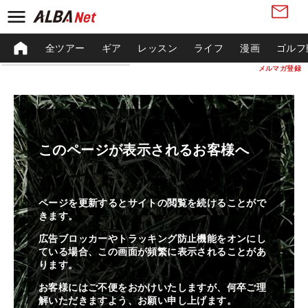
全ツアー
ギア
レッスン
ライフ
漫画
ゴルフ
メルマガ登録
このページが表示されるお客様へ
ページを更新するとサイトの閲覧を続けることがで
きます。
広告ブロッカーやトラッキング防止機能をオンにし
ている場合、この画面が頻繁に表示されることがあ
ります。
お客様にはご不便をおかけいたしますが、何卒ご理
解いただきますよう、お願い申し上げます。