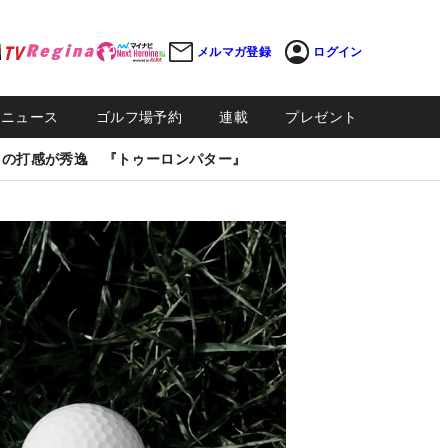
メルマガ登録
ログイン
Sニュース
ゴルフ場予約
連載
プレゼント
しの打感が秀逸 『トゥーロンパター』