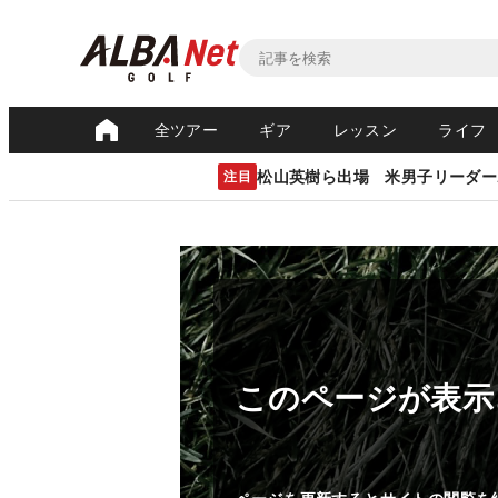
全ツアー
ギア
レッスン
ライフ
松山英樹ら出場 米男子リーダー
注目
このページが表示