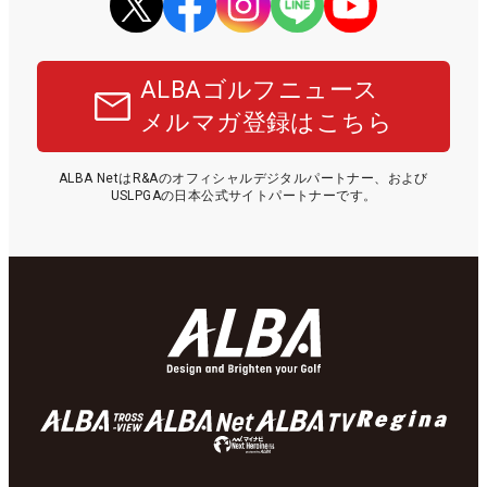
ALBAゴルフニュース
メルマガ登録はこちら
ALBA NetはR&Aのオフィシャルデジタルパートナー、および
USLPGAの日本公式サイトパートナーです。