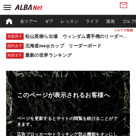
全ツアー
ギア
レッスン
ライフ
漫画
ゴルフ
メルマガ登録
松山英樹ら出場 ウィンダム選手権のリーダーボード
米国男子
北海道meijiカップ リーダーボード
国内女子
最新の世界ランキング
米国女子
このページが表示されるお客様へ
ページを更新するとサイトの閲覧を続けることがで
きます。
広告ブロッカーやトラッキング防止機能をオンにし