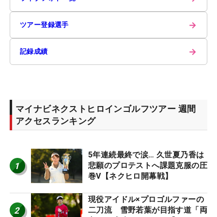
→
ツアー登録選手
→
記録成績
マイナビネクストヒロインゴルフツアー 週間
アクセスランキング
5年連続最終で涙… 久世夏乃香は
1
悲願のプロテストへ課題克服の圧
巻V【ネクヒロ開幕戦】
現役アイドル×プロゴルファーの
2
二刀流 雪野若葉が目指す道「両