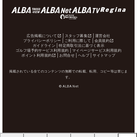
広告掲載について
スタッフ募集
運営会社
プライバシーポリシー
ご利用に際して
会員規約
ガイドライン
特定商取引法に基づく表示
ゴルフ場予約サービス利用規約
マイページサービス利用規約
ポイント利用規約
お問合せ
ヘルプ
サイトマップ
掲載されている全てのコンテンツの無断での転載、転用、コピー等は禁じま
す。
© ALBA Net