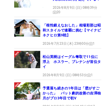
2026年8月9日 (日) 08時39分
20
「根性鍛えなおした」相場彩那は昭
和スタイルで連覇に挑む【マイナビ
ネクヒロ第9戦】
2026年7月23日 (木) 23時00分
1
松山英樹はイーグル奪取で11位に
浮上 ホスラー、ブレナンが首位タ
イ
2026年8月9日 (日) 08時53分
1
予選落ち続きの1年目は「壁がすご
かった」 パット劇的改善の吉澤柚
月がプロ3年目で初V