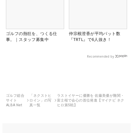
ゴルフの熱狂を、つくる仕
仲宗根澄香が平均パット数
事。｜スタッフ募集中
『TRTL』で6人抜き！
Recommended by
ゴルフ総合
「ネクストヒ
ラストイヤーに優勝を 佐藤美優が難関・
サイト
ロイン」の写
富士桜で会心の首位発進【マイナビ ネク
ALBA Net
真一覧
ヒロ第5戦】