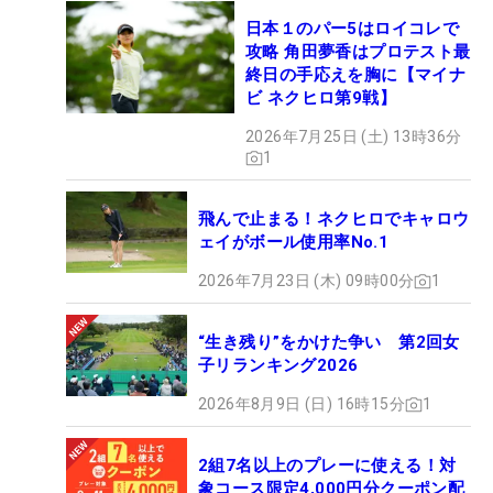
日本１のパー5はロイコレで
攻略 角田夢香はプロテスト最
終日の手応えを胸に【マイナ
ビ ネクヒロ第9戦】
2026年7月25日 (土) 13時36分
1
飛んで止まる！ネクヒロでキャロウ
ェイがボール使用率No.1
2026年7月23日 (木) 09時00分
1
“生き残り”をかけた争い 第2回女
子リランキング2026
2026年8月9日 (日) 16時15分
1
2組7名以上のプレーに使える！対
象コース限定4,000円分クーポン配