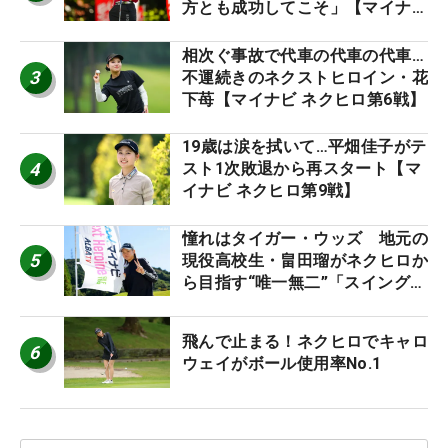
方とも成功してこそ」【マイナビ
ネクストヒロインツアー】
相次ぐ事故で代車の代車の代車…
3
不運続きのネクストヒロイン・花
下苺【マイナビ ネクヒロ第6戦】
19歳は涙を拭いて…平畑佳子がテ
4
スト1次敗退から再スタート【マ
イナビ ネクヒロ第9戦】
憧れはタイガー・ウッズ 地元の
5
現役高校生・畠田瑠がネクヒロか
ら目指す“唯一無二”「スイングは
誰にも負けない」
飛んで止まる！ネクヒロでキャロ
6
ウェイがボール使用率No.1