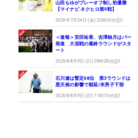
山田もゆがプレーオフ制し初優勝
【マイナビ ネクヒロ第9戦】
2026年7月24日 (金) 22時56分
1
＜速報＞安田祐香、吉澤柚月はパー
発進 大混戦の最終ラウンドがスタ
ート
2026年8月9日 (日) 09時28分
1
石川遼は暫定68位 第3ラウンドは
悪天候の影響で順延/米男子下部
2026年8月9日 (日) 11時15分
1