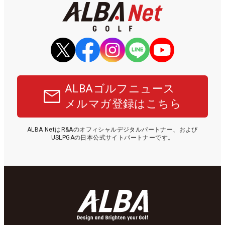
ALBAゴルフニュース
メルマガ登録はこちら
ALBA NetはR&Aのオフィシャルデジタルパートナー、および
USLPGAの日本公式サイトパートナーです。