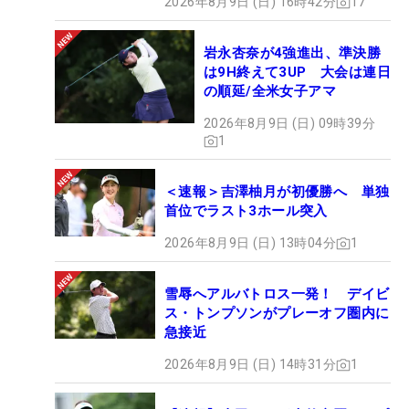
2026年8月9日 (日) 16時42分
17
岩永杏奈が4強進出、準決勝
は9H終えて3UP 大会は連日
の順延/全米女子アマ
2026年8月9日 (日) 09時39分
1
＜速報＞吉澤柚月が初優勝へ 単独
首位でラスト3ホール突入
2026年8月9日 (日) 13時04分
1
雪辱へアルバトロス一発！ デイビ
ス・トンプソンがプレーオフ圏内に
急接近
2026年8月9日 (日) 14時31分
1