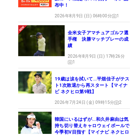
布中！
2026年8月9日 (日) 06時00分
1
全米女子アマチュアゴルフ選
手権 決勝マッチプレーの成
績
2026年8月9日 (日) 17時26分
1
19歳は涙を拭いて…平畑佳子がテス
ト1次敗退から再スタート【マイナ
ビ ネクヒロ第9戦】
2026年7月24日 (金) 09時15分
2
韓国にいるはずが…和久井麻由は気
持ち切り替えキャロウェイボールで
今季初V目指す【マイナビ ネクヒロ