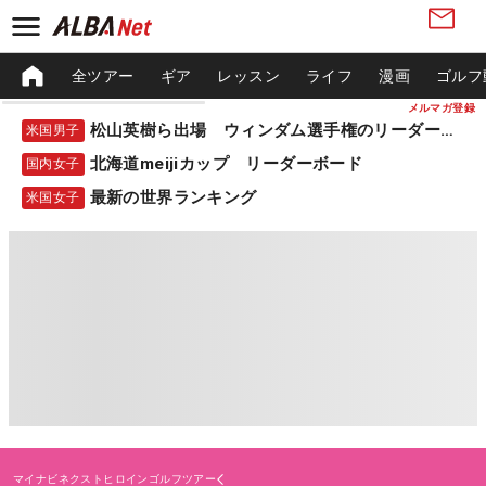
全ツアー
ギア
レッスン
ライフ
漫画
ゴルフ
メルマガ登録
松山英樹ら出場 ウィンダム選手権のリーダーボード
米国男子
北海道meijiカップ リーダーボード
国内女子
最新の世界ランキング
米国女子
マイナビネクストヒロインゴルフツアー