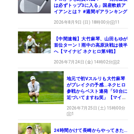
は必ずトップ3に入る」国産軟鉄ア
イアンとは？ #週間ギアランキング
2026年8月9日 (日) 18時00分
11
【中間速報】大竹麻琴、山田もゆが
首位ターン！雨中の高原決戦は後半
へ【マイナビ ネクヒロ第9戦】
2026年7月24日 (金) 14時02分
2
地元で初Vスルリも大竹麻琴
がブレイクの予感…ネクヒロ
参戦からベスト連発「50台に
近づいてますね笑」【マイナ
ビ ネクヒロ第9戦】
2026年7月25日 (土) 15時00分
1
24時間かけて長崎からやってきた…