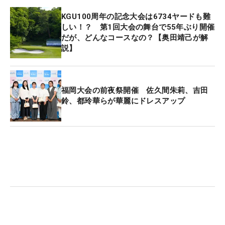
KGU100周年の記念大会は6734ヤードも難
しい！？ 第1回大会の舞台で55年ぶり開催
だが、どんなコースなの？【奥田靖己が解
説】
福岡大会の前夜祭開催 佐久間朱莉、吉田
鈴、都玲華らが華麗にドレスアップ