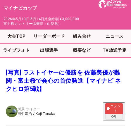
マイナビカップ
2026年5月13日-5月14日
賞金総額
¥3,000,000
富士桜カントリー倶楽部（山梨県）
大会TOP
リーダーボード
組み合せ
ニュース
ライブフォト
出場選手
概要など
TV放送予定
[写真] ラストイヤーに優勝を 佐藤美優が難
関・富士桜で会心の首位発進【マイナビ ネ
クヒロ第5戦】
コメン
所属
ライター
ト
田中宏治
/
Koji Tanaka
0
件