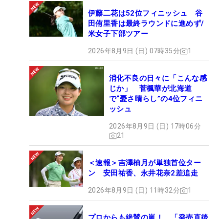
伊藤二花は52位フィニッシュ 谷
田侑里香は最終ラウンドに進めず/
米女子下部ツアー
2026年8月9日 (日) 07時35分
1
消化不良の日々に「こんな感
じか」 菅楓華が北海道
で“憂さ晴らし”の4位フィニ
ッシュ
2026年8月9日 (日) 17時06分
21
＜速報＞吉澤柚月が単独首位ター
ン 安田祐香、永井花奈2差追走
2026年8月9日 (日) 11時32分
1
プロからも絶賛の嵐！ 「発売直後