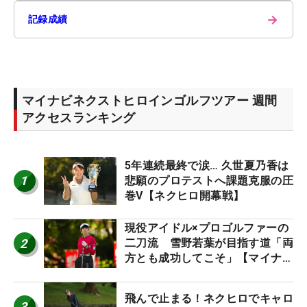
→
記録成績
マイナビネクストヒロインゴルフツアー 週間
アクセスランキング
5年連続最終で涙… 久世夏乃香は
1
悲願のプロテストへ課題克服の圧
巻V【ネクヒロ開幕戦】
現役アイドル×プロゴルファーの
2
二刀流 雪野若葉が目指す道「両
方とも成功してこそ」【マイナビ
ネクストヒロインツアー】
飛んで止まる！ネクヒロでキャロ
3