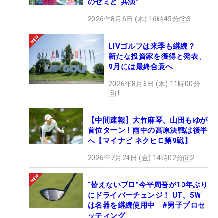
のセミと“共演”
2026年8月6日 (木) 16時45分
3
LIVゴルフは来季も継続？
新たな投資家を獲得と発表、
9月には最終合意へ
2026年8月6日 (木) 11時00分
1
【中間速報】大竹麻琴、山田もゆが
首位ターン！雨中の高原決戦は後半
へ【マイナビ ネクヒロ第9戦】
2026年7月24日 (金) 14時02分
2
“替えないプロ”今平周吾が10年ぶり
にドライバーチェンジ！ UT、5W
は名器を継続使用中 #男子プロセ
ッティング