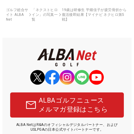
ゴルフ総合サ
「ネクストヒロ
19歳は研修生 平畑佳子が疲労骨折から
イト ALBA
イン」の写真一
復活後即結果【マイナビ ネクヒロ第5
Net
覧
戦】
ALBAゴルフニュース
メルマガ登録はこちら
ALBA NetはR&Aのオフィシャルデジタルパートナー、および
USLPGAの日本公式サイトパートナーです。