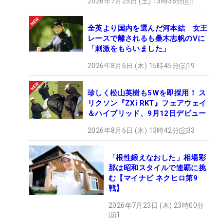
2026年7月25日 (土) 13時36分
1
全英より国内を選んだ河本結 女王
レースで離されるも桑木志帆のVに
「刺激をもらいました」
2026年8月6日 (木) 15時45分
19
珍しく松山英樹も5Wを即採用！ ス
リクソン『ZXi RKT』フェアウェイ
＆ハイブリッド、9月12日デビュー
2026年8月6日 (木) 13時42分
33
「根性鍛えなおした」相場彩
那は昭和スタイルで連覇に挑
む【マイナビ ネクヒロ第9
戦】
2026年7月23日 (木) 23時00分
1