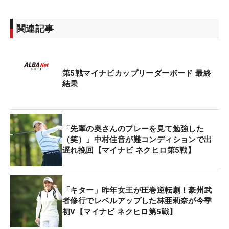
関連記事
第5戦マイナビカップリーダーボード 最終
結果
「先輩の奥さんのプレーを見て勉強した
（笑）」中村佳音が難コンディションで出
遅れ挽回【マイナビ ネクヒロ第5戦】
「キター」昨年女王が圧巻逆転劇！豪州武
者修行でレベルアップした林亜莉奈が今季
初V【マイナビ ネクヒロ第5戦】