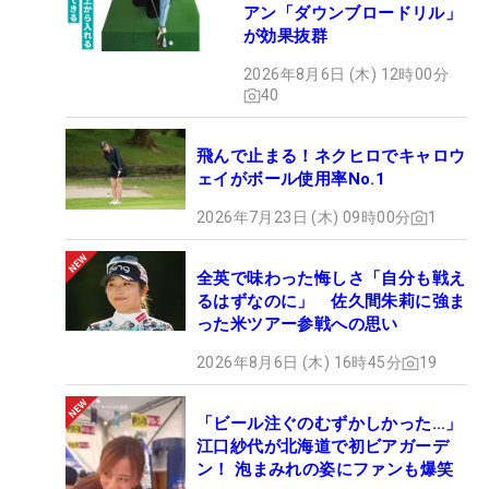
アン「ダウンブロードリル」
が効果抜群
2026年8月6日 (木) 12時00分
40
飛んで止まる！ネクヒロでキャロウ
ェイがボール使用率No.1
2026年7月23日 (木) 09時00分
1
全英で味わった悔しさ「自分も戦え
るはずなのに」 佐久間朱莉に強ま
った米ツアー参戦への思い
2026年8月6日 (木) 16時45分
19
「ビール注ぐのむずかしかった…」
江口紗代が北海道で初ビアガーデ
ン！ 泡まみれの姿にファンも爆笑