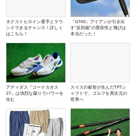
ネクストヒロイン選手とラウ
『G740』アイアンが引き出
ンドできるチャンス！詳しく
す“反則級”の寛容性と飛びは
はこちら！
本当だった！
アディダス『コードカオス
スイスの叡智が生んだTPTシ
27』は強烈な蹴りでパワーを
ャフトで、ゴルフを異次元の
生む
世界へ