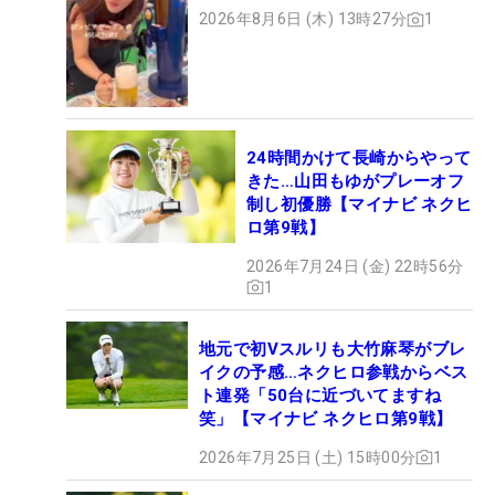
2026年8月6日 (木) 13時27分
1
24時間かけて長崎からやって
きた…山田もゆがプレーオフ
制し初優勝【マイナビ ネクヒ
ロ第9戦】
2026年7月24日 (金) 22時56分
1
地元で初Vスルリも大竹麻琴がブレ
イクの予感…ネクヒロ参戦からベス
ト連発「50台に近づいてますね
笑」【マイナビ ネクヒロ第9戦】
2026年7月25日 (土) 15時00分
1