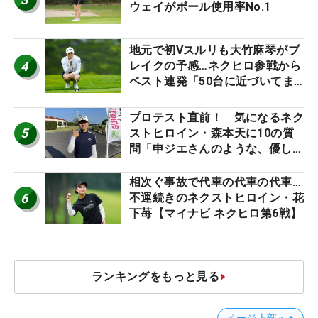
ウェイがボール使用率No.1
地元で初Vスルリも大竹麻琴がブ
4
レイクの予感…ネクヒロ参戦から
ベスト連発「50台に近づいてま
すね笑」【マイナビ ネクヒロ第9
戦】
プロテスト直前！ 気になるネク
5
ストヒロイン・森本天に10の質
問「申ジエさんのような、優しく
て、人柄がよくて、そういうプロ
になりたいです」
相次ぐ事故で代車の代車の代車…
6
不運続きのネクストヒロイン・花
下苺【マイナビ ネクヒロ第6戦】
ランキングをもっと見る
ページ上部へ