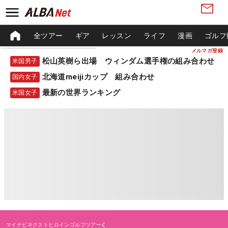
全ツアー
ギア
レッスン
ライフ
漫画
ゴルフ
メルマガ登録
松山英樹ら出場 ウィンダム選手権の組み合わせ
米国男子
北海道meijiカップ 組み合わせ
国内女子
最新の世界ランキング
米国女子
マイナビネクストヒロインゴルフツアー