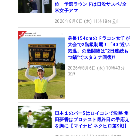
位 予選ラウンドは日没サスペ/全
米女子アマ
2026年8月6日 (木) 11時18分
1
身長154cmのドラコン女子が
大会で2階級制覇！「40°近い
気温」の激闘後は“2日連続も
つ鍋”でスタミナ回復!?
2026年8月6日 (木) 10時43分
9
日本１のパー5はロイコレで攻略 角
田夢香はプロテスト最終日の手応え
を胸に【マイナビ ネクヒロ第9戦】