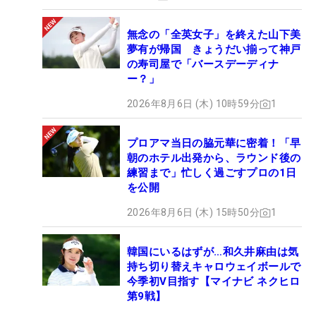
無念の「全英女子」を終えた山下美
夢有が帰国 きょうだい揃って神戸
の寿司屋で「バースデーディナ
ー？」
2026年8月6日 (木) 10時59分
1
プロアマ当日の脇元華に密着！「早
朝のホテル出発から、ラウンド後の
練習まで」忙しく過ごすプロの1日
を公開
2026年8月6日 (木) 15時50分
1
韓国にいるはずが…和久井麻由は気
持ち切り替えキャロウェイボールで
今季初V目指す【マイナビ ネクヒロ
第9戦】