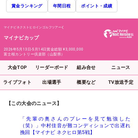
賞金ランキング
年間日程
ポイント・成績
マイナビネクストヒロインゴルフツアー
マイナビカップ
2026年5月13日-5月14日
賞金総額
¥3,000,000
富士桜カントリー倶楽部（山梨県）
大会TOP
リーダーボード
組み合せ
ニュース
ライブフォト
出場選手
概要など
TV放送予定
【この大会のニュース】
「先輩の奥さんのプレーを見て勉強した
（笑）」中村佳音が難コンディションで出遅れ
挽回【マイナビ ネクヒロ第5戦】