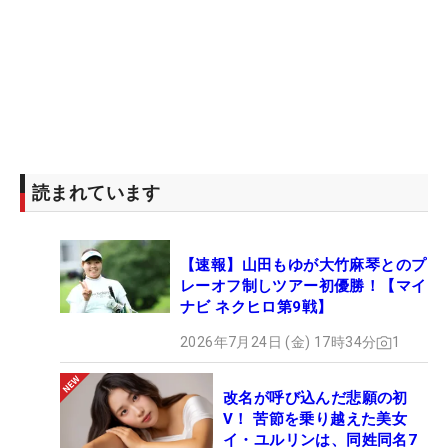
読まれています
【速報】山田もゆが大竹麻琴とのプ
レーオフ制しツアー初優勝！【マイ
ナビ ネクヒロ第9戦】
2026年7月24日 (金) 17時34分
1
改名が呼び込んだ悲願の初
V！ 苦節を乗り越えた美女
イ・ユルリンは、同姓同名7