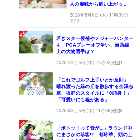
人の混戦から這い上がっ
た“新星ヒロイン”
2026年8月6日 (木) 11時30分
15
若きスター候補やメジャーハンター
も PGAプレーオフ争い、当落線
上の大物選手は？
2026年8月6日 (木) 14時02分
1
「これでゴルフ上手いとか反則」
晴れ渡った緑の丘を散歩する金澤志
奈、抜群のスタイルに「8頭身！」
「可愛いにも程がある」
2026年8月6日 (木) 11時36分
3
「ボトッ！って音が…」ラウンド中
にまさかの珍客!? 都玲華、頭の上