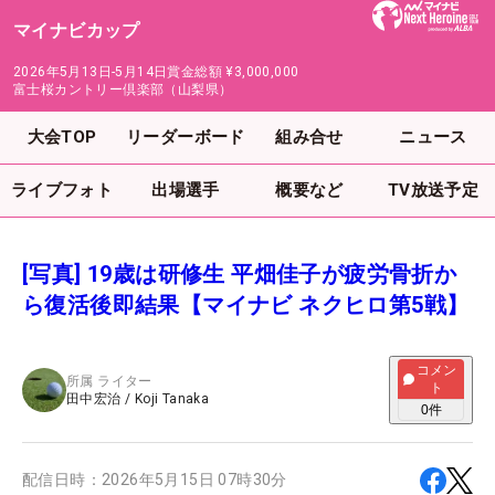
マイナビカップ
2026年5月13日-5月14日
賞金総額
¥3,000,000
富士桜カントリー倶楽部（山梨県）
大会TOP
リーダーボード
組み合せ
ニュース
ライブフォト
出場選手
概要など
TV放送予定
[写真] 19歳は研修生 平畑佳子が疲労骨折か
ら復活後即結果【マイナビ ネクヒロ第5戦】
コメン
所属
ライター
ト
田中宏治
/
Koji Tanaka
0
件
配信日時：
2026年5月15日 07時30分