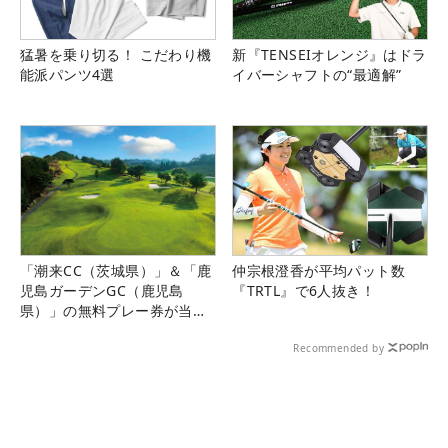
猛暑を乗り切る！ こだわり機
新『TENSEIオレンジ』はドラ
能派パンツ4選
イバーシャフトの“最適解”
「潮来CC（茨城県）」＆「鹿
仲宗根澄香が平均パット数
児島ガーデンGC（鹿児島
『TRTL』で6人抜き！
県）」の無料プレー券が当た
る！！
Recommended by