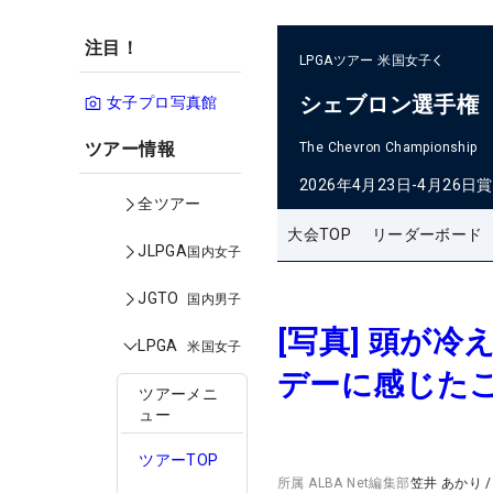
注目！
LPGAツアー
米国女子
シェブロン選手権
女子プロ写真館
ツアー情報
The Chevron Championship
2026年4月23日-4月26日
賞
全ツアー
大会TOP
リーダーボード
JLPGA
国内女子
JGTO
国内男子
[写真] 頭が
LPGA
米国女子
デーに感じた
ツアーメニ
ュー
ツアーTOP
所属
ALBA Net編集部
笠井 あかり