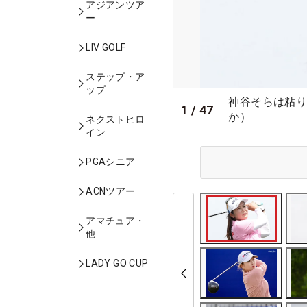
アジアンツア
ー
LIV GOLF
ステップ・ア
ップ
神谷そらは粘り
1
/
47
か）
ネクストヒロ
イン
PGAシニア
ACNツアー
アマチュア・
他
LADY GO CUP