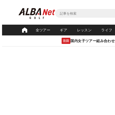
全ツアー
ギア
レッスン
ライフ
国内女子ツアー組み合わせ
注目