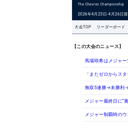
The Chevron Championship
2026年4月23日-4月26日
賞
大会TOP
リーダーボード
【この大会のニュース】
馬場咲希はメジャー
「またゼロからスタ
無双5連勝→未勝利
メジャー最終日に“
メジャー制覇時のウ