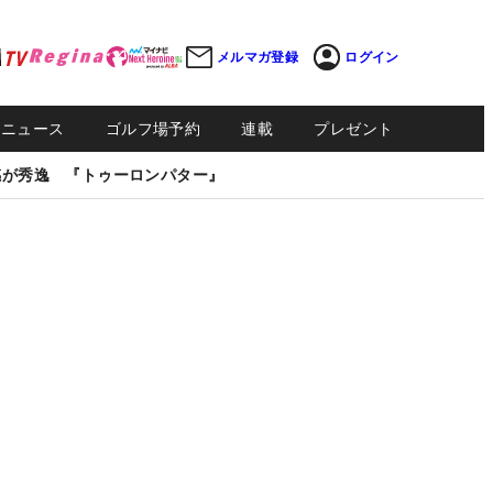
メルマガ登録
ログイン
Sニュース
ゴルフ場予約
連載
プレゼント
感が秀逸 『トゥーロンパター』