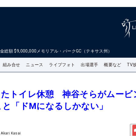
金総額
$9,000,000
メモリアル・パークGC（テキサス州）
組み合せ
ニュース
ライブフォト
出場選手
概要など
TV
冷えたトイレ休憩 神谷そらがムービ
こと「ドMになるしかない」
/
Akari Kasai