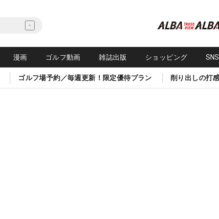
漫画
ゴルフ動画
雑誌出版
ショッピング
SN
ゴルフ場予約／毎週更新！限定優待プラン
削り出しの打