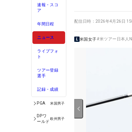
速報・スコ
ア
配信日時：
2026年4月26日 1
年間日程
ニュース
#
米ツアー日本人N
米国女子
ライブフォ
ト
ツアー登録
選手
記録・成績
PGA
米国男子
DPワ
欧州男子
ールド