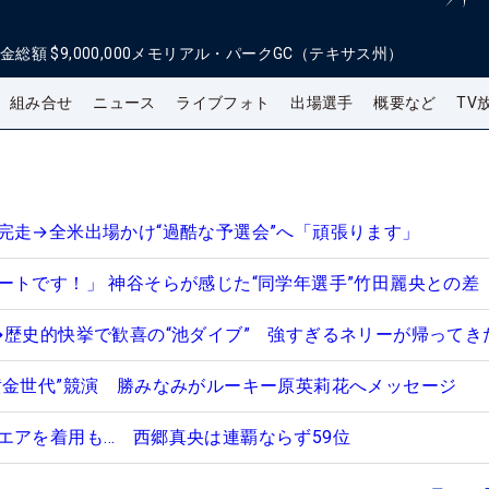
金総額
$9,000,000
メモリアル・パークGC（テキサス州）
組み合せ
ニュース
ライブフォト
出場選手
概要など
TV
完走→全米出場かけ“過酷な予選会”へ「頑張ります」
ートです！」 神谷そらが感じた“同学年選手”竹田麗央との差
→歴史的快挙で歓喜の“池ダイブ” 強すぎるネリーが帰ってき
黄金世代”競演 勝みなみがルーキー原英莉花へメッセージ
エアを着用も… 西郷真央は連覇ならず59位