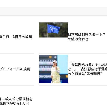
日本勢は何時スタート？
選手権 3日目の成績
の組み合わせ
「母に怒られるかもしれ
プロフィール＆成績
ど…」 古江彩佳は予選
った前日に“気分転換”
ト…成人式で振り袖を
英莉花が初々しい！