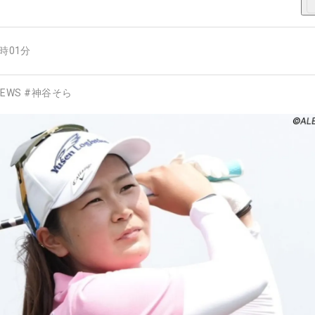
5時01分
EWS
#
神谷そら