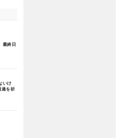
 最終日
ないけ
通過を祈