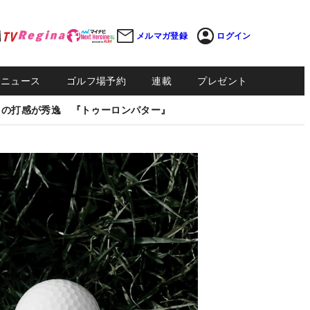
メルマガ登録
ログイン
Sニュース
ゴルフ場予約
連載
プレゼント
しの打感が秀逸 『トゥーロンパター』