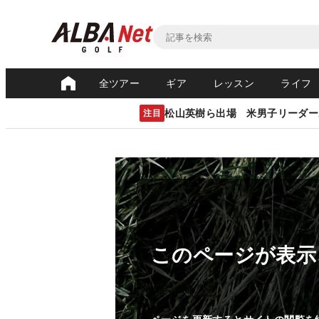
全ツアー
ギア
レッスン
ライフ
松山英樹ら出場 米男子リーダー
注目
このページが表示