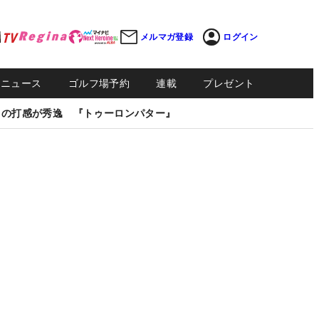
メルマガ登録
ログイン
Sニュース
ゴルフ場予約
連載
プレゼント
しの打感が秀逸 『トゥーロンパター』