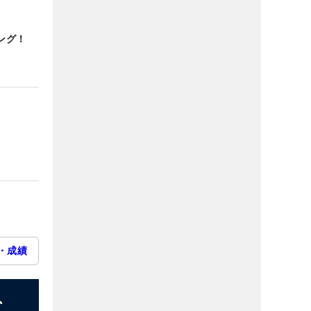
ング！
・成績