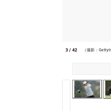
3
/
42
（撮影：GettyI