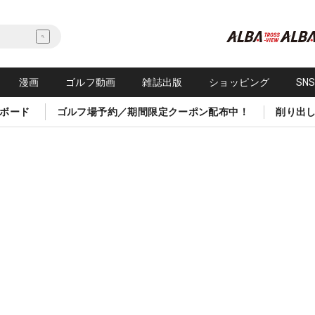
漫画
ゴルフ動画
雑誌出版
ショッピング
SN
ボード
ゴルフ場予約／期間限定クーポン配布中！
削り出