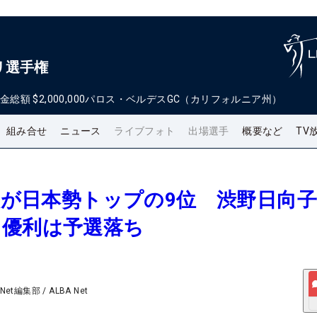
リ選手権
金総額
$2,000,000
パロス・ベルデスGC（カリフォルニア州）
組み合せ
ニュース
ライブフォト
出場選手
概要など
TV
真央が日本勢トップの9位 渋野日向
田優利は予選落ち
 Net編集部
/
ALBA Net