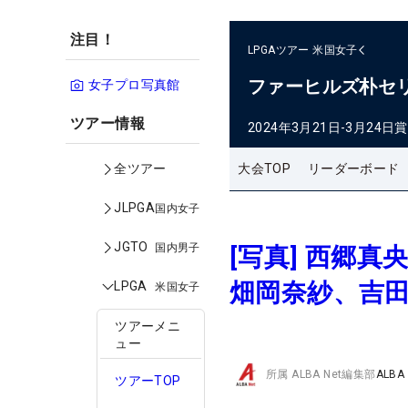
注目！
LPGAツアー
米国女子
ファーヒルズ朴セ
女子プロ写真館
ツアー情報
2024年3月21日-3月24日
賞
大会TOP
リーダーボード
全ツアー
JLPGA
国内女子
JGTO
国内男子
[写真] 西郷
畑岡奈紗、吉
LPGA
米国女子
ツアーメニ
ュー
所属
ALBA Net編集部
ALBA
ツアーTOP