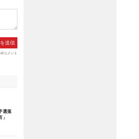
予選落
言」