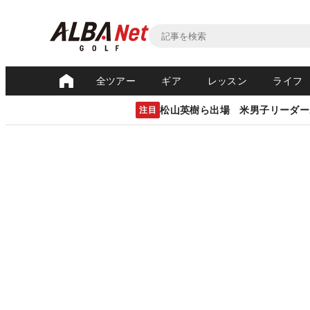
全ツアー
ギア
レッスン
ライフ
松山英樹ら出場 米男子リーダー
注目