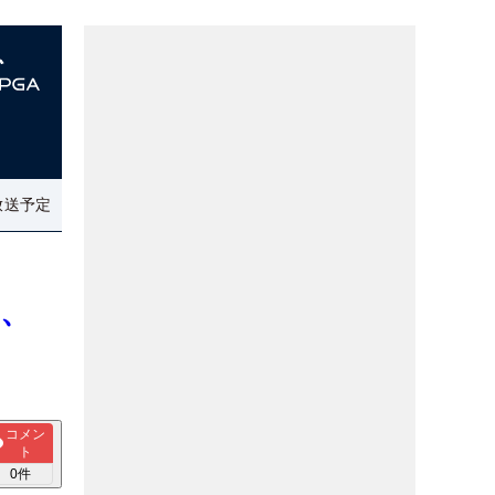
放送予定
子、
コメン
ト
0
件