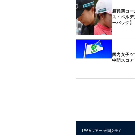
超難関コー
ス・ベルデ
ーバック】
国内女子ツ
中間スコア
LPGAツアー
米国女子