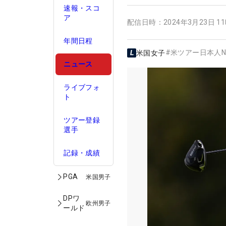
速報・スコ
ア
配信日時：
2024年3月23日 1
年間日程
#
米ツアー日本人N
米国女子
ニュース
ライブフォ
ト
ツアー登録
選手
記録・成績
PGA
米国男子
DPワ
欧州男子
ールド