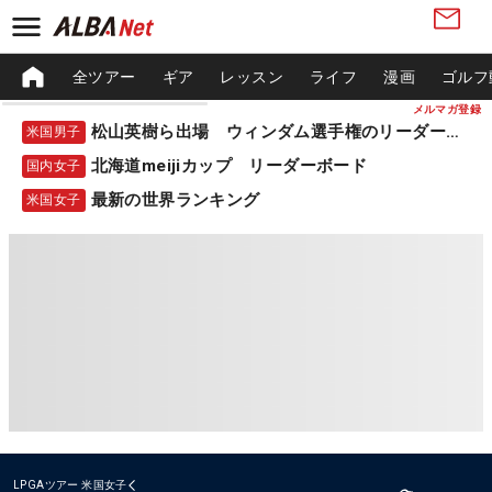
全ツアー
ギア
レッスン
ライフ
漫画
ゴルフ
メルマガ登録
松山英樹ら出場 ウィンダム選手権のリーダーボード
米国男子
北海道meijiカップ リーダーボード
国内女子
最新の世界ランキング
米国女子
LPGAツアー
米国女子