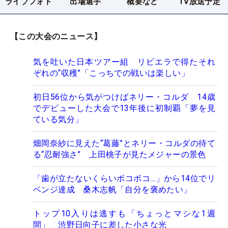
ライブフォト
出場選手
概要など
TV放送予定
【この大会のニュース】
気を吐いた日本ツアー組 リビエラで得たそれ
ぞれの“収穫”「こっちでの戦いは楽しい」
初日56位から気がつけばネリー・コルダ 14歳
でデビューした大会で13年後に初制覇「夢を見
ている気分」
畑岡奈紗に見えた“葛藤”とネリー・コルダの待て
る“忍耐強さ” 上田桃子が見たメジャーの景色
「歯が立たないくらいボコボコ…」から14位でリ
ベンジ達成 桑木志帆「自分を褒めたい」
トップ10入りは逃すも「ちょっとマシな1週
間」 渋野日向子に差した小さな光