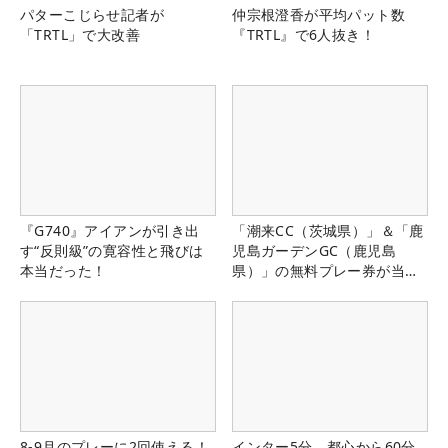
パターこじらせ記者が
仲宗根澄香が平均パット数
「TRTL」で大改善
『TRTL』で6人抜き！
『G740』アイアンが引き出
「潮来CC（茨城県）」＆「鹿
す“反則級”の寛容性と飛びは
児島ガーデンGC（鹿児島
本当だった！
県）」の無料プレー券が当た
る！！
8-9月のプレーに2回使える！
インター5分、都心から60分