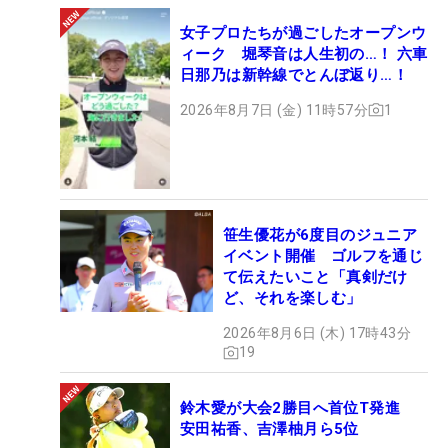
女子プロたちが過ごしたオープンウ
ィーク 堀琴音は人生初の…！ 六車
日那乃は新幹線でとんぼ返り…！
2026年8月7日 (金) 11時57分
1
笹生優花が6度目のジュニア
イベント開催 ゴルフを通じ
て伝えたいこと「真剣だけ
ど、それを楽しむ」
2026年8月6日 (木) 17時43分
19
鈴木愛が大会2勝目へ首位T発進
安田祐香、吉澤柚月ら5位