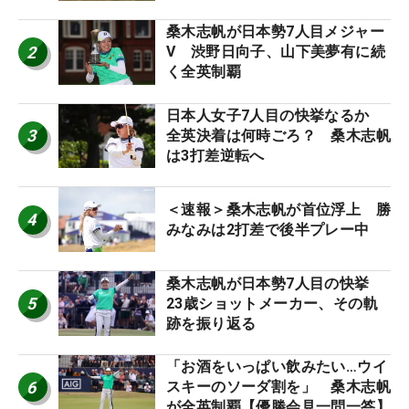
桑木志帆が日本勢7人目メジャー
2
V 渋野日向子、山下美夢有に続
く全英制覇
日本人女子7人目の快挙なるか
3
全英決着は何時ごろ？ 桑木志帆
は3打差逆転へ
＜速報＞桑木志帆が首位浮上 勝
4
みなみは2打差で後半プレー中
桑木志帆が日本勢7人目の快挙
5
23歳ショットメーカー、その軌
跡を振り返る
「お酒をいっぱい飲みたい…ウイ
6
スキーのソーダ割を」 桑木志帆
が全英制覇【優勝会見一問一答】