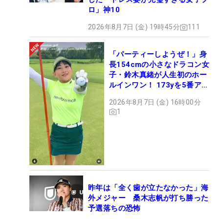
ロ」神10
2026年8月7日 (金) 19時45分
111
「パーティーしようぜ！」身
長154cmの小さなドラコン女
子・鈴木真緒が人生初のホー
ルインワン！ 173yを5番アイ
アンで会心のショット
2026年8月7日 (金) 16時00分
1
昨年は「全く歯が立たなかった」海
外メジャー 桑木志帆が打ち勝った
予選落ちの恐怖