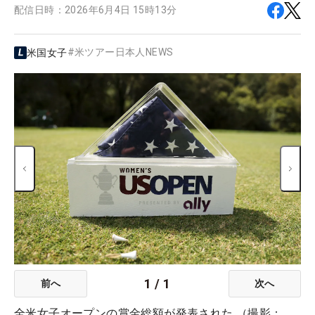
配信日時：
2026年6月4日 15時13分
#
米ツアー日本人NEWS
米国女子
1
/
1
前へ
次へ
全米女子オープンの賞金総額が発表された （撮影：