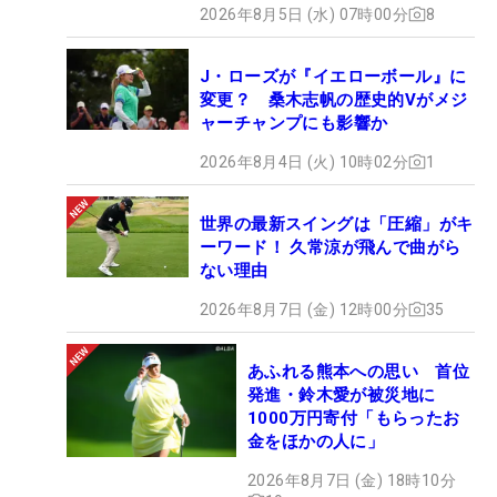
2026年8月5日 (水) 07時00分
8
J・ローズが『イエローボール』に
変更？ 桑木志帆の歴史的Vがメジ
ャーチャンプにも影響か
2026年8月4日 (火) 10時02分
1
世界の最新スイングは「圧縮」がキ
ーワード！ 久常涼が飛んで曲がら
ない理由
2026年8月7日 (金) 12時00分
35
あふれる熊本への思い 首位
発進・鈴木愛が被災地に
1000万円寄付「もらったお
金をほかの人に」
2026年8月7日 (金) 18時10分