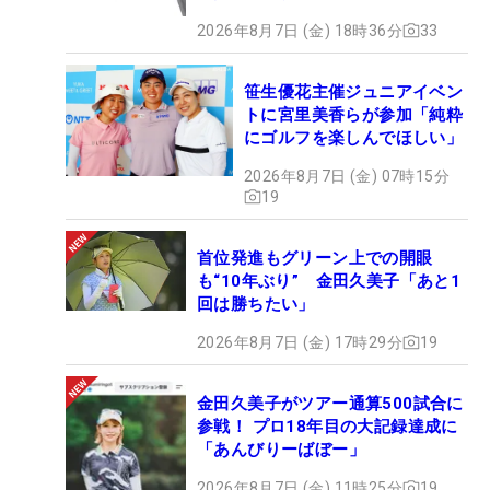
2026年8月7日 (金) 18時36分
33
笹生優花主催ジュニアイベン
トに宮里美香らが参加「純粋
にゴルフを楽しんでほしい」
2026年8月7日 (金) 07時15分
19
首位発進もグリーン上での開眼
も“10年ぶり” 金田久美子「あと1
回は勝ちたい」
2026年8月7日 (金) 17時29分
19
金田久美子がツアー通算500試合に
参戦！ プロ18年目の大記録達成に
「あんびりーばぼー」
2026年8月7日 (金) 11時25分
19