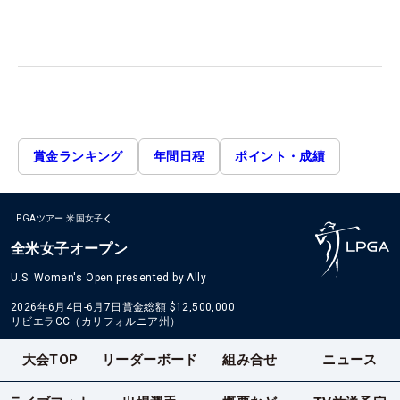
賞金ランキング
年間日程
ポイント・成績
LPGAツアー
米国女子
全米女子オープン
U.S. Women's Open presented by Ally
2026年6月4日-6月7日
賞金総額
$12,500,000
リビエラCC（カリフォルニア州）
大会TOP
リーダーボード
組み合せ
ニュース