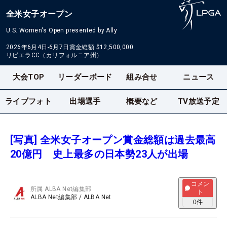
全米女子オープン
U.S. Women's Open presented by Ally
2026年6月4日-6月7日
賞金総額
$12,500,000
リビエラCC（カリフォルニア州）
大会TOP
リーダーボード
組み合せ
ニュース
ライブフォト
出場選手
概要など
TV放送予定
[写真] 全米女子オープン賞金総額は過去最高
20億円 史上最多の日本勢23人が出場
コメン
所属
ALBA Net編集部
ト
ALBA Net編集部
/
ALBA Net
0
件