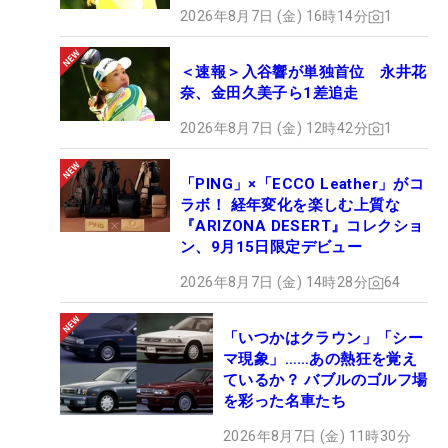
2026年8月7日 (金) 16時14分
1
＜速報＞入谷響が単独首位 永井花
奈、金田久美子ら1差追走
2026年8月7日 (金) 12時42分
1
「PING」×「ECCO Leather」がコ
ラボ！ 経年変化を楽しむ上質な
『ARIZONA DESERT』コレクショ
ン、9月15日限定デビュー
2026年8月7日 (金) 14時28分
64
「いつかはクラウン」「シー
マ現象」……あの熱狂を覚え
ているか？ バブルのゴルフ場
を彩った名車たち
2026年8月7日 (金) 11時30分