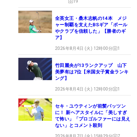
19
全英女王・桑木志帆の14本 メジ
ャー制覇を支えたBSギア「ボール
やクラブを信頼した」【勝者のギ
ア】
2026年8月4日 (火) 12時00分
1
竹田麗央が13ランクアップ 山下
美夢有は7位【米国女子賞金ランキ
ング】
2026年8月4日 (火) 12時00分
1
セキ・ユウティンが前髪パッツン
に！ 新ヘアスタイルに「美しすぎ
て怖い」「プロゴルファーには見え
ない」とコメント殺到
2026年8月7日 (金) 15時29分
7