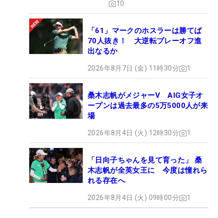
10
「61」マークのホスラーは勝てば
70人抜き！ 大逆転プレーオフ進
出なるか
2026年8月7日 (金) 11時30分
1
桑木志帆がメジャーV AIG女子オ
ープンは過去最多の5万5000人が来
場
2026年8月4日 (火) 12時30分
1
「日向子ちゃんを見て育った」 桑
木志帆が全英女王に 今度は憧れら
れる存在へ
2026年8月4日 (火) 09時00分
1