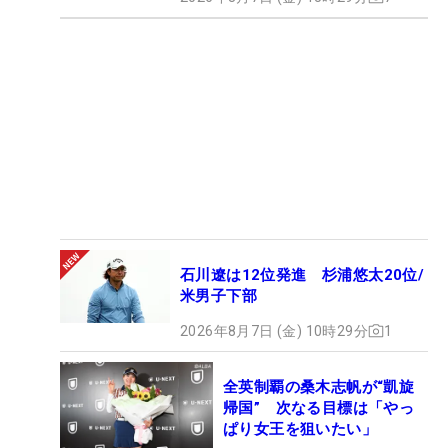
石川遼は12位発進 杉浦悠太20位/
米男子下部
2026年8月7日 (金) 10時29分
1
全英制覇の桑木志帆が“凱旋
帰国” 次なる目標は「やっ
ぱり女王を狙いたい」