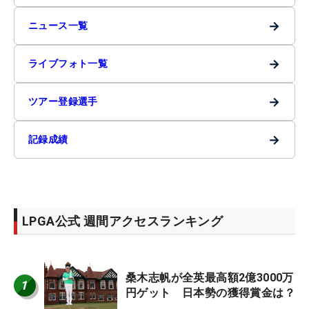
→
ニュース一覧
→
ライブフォト一覧
→
ツアー登録選手
→
記録成績
LPGA公式 週間アクセスランキング
桑木志帆が全英最高額2億3000万
1
円ゲット 日本勢の獲得賞金は？