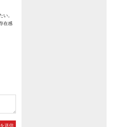
たい。
存在感