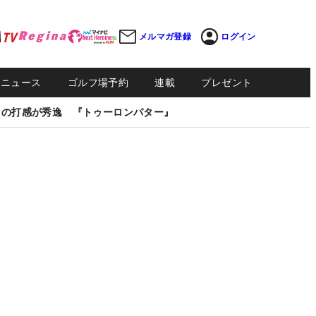
メルマガ登録
ログイン
Sニュース
ゴルフ場予約
連載
プレゼント
しの打感が秀逸 『トゥーロンパター』