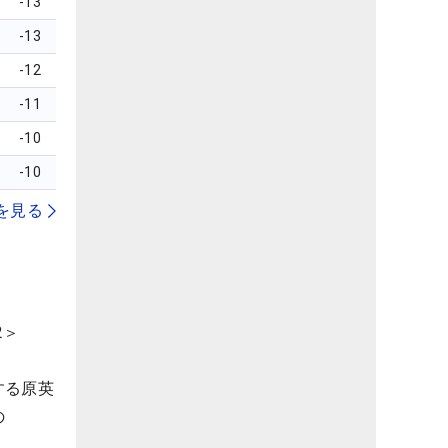
-13
-13
-12
-11
-10
-10
を見る
2＞
する原英
の