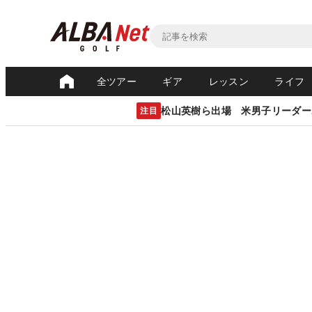
全ツアー
ギア
レッスン
ライフ
松山英樹ら出場 米男子リーダー
注目