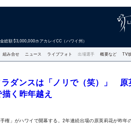
金総額
$3,000,000
ホアカレイCC（ハワイ州）
組み合せ
ニュース
ライブフォト
出場選手
概要など
TV
フラダンスは「ノリで（笑）」 原
で描く昨年越え
手権」がハワイで開幕する。2年連続出場の原英莉花が昨年