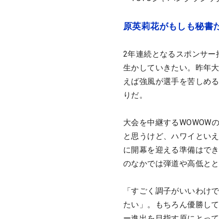
原英莉花がもしも秘書
2年連続となるスポンサー
生かしていきたい。昨年大
えば強風が選手を苦しめ
りだ。
大会を中継するWOWOW
と思うけど、ハワイとい
に開幕を迎える準備はで
のなかでは弾道や高低と
「すごく調子がいいわけ
たい」。もちろん優勝し
ー進出を目指す原にとっ