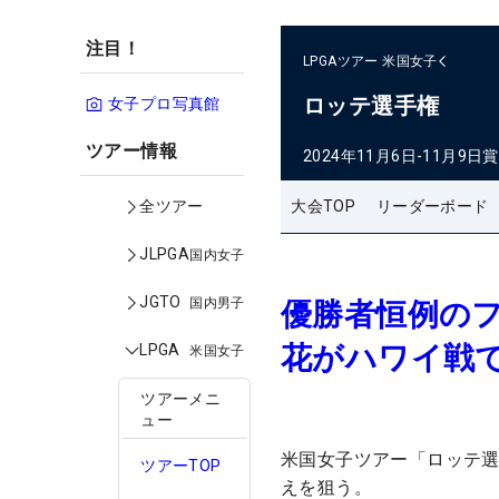
注目！
LPGAツアー
米国女子
ロッテ選手権
女子プロ写真館
ツアー情報
2024年11月6日-11月9日
賞
大会TOP
リーダーボード
全ツアー
JLPGA
国内女子
JGTO
国内男子
優勝者恒例の
花がハワイ戦
LPGA
米国女子
ツアーメニ
ュー
米国女子ツアー「ロッテ選
ツアーTOP
えを狙う。