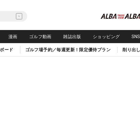
漫画
ゴルフ動画
雑誌出版
ショッピング
SN
ボード
ゴルフ場予約／毎週更新！限定優待プラン
削り出