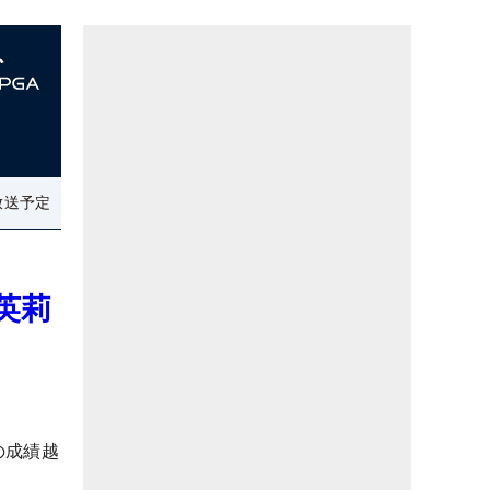
放送予定
英莉
の成績越