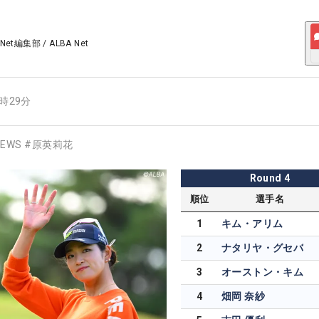
 Net編集部
/
ALBA Net
6時29分
EWS
#
原英莉花
Round
4
順位
選手名
1
キム・アリム
2
ナタリヤ・グセバ
3
オーストン・キム
4
畑岡 奈紗