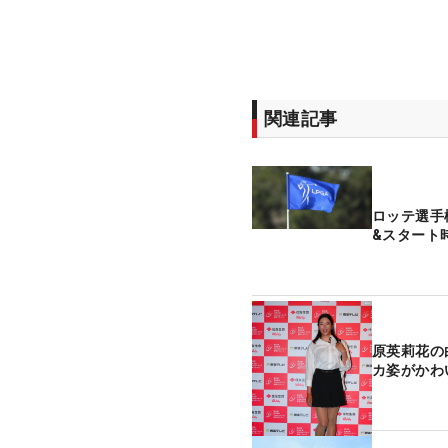
関連記事
ロッテ選手
&スタート
原英莉花の
カ姿がかわ