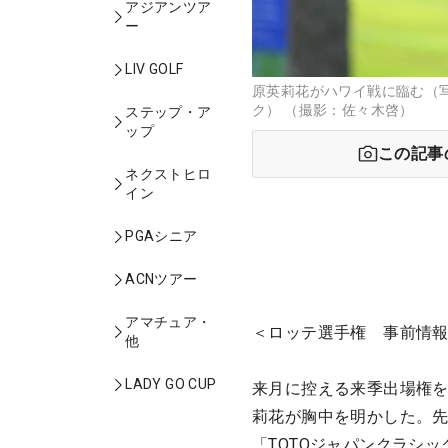
アジアンツア
ー
LIV GOLF
原英莉花がハワイ戦に臨む（写
ク） （撮影：佐々木啓）
ステップ・ア
ップ
この記事
ネクストヒロ
イン
PGAシニア
ACNツアー
アマチュア・
＜ロッテ選手権 事前情報
他
LADY GO CUP
来月に控える来季出場権を
莉花が胸中を明かした。先
「TOTOジャパンクラシ