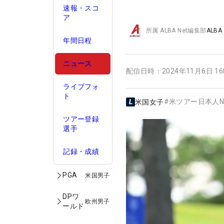
速報・スコ
ア
所属
ALBA Net編集部
ALBA
年間日程
ニュース
配信日時：
2024年11月6日 1
ライブフォ
ト
#
米ツアー日本人N
米国女子
ツアー登録
選手
記録・成績
PGA
米国男子
DPワ
欧州男子
ールド