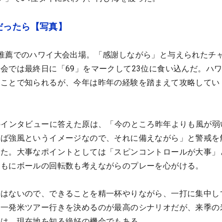
だったら【写真】
推薦でのハワイ大会出場。「感謝しながら」と与えられたチ
会では最終日に「69」をマークして23位に食い込んだ。ハ
ることで知られるが、今年は昨年の経験を踏まえて攻略してい
のインタビューに答えた原は、「今のところ昨年よりも風が弱
えば強風というイメージなので、それに備えながら」と警戒を
きた。大事なポイントとしては「スピンコントロールが大事」
ともにボールの回転数も考えながらのプレーを心がける。
ではないので、できることを精一杯やりながら、一打に集中し
て一発米ツアー行きを決めるのが最高のシナリオだが、来季の
ては、現在地を知る絶好の機会でもある。