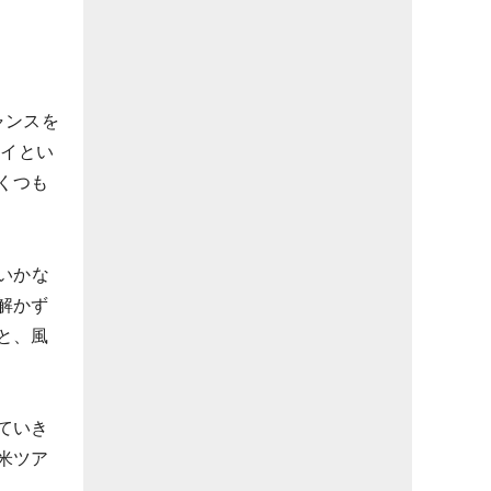
ャンスを
ワイとい
くつも
いかな
解かず
と、風
ていき
米ツア