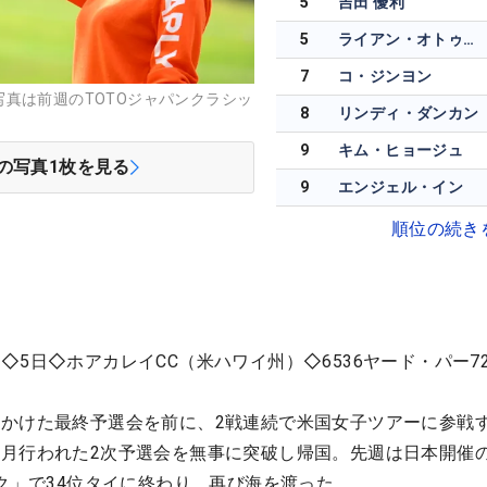
5
吉田 優利
5
ライアン・オトゥール
7
コ・ジンヨン
真は前週のTOTOジャパンクラシッ
8
リンディ・ダンカン
9
キム・ヒョージュ
の写真
1
枚を見る
9
エンジェル・イン
順位の続き
◇5日◇ホアカレイCC（米ハワイ州）◇6536ヤード・パー7
かけた最終予選会を前に、2戦連続で米国女子ツアーに参戦
月行われた2次予選会を無事に突破し帰国。先週は日本開催
ック」で34位タイに終わり、再び海を渡った。