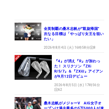
全英制覇の桑木志帆が“凱旋帰国”
次なる目標は「やっぱり女王を狙い
たい」
2026年8月4日 (火) 16時58分
8
『4』が消え『R』が加わっ
た！ スリクソン『ZXi
R/5/7』＆『ZXiU』アイアン
が9月12日デビュー
2026年8月5日 (水) 17時56分
62
桑木志帆がメジャーV AIG女子オ
ープンは過去最多の5万5000人が来