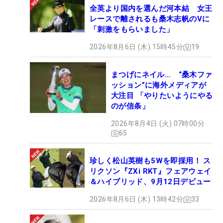
全英より国内を選んだ河本結 女王
レースで離されるも桑木志帆のVに
「刺激をもらいました」
2026年8月6日 (木) 15時45分
19
まつげにネイル… “桑木ファ
ッション”に海外メディアが
大注目 「やりたいようにやる
のが信条」
2026年8月4日 (火) 07時00分
65
珍しく松山英樹も5Wを即採用！ ス
リクソン『ZXi RKT』フェアウェイ
＆ハイブリッド、9月12日デビュー
2026年8月6日 (木) 13時42分
33