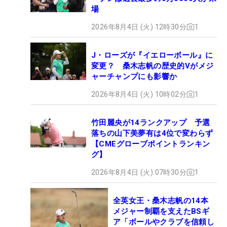
場
2026年8月4日 (火) 12時30分
1
J・ローズが『イエローボール』に
変更？ 桑木志帆の歴史的Vがメジ
ャーチャンプにも影響か
2026年8月4日 (火) 10時02分
1
竹田麗央が14ランクアップ 予選
落ちの山下美夢有は4位で変わらず
【CMEグローブポイントランキン
グ】
2026年8月4日 (火) 07時30分
1
全英女王・桑木志帆の14本
メジャー制覇を支えたBSギ
ア「ボールやクラブを信頼し