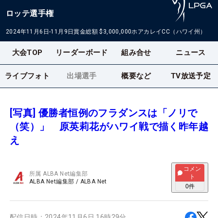
ロッテ選手権
2024年11月6日-11月9日
賞金総額
$3,000,000
ホアカレイCC（ハワイ州）
大会TOP
リーダーボード
組み合せ
ニュース
ライブフォト
出場選手
概要など
TV放送予定
[写真] 優勝者恒例のフラダンスは「ノリで
（笑）」 原英莉花がハワイ戦で描く昨年越
え
コメン
所属
ALBA Net編集部
ト
ALBA Net編集部
/
ALBA Net
0
件
配信日時：
2024年11月6日 16時29分