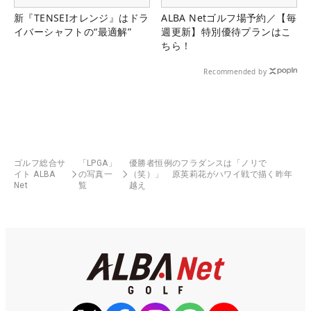
新『TENSEIオレンジ』はドラ
ALBA Netゴルフ場予約／【毎
イバーシャフトの“最適解”
週更新】特別優待プランはこ
ちら！
Recommended by
ゴルフ総合サ
「LPGA」
優勝者恒例のフラダンスは「ノリで
イト ALBA
の写真一
（笑）」 原英莉花がハワイ戦で描く昨年
Net
覧
越え