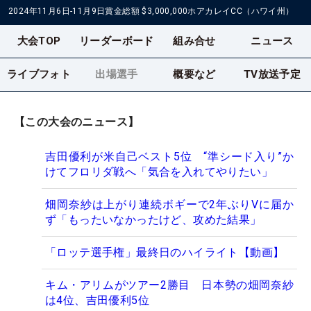
2024年11月6日-11月9日
賞金総額
$3,000,000
ホアカレイCC（ハワイ州）
大会TOP
リーダーボード
組み合せ
ニュース
ライブフォト
出場選手
概要など
TV放送予定
【この大会のニュース】
吉田優利が米自己ベスト5位 “準シード入り”か
けてフロリダ戦へ「気合を入れてやりたい」
畑岡奈紗は上がり連続ボギーで2年ぶりVに届か
ず「もったいなかったけど、攻めた結果」
「ロッテ選手権」最終日のハイライト【動画】
キム・アリムがツアー2勝目 日本勢の畑岡奈紗
は4位、吉田優利5位