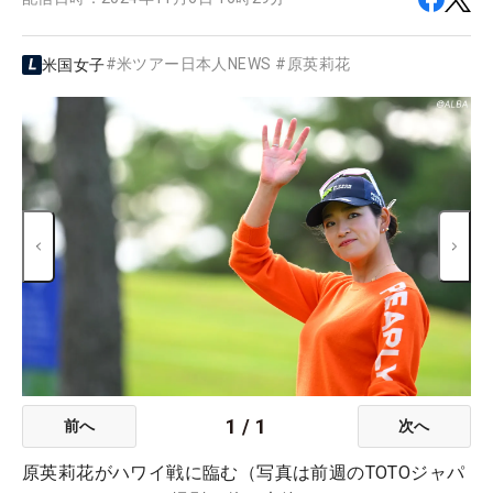
#
米ツアー日本人NEWS
#
原英莉花
米国女子
1
/
1
前へ
次へ
原英莉花がハワイ戦に臨む（写真は前週のTOTOジャパ