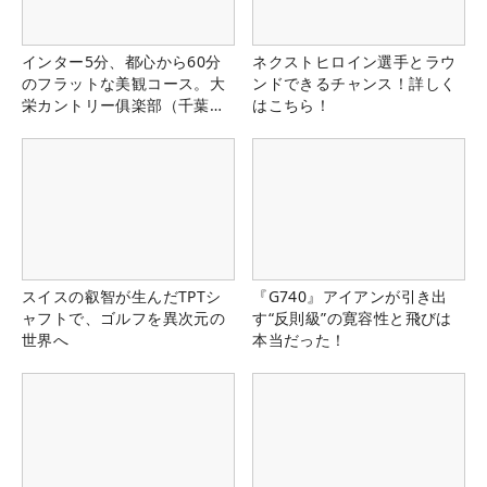
インター5分、都心から60分
ネクストヒロイン選手とラウ
のフラットな美観コース。大
ンドできるチャンス！詳しく
栄カントリー俱楽部（千葉
はこちら！
県）
スイスの叡智が生んだTPTシ
『G740』アイアンが引き出
ャフトで、ゴルフを異次元の
す“反則級”の寛容性と飛びは
世界へ
本当だった！