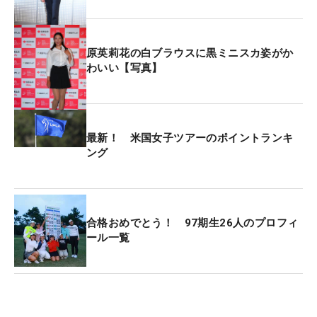
原英莉花の白ブラウスに黒ミニスカ姿がか
わいい【写真】
最新！ 米国女子ツアーのポイントランキ
ング
合格おめでとう！ 97期生26人のプロフィ
ール一覧