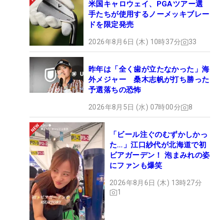
米国キャロウェイ、PGAツアー選
手たちが使用するノーメッキブレー
ドを限定発売
2026年8月6日 (木) 10時37分
33
昨年は「全く歯が立たなかった」海
外メジャー 桑木志帆が打ち勝った
予選落ちの恐怖
2026年8月5日 (水) 07時00分
8
「ビール注ぐのむずかしかっ
た…」江口紗代が北海道で初
ビアガーデン！ 泡まみれの姿
にファンも爆笑
2026年8月6日 (木) 13時27分
1