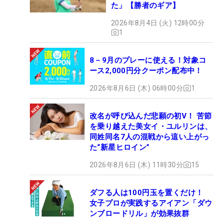
た」【勝者のギア】
2026年8月4日 (火) 12時00分
1
8－9月のプレーに使える！対象コ
ース2,000円分クーポン配布中！
2026年8月6日 (木) 06時00分
1
改名が呼び込んだ悲願の初V！ 苦節
を乗り越えた美女イ・ユルリンは、
同姓同名7人の混戦から這い上がっ
た“新星ヒロイン”
2026年8月6日 (木) 11時30分
15
ダフる人は100円玉を置くだけ！
女子プロが実践するアイアン「ダウ
ンブロードリル」が効果抜群