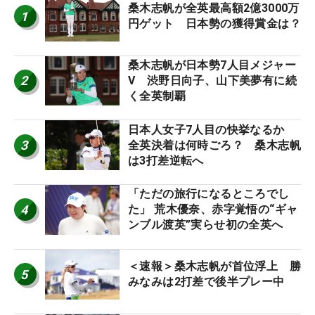
桑木志帆が全英最高額2億3000万
1
円ゲット 日本勢の獲得賞金は？
桑木志帆が日本勢7人目メジャー
2
V 渋野日向子、山下美夢有に続
く全英制覇
日本人女子7人目の快挙なるか
3
全英決着は何時ごろ？ 桑木志帆
は3打差逆転へ
「ただの旅行になるところでし
4
た」 荒木優奈、赤字覚悟の“ギャ
ンブル渡英”実らせ初の全英へ
＜速報＞桑木志帆が首位浮上 勝
5
みなみは2打差で後半プレー中