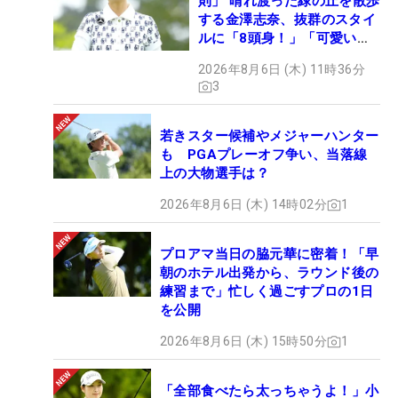
則」 晴れ渡った緑の丘を散歩
する金澤志奈、抜群のスタイ
ルに「8頭身！」「可愛いに
も程がある」
2026年8月6日 (木) 11時36分
3
若きスター候補やメジャーハンター
も PGAプレーオフ争い、当落線
上の大物選手は？
2026年8月6日 (木) 14時02分
1
プロアマ当日の脇元華に密着！「早
朝のホテル出発から、ラウンド後の
練習まで」忙しく過ごすプロの1日
を公開
2026年8月6日 (木) 15時50分
1
「全部食べたら太っちゃうよ！」小