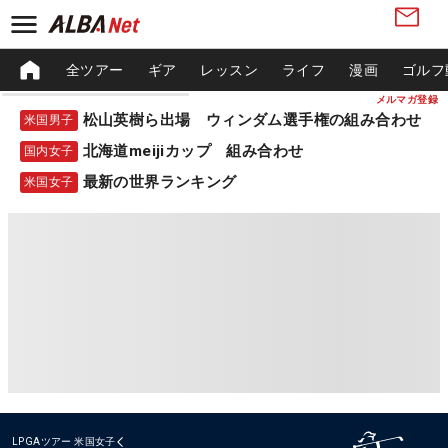
全ツアー
ギア
レッスン
ライフ
漫画
ゴルフ
メルマガ登録
松山英樹ら出場 ウィンダム選手権の組み合わせ
米国男子
北海道meijiカップ 組み合わせ
国内女子
最新の世界ランキング
米国女子
LPGAツアー
米国女子