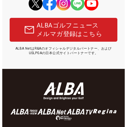
ALBAゴルフニュース
メルマガ登録はこちら
ALBA NetはR&Aのオフィシャルデジタルパートナー、および
USLPGAの日本公式サイトパートナーです。