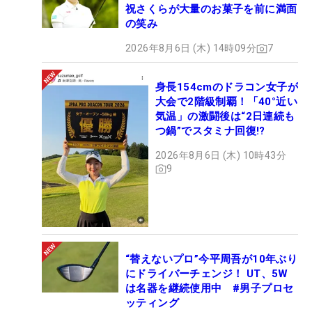
祝さくらが大量のお菓子を前に満面
の笑み
2026年8月6日 (木) 14時09分
7
身長154cmのドラコン女子が
大会で2階級制覇！「40°近い
気温」の激闘後は“2日連続も
つ鍋”でスタミナ回復!?
2026年8月6日 (木) 10時43分
9
“替えないプロ”今平周吾が10年ぶり
にドライバーチェンジ！ UT、5W
は名器を継続使用中 #男子プロセ
ッティング