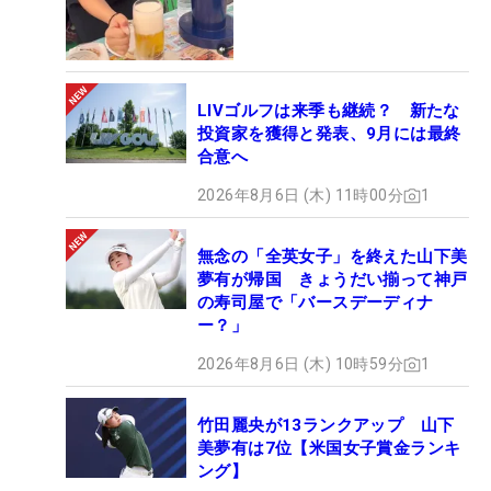
LIVゴルフは来季も継続？ 新たな
投資家を獲得と発表、9月には最終
合意へ
2026年8月6日 (木) 11時00分
1
無念の「全英女子」を終えた山下美
夢有が帰国 きょうだい揃って神戸
の寿司屋で「バースデーディナ
ー？」
2026年8月6日 (木) 10時59分
1
竹田麗央が13ランクアップ 山下
美夢有は7位【米国女子賞金ランキ
ング】