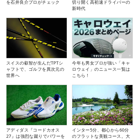
を石井良介プロがチェック
切り開く高初速ドライバーの
新時代
スイスの叡智が生んだTPTシ
今年も男女プロが強い「キャ
ャフトで、ゴルフを異次元の
ロウェイ」のニュース一覧は
世界へ
こちら！
アディダス『コードカオス
インター5分、都心から60分
27』は強烈な蹴りでパワーを
のフラットな美観コース。大