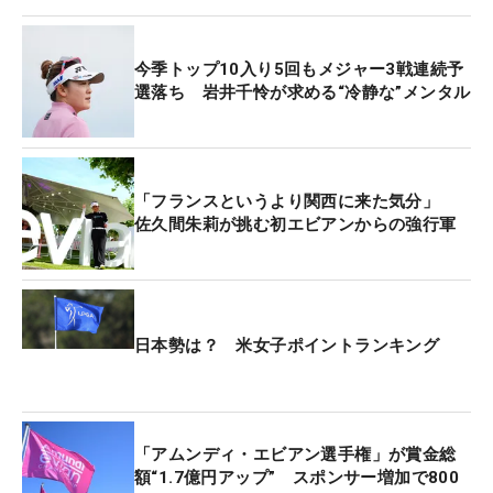
能できるフランス料理。「美味しいし、ありがた
い。気分も明るくなりますよね」。これには姉も
「日本にいるといつも美味しいので大切さをそこま
今季トップ10入り5回もメジャー3戦連続予
で感じることはなかった。アメリカも美味しいけ
選落ち 岩井千怜が求める“冷静な”メンタル
ど、やっぱり食べ物は大事」と同調する。
2日前の5日は2人にとって24歳の誕生日。移動の際
「フランスというより関西に来た気分」
には、契約を結ぶANA（全日本空輸）から出発前と
佐久間朱莉が挑む初エビアンからの強行軍
離陸後の2回、お祝いもしてもらえた。両親からも
『欲しいものがあったら言っておいで』という言葉
をかけられている。「ピアノとか欲しいけど、家も
スペースがないし考え中」（千怜）と、これも姉妹
日本勢は？ 米女子ポイントランキング
にとっては楽しみにしていることだ。
2週前の「KPMG全米女子プロ選手権」を終え、一
度、日本に帰国。その間に姉妹には“変化”もあっ
「アムンディ・エビアン選手権」が賞金総
た。4日に地元・埼玉県の美容院へ行き、明愛は
額“1.7億円アップ” スポンサー増加で800