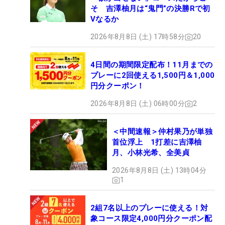
そ 吉澤柚月は“鬼門”の決勝Rで初
Vなるか
2026年8月8日 (土) 17時58分
20
4日間の期間限定配布！11月までの
プレーに2回使える1,500円＆1,000
円分クーポン！
2026年8月8日 (土) 06時00分
2
＜中間速報＞仲村果乃が単独
首位浮上 1打差に吉澤柚
月、小林光希、全美貞
2026年8月8日 (土) 13時04分
1
2組7名以上のプレーに使える！対
象コース限定4,000円分クーポン配