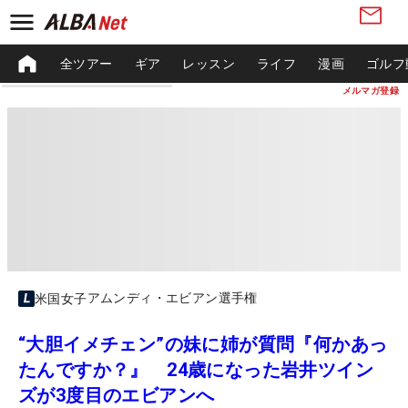
全ツアー
ギア
レッスン
ライフ
漫画
ゴルフ
メルマガ登録
アムンディ・エビアン選手権
米国女子
“大胆イメチェン”の妹に姉が質問『何かあっ
たんですか？』 24歳になった岩井ツイン
ズが3度目のエビアンへ