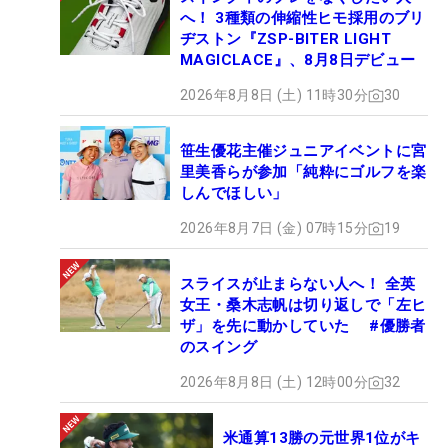
へ！ 3種類の伸縮性ヒモ採用のブリ
ヂストン『ZSP-BITER LIGHT
MAGICLACE』、8月8日デビュー
2026年8月8日 (土) 11時30分
30
笹生優花主催ジュニアイベントに宮
里美香らが参加「純粋にゴルフを楽
しんでほしい」
2026年8月7日 (金) 07時15分
19
スライスが止まらない人へ！ 全英
女王・桑木志帆は切り返しで「左ヒ
ザ」を先に動かしていた #優勝者
のスイング
2026年8月8日 (土) 12時00分
32
米通算13勝の元世界1位がキ