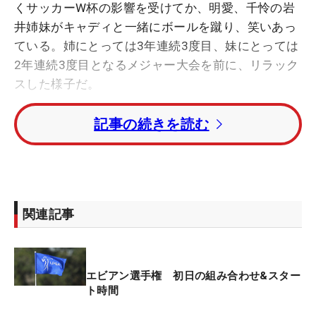
くサッカーW杯の影響を受けてか、明愛、千怜の岩
井姉妹がキャディと一緒にボールを蹴り、笑いあっ
ている。姉にとっては3年連続3度目、妹にとっては
2年連続3度目となるメジャー大会を前に、リラック
スした様子だ。
記事の続きを読む
「サッカーは見るのは好きだけど、ワールドカップ
は移動とかがかぶって見られなかった」という明愛
だが、今週は「個人的に好き」というコースでのプ
レーとあって表情も明るい。「まだ3回目だけど馴
染みがある。雰囲気が好きですね」と、すっかりこ
関連記事
の街に溶け込んでいるようだ。
一方の千怜も、昨年、60台を3度出し14位に入った
エビアン選手権 初日の組み合わせ&スター
大会について「イメージはいい」と話す。そして、
ト時間
そのテンションを上げるのは、選手ダイニングで堪