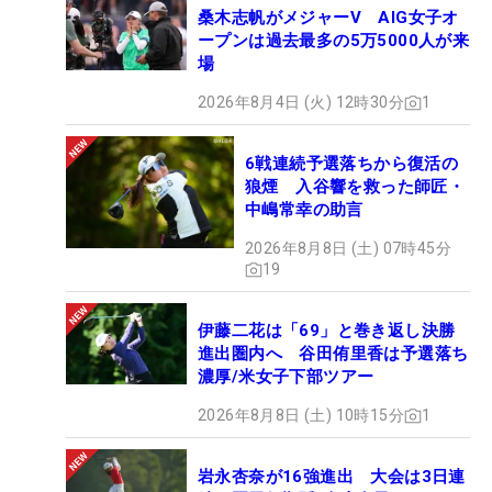
桑木志帆がメジャーV AIG女子オ
ープンは過去最多の5万5000人が来
場
2026年8月4日 (火) 12時30分
1
6戦連続予選落ちから復活の
狼煙 入谷響を救った師匠・
中嶋常幸の助言
2026年8月8日 (土) 07時45分
19
伊藤二花は「69」と巻き返し決勝
進出圏内へ 谷田侑里香は予選落ち
濃厚/米女子下部ツアー
2026年8月8日 (土) 10時15分
1
岩永杏奈が16強進出 大会は3日連