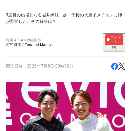
3度目の出場となる岩井姉妹。妹・千怜の大胆イメチェンに姉
が質問した。その解答は？
コメン
所属
ALBA Net編集部
ト
間宮 輝憲
/
Terunori Mamiya
4
件
配信日時：
2026年7月8日 09時00分