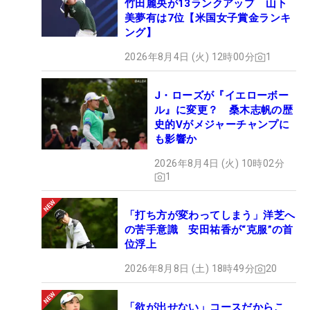
竹田麗央が13ランクアップ 山下
美夢有は7位【米国女子賞金ランキ
ング】
2026年8月4日 (火) 12時00分
1
J・ローズが『イエローボー
ル』に変更？ 桑木志帆の歴
史的Vがメジャーチャンプに
も影響か
2026年8月4日 (火) 10時02分
1
「打ち方が変わってしまう」洋芝へ
の苦手意識 安田祐香が“克服”の首
位浮上
2026年8月8日 (土) 18時49分
20
「欲が出せない」コースだからこ