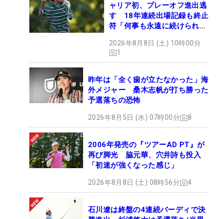
ャリア初、プレーオフ進出逃
す 18年連続出場記録も終止
符「何事も永遠に続けられな
い」
2026年8月8日 (土) 10時00分
1
昨年は「全く歯が立たなかった」海
外メジャー 桑木志帆が打ち勝った
予選落ちの恐怖
2026年8月5日 (水) 07時00分
8
2006年発売の『ツアーAD PT』が
再び脚光 脇元華、穴井詩も投入
「初速が強くなった感じ」
2026年8月8日 (土) 08時56分
4
石川遼は終盤の4連続バーディで決