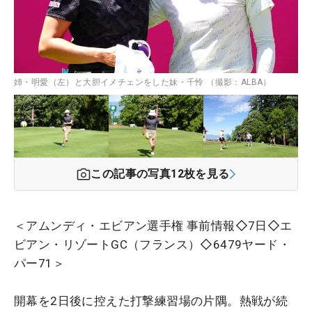
姉・明愛（左）と大胆イメチェンをした妹・千怜 （撮影：ALBA）
この記事の写真
12
枚を見る
＜アムンディ・エビアン選手権 事前情報◇7日◇エ
ビアン・リゾートGC（フランス）◇6479ヤード・
パー71＞
開幕を2日後に控えた打撃練習場の片隅。熱戦が続