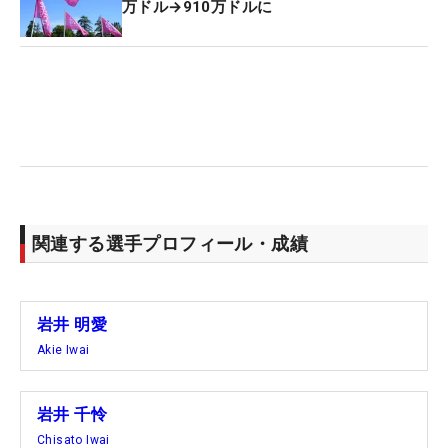
万ドル→910万ドルに
「少し切ってもらいました」と明るいメッシュの髪
型を見せる。驚かされたのは、ロングヘアーだった
千怜。30センチ以上切って、ショートカットになっ
たイメチェン姿を披露した。
姉からは『何かあったんですか？』という質問も飛
ぶ。これに対して妹は「気分で変わりやすくて、さ
っぱりしたいと思って。長いと乾かすのも時間がか
かるし、気分的に切りたいと思った。（これだけ短
関連する選手プロフィール・成績
いのは）高校2年生以来ですね」と説明した。
年をひとつ重ね、“気分一新”で臨むメジャー大会。
岩井 明愛
昨年、予選落ちした明愛は「リベンジできるよう
Akie Iwai
に。エビアンは最終日に（大会カラーの）ピンク色
の何かを身に着けるので、それができるように頑張
岩井 千怜
ります」と力を込める。千怜は「予選を通過できる
Chisato Iwai
ように」。そこから、再び上位争いへ臨むイメージ