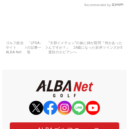
Recommended by
ゴルフ総合
「LPGA」
“大胆イメチェン”の妹に姉が質問『何かあった
サイト
の記事一
んですか？』 24歳になった岩井ツインズが3
ALBA Net
覧
度目のエビアンへ