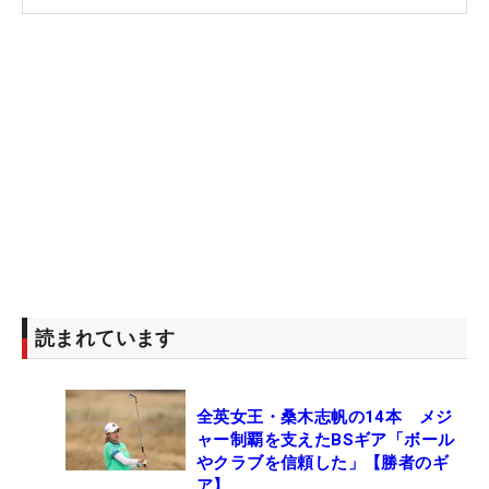
だ。
過去には小林浩美（欧州ツアー単独開催だった1997
年）、宮里藍（メジャー昇格前の2009、11年）、
そして24年に古江彩佳がメジャー制覇を成し遂げた
舞台。明愛は「日本人にもチャンスがある大会だ
し、楽しみながら頑張りたい」と、それも意識す
る。“Aki Iwai”と“Chizzy Iwai”の最強ツインズが、欧
州にもその名前と顔を売っていく。（文・間宮輝
憲）
読まれています
全英女王・桑木志帆の14本 メジ
ャー制覇を支えたBSギア「ボール
やクラブを信頼した」【勝者のギ
ア】