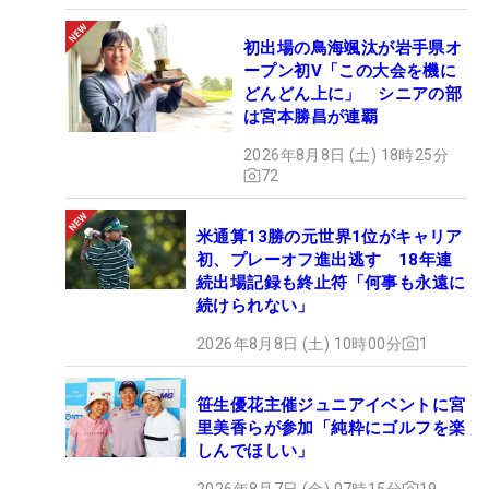
初出場の鳥海颯汰が岩手県オ
ープン初V「この大会を機に
どんどん上に」 シニアの部
は宮本勝昌が連覇
2026年8月8日 (土) 18時25分
72
米通算13勝の元世界1位がキャリア
初、プレーオフ進出逃す 18年連
続出場記録も終止符「何事も永遠に
続けられない」
2026年8月8日 (土) 10時00分
1
笹生優花主催ジュニアイベントに宮
里美香らが参加「純粋にゴルフを楽
しんでほしい」
2026年8月7日 (金) 07時15分
19