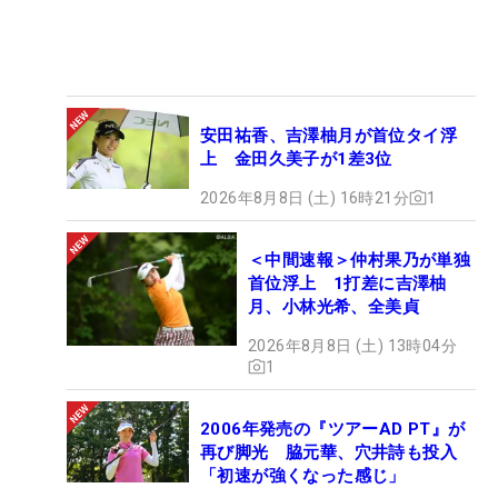
安田祐香、吉澤柚月が首位タイ浮
上 金田久美子が1差3位
2026年8月8日 (土) 16時21分
1
＜中間速報＞仲村果乃が単独
首位浮上 1打差に吉澤柚
月、小林光希、全美貞
2026年8月8日 (土) 13時04分
1
2006年発売の『ツアーAD PT』が
再び脚光 脇元華、穴井詩も投入
「初速が強くなった感じ」