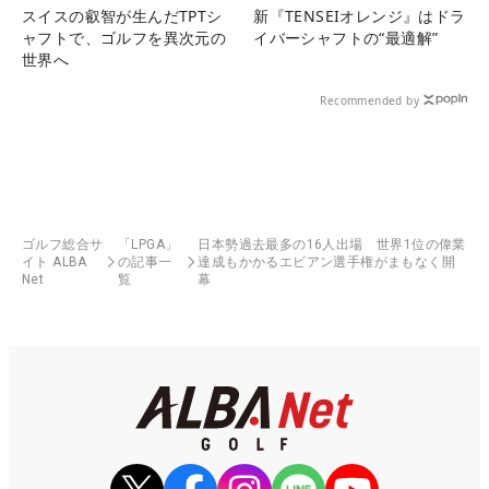
スイスの叡智が生んだTPTシ
新『TENSEIオレンジ』はドラ
ャフトで、ゴルフを異次元の
イバーシャフトの“最適解”
世界へ
Recommended by
ゴルフ総合サ
「LPGA」
日本勢過去最多の16人出場 世界1位の偉業
イト ALBA
の記事一
達成もかかるエビアン選手権がまもなく開
Net
覧
幕