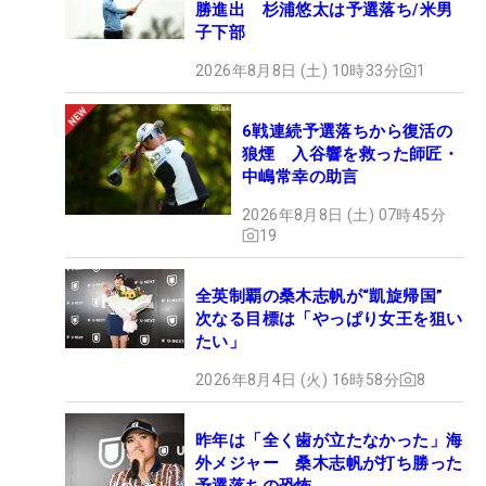
勝進出 杉浦悠太は予選落ち/米男
ラリアのグレース・キムがジーノ・ティティクル
子下部
（タイ）に追いつき、プレーオフに突入。2ホール
2026年8月8日 (土) 10時33分
1
目で再びイーグルを奪い、奇跡のメジャー初優勝を
成し遂げた。今年はどんなドラマが待ち受けるの
6戦連続予選落ちから復活の
か。
狼煙 入谷響を救った師匠・
中嶋常幸の助言
2026年8月8日 (土) 07時45分
19
全英制覇の桑木志帆が“凱旋帰国”
次なる目標は「やっぱり女王を狙い
たい」
2026年8月4日 (火) 16時58分
8
昨年は「全く歯が立たなかった」海
外メジャー 桑木志帆が打ち勝った
予選落ちの恐怖