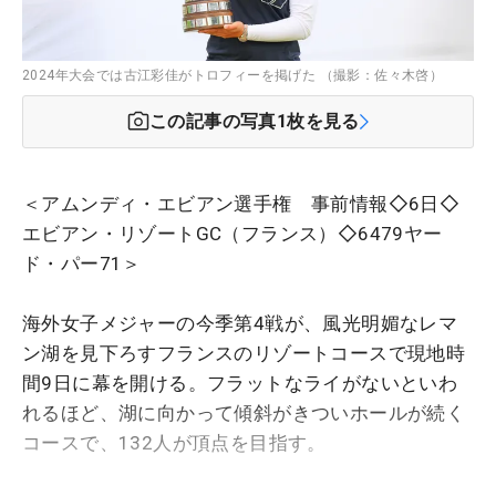
2024年大会では古江彩佳がトロフィーを掲げた （撮影：佐々木啓）
この記事の写真
1
枚を見る
＜アムンディ・エビアン選手権 事前情報◇6日◇
エビアン・リゾートGC（フランス）◇6479ヤー
ド・パー71＞
海外女子メジャーの今季第4戦が、風光明媚なレマ
ン湖を見下ろすフランスのリゾートコースで現地時
間9日に幕を開ける。フラットなライがないといわ
れるほど、湖に向かって傾斜がきついホールが続く
コースで、132人が頂点を目指す。