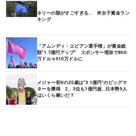
キリアコウ（オーストラリア）との一騎打ちで、14
ネリーの額がすごすぎる… 米女子賞金ラン
番から3連続バーディを奪うと、同スコアで並んで
キング
迎えた最終18番でイーグルを奪取し優勝を決めた。
今年は日本勢16人が出場を決めている。2年ぶり2度
「アムンディ・エビアン選手権」が賞金総
目の大会制覇を目指す古江をはじめ、昨年の「AIG
額“1.7億円アップ” スポンサー増加で800
女子オープン」（全英）に続くメジャー優勝を狙う
万ドル→910万ドルに
山下美夢有にも期待がかかる。メジャー第3戦の
「KPMG全米女子プロ選手権」では前哨戦で勝利
し、同大会でも12位に入っており、好調をキープし
メジャー初Vの25歳は“3.1億円”のビッグマ
たままエビアンに乗り込む。
ネーを獲得 2、3位も1億円超…日本勢9人
はいくら稼いだ？
そのほか過去出場経験のある笹生優花、西郷真央、
畑岡奈紗、岩井明愛、岩井千怜、竹田麗央、勝みな
み、吉田優利、渋野日向子、西村優菜ら米ツアー組
がズラリ。原英莉花は初出場、日本ツアーからは佐