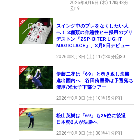
2026年8月6日 (木) 17時43分
19
スイング中のブレをなくしたい人
へ！ 3種類の伸縮性ヒモ採用のブリ
ヂストン『ZSP-BITER LIGHT
MAGICLACE』、8月8日デビュー
2026年8月8日 (土) 11時30分
30
伊藤二花は「69」と巻き返し決勝
進出圏内へ 谷田侑里香は予選落ち
濃厚/米女子下部ツアー
2026年8月8日 (土) 10時15分
1
松山英樹は「69」も26位に後退
日本勢2人が決勝へ
2026年8月8日 (土) 08時41分
1