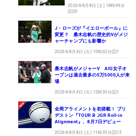
2026年8月8日 (土) 18時49分
20
J・ローズが『イエローボール』に
変更？ 桑木志帆の歴史的Vがメジ
ャーチャンプにも影響か
2026年8月4日 (火) 10時02分
1
桑木志帆がメジャーV AIG女子オ
ープンは過去最多の5万5000人が来
場
2026年8月4日 (火) 12時30分
1
全周アライメントを初搭載！ ブリ
ヂストン『TOUR B JGR Roll-in
Alignment』、8月7日デビュー
2026年8月8日 (土) 11時35分
13