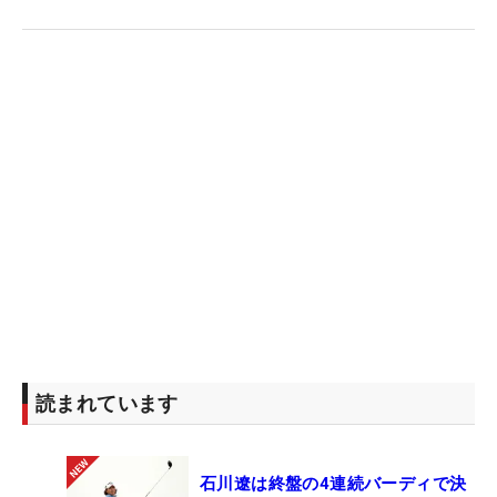
久間朱莉と桑木志帆も参戦。髙橋彩華はスポンサー
推薦でフランスの地を踏む。
日本勢の活躍とともに大きな期待が集まるのは、ネ
リー・コルダ（米国）の偉業達成。ネリーはここま
で「シェブロン選手権」、「全米女子オープン」、
「全米女子プロ」とメジャー3冠を達成。今大会を
制すれば全5メージャーのうち4つを制するキャリア
グランドスラムを果たすことになる。
今季はメジャー初戦のシェブロン選手権、全米女子
オープンとメジャー連勝。全米女子プロでは優勝争
いを演じるも8位に終わった。メジャー3連勝は逃し
たが、年間メジャー3勝以上という記録は残されて
読まれています
いる。
石川遼は終盤の4連続バーディで決
昨年大会は最終18番でイーグルを奪取したオースト