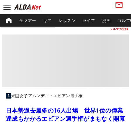
全ツアー
ギア
レッスン
ライフ
漫画
ゴルフ
メルマガ登録
アムンディ・エビアン選手権
米国女子
日本勢過去最多の16人出場 世界1位の偉業
達成もかかるエビアン選手権がまもなく開幕