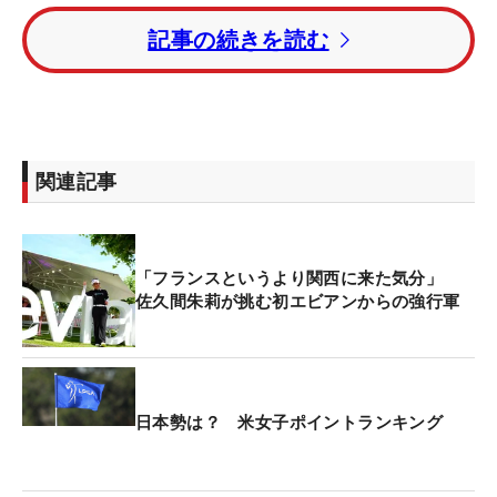
2013年に“メジャー昇格”を果たした本大会だが、今
記事の続きを読む
年は賞金総額が過去最高の910万ドル（約14億7700
万円）に達し、優勝者には13万6500ドル（約2億
2100万円）が贈られることがすでに発表されてい
る。
関連記事
本大会は日本勢との相性も抜群だ。メジャー昇格前
には現・日本女子プロゴルフ協会会長の小林浩美
（1997年）、宮里藍（09、11年）が優勝。距離が
「フランスというより関西に来た気分」
決して長くなく、技術が試されるコースで、正確な
佐久間朱莉が挑む初エビアンからの強行軍
ショットが求められることで知られる。
そして24年大会では古江彩佳が優勝カップを掲げ
た。初日をトップと1打差で滑り出すと、2日目に単
日本勢は？ 米女子ポイントランキング
独首位に立った。3日目は逆転されるも依然1打差の
2位。運命の最終ラウンドは2バーディが先行した
が、その後は12番までに2ボギー。ステファニー・