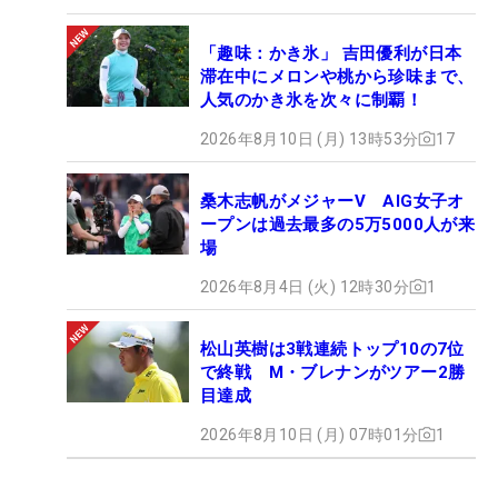
「趣味：かき氷」 吉田優利が日本
滞在中にメロンや桃から珍味まで、
人気のかき氷を次々に制覇！
2026年8月10日 (月) 13時53分
17
桑木志帆がメジャーV AIG女子オ
ープンは過去最多の5万5000人が来
場
2026年8月4日 (火) 12時30分
1
松山英樹は3戦連続トップ10の7位
で終戦 M・ブレナンがツアー2勝
目達成
2026年8月10日 (月) 07時01分
1