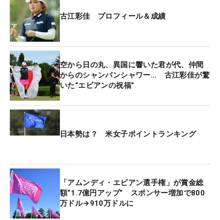
然違う。ここも少し広くなったので、頭をリフレッ
古江彩佳 プロフィール＆成績
シュして」。練習ラウンドでも、しっかりとその特
徴を頭に入れた。
今季はなかなか思うようにいかない時間が続いた。
空から日の丸、異国に響いた君が代、仲間
開幕戦の「ヒルトングランドバケーションズ トーナ
からのシャンパンシャワー… 古江彩佳が驚
いた“エビアンの祝福”
メント・オブ・チャンピオンズ」では9位になった
が、その後はなかなか上位争いに絡めず。それでも
西村優菜とのペアで出場した6月の「ダウ選手権」
で、4カ月ぶりのトップ10入りとなる5位。そして古
日本勢は？ 米女子ポイントランキング
江にとって次戦になった「KPMG全米女子プロ選手
権」では19位と、まずまずの成績を残している。そ
れでもツアーのポイントランキングは、44位に甘ん
じている。さらなる上向きのため、ここは格好の舞
「アムンディ・エビアン選手権」が賞金総
台でもある。
額“1.7億円アップ” スポンサー増加で800
万ドル→910万ドルに
「最初のほうはうまくいかなかったけど、日本に帰