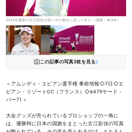
2024年覇者の古江彩佳が思い出の舞台に戻ってきた （撮影：ALBA）
この記事の写真
3
枚を見る
＜アムンディ・エビアン選手権 事前情報◇7日◇エ
ビアン・リゾートGC（フランス）◇6479ヤード・
パー71＞
大会グッズが売られているプロショップの一角に
は、優勝時に日本の国旗をまとった古江彩佳の写真
が飾られている。その姿を見られるのは、もちろん