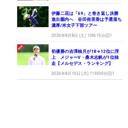
伊藤二花は「69」と巻き返し決勝
進出圏内へ 谷田侑里香は予選落ち
濃厚/米女子下部ツアー
2026年8月8日 (土) 10時15分
1
初優勝の吉澤柚月が18→12位に浮
上 メジャーV・桑木志帆が1位独
走【メルセデス・ランキング】
2026年8月10日 (月) 11時00分
1