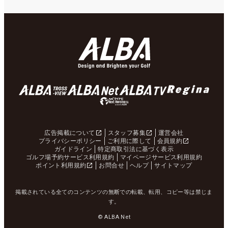
広告掲載について
スタッフ募集
運営会社
プライバシーポリシー
ご利用に際して
会員規約
ガイドライン
特定商取引法に基づく表示
ゴルフ場予約サービス利用規約
マイページサービス利用規約
ポイント利用規約
お問合せ
ヘルプ
サイトマップ
掲載されている全てのコンテンツの無断での転載、転用、コピー等は禁じま
す。
© ALBA Net