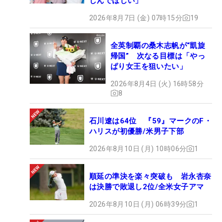
しんでほしい」
2026年8月7日 (金) 07時15分
19
全英制覇の桑木志帆が“凱旋
帰国” 次なる目標は「やっ
ぱり女王を狙いたい」
2026年8月4日 (火) 16時58分
8
石川遼は64位 『59』マークのF・
ハリスが初優勝/米男子下部
2026年8月10日 (月) 10時06分
1
順延の準決を楽々突破も 岩永杏奈
は決勝で敗退し2位/全米女子アマ
2026年8月10日 (月) 06時39分
1