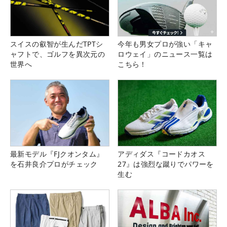
スイスの叡智が生んだTPTシ
今年も男女プロが強い「キャ
ャフトで、ゴルフを異次元の
ロウェイ」のニュース一覧は
世界へ
こちら！
最新モデル『FJクオンタム』
アディダス『コードカオス
を石井良介プロがチェック
27』は強烈な蹴りでパワーを
生む