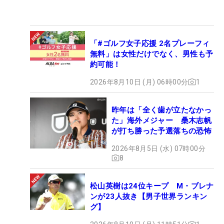
「#ゴルフ女子応援 2名プレーフィ
無料」は女性だけでなく、男性も予
約可能！
2026年8月10日 (月) 06時00分
1
昨年は「全く歯が立たなかっ
た」海外メジャー 桑木志帆
が打ち勝った予選落ちの恐怖
2026年8月5日 (水) 07時00分
8
松山英樹は24位キープ M・ブレナ
ンが23人抜き【男子世界ランキン
グ】