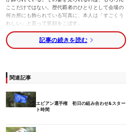
ここだけではない。歴代覇者のひとりとして会場の
何カ所にも飾られている写真に、本人は「すごくう
れしい」と言って笑顔をこぼす。
記事の続きを読む
「帰ってきたなという感じ。いつもの風景です
ね」。ただ、その“いつもの風景”は古江にとって特
別なものだ。2年前の2024年、ここで日本女子選手
として4人目となるメジャー制覇を成し遂げた。た
だ今年、プレッシャーには変化も。「ディフェンデ
関連記事
ィングではないので、優勝できたという記憶がある
だけ。また新しい気持ちに近いですね」と、1年前
とは趣も少し異なる。
エビアン選手権 初日の組み合わせ&スター
ト時間
コースは、優勝時から少し様変わりした。「1番は
右（グリーン右手前）にバンカーができて、右奥側
が広くなった。5番は（グリーン）手前の感じが全