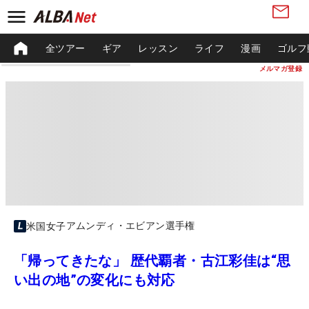
全ツアー
ギア
レッスン
ライフ
漫画
ゴルフ
メルマガ登録
アムンディ・エビアン選手権
米国女子
「帰ってきたな」 歴代覇者・古江彩佳は“思
い出の地”の変化にも対応