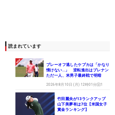
ランスには日曜日に入り、月曜日から練習ラウンド
を開始した。現在の状態を聞くと、「ぼちぼち」と
いう決まり文句が返ってくるが、その表情は明る
い。
日本勢では21、24年の「全米女子オープン」を制し
た笹生優花に続き、2人目の同一メジャー大会2勝目
読まれています
を目指す（21年の笹生はフィリピン国籍で優勝）。
「自分にとってイメージはいいコースだと思うの
プレーオフ逃したケプカは「かなり
で、テンションを上げながら、しっかり自分を持っ
情けない…」 逆転進出はブレナン
てラウンドできれば」。フランスのパリで40.6度を
ただ一人、米男子最終戦で明暗
記録するなど、ヨーロッパを襲う熱波の影響で、今
2026年8月10日 (月) 12時01分
1
年のエビアンは汗ばむような天候が続いている。そ
のなかでも、あの涼し気な表情で優勝争いをする姿
竹田麗央が13ランクアップ
を再び見せたい。（文・間宮輝憲）
山下美夢有は7位【米国女子
賞金ランキング】