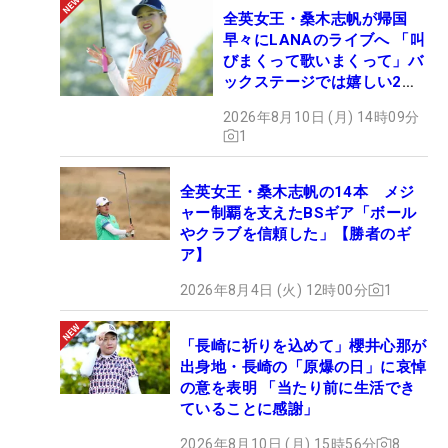
全英女王・桑木志帆が帰国
早々にLANAのライブへ 「叫
びまくって歌いまくって」バ
ックステージでは嬉しい2シ
ョットも！
2026年8月10日 (月) 14時09分
1
全英女王・桑木志帆の14本 メジ
ャー制覇を支えたBSギア「ボール
やクラブを信頼した」【勝者のギ
ア】
2026年8月4日 (火) 12時00分
1
「長崎に祈りを込めて」櫻井心那が
出身地・長崎の「原爆の日」に哀悼
の意を表明 「当たり前に生活でき
ていることに感謝」
2026年8月10日 (月) 15時56分
8