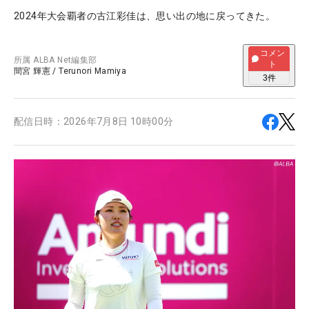
2024年大会覇者の古江彩佳は、思い出の地に戻ってきた。
コメン
所属
ALBA Net編集部
ト
間宮 輝憲
/
Terunori Mamiya
3
件
配信日時：
2026年7月8日 10時00分