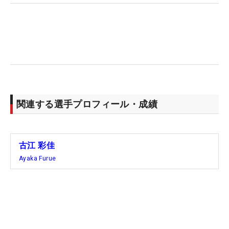
って練習したりして徐々に。お父さんと練習して、
ぼちぼち調子自体もよくなっている。最後まで集中
できるかどうか次第だと思います」
主にショット面に課題を抱えてきたが、5月に出場
した日本ツアーの「ブリヂストンレディス」の会場
では、「イメージが出やすくなって、信頼して右に
関連する選手プロフィール・成績
打ち出すことができるようになった」という手応え
も口にしていた。ここからさらに1カ月以上が経
過。そのときと比べても「感覚はいい」と、“アップ
古江 彩佳
デート”は続いている。
Ayaka Furue
全米女子プロ後にオープンウィークとなった先週
は、わずかな時間ながら日本に戻り、父・芳浩さん
とも一日、一緒に練習することができた。ここで
「リズム感やターゲットの取り方」などを確認。フ