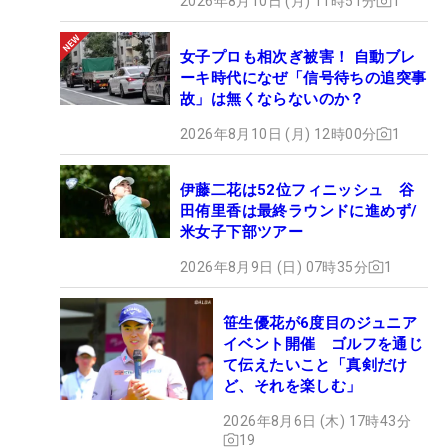
2026年8月10日 (月) 11時51分
1
女子プロも相次ぎ被害！ 自動ブレ
ーキ時代になぜ「信号待ちの追突事
故」は無くならないのか？
2026年8月10日 (月) 12時00分
1
伊藤二花は52位フィニッシュ 谷
田侑里香は最終ラウンドに進めず/
米女子下部ツアー
2026年8月9日 (日) 07時35分
1
笹生優花が6度目のジュニア
イベント開催 ゴルフを通じ
て伝えたいこと「真剣だけ
ど、それを楽しむ」
2026年8月6日 (木) 17時43分
19