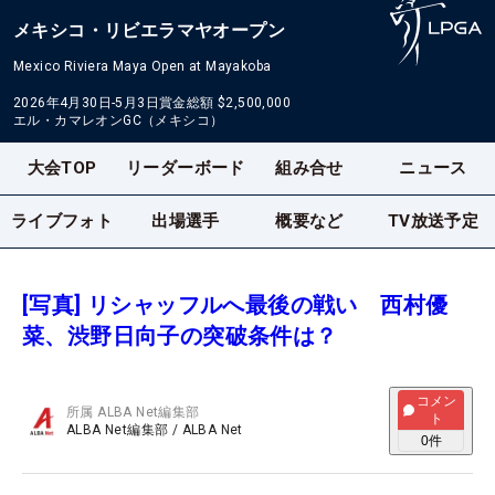
メキシコ・リビエラマヤオープン
Mexico Riviera Maya Open at Mayakoba
2026年4月30日-5月3日
賞金総額
$2,500,000
エル・カマレオンGC（メキシコ）
大会TOP
リーダーボード
組み合せ
ニュース
ライブフォト
出場選手
概要など
TV放送予定
[写真] リシャッフルへ最後の戦い 西村優
菜、渋野日向子の突破条件は？
コメン
所属
ALBA Net編集部
ト
ALBA Net編集部
/
ALBA Net
0
件