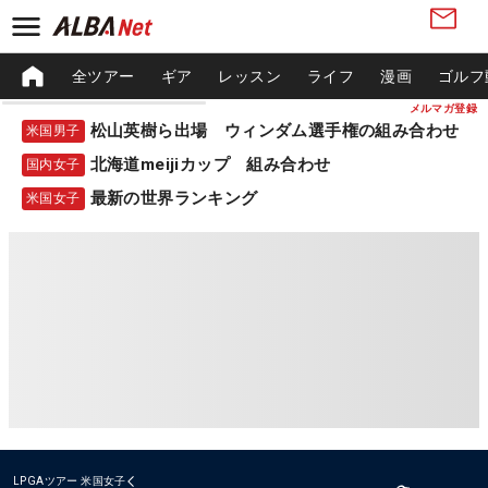
全ツアー
ギア
レッスン
ライフ
漫画
ゴルフ
メルマガ登録
松山英樹ら出場 ウィンダム選手権の組み合わせ
米国男子
北海道meijiカップ 組み合わせ
国内女子
最新の世界ランキング
米国女子
LPGAツアー
米国女子