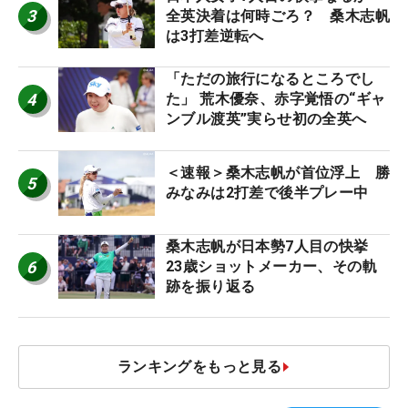
3
全英決着は何時ごろ？ 桑木志帆
は3打差逆転へ
「ただの旅行になるところでし
4
た」 荒木優奈、赤字覚悟の“ギャ
ンブル渡英”実らせ初の全英へ
＜速報＞桑木志帆が首位浮上 勝
5
みなみは2打差で後半プレー中
桑木志帆が日本勢7人目の快挙
6
23歳ショットメーカー、その軌
跡を振り返る
ランキングをもっと見る