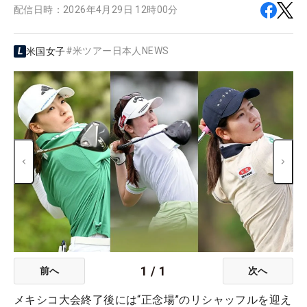
配信日時：
2026年4月29日 12時00分
#
米ツアー日本人NEWS
米国女子
1
/
1
前へ
次へ
メキシコ大会終了後には“正念場”のリシャッフルを迎え