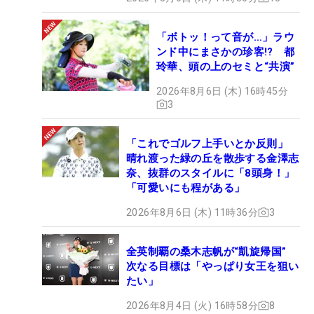
「ボトッ！って音が…」ラウ
ンド中にまさかの珍客!? 都
玲華、頭の上のセミと“共演”
2026年8月6日 (木) 16時45分
3
「これでゴルフ上手いとか反則」
晴れ渡った緑の丘を散歩する金澤志
奈、抜群のスタイルに「8頭身！」
「可愛いにも程がある」
2026年8月6日 (木) 11時36分
3
全英制覇の桑木志帆が“凱旋帰国”
次なる目標は「やっぱり女王を狙い
たい」
2026年8月4日 (火) 16時58分
8