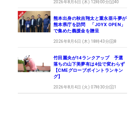
2026年8月6日 (木) 12時00分
40
熊本出身の秋吉翔太と重永亜斗夢が
熊本県庁を訪問 「JOYX OPEN」
で集めた義援金を贈呈
2026年8月6日 (木) 18時43分
8
竹田麗央が14ランクアップ 予選
落ちの山下美夢有は4位で変わらず
【CMEグローブポイントランキン
グ】
2026年8月4日 (火) 07時30分
1