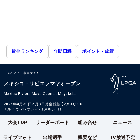
賞金ランキング
年間日程
ポイント・成績
LPGAツアー
米国女子
メキシコ・リビエラマヤオープン
Mexico Riviera Maya Open at Mayakoba
2026年4月30日-5月3日
賞金総額
$2,500,000
エル・カマレオンGC（メキシコ）
大会TOP
リーダーボード
組み合せ
ニュース
ライブフォト
出場選手
概要など
TV放送予定