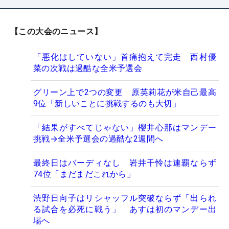
【この大会のニュース】
「悪化はしていない」首痛抱えて完走 西村優
菜の次戦は過酷な全米予選会
グリーン上で2つの変更 原英莉花が米自己最高
9位「新しいことに挑戦するのも大切」
「結果がすべてじゃない」櫻井心那はマンデー
挑戦→全米予選会の過酷な2週間へ
最終日はバーディなし 岩井千怜は連覇ならず
74位「まだまだこれから」
渋野日向子はリシャッフル突破ならず「出られ
る試合を必死に戦う」 あすは初のマンデー出
場へ