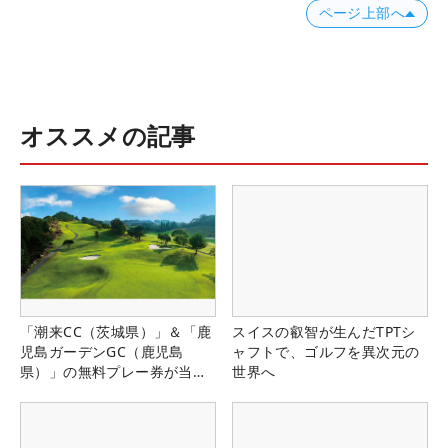
ページ上部へ
オススメの記事
「潮来CC（茨城県）」＆「鹿
スイスの叡智が生んだTPTシ
児島ガーデンGC（鹿児島
ャフトで、ゴルフを異次元の
県）」の無料プレー券が当た
世界へ
る！！