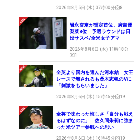
2026年8月5日 (水) 07時00分
8
岩永杏奈が暫定首位、廣吉優
梨菜8位 予選ラウンドは日
没サスペ/全米女子アマ
2026年8月6日 (木) 11時18分
1
全英より国内を選んだ河本結 女王
レースで離されるも桑木志帆のVに
「刺激をもらいました」
2026年8月6日 (木) 15時45分
19
全英で味わった悔しさ「自分も戦え
るはずなのに」 佐久間朱莉に強ま
った米ツアー参戦への思い
2026年8月6日 (木) 16時45分
19