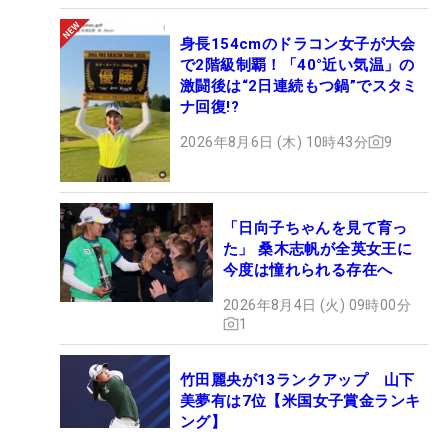
身長154cmのドラコン女子が大会
で2階級制覇！「40°近い気温」の
激闘後は“2日連続もつ鍋”でスタミ
ナ回復!?
2026年8月6日 (木) 10時43分
9
「日向子ちゃんを見て育っ
た」 桑木志帆が全英女王に
今度は憧れられる存在へ
2026年8月4日 (火) 09時00分
1
竹田麗央が13ランクアップ 山下
美夢有は7位【米国女子賞金ランキ
ング】