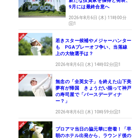
新たな投資家を獲得と発表、
9月には最終合意へ
2026年8月6日 (木) 11時00分
1
若きスター候補やメジャーハンター
も PGAプレーオフ争い、当落線
上の大物選手は？
2026年8月6日 (木) 14時02分
1
無念の「全英女子」を終えた山下美
夢有が帰国 きょうだい揃って神戸
の寿司屋で「バースデーディナ
ー？」
2026年8月6日 (木) 10時59分
1
プロアマ当日の脇元華に密着！「早
朝のホテル出発から、ラウンド後の