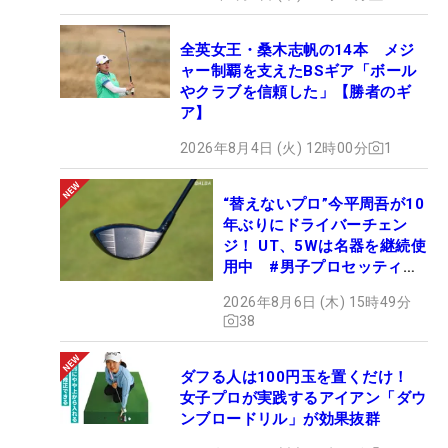
全英女王・桑木志帆の14本 メジ
ャー制覇を支えたBSギア「ボール
やクラブを信頼した」【勝者のギ
ア】
2026年8月4日 (火) 12時00分
1
“替えないプロ”今平周吾が10
年ぶりにドライバーチェン
ジ！ UT、5Wは名器を継続使
用中 #男子プロセッティン
グ
2026年8月6日 (木) 15時49分
38
ダフる人は100円玉を置くだけ！
女子プロが実践するアイアン「ダウ
ンブロードリル」が効果抜群