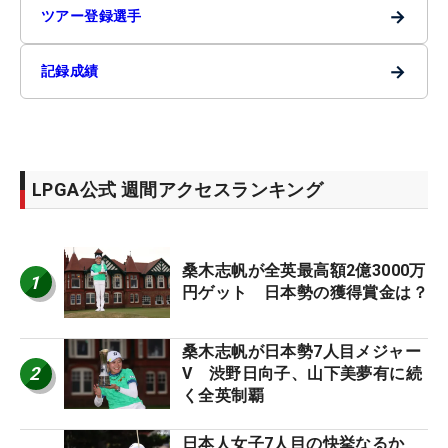
→
ツアー登録選手
→
記録成績
LPGA公式 週間アクセスランキング
桑木志帆が全英最高額2億3000万
1
円ゲット 日本勢の獲得賞金は？
桑木志帆が日本勢7人目メジャー
2
V 渋野日向子、山下美夢有に続
く全英制覇
日本人女子7人目の快挙なるか