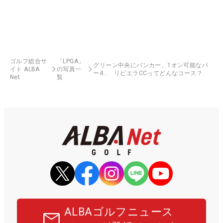
ゴルフ総合サ
「LPGA」
グリーン中央にバンカー、1オン可能なパ
イト ALBA
の写真一
ー4… リビエラCCってどんなコース？
Net
覧
ALBAゴルフニュース