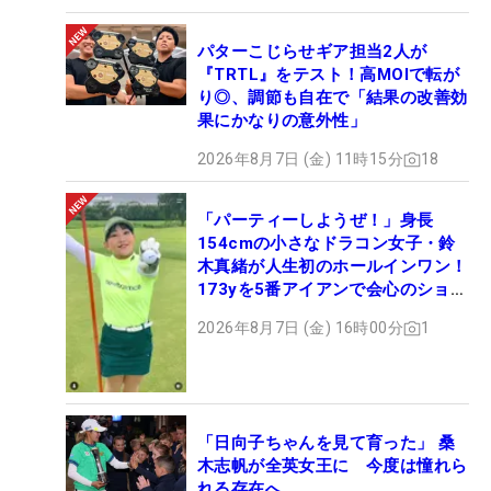
パターこじらせギア担当2人が
『TRTL』をテスト！高MOIで転が
り◎、調節も自在で「結果の改善効
果にかなりの意外性」
2026年8月7日 (金) 11時15分
18
「パーティーしようぜ！」身長
154cmの小さなドラコン女子・鈴
木真緒が人生初のホールインワン！
173yを5番アイアンで会心のショッ
ト
2026年8月7日 (金) 16時00分
1
「日向子ちゃんを見て育った」 桑
木志帆が全英女王に 今度は憧れら
れる存在へ