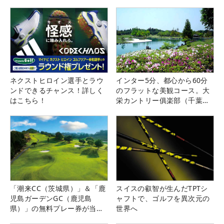
ネクストヒロイン選手とラウ
インター5分、都心から60分
ンドできるチャンス！詳しく
のフラットな美観コース。大
はこちら！
栄カントリー俱楽部（千葉
県）
「潮来CC（茨城県）」＆「鹿
スイスの叡智が生んだTPTシ
児島ガーデンGC（鹿児島
ャフトで、ゴルフを異次元の
県）」の無料プレー券が当た
世界へ
る！！