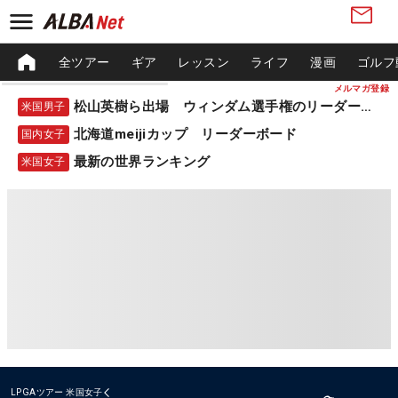
全ツアー
ギア
レッスン
ライフ
漫画
ゴルフ
メルマガ登録
松山英樹ら出場 ウィンダム選手権のリーダーボード
米国男子
北海道meijiカップ リーダーボード
国内女子
最新の世界ランキング
米国女子
LPGAツアー
米国女子