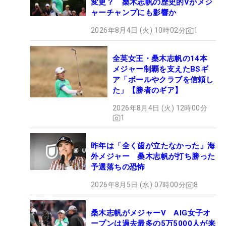
変更？ 桑木志帆の歴史的Vがメジ
ャーチャンプにも影響か
2026年8月4日 (火) 10時02分
1
全英女王・桑木志帆の14本
メジャー制覇を支えたBSギ
ア「ボールやクラブを信頼し
た」【勝者のギア】
2026年8月4日 (火) 12時00分
1
昨年は「全く歯が立たなかった」海
外メジャー 桑木志帆が打ち勝った
予選落ちの恐怖
2026年8月5日 (水) 07時00分
8
桑木志帆がメジャーV AIG女子オ
ープンは過去最多の5万5000人が来