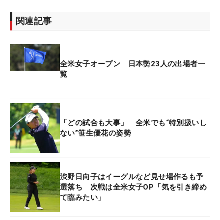
関連記事
全米女子オープン 日本勢23人の出場者一
覧
「どの試合も大事」 全米でも“特別扱いし
ない”笹生優花の姿勢
渋野日向子はイーグルなど見せ場作るも予
選落ち 次戦は全米女子OP「気を引き締め
て臨みたい」