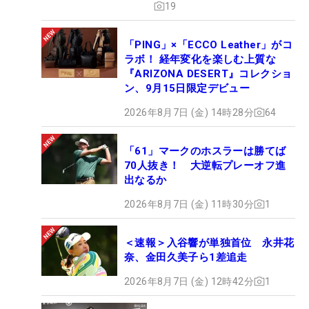
19
「PING」×「ECCO Leather」がコ
ラボ！ 経年変化を楽しむ上質な
『ARIZONA DESERT』コレクショ
ン、9月15日限定デビュー
2026年8月7日 (金) 14時28分
64
「61」マークのホスラーは勝てば
70人抜き！ 大逆転プレーオフ進
出なるか
2026年8月7日 (金) 11時30分
1
＜速報＞入谷響が単独首位 永井花
奈、金田久美子ら1差追走
2026年8月7日 (金) 12時42分
1