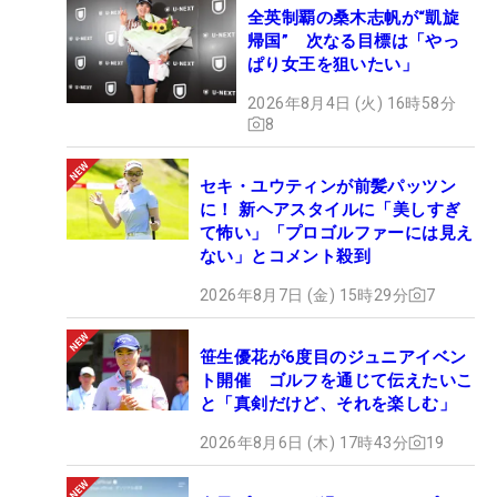
全英制覇の桑木志帆が“凱旋
帰国” 次なる目標は「やっ
ぱり女王を狙いたい」
2026年8月4日 (火) 16時58分
8
セキ・ユウティンが前髪パッツン
に！ 新ヘアスタイルに「美しすぎ
て怖い」「プロゴルファーには見え
ない」とコメント殺到
2026年8月7日 (金) 15時29分
7
笹生優花が6度目のジュニアイベン
ト開催 ゴルフを通じて伝えたいこ
と「真剣だけど、それを楽しむ」
2026年8月6日 (木) 17時43分
19