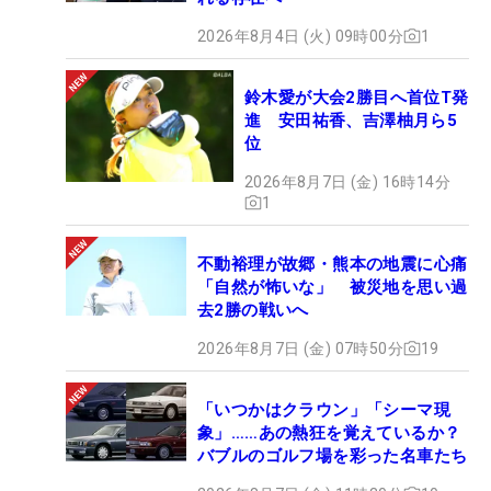
2026年8月4日 (火) 09時00分
1
鈴木愛が大会2勝目へ首位T発
進 安田祐香、吉澤柚月ら5
位
2026年8月7日 (金) 16時14分
1
不動裕理が故郷・熊本の地震に心痛
「自然が怖いな」 被災地を思い過
去2勝の戦いへ
2026年8月7日 (金) 07時50分
19
「いつかはクラウン」「シーマ現
象」……あの熱狂を覚えているか？
バブルのゴルフ場を彩った名車たち