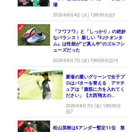
場
2026年8月4日 (火) 12時30分
1
「フワフワ」と「しっかり」の絶妙
なバランス！ 新しい『FJクオンタ
ム』は性能が“ど真ん中”のゴルフシ
ューズだった
2026年8月7日 (金) 10時00分
14
夏場の重いグリーンで女子プ
ロはパターを替える アマチ
ュアは「腹筋に力を入れてく
ださい」【大西翔太の
HOTSHOT】
2026年8月7日 (金) 12時00分
7
松山英樹は5アンダー暫定11位 第