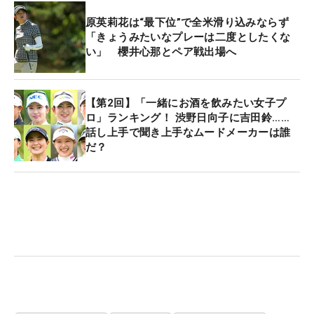
原英莉花は“最下位”で全米滑り込みならず
「きょうみたいなプレーは二度としたくな
い」 櫻井心那とペア戦出場へ
【第2回】「一緒にお酒を飲みたい女子プ
ロ」ランキング！ 渋野日向子に吉田鈴……
話し上手で聞き上手なムードメーカーは誰
だ？