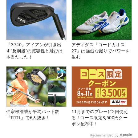
『G740』アイアンが引き出
アディダス『コードカオス
す“反則級”の寛容性と飛びは
27』は強烈な蹴りでパワーを
本当だった！
生む
仲宗根澄香が平均パット数
11月までのプレーに2回使え
『TRTL』で6人抜き！
る！コース限定3,500円クー
ポン配布中！
Recommended by