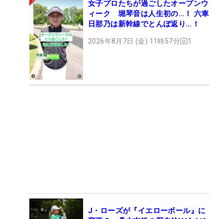
女子プロたちが過ごしたオープンウ
ィーク 堀琴音は人生初の…！ 六車
日那乃は新幹線でとんぼ返り…！
2026年8月7日 (金) 11時57分
1
J・ローズが『イエローボール』に