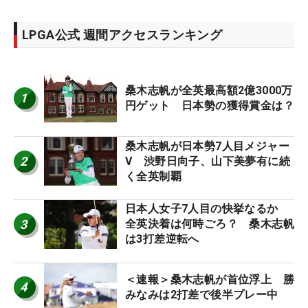
LPGA公式 週間アクセスランキング
桑木志帆が全英最高額2億3000万
1
円ゲット 日本勢の獲得賞金は？
桑木志帆が日本勢7人目メジャー
2
V 渋野日向子、山下美夢有に続
く全英制覇
日本人女子7人目の快挙なるか
3
全英決着は何時ごろ？ 桑木志帆
は3打差逆転へ
＜速報＞桑木志帆が首位浮上 勝
4
みなみは2打差で後半プレー中