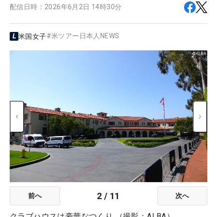
配信日時：
2026年6月2日 14時30分
#
米ツアー日本人NEWS
米国女子
2
/
11
前へ
次へ
クラブハウスは豪華なつくり （撮影：ALBA）