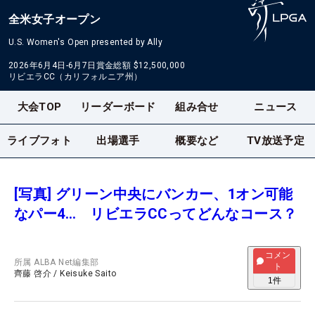
全米女子オープン
U.S. Women's Open presented by Ally
2026年6月4日-6月7日
賞金総額
$12,500,000
リビエラCC（カリフォルニア州）
大会TOP
リーダーボード
組み合せ
ニュース
ライブフォト
出場選手
概要など
TV放送予定
[写真] グリーン中央にバンカー、1オン可能
なパー4… リビエラCCってどんなコース？
コメン
所属
ALBA Net編集部
ト
齊藤 啓介
/
Keisuke Saito
1
件