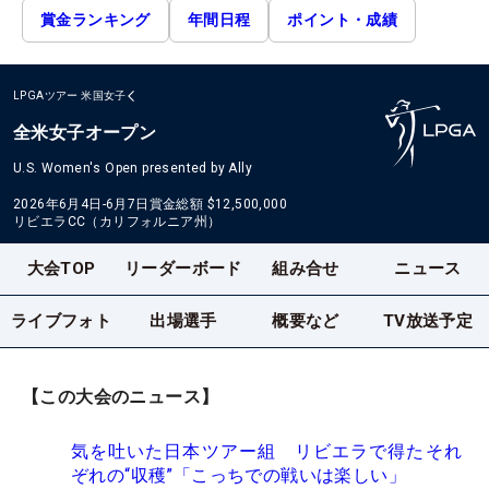
賞金ランキング
年間日程
ポイント・成績
LPGAツアー
米国女子
全米女子オープン
U.S. Women's Open presented by Ally
2026年6月4日-6月7日
賞金総額
$12,500,000
リビエラCC（カリフォルニア州）
大会TOP
リーダーボード
組み合せ
ニュース
ライブフォト
出場選手
概要など
TV放送予定
【この大会のニュース】
気を吐いた日本ツアー組 リビエラで得たそれ
ぞれの“収穫”「こっちでの戦いは楽しい」