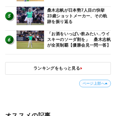
桑木志帆が日本勢7人目の快挙
5
23歳ショットメーカー、その軌
跡を振り返る
「お酒をいっぱい飲みたい…ウイ
6
スキーのソーダ割を」 桑木志帆
が全英制覇【優勝会見一問一答】
ランキングをもっと見る
ページ上部へ
オススメの記事