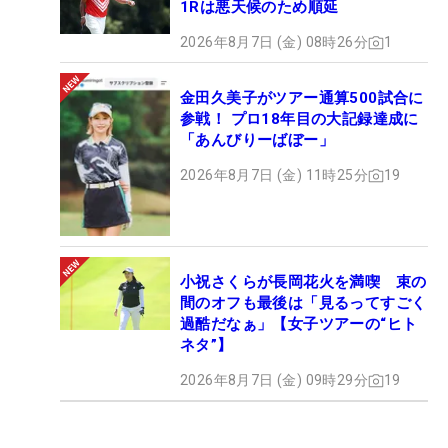
1Rは悪天候のため順延
2026年8月7日 (金) 08時26分
1
金田久美子がツアー通算500試合に
参戦！ プロ18年目の大記録達成に
「あんびりーばぼー」
2026年8月7日 (金) 11時25分
19
小祝さくらが長岡花火を満喫 束の
間のオフも最後は「見るってすごく
過酷だなぁ」【女子ツアーの“ヒト
ネタ”】
2026年8月7日 (金) 09時29分
19