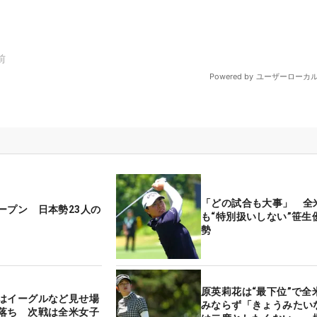
「どの試合も大事」 全
ープン 日本勢23人の
も“特別扱いしない”笹生
勢
原英莉花は“最下位”で全
はイーグルなど見せ場
みならず「きょうみたい
落ち 次戦は全米女子