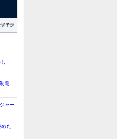
放送予定
楽し
初制覇
メジャー
褒めた