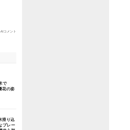
米で
優花の姿
米滑り込
なプレー