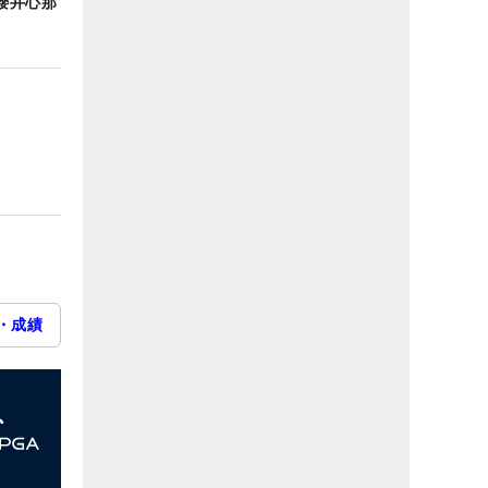
櫻井心那
・成績