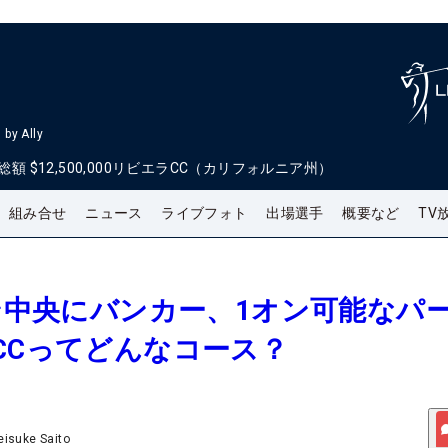
by Ally
総額
$12,500,000
リビエラCC（カリフォルニア州）
組み合せ
ニュース
ライブフォト
出場選手
概要など
TV
ーン中央にバンカー、1オン可能なパ
CCってどんなコース？
eisuke Saito