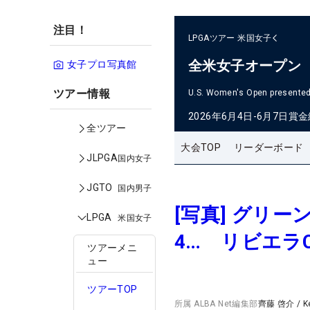
注目！
LPGAツアー
米国女子
全米女子オープン
女子プロ写真館
ツアー情報
U.S. Women's Open presented 
2026年6月4日-6月7日
賞金
全ツアー
大会TOP
リーダーボード
JLPGA
国内女子
JGTO
国内男子
[写真] グリ
LPGA
米国女子
4… リビエラ
ツアーメニ
ュー
ツアーTOP
所属
ALBA Net編集部
齊藤 啓介
/
K