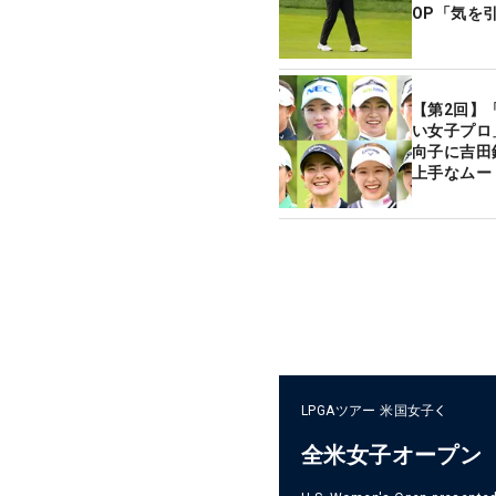
OP「気を
【第2回】
い女子プロ
向子に吉田
上手なムー
LPGAツアー
米国女子
全米女子オープン