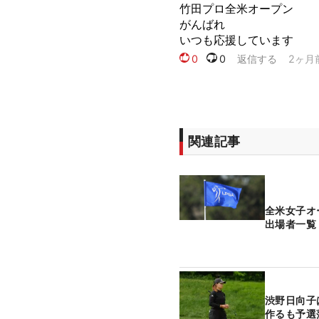
関連記事
全米女子オ
出場者一覧
渋野日向子
作るも予選