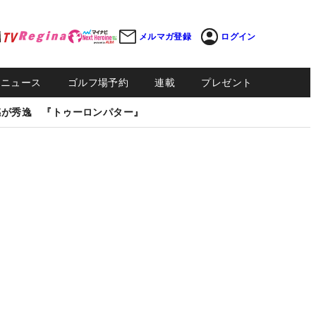
メルマガ登録
ログイン
Sニュース
ゴルフ場予約
連載
プレゼント
感が秀逸 『トゥーロンパター』