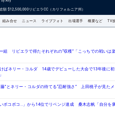
by Ally
総額
$12,500,000
リビエラCC（カリフォルニア州）
組み合せ
ニュース
ライブフォト
出場選手
概要など
TV
ー組 リビエラで得たそれぞれの“収穫”「こっちでの戦いは
つけばネリー・コルダ 14歳でデビューした大会で13年後に
分」
葛藤”とネリー・コルダの待てる“忍耐強さ” 上田桃子が見た
いボコボコ…」から14位でリベンジ達成 桑木志帆「自分を