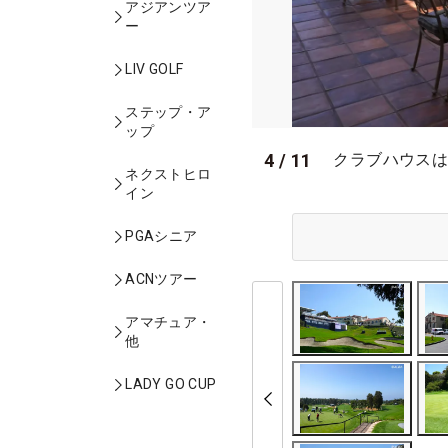
アジアンツア
ー
LIV GOLF
ステップ・ア
ップ
4
/
11
クラブハウスは
ネクストヒロ
イン
PGAシニア
ACNツアー
アマチュア・
他
LADY GO CUP