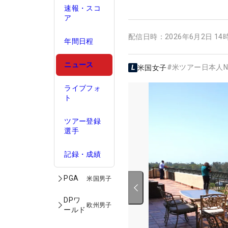
速報・スコ
ア
配信日時：
2026年6月2日 14
年間日程
ニュース
#
米ツアー日本人N
米国女子
ライブフォ
ト
ツアー登録
選手
記録・成績
PGA
米国男子
DPワ
欧州男子
ールド