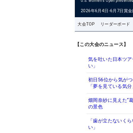
U.S. Women's Open presented 
2026年6月4日-6月7日
賞金
大会TOP
リーダーボード
【この大会のニュース】
気を吐いた日本ツア
い」
初日56位から気が
「夢を見ている気
畑岡奈紗に見えた“
の景色
「歯が立たないくら
い」