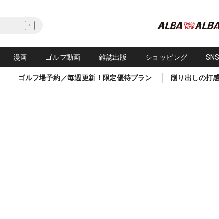
漫画
ゴルフ動画
雑誌出版
ショッピング
SN
ゴルフ場予約／毎週更新！限定優待プラン
削り出しの打