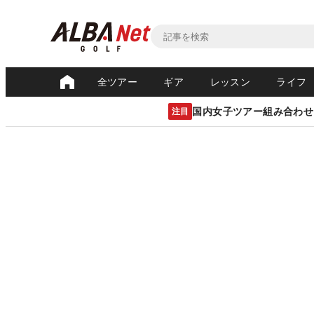
全ツアー
ギア
レッスン
ライフ
国内女子ツアー組み合わせ
注目