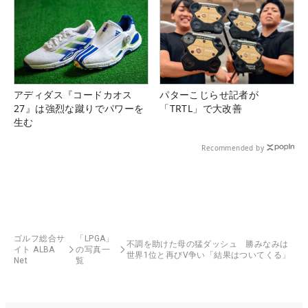
アディダス『コードカオス
パターこじらせ記者が
27』は強烈な蹴りでパワーを
「TRTL」で大改善
生む
Recommended by
ゴルフ総合サ
「LPGA」
不調を助けた母の猛ダッシュ 勝みなみは
イト ALBA
の写真一
世界1位と再びV争い「結果はついてくる」
Net
覧