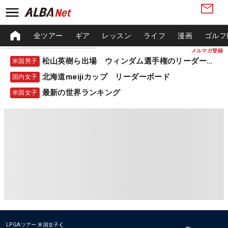
全ツアー
ギア
レッスン
ライフ
漫画
ゴルフ
メルマガ登録
松山英樹ら出場 ウィンダム選手権のリーダーボード
米国男子
北海道meijiカップ リーダーボード
国内女子
最新の世界ランキング
米国女子
LPGAツアー
米国女子