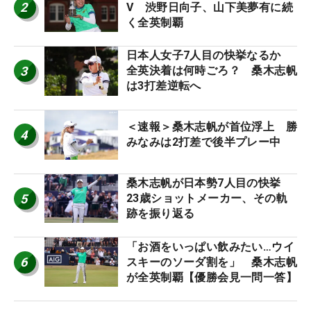
2
V 渋野日向子、山下美夢有に続
く全英制覇
日本人女子7人目の快挙なるか
3
全英決着は何時ごろ？ 桑木志帆
は3打差逆転へ
＜速報＞桑木志帆が首位浮上 勝
4
みなみは2打差で後半プレー中
桑木志帆が日本勢7人目の快挙
5
23歳ショットメーカー、その軌
跡を振り返る
「お酒をいっぱい飲みたい…ウイ
6
スキーのソーダ割を」 桑木志帆
が全英制覇【優勝会見一問一答】