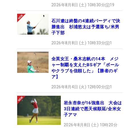
2026年8月8日 (土) 10時30分
19
石川遼は終盤の4連続バーディで決
勝進出 杉浦悠太は予選落ち/米男
子下部
2026年8月8日 (土) 10時33分
1
全英女王・桑木志帆の14本 メジ
ャー制覇を支えたBSギア「ボール
やクラブを信頼した」【勝者のギ
ア】
2026年8月4日 (火) 12時00分
1
岩永杏奈が16強進出 大会は
3日連続で悪天候順延/全米女
子アマ
2026年8月8日 (土) 10時20分