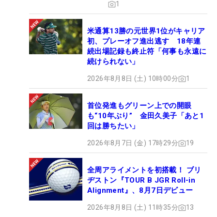
1
米通算13勝の元世界1位がキャリア
初、プレーオフ進出逃す 18年連
続出場記録も終止符「何事も永遠に
続けられない」
2026年8月8日 (土) 10時00分
1
首位発進もグリーン上での開眼
も“10年ぶり” 金田久美子「あと1
回は勝ちたい」
2026年8月7日 (金) 17時29分
19
全周アライメントを初搭載！ ブリ
ヂストン『TOUR B JGR Roll-in
Alignment』、8月7日デビュー
2026年8月8日 (土) 11時35分
13