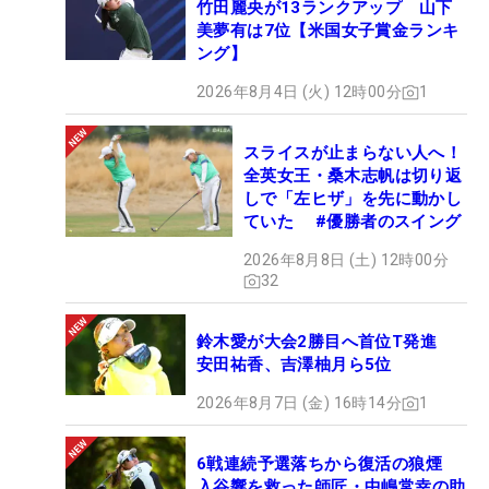
竹田麗央が13ランクアップ 山下
美夢有は7位【米国女子賞金ランキ
ング】
2026年8月4日 (火) 12時00分
1
スライスが止まらない人へ！
全英女王・桑木志帆は切り返
しで「左ヒザ」を先に動かし
ていた #優勝者のスイング
2026年8月8日 (土) 12時00分
32
鈴木愛が大会2勝目へ首位T発進
安田祐香、吉澤柚月ら5位
2026年8月7日 (金) 16時14分
1
6戦連続予選落ちから復活の狼煙
入谷響を救った師匠・中嶋常幸の助