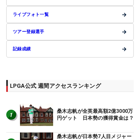
→
ライブフォト一覧
→
ツアー登録選手
→
記録成績
LPGA公式 週間アクセスランキング
桑木志帆が全英最高額2億3000万
1
円ゲット 日本勢の獲得賞金は？
桑木志帆が日本勢7人目メジャー