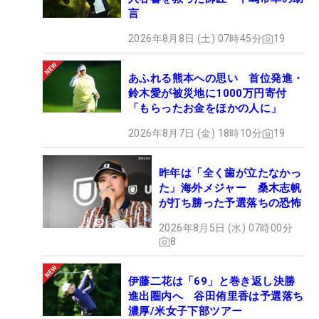
言
2026年8月8日 (土) 07時45分
19
あふれる熊本への思い 首位発進・
鈴木愛が被災地に1000万円寄付
「もらったお金をほかの人に」
2026年8月7日 (金) 18時10分
19
昨年は「全く歯が立たなかっ
た」海外メジャー 桑木志帆
が打ち勝った予選落ちの恐怖
2026年8月5日 (水) 07時00分
8
伊藤二花は「69」と巻き返し決勝
進出圏内へ 谷田侑里香は予選落ち
濃厚/米女子下部ツアー