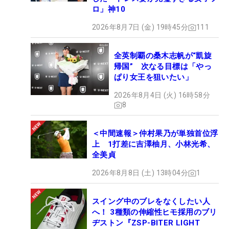
ロ」神10
2026年8月7日 (金) 19時45分
111
全英制覇の桑木志帆が“凱旋
帰国” 次なる目標は「やっ
ぱり女王を狙いたい」
2026年8月4日 (火) 16時58分
8
＜中間速報＞仲村果乃が単独首位浮
上 1打差に吉澤柚月、小林光希、
全美貞
2026年8月8日 (土) 13時04分
1
スイング中のブレをなくしたい人
へ！ 3種類の伸縮性ヒモ採用のブリ
ヂストン『ZSP-BITER LIGHT