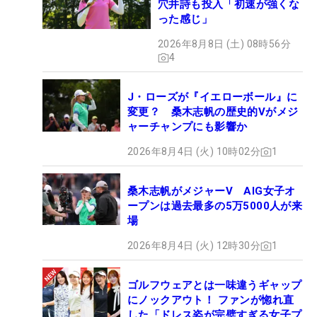
穴井詩も投入「初速が強くな
った感じ」
2026年8月8日 (土) 08時56分
4
J・ローズが『イエローボール』に
変更？ 桑木志帆の歴史的Vがメジ
ャーチャンプにも影響か
2026年8月4日 (火) 10時02分
1
桑木志帆がメジャーV AIG女子オ
ープンは過去最多の5万5000人が来
場
2026年8月4日 (火) 12時30分
1
ゴルフウェアとは一味違うギャップ
にノックアウト！ ファンが惚れ直
した「ドレス姿が完璧すぎる女子プ