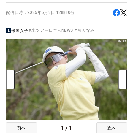
配信日時：
2026年5月3日 12時10分
#
米ツアー日本人NEWS
#
勝みなみ
米国女子
1
/
1
前へ
次へ