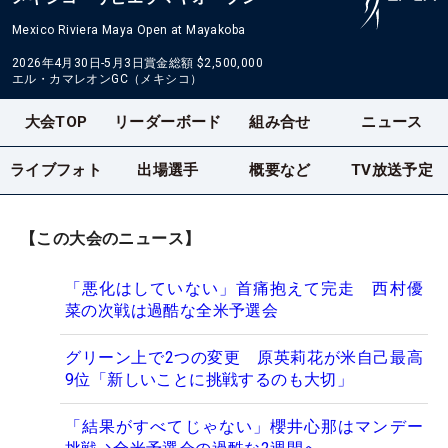
Mexico Riviera Maya Open at Mayakoba
2026年4月30日-5月3日
賞金総額
$2,500,000
エル・カマレオンGC（メキシコ）
大会TOP
リーダーボード
組み合せ
ニュース
ライブフォト
出場選手
概要など
TV放送予定
【この大会のニュース】
「悪化はしていない」首痛抱えて完走 西村優
菜の次戦は過酷な全米予選会
グリーン上で2つの変更 原英莉花が米自己最高
9位「新しいことに挑戦するのも大切」
「結果がすべてじゃない」櫻井心那はマンデー