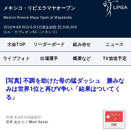
メキシコ・リビエラマヤオープン
Mexico Riviera Maya Open at Mayakoba
2026年4月30日-5月3日
賞金総額
$2,500,000
エル・カマレオンGC（メキシコ）
大会TOP
リーダーボード
組み合せ
ニュース
ライブフォト
出場選手
概要など
TV放送予定
[写真] 不調を助けた母の猛ダッシュ 勝みな
みは世界1位と再びV争い「結果はついてく
る」
コメン
所属
ALBA Net編集部
ト
笠井 あかり
/
Akari Kasai
0
件