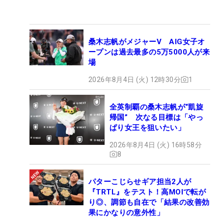
桑木志帆がメジャーV AIG女子オ
ープンは過去最多の5万5000人が来
場
2026年8月4日 (火) 12時30分
1
全英制覇の桑木志帆が“凱旋
帰国” 次なる目標は「やっ
ぱり女王を狙いたい」
2026年8月4日 (火) 16時58分
8
パターこじらせギア担当2人が
『TRTL』をテスト！高MOIで転が
り◎、調節も自在で「結果の改善効
果にかなりの意外性」