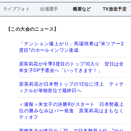
ライブフォト
出場選手
概要など
TV放送予定
【この大会のニュース】
「テンション爆上がり」馬場咲希は“米ツアー2
度目”のホールインワン達成
原英莉花が今季3度目のトップ10入り 翌日は全
米女子OP予選会へ「いってきます！」
原英莉花が日本勢トップの12位に浮上 ティテ
ィクルが単独首位で最終日へ
＜速報＞米女子の決勝Rがスタート 日本勢最上
位の勝みなみはパー発進 原英莉花はまもなく
ティオフ
西郷真央が連日の「72」で日本勢最上位 “やり