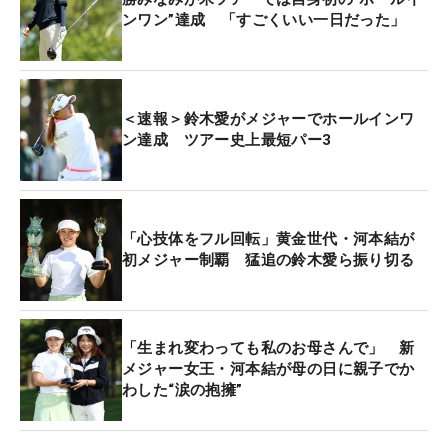
ンワン”達成 「すごくいい一日だった」
＜速報＞鈴木愛がメジャーでホールインワ
ン達成 ツアー史上最短パー3
「心技体をフル回転」黄金世代・河本結が
初メジャー制覇 猛追の鈴木愛ら振り切る
「生まれ変わっても私のお母さんで」 新
メジャー女王・河本結が母の日に親子でか
わした“涙の抱擁”