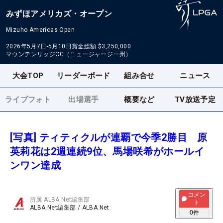
みずほアメリカズ・オープン
Mizuho Americas Open
2026年5月7日-5月10日
賞金総額
$3,250,000
マウンテンリッジCC（ニュージャージー州）
大会TOP
リーダーボード
組み合せ
ニュース
ライブフォト
出場選手
概要など
TV放送予定
[写真] ティティクルが連覇で今季2勝目 原
英莉花は2週連続9位、馬場咲希がホールイ
ンワン達成
コメン
所属
ALBA Net編集部
ト
ALBA Net編集部
/
ALBA Net
0
件