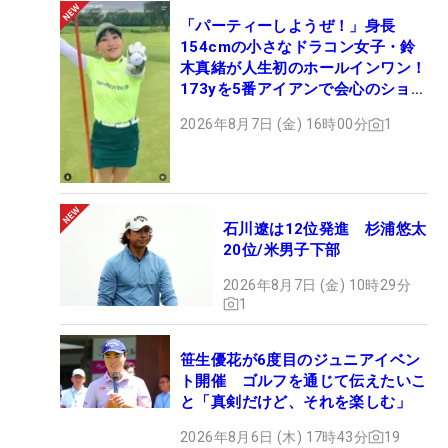
「パーティーしようぜ！」身長
154cmの小さなドラコン女子・鈴
木真緒が人生初のホールインワン！
173yを5番アイアンで会心のショッ
ト
2026年8月7日 (金) 16時00分
1
石川遼は12位発進 杉浦悠太
20位/米男子下部
2026年8月7日 (金) 10時29分
1
笹生優花が6度目のジュニアイベン
ト開催 ゴルフを通じて伝えたいこ
と「真剣だけど、それを楽しむ」
2026年8月6日 (木) 17時43分
19