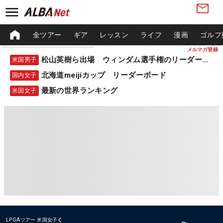
全ツアー
ギア
レッスン
ライフ
漫画
ゴルフ
メルマガ登録
松山英樹ら出場 ウィンダム選手権のリーダーボード
米国男子
北海道meijiカップ リーダーボード
国内女子
最新の世界ランキング
米国女子
LPGAツアー
米国女子