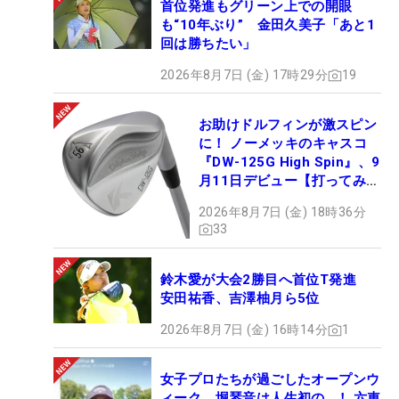
首位発進もグリーン上での開眼
も“10年ぶり” 金田久美子「あと1
回は勝ちたい」
2026年8月7日 (金) 17時29分
19
お助けドルフィンが激スピン
に！ ノーメッキのキャスコ
『DW-125G High Spin』、9
月11日デビュー【打ってみ
た】
2026年8月7日 (金) 18時36分
33
鈴木愛が大会2勝目へ首位T発進
安田祐香、吉澤柚月ら5位
2026年8月7日 (金) 16時14分
1
女子プロたちが過ごしたオープンウ
ィーク 堀琴音は人生初の…！ 六車