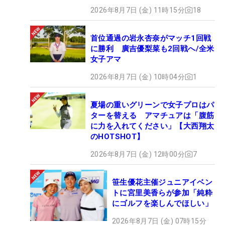
2026年8月7日 (金) 11時15分
18
首位通過の岩永杏奈がマッチ1回戦
に勝利 廣吉優梨菜も2回戦へ/全米
女子アマ
2026年8月7日 (金) 10時04分
1
夏場の重いグリーンで女子プロはパ
ターを替える アマチュアは「腹筋
に力を入れてください」【大西翔太
のHOTSHOT】
2026年8月7日 (金) 12時00分
7
笹生優花主催ジュニアイベン
トに宮里美香らが参加「純粋
にゴルフを楽しんでほしい」
2026年8月7日 (金) 07時15分