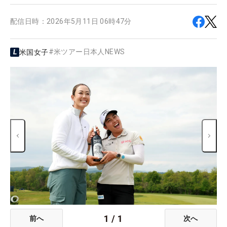
配信日時：
2026年5月11日 06時47分
#
米ツアー日本人NEWS
米国女子
1
/
1
前へ
次へ