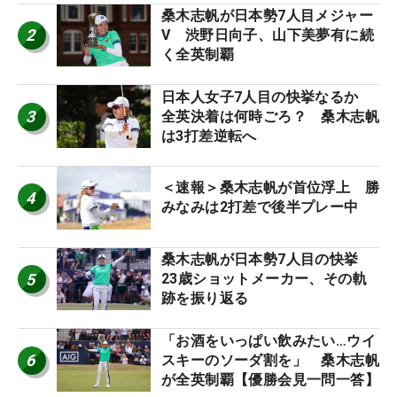
桑木志帆が日本勢7人目メジャー
2
V 渋野日向子、山下美夢有に続
く全英制覇
日本人女子7人目の快挙なるか
3
全英決着は何時ごろ？ 桑木志帆
は3打差逆転へ
＜速報＞桑木志帆が首位浮上 勝
4
みなみは2打差で後半プレー中
桑木志帆が日本勢7人目の快挙
5
23歳ショットメーカー、その軌
跡を振り返る
「お酒をいっぱい飲みたい…ウイ
6
スキーのソーダ割を」 桑木志帆
が全英制覇【優勝会見一問一答】