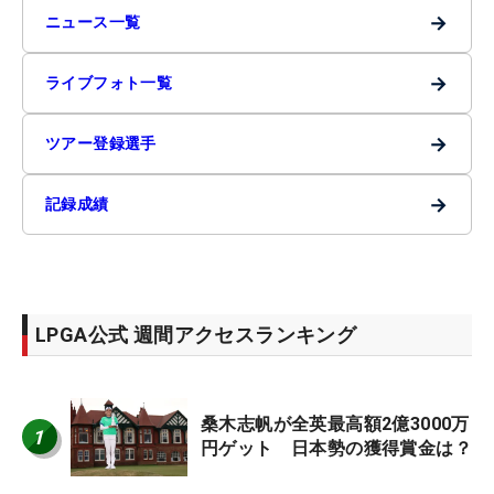
→
ニュース一覧
→
ライブフォト一覧
→
ツアー登録選手
→
記録成績
LPGA公式 週間アクセスランキング
桑木志帆が全英最高額2億3000万
1
円ゲット 日本勢の獲得賞金は？