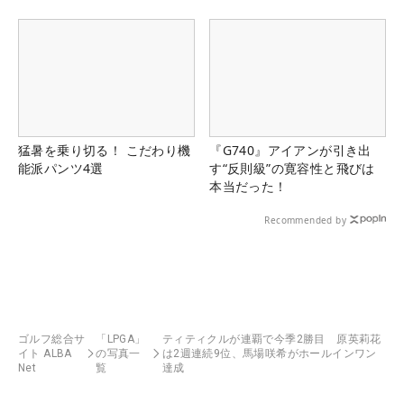
猛暑を乗り切る！ こだわり機
『G740』アイアンが引き出
能派パンツ4選
す“反則級”の寛容性と飛びは
本当だった！
Recommended by
ゴルフ総合サ
「LPGA」
ティティクルが連覇で今季2勝目 原英莉花
イト ALBA
の写真一
は2週連続9位、馬場咲希がホールインワン
Net
覧
達成