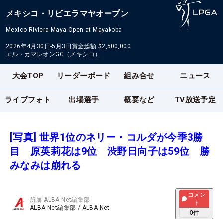
メキシコ・リビエラマヤオープン
Mexico Riviera Maya Open at Mayakoba
2026年4月30日-5月3日
賞金総額
$2,500,000
エル・カマレオンGC（メキシコ）
大会TOP
リーダーボード
組み合せ
ニュース
ライブフォト
出場選手
概要など
TV放送予定
[写真] 世界1位のネリー・コルダが今季3勝
目 原英莉花は9位 渋野日向子は59位 勝
みなみは崩れる
コメン
所属
ALBA Net編集部
ト
ALBA Net編集部
/
ALBA Net
0
件