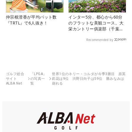
仲宗根澄香が平均パット数
インター5分、都心から60分
『TRTL』で6人抜き！
のフラットな美観コース。大
栄カントリー俱楽部（千葉
県）
Recommended by
ゴルフ総合
「LPGA」
世界1位のネリー・コルダが今季3勝目 原英
サイト
の写真一
莉花は9位 渋野日向子は59位 勝みなみは
ALBA Net
覧
崩れる