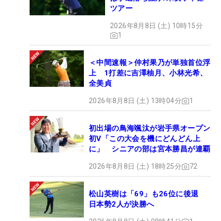
ツアー
2026年8月8日 (土) 10時15分
1
＜中間速報＞仲村果乃が単独首位浮
上 1打差に吉澤柚月、小林光希、
全美貞
2026年8月8日 (土) 13時04分
1
初出場の鳥海颯汰が岩手県オープン
初V「この大会を機にどんどん上
に」 シニアの部は宮本勝昌が連覇
2026年8月8日 (土) 18時25分
72
松山英樹は「69」も26位に後退
日本勢2人が決勝へ