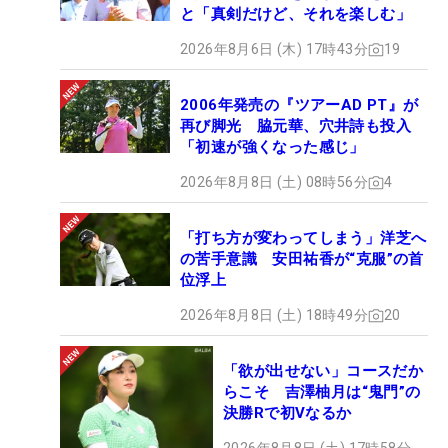
と「真剣だけど、それを楽しむ」
2026年8月6日 (木) 17時43分
19
2006年発売の『ツアーAD PT』が
再び脚光 脇元華、穴井詩も投入
「初速が強くなった感じ」
2026年8月8日 (土) 08時56分
4
「打ち方が変わってしまう」洋芝へ
の苦手意識 安田祐香が“克服”の首
位浮上
2026年8月8日 (土) 18時49分
20
「欲が出せない」コースだか
らこそ 吉澤柚月は“鬼門”の
決勝Rで初Vなるか