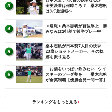
日本人女子7人目の快挙なるか
3
全英決着は何時ごろ？ 桑木志帆
は3打差逆転へ
＜速報＞桑木志帆が首位浮上 勝
4
みなみは2打差で後半プレー中
桑木志帆が日本勢7人目の快挙
5
23歳ショットメーカー、その軌
跡を振り返る
「お酒をいっぱい飲みたい…ウイ
6
スキーのソーダ割を」 桑木志帆
が全英制覇【優勝会見一問一答】
ランキングをもっと見る