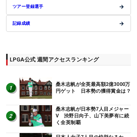
→
ツアー登録選手
→
記録成績
LPGA公式 週間アクセスランキング
桑木志帆が全英最高額2億3000万
1
円ゲット 日本勢の獲得賞金は？
桑木志帆が日本勢7人目メジャー
2
V 渋野日向子、山下美夢有に続
く全英制覇