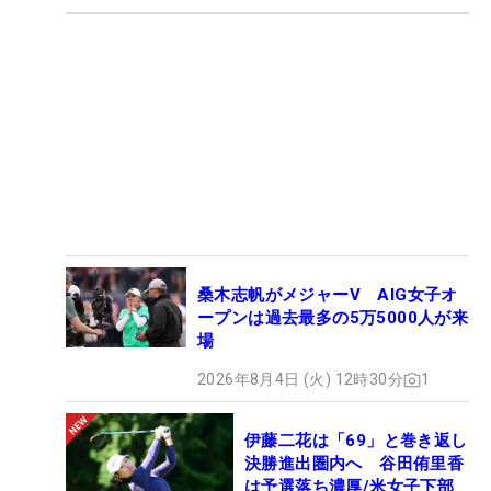
桑木志帆がメジャーV AIG女子オ
ープンは過去最多の5万5000人が来
場
2026年8月4日 (火) 12時30分
1
伊藤二花は「69」と巻き返し
決勝進出圏内へ 谷田侑里香
は予選落ち濃厚/米女子下部