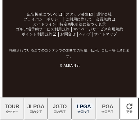
広告掲載について
スタッフ募集
運営会社
プライバシーポリシー
ご利用に際して
会員規約
ガイドライン
特定商取引法に基づく表示
ゴルフ場予約サービス利用規約
マイページサービス利用規約
ポイント利用規約
お問合せ
ヘルプ
サイトマップ
掲載されている全てのコンテンツの無断での転載、転用、コピー等は禁じま
す。
© ALBA Net
TOUR
JLPGA
JGTO
LPGA
PGA
閉じる
全ツアー
国内女子
国内男子
米国女子
米国男子
更新