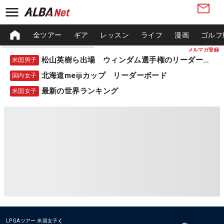
全ツアー
ギア
レッスン
ライフ
漫画
ゴルフ
メルマガ登録
松山英樹ら出場 ウィンダム選手権のリーダーボード
米国男子
北海道meijiカップ リーダーボード
国内女子
最新の世界ランキング
米国女子
LPGAツアー
米国女子