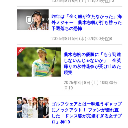
2026年8月8日 (土) 11時35分
13
昨年は「全く歯が立たなかった」海
外メジャー 桑木志帆が打ち勝った
予選落ちの恐怖
2026年8月5日 (水) 07時00分
8
桑木志帆の優勝に「もう到達
しないんじゃないか」 全英
帰りの永井花奈が受け止めた
現実
2026年8月8日 (土) 10時30分
19
ゴルフウェアとは一味違うギャップ
にノックアウト！ ファンが惚れ直
した「ドレス姿が完璧すぎる女子プ
ロ」神10