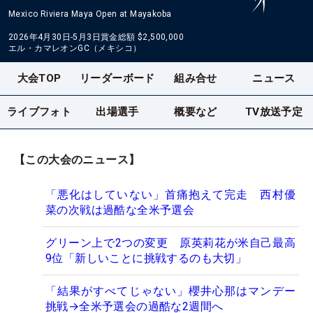
Mexico Riviera Maya Open at Mayakoba
2026年4月30日-5月3日
賞金総額
$2,500,000
エル・カマレオンGC（メキシコ）
大会TOP
リーダーボード
組み合せ
ニュース
ライブフォト
出場選手
概要など
TV放送予定
【この大会のニュース】
「悪化はしていない」首痛抱えて完走 西村優
菜の次戦は過酷な全米予選会
グリーン上で2つの変更 原英莉花が米自己最高
9位「新しいことに挑戦するのも大切」
「結果がすべてじゃない」櫻井心那はマンデー
挑戦→全米予選会の過酷な2週間へ