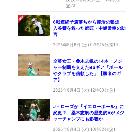
2026年8月8日 (土) 17時58分
20
6戦連続予選落ちから復活の狼煙
入谷響を救った師匠・中嶋常幸の助
言
2026年8月8日 (土) 07時45分
19
全英女王・桑木志帆の14本 メジ
ャー制覇を支えたBSギア「ボール
やクラブを信頼した」【勝者のギ
ア】
2026年8月4日 (火) 12時00分
1
J・ローズが『イエローボール』に
変更？ 桑木志帆の歴史的Vがメジ
ャーチャンプにも影響か
2026年8月4日 (火) 10時02分
1