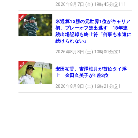
2026年8月7日 (金) 19時45分
111
米通算13勝の元世界1位がキャリア
初、プレーオフ進出逃す 18年連
続出場記録も終止符「何事も永遠に
続けられない」
2026年8月8日 (土) 10時00分
1
安田祐香、吉澤柚月が首位タイ浮
上 金田久美子が1差3位
2026年8月8日 (土) 16時21分
1