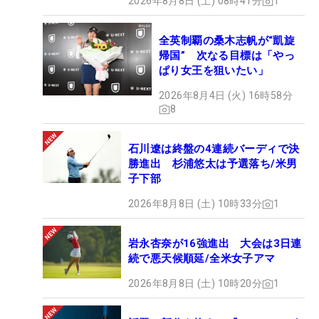
2026年8月8日 (土) 08時41分
1
全英制覇の桑木志帆が“凱旋
帰国” 次なる目標は「やっ
ぱり女王を狙いたい」
2026年8月4日 (火) 16時58分
8
石川遼は終盤の4連続バーディで決
勝進出 杉浦悠太は予選落ち/米男
子下部
2026年8月8日 (土) 10時33分
1
岩永杏奈が16強進出 大会は3日連
続で悪天候順延/全米女子アマ
2026年8月8日 (土) 10時20分
1