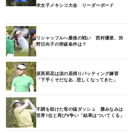
米女子メキシコ大会 リーダーボード
リシャッフルへ最後の戦い 西村優菜、渋
野日向子の突破条件は？
原英莉花は涙の居残りパッティング練習
「下手くそだなあ…悲しくなってきた」
不調を助けた母の猛ダッシュ 勝みなみは
世界1位と再びV争い「結果はついてくる」