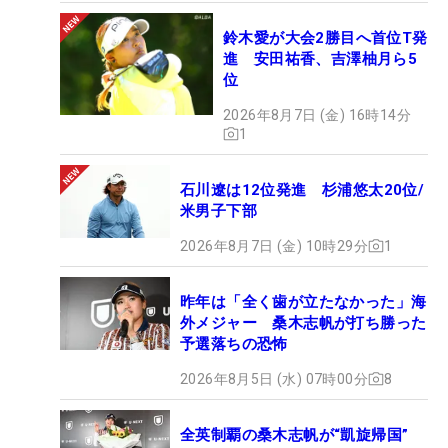
鈴木愛が大会2勝目へ首位T発
進 安田祐香、吉澤柚月ら5
位
2026年8月7日 (金) 16時14分
1
石川遼は12位発進 杉浦悠太20位/
米男子下部
2026年8月7日 (金) 10時29分
1
昨年は「全く歯が立たなかった」海
外メジャー 桑木志帆が打ち勝った
予選落ちの恐怖
2026年8月5日 (水) 07時00分
8
全英制覇の桑木志帆が“凱旋帰国”