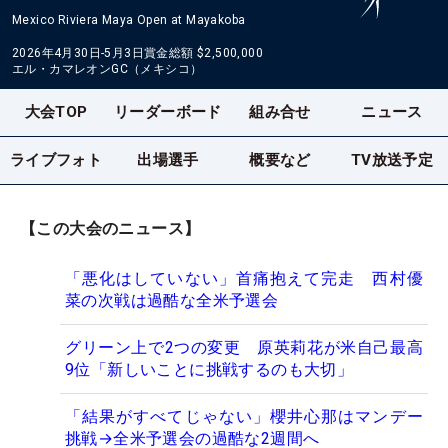
Mexico Riviera Maya Open at Mayakoba
2026年4月30日-5月3日
賞金総額
$2,500,000
エル・カマレオンGC（メキシコ）
大会TOP
リーダーボード
組み合せ
ニュース
ライブフォト
出場選手
概要など
TV放送予定
【この大会のニュース】
「悪化はしていない」首痛抱えて完走 西村優
菜の次戦は過酷な全米予選会
グリーン上で2つの変更 原英莉花が米自己最高
9位「新しいことに挑戦するのも大切」
「結果がすべてじゃない」櫻井心那はマンデー
挑戦→全米予選会の過酷な2週間へ