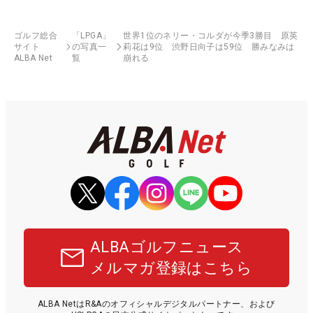
ゴルフ総合
「LPGA」
世界1位のネリー・コルダが今季3勝目 原英
サイト
の写真一
莉花は9位 渋野日向子は59位 勝みなみは
ALBA Net
覧
崩れる
ALBAゴルフニュース
メルマガ登録はこちら
ALBA NetはR&Aのオフィシャルデジタルパートナー、および