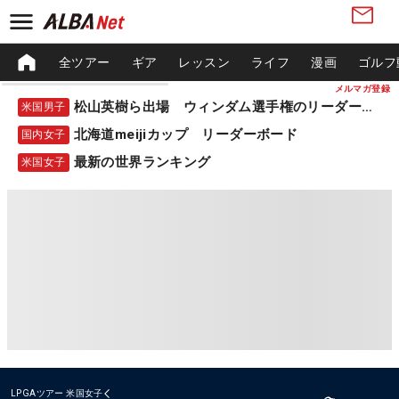
全ツアー
ギア
レッスン
ライフ
漫画
ゴルフ
メルマガ登録
松山英樹ら出場 ウィンダム選手権のリーダーボード
米国男子
北海道meijiカップ リーダーボード
国内女子
最新の世界ランキング
米国女子
LPGAツアー
米国女子