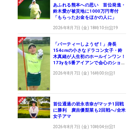
あふれる熊本への思い 首位発進・
鈴木愛が被災地に1000万円寄付
「もらったお金をほかの人に」
2026年8月7日 (金) 18時10分
19
「パーティーしようぜ！」身長
154cmの小さなドラコン女子・鈴
木真緒が人生初のホールインワン！
173yを5番アイアンで会心のショッ
ト
2026年8月7日 (金) 16時00分
1
首位通過の岩永杏奈がマッチ1回戦
に勝利 廣吉優梨菜も2回戦へ/全米
女子アマ
2026年8月7日 (金) 10時04分
1