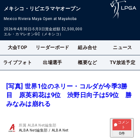
メキシコ・リビエラマヤオープン
Mexico Riviera Maya Open at Mayakoba
2026年4月30日-5月3日
賞金総額
$2,500,000
エル・カマレオンGC（メキシコ）
大会TOP
リーダーボード
組み合せ
ニュース
ライブフォト
出場選手
概要など
TV放送予定
[写真] 世界1位のネリー・コルダが今季3勝
目 原英莉花は9位 渋野日向子は59位 勝
みなみは崩れる
コメン
所属
ALBA Net編集部
ト
ALBA Net編集部
/
ALBA Net
0
件