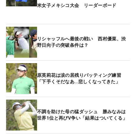
米女子メキシコ大会 リーダーボード
リシャッフルへ最後の戦い 西村優菜、渋
野日向子の突破条件は？
原英莉花は涙の居残りパッティング練習
「下手くそだなあ…悲しくなってきた」
不調を助けた母の猛ダッシュ 勝みなみは
世界1位と再びV争い「結果はついてくる」