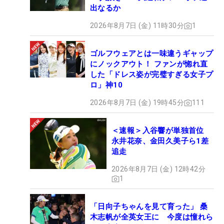
出なるか
2026年8月7日 (金) 11時30分
1
ゴルフウェアとは一味違うギャップ
にノックアウト！ ファンが惚れ直
した「ドレス姿が完璧すぎる女子プ
ロ」神10
2026年8月7日 (金) 19時45分
111
＜速報＞入谷響が単独首位
永井花奈、金田久美子ら1差
追走
2026年8月7日 (金) 12時42分
1
「日向子ちゃんを見て育った」 桑
木志帆が全英女王に 今度は憧れら