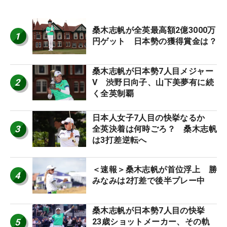
桑木志帆が全英最高額2億3000万
1
円ゲット 日本勢の獲得賞金は？
桑木志帆が日本勢7人目メジャー
2
V 渋野日向子、山下美夢有に続
く全英制覇
日本人女子7人目の快挙なるか
3
全英決着は何時ごろ？ 桑木志帆
は3打差逆転へ
＜速報＞桑木志帆が首位浮上 勝
4
みなみは2打差で後半プレー中
桑木志帆が日本勢7人目の快挙
5
23歳ショットメーカー、その軌