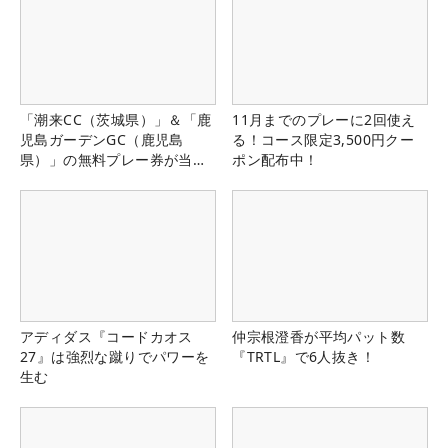
「潮来CC（茨城県）」＆「鹿
11月までのプレーに2回使え
児島ガーデンGC（鹿児島
る！コース限定3,500円クー
県）」の無料プレー券が当た
ポン配布中！
る！！
アディダス『コードカオス
仲宗根澄香が平均パット数
27』は強烈な蹴りでパワーを
『TRTL』で6人抜き！
生む