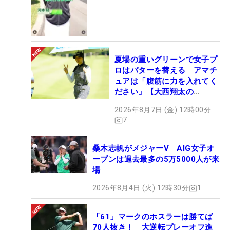
夏場の重いグリーンで女子プ
ロはパターを替える アマチ
ュアは「腹筋に力を入れてく
ださい」【大西翔太の
HOTSHOT】
2026年8月7日 (金) 12時00分
7
桑木志帆がメジャーV AIG女子オ
ープンは過去最多の5万5000人が来
場
2026年8月4日 (火) 12時30分
1
「61」マークのホスラーは勝てば
70人抜き！ 大逆転プレーオフ進