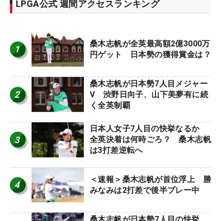
LPGA公式 週間アクセスランキング
桑木志帆が全英最高額2億3000万
1
円ゲット 日本勢の獲得賞金は？
桑木志帆が日本勢7人目メジャー
2
V 渋野日向子、山下美夢有に続
く全英制覇
日本人女子7人目の快挙なるか
3
全英決着は何時ごろ？ 桑木志帆
は3打差逆転へ
＜速報＞桑木志帆が首位浮上 勝
4
みなみは2打差で後半プレー中
桑木志帆が日本勢7人目の快挙