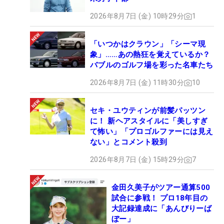
2026年8月7日 (金) 10時29分
1
「いつかはクラウン」「シーマ現
象」……あの熱狂を覚えているか？
バブルのゴルフ場を彩った名車たち
2026年8月7日 (金) 11時30分
10
セキ・ユウティンが前髪パッツン
に！ 新ヘアスタイルに「美しすぎ
て怖い」「プロゴルファーには見え
ない」とコメント殺到
2026年8月7日 (金) 15時29分
7
金田久美子がツアー通算500
試合に参戦！ プロ18年目の
大記録達成に「あんびりーば
ぼー」