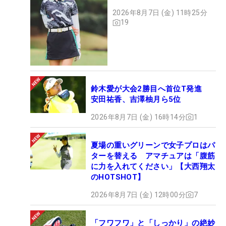
2026年8月7日 (金) 11時25分
19
鈴木愛が大会2勝目へ首位T発進
安田祐香、吉澤柚月ら5位
2026年8月7日 (金) 16時14分
1
夏場の重いグリーンで女子プロはパ
ターを替える アマチュアは「腹筋
に力を入れてください」【大西翔太
のHOTSHOT】
2026年8月7日 (金) 12時00分
7
「フワフワ」と「しっかり」の絶妙