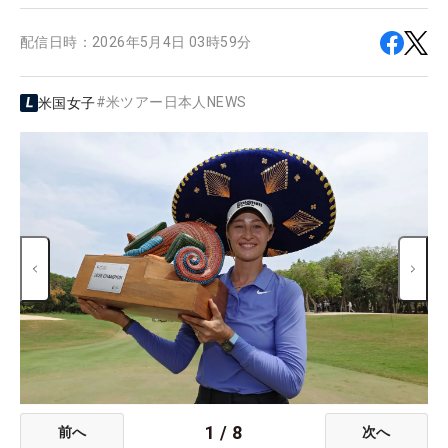
配信日時：
2026年5月4日 03時59分
#
米ツアー日本人NEWS
米国女子
1
/
8
前へ
次へ