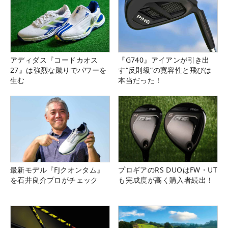
アディダス『コードカオス
『G740』アイアンが引き出
27』は強烈な蹴りでパワーを
す“反則級”の寛容性と飛びは
生む
本当だった！
最新モデル『FJクオンタム』
プロギアのRS DUOはFW・UT
を石井良介プロがチェック
も完成度が高く購入者続出！