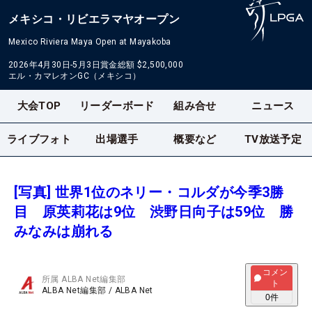
メキシコ・リビエラマヤオープン
Mexico Riviera Maya Open at Mayakoba
2026年4月30日-5月3日
賞金総額
$2,500,000
エル・カマレオンGC（メキシコ）
大会TOP
リーダーボード
組み合せ
ニュース
ライブフォト
出場選手
概要など
TV放送予定
[写真] 世界1位のネリー・コルダが今季3勝
目 原英莉花は9位 渋野日向子は59位 勝
みなみは崩れる
コメン
所属
ALBA Net編集部
ト
ALBA Net編集部
/
ALBA Net
0
件