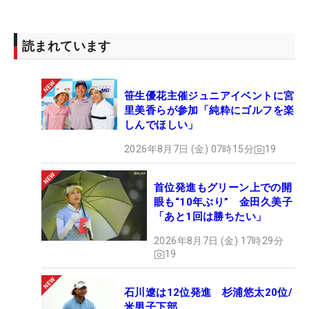
読まれています
笹生優花主催ジュニアイベントに宮
里美香らが参加「純粋にゴルフを楽
しんでほしい」
2026年8月7日 (金) 07時15分
19
首位発進もグリーン上での開
眼も“10年ぶり” 金田久美子
「あと1回は勝ちたい」
2026年8月7日 (金) 17時29分
19
石川遼は12位発進 杉浦悠太20位/
米男子下部