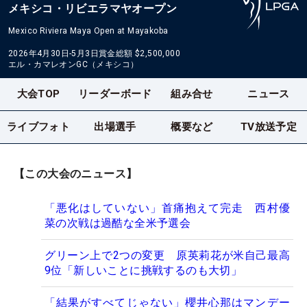
メキシコ・リビエラマヤオープン
Mexico Riviera Maya Open at Mayakoba
2026年4月30日-5月3日
賞金総額
$2,500,000
エル・カマレオンGC（メキシコ）
大会TOP
リーダーボード
組み合せ
ニュース
ライブフォト
出場選手
概要など
TV放送予定
【この大会のニュース】
「悪化はしていない」首痛抱えて完走 西村優
菜の次戦は過酷な全米予選会
グリーン上で2つの変更 原英莉花が米自己最高
9位「新しいことに挑戦するのも大切」
「結果がすべてじゃない」櫻井心那はマンデー