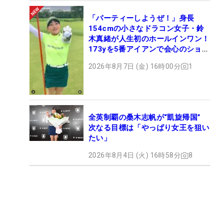
「パーティーしようぜ！」身長
154cmの小さなドラコン女子・鈴
木真緒が人生初のホールインワン！
173yを5番アイアンで会心のショッ
ト
2026年8月7日 (金) 16時00分
1
全英制覇の桑木志帆が“凱旋帰国”
次なる目標は「やっぱり女王を狙い
たい」
2026年8月4日 (火) 16時58分
8