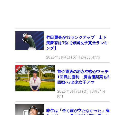
竹田麗央が13ランクアップ 山下
美夢有は7位【米国女子賞金ランキ
ング】
2026年8月4日 (火) 12時00分
1
首位通過の岩永杏奈がマッチ
1回戦に勝利 廣吉優梨菜も2
回戦へ/全米女子アマ
2026年8月7日 (金) 10時04分
1
昨年は「全く歯が立たなかった」海