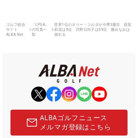
ゴルフ総合
「LPGA」
世界1位のネリー・コルダが今季3勝目 原英
サイト
の写真一
莉花は9位 渋野日向子は59位 勝みなみは
ALBA Net
覧
崩れる
ALBAゴルフニュース
メルマガ登録はこちら