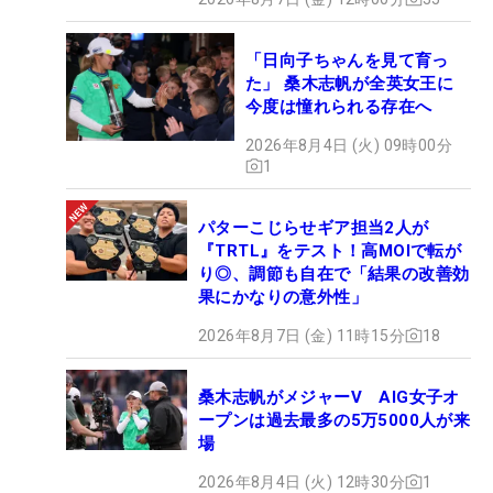
「日向子ちゃんを見て育っ
た」 桑木志帆が全英女王に
今度は憧れられる存在へ
2026年8月4日 (火) 09時00分
1
パターこじらせギア担当2人が
『TRTL』をテスト！高MOIで転が
り◎、調節も自在で「結果の改善効
果にかなりの意外性」
2026年8月7日 (金) 11時15分
18
桑木志帆がメジャーV AIG女子オ
ープンは過去最多の5万5000人が来
場
2026年8月4日 (火) 12時30分
1