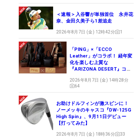
＜速報＞入谷響が単独首位 永井花
奈、金田久美子ら1差追走
2026年8月7日 (金) 12時42分
1
「PING」×「ECCO
Leather」がコラボ！ 経年変
化を楽しむ上質な
『ARIZONA DESERT』コレ
クション、9月15日限定デビ
2026年8月7日 (金) 14時28分
ュー
64
お助けドルフィンが激スピンに！
ノーメッキのキャスコ『DW-125G
High Spin』、9月11日デビュー
【打ってみた】
2026年8月7日 (金) 18時36分
33