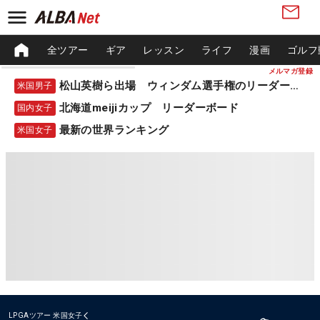
全ツアー
ギア
レッスン
ライフ
漫画
ゴルフ
メルマガ登録
松山英樹ら出場 ウィンダム選手権のリーダーボード
米国男子
北海道meijiカップ リーダーボード
国内女子
最新の世界ランキング
米国女子
LPGAツアー
米国女子