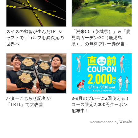
スイスの叡智が生んだTPTシ
「潮来CC（茨城県）」＆「鹿
ャフトで、ゴルフを異次元の
児島ガーデンGC（鹿児島
世界へ
県）」の無料プレー券が当た
る！！
パターこじらせ記者が
8-9月のプレーに2回使える！
「TRTL」で大改善
コース限定2,000円クーポン
配布中！
Recommended by