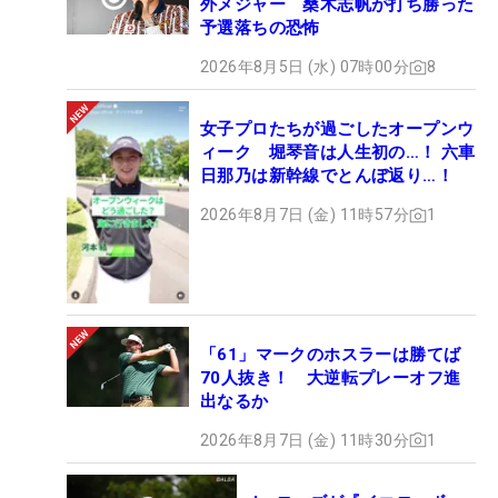
外メジャー 桑木志帆が打ち勝った
予選落ちの恐怖
2026年8月5日 (水) 07時00分
8
女子プロたちが過ごしたオープンウ
ィーク 堀琴音は人生初の…！ 六車
日那乃は新幹線でとんぼ返り…！
2026年8月7日 (金) 11時57分
1
「61」マークのホスラーは勝てば
70人抜き！ 大逆転プレーオフ進
出なるか
2026年8月7日 (金) 11時30分
1