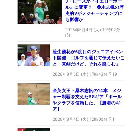
J・ローズが『イエローボー
ル』に変更？ 桑木志帆の歴
史的Vがメジャーチャンプに
も影響か
2026年8月4日 (火) 10時02分
1
笹生優花が6度目のジュニアイベン
ト開催 ゴルフを通じて伝えたいこ
と「真剣だけど、それを楽しむ」
2026年8月6日 (木) 17時43分
19
全英女王・桑木志帆の14本 メジ
ャー制覇を支えたBSギア「ボール
やクラブを信頼した」【勝者のギ
ア】
2026年8月4日 (火) 12時00分
1