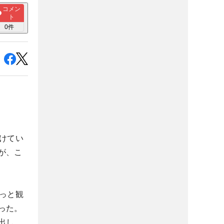
コメン
ト
0
件
けてい
が、こ
っと観
った。
出し