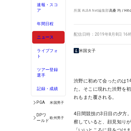
速報・スコ
ア
所属
ALBA Net編集部
高桑 均
/
Hit
年間日程
配信日時：
2019年8月8日 16
ニュース
ライブフォ
米国女子
ト
ツアー登録
選手
渋野に初めて会ったのは1
記録・成績
た。そこに現れた渋野を
れもまた覆される。
PGA
米国男子
4日間競技の3日目の夕方
DPワ
欧州男子
ールド
察していると、顔見知り
「いいところに目をつけ