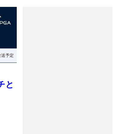
放送予定
チと