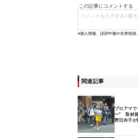
関連記事
プロアマで
ー” 取材
野日向子が