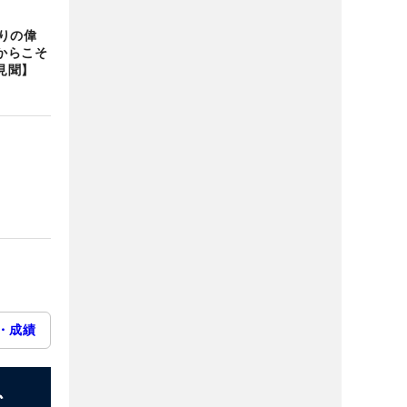
りの偉
からこそ
見聞】
・成績