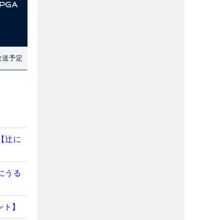
放送予定
【辻に
にうる
ント】