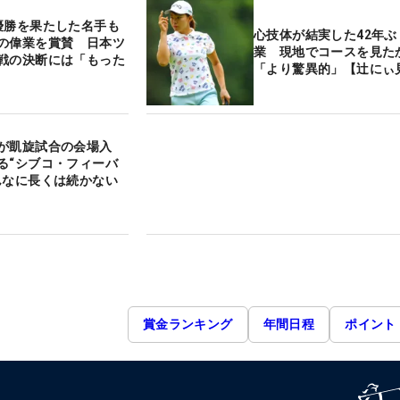
優勝を果たした名手も
心技体が結実した42年ぶ
の偉業を賞賛 日本ツ
業 現地でコースを見た
戦の決断には「もった
「より驚異的」【辻にぃ
が凱旋試合の会場入
る“シブコ・フィーバ
んなに長くは続かない
賞金ランキング
年間日程
ポイント