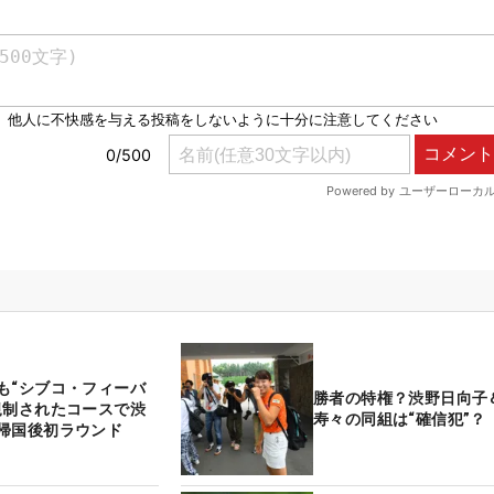
も“シブコ・フィーバ
勝者の特権？渋野日向子
規制されたコースで渋
寿々の同組は“確信犯”？
帰国後初ラウンド