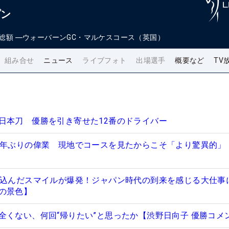
プン
総額
―
ウォーバーンGC・マルケスコース（英国）
組み合せ
ニュース
ライブフォト
出場選手
概要など
TV
日本刀 優勝を引き寄せた12番のドライバー
2年ぶりの偉業 現地でコースを見たからこそ「より驚異的」
め込んだスマイルが爆発！ジャパン時代の到来を感じる大仕事
の景色】
全くない、何回“帰りたい”と思ったか【渋野日向子 優勝コメ