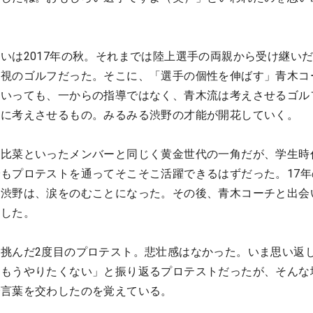
いは2017年の秋。それまでは陸上選手の両親から受け継い
重視のゴルフだった。そこに、「選手の個性を伸ばす」青木コ
といっても、一からの指導ではなく、青木流は考えさせるゴル
身に考えさせるもの。みるみる渋野の才能が開花していく。
垣比菜といったメンバーと同じく黄金世代の一角だが、学生時
もプロテストを通ってそこそこ活躍できるはずだった。17年
渋野は、涙をのむことになった。その後、青木コーチと出会い
指した。
挑んだ2度目のプロテスト。悲壮感はなかった。いま思い返
にもうやりたくない」と振り返るプロテストだったが、そんな
で言葉を交わしたのを覚えている。