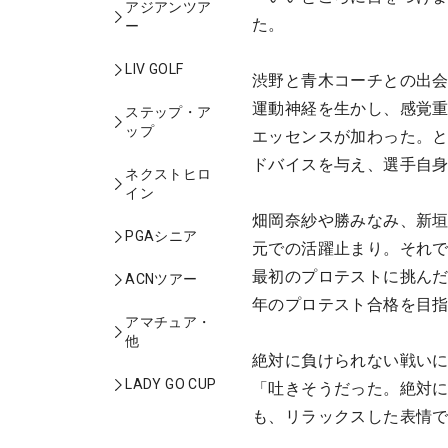
アジアンツア
た。
ー
LIV GOLF
渋野と青木コーチとの出会
運動神経を生かし、感覚
ステップ・ア
ップ
エッセンスが加わった。
ドバイスを与え、選手自
ネクストヒロ
イン
畑岡奈紗や勝みなみ、新
PGAシニア
元での活躍止まり。それで
最初のプロテストに挑んだ
ACNツアー
年のプロテスト合格を目
アマチュア・
他
絶対に負けられない戦いに
LADY GO CUP
「吐きそうだった。絶対
も、リラックスした表情