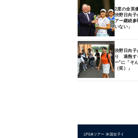
2度の全英
渋野日向子
アー継続参
いない」
渋野日向子
り 過熱す
ー”に「そ
（笑）」
LPGAツアー
米国女子