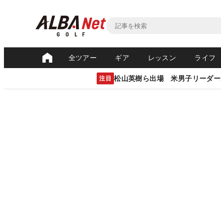
全ツアー
ギア
レッスン
ライフ
松山英樹ら出場 米男子リーダー
注目