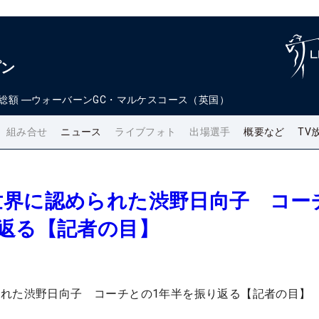
プン
総額
―
ウォーバーンGC・マルケスコース（英国）
組み合せ
ニュース
ライブフォト
出場選手
概要など
TV
世界に認められた渋野日向子 コー
返る【記者の目】
れた渋野日向子 コーチとの1年半を振り返る【記者の目】