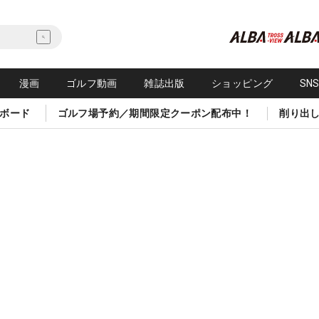
漫画
ゴルフ動画
雑誌出版
ショッピング
SN
ボード
ゴルフ場予約／期間限定クーポン配布中！
削り出