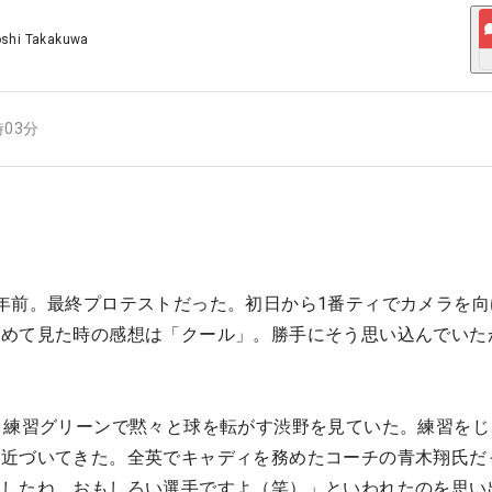
oshi Takakuwa
時03分
年前。最終プロテストだった。初日から1番ティでカメラを向
初めて見た時の感想は「クール」。勝手にそう思い込んでいた
。練習グリーンで黙々と球を転がす渋野を見ていた。練習をじ
が近づいてきた。全英でキャディを務めたコーチの青木翔氏だ
ましたね。おもしろい選手ですよ（笑）」といわれたのを思い