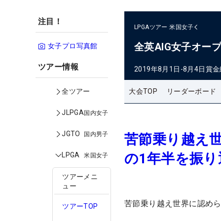
注目！
LPGAツアー
米国女子
全英AIG女子オー
女子プロ写真館
ツアー情報
2019年8月1日-8月4日
賞金
大会TOP
リーダーボード
全ツアー
JLPGA
国内女子
JGTO
国内男子
苦節乗り越え
の1年半を振り
LPGA
米国女子
ツアーメニ
ュー
苦節乗り越え世界に認めら
ツアーTOP