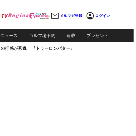
メルマガ登録
ログイン
Sニュース
ゴルフ場予約
連載
プレゼント
しの打感が秀逸 『トゥーロンパター』