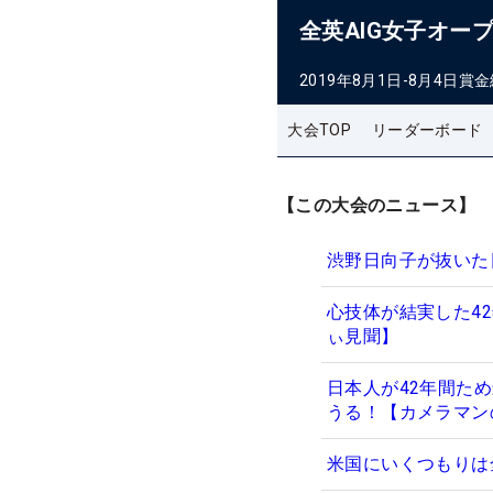
全英AIG女子オー
2019年8月1日-8月4日
賞金
大会TOP
リーダーボード
【この大会のニュース】
渋野日向子が抜いた
心技体が結実した4
ぃ見聞】
日本人が42年間た
うる！【カメラマン
米国にいくつもりは