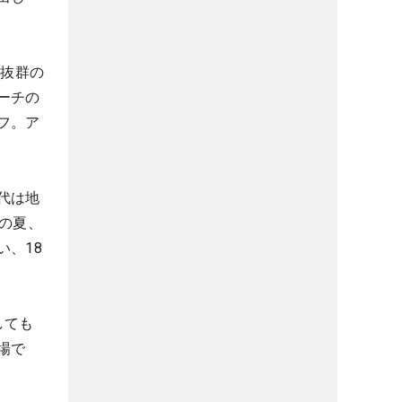
だ抜群の
ーチの
フ。ア
代は地
の夏、
、18
しても
場で