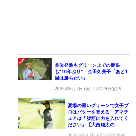
首位発進もグリーン上での開眼
も“10年ぶり” 金田久美子「あと1
回は勝ちたい」
2026年8月7日 (金) 17時29分
19
夏場の重いグリーンで女子プ
ロはパターを替える アマチ
ュアは「腹筋に力を入れてく
ださい」【大西翔太の
HOTSHOT】
2026年8月7日 (金) 12時00分