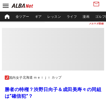
全ツアー
ギア
レッスン
ライフ
漫画
ゴルフ
メルマガ登録
北海道 ｍｅｉｊｉ カップ
国内女子
勝者の特権？渋野日向子＆成田美寿々の同組
は“確信犯”？