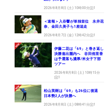
2026年8月8日 (土) 10時00分
1
＜速報＞入谷響が単独首位 永井花
奈、金田久美子ら1差追走
2026年8月7日 (金) 12時42分
1
伊藤二花は「69」と巻き返し
決勝進出圏内へ 谷田侑里香
は予選落ち濃厚/米女子下部
ツアー
2026年8月8日 (土) 10時15分
1
松山英樹は「69」も26位に後退
日本勢2人が決勝へ
2026年8月8日 (土) 08時41分
1