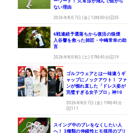
ーワード！ 久常涼が飛んで曲がら
ない理由
2026年8月7日 (金) 12時00分
35
6戦連続予選落ちから復活の狼煙
入谷響を救った師匠・中嶋常幸の助
言
2026年8月8日 (土) 07時45分
19
ゴルフウェアとは一味違うギ
ャップにノックアウト！ ファ
ンが惚れ直した「ドレス姿が
完璧すぎる女子プロ」神10
2026年8月7日 (金) 19時45分
111
スイング中のブレをなくしたい人
へ！ 3種類の伸縮性ヒモ採用のブリ