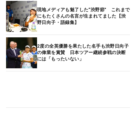
スタグラムにアップした成田も、これにはにんま
現地メディアも魅了した“渋野節” これまで
り。「確信犯です。ラブコールが実りました」と、
にもたくさんの名言が生まれてました【渋
野日向子・語録集】
初日を待ちわびる。
2度の全英優勝を果たした名手も渋野日向子
の偉業を賞賛 日本ツアー継続参戦の決断
には「もったいない」