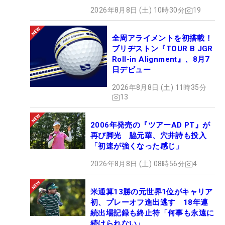
2026年8月8日 (土) 10時30分
19
全周アライメントを初搭載！
ブリヂストン『TOUR B JGR
Roll-in Alignment』、8月7
日デビュー
2026年8月8日 (土) 11時35分
13
2006年発売の『ツアーAD PT』が
再び脚光 脇元華、穴井詩も投入
「初速が強くなった感じ」
2026年8月8日 (土) 08時56分
4
米通算13勝の元世界1位がキャリア
初、プレーオフ進出逃す 18年連
続出場記録も終止符「何事も永遠に
続けられない」