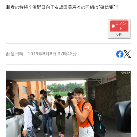
勝者の特権？渋野日向子＆成田美寿々の同組は“確信犯”？
コメン
ト
0
件
配信日時：
2019年8月8日 07時43分