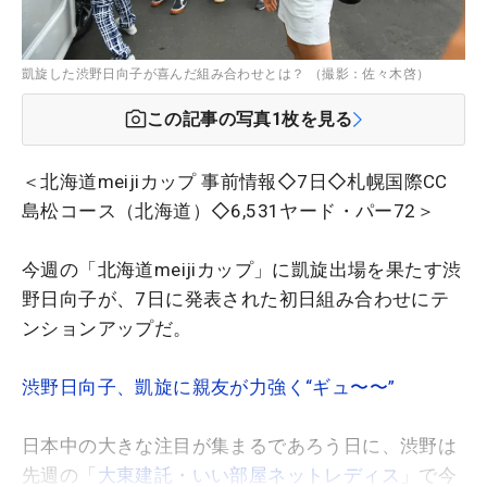
凱旋した渋野日向子が喜んだ組み合わせとは？ （撮影：佐々木啓）
この記事の写真
1
枚を見る
＜北海道meijiカップ 事前情報◇7日◇札幌国際CC
島松コース（北海道）◇6,531ヤード・パー72＞
今週の「北海道meijiカップ」に凱旋出場を果たす渋
野日向子が、7日に発表された初日組み合わせにテ
ンションアップだ。
渋野日向子、凱旋に親友が力強く“ギュ〜〜”
日本中の大きな注目が集まるであろう日に、渋野は
先週の「
大東建託・いい部屋ネットレディス
」で今