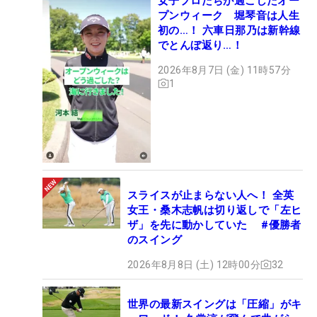
女子プロたちが過ごしたオー
プンウィーク 堀琴音は人生
初の…！ 六車日那乃は新幹線
でとんぼ返り…！
2026年8月7日 (金) 11時57分
1
スライスが止まらない人へ！ 全英
女王・桑木志帆は切り返しで「左ヒ
ザ」を先に動かしていた #優勝者
のスイング
2026年8月8日 (土) 12時00分
32
世界の最新スイングは「圧縮」がキ