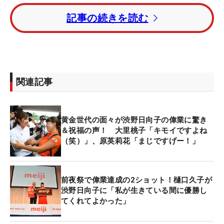
季2勝目を挙げた成田美寿々と、地元出身で今季1勝
記事の続きを読む
を挙げている小祝さくらとのラウンドが決定した。
人気、実力ともにツアー屈指の3人による同組プレ
ーとあって、その関心度はさらに高まること必至
だ。
関連記事
渋野にとって成田とのラウンドは、意外にも初めて
のこと。この組み合わせを知って、「やっと美寿々
さんと回ることができます」と喜びを口にした。全
黄金世代の面々が渋野日向子の偉業に驚き
英の最終日スタート前、日本で成田が優勝したこと
＆祝福の声！ 大里桃子「キモイですよね
（笑）」、原英莉花「まじですげー！」
を知った渋野は自身のラウンドが控えるなか、祝福
のコメントを送った。すると成田から“私の優勝を消
してくれ”という内容のメッセージが届き、実際に偉
前夜祭で偉業達成の2ショット！樋口久子が
業を達成したというエピソードもある。
渋野日向子に「私が生きている間に優勝し
てくれてよかった」
「（優勝した後の）今週ならやってくれるかな」
と、渋野とのラウンドを希望するメッセージをイン