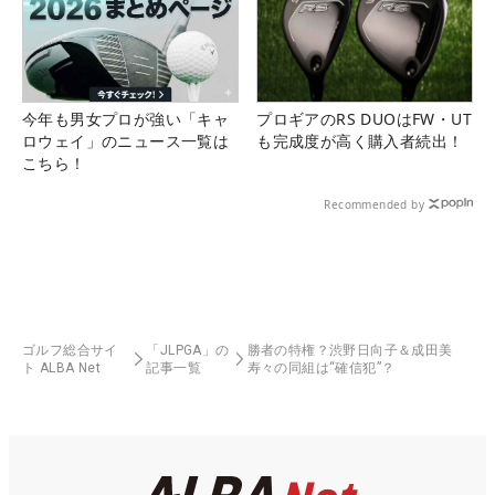
今年も男女プロが強い「キャ
プロギアのRS DUOはFW・UT
ロウェイ」のニュース一覧は
も完成度が高く購入者続出！
こちら！
Recommended by
ゴルフ総合サイ
「JLPGA」の
勝者の特権？渋野日向子＆成田美
ト ALBA Net
記事一覧
寿々の同組は“確信犯”？