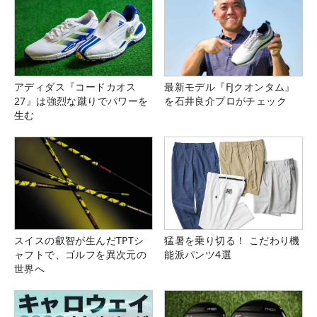
アディダス『コードカオス
最新モデル『FJクオンタム』
27』は強烈な蹴りでパワーを
を石井良介プロがチェック
生む
スイスの叡智が生んだTPTシ
猛暑を乗り切る！ こだわり機
ャフトで、ゴルフを異次元の
能派パンツ4選
世界へ