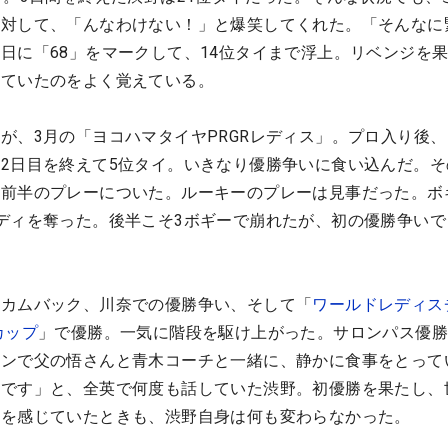
に対して、「んなわけない！」と爆笑してくれた。「そんなに
日に「68」をマークして、14位タイまで浮上。リベンジを
せていたのをよく覚えている。
が、3月の「ヨコハマタイヤPRGRレディス」。プロ入り後
2日目を終えて5位タイ。いきなり優勝争いに食い込んだ。そ
日前半のプレーについた。ルーキーのプレーは見事だった。ボ
ディを奪った。後半こそ3ボギーで崩れたが、初の優勝争いで
のカムバック、川奈での優勝争い、そして「
ワールドレディス
カップ
」で優勝。一気に階段を駆け上がった。サロンパス優
ランで父の悟さんと青木コーチと一緒に、静かに食事をとって
んです」と、全英で何度も話していた渋野。初優勝を果たし、
りを感じていたときも、渋野自身は何も変わらなかった。