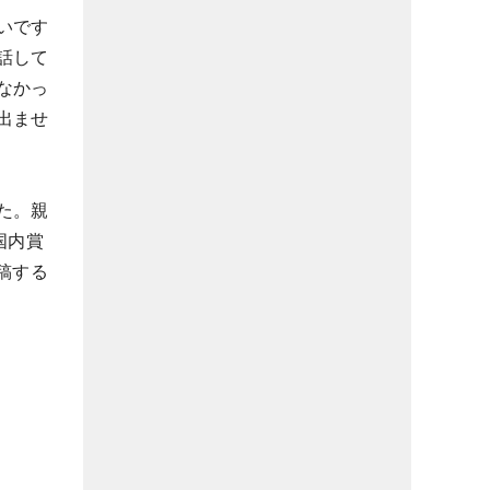
いです
話して
なかっ
出ませ
た。親
国内賞
稿する