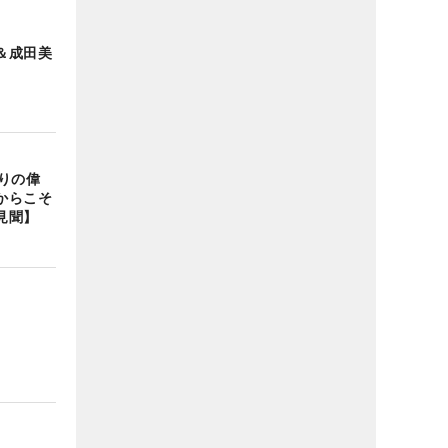
＆成田美
りの偉
からこそ
見聞】