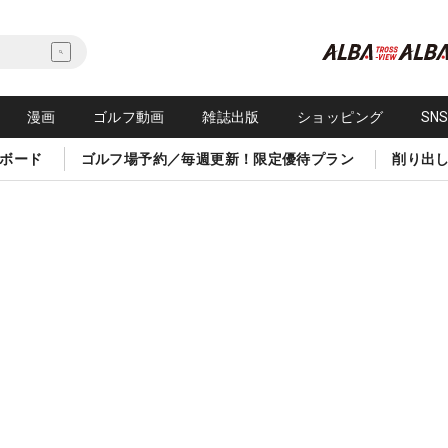
漫画
ゴルフ動画
雑誌出版
ショッピング
SN
ボード
ゴルフ場予約／毎週更新！限定優待プラン
削り出