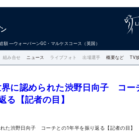
プン
総額
―
ウォーバーンGC・マルケスコース（英国）
組み合せ
ニュース
ライブフォト
出場選手
概要など
TV
世界に認められた渋野日向子 コー
返る【記者の目】
れた渋野日向子 コーチとの1年半を振り返る【記者の目】