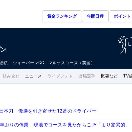
賞金ランキング
年間日程
ポイント
プン
総額
―
ウォーバーンGC・マルケスコース（英国）
組み合せ
ニュース
ライブフォト
出場選手
概要など
TV
日本刀 優勝を引き寄せた12番のドライバー
2年ぶりの偉業 現地でコースを見たからこそ「より驚異的」