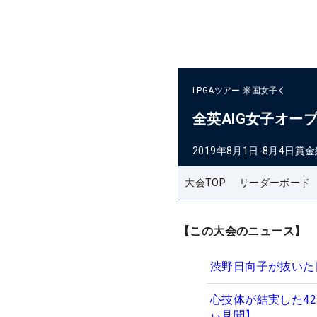
LPGAツアー
米国女子
全英AIG女子オー
2019年8月1日-8月4日
賞金
大会TOP
リーダーボード
【この大会のニュース】
渋野日向子が抜いた
心技体が結実した4
ぃ見聞】