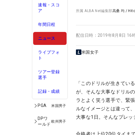
速報・スコ
ア
所属
ALBA Net編集部
高桑 均
/
Hit
年間日程
配信日時：
2019年8月8日 16
ニュース
ライブフォ
米国女子
ト
ツアー登録
選手
「このドリルが生きてい
記録・成績
が、そんな大事なドリル
ラとよく笑う選手で、緊
PGA
米国男子
ルなイメージとは違って
大事な1日。そんなプレッ
DPワ
欧州男子
ールド
合格者は上位20位タイま