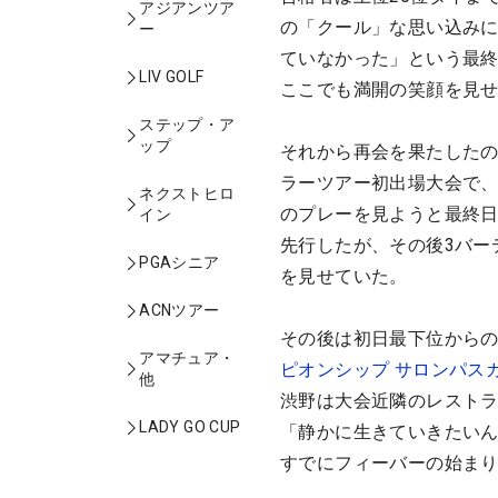
アジアンツア
の「クール」な思い込み
ー
ていなかった」という最終
LIV GOLF
ここでも満開の笑顔を見
ステップ・ア
ップ
それから再会を果たしたの
ラーツアー初出場大会で、
ネクストヒロ
のプレーを見ようと最終
イン
先行したが、その後3バー
PGAシニア
を見せていた。
ACNツアー
その後は初日最下位から
アマチュア・
ピオンシップ サロンパス
他
渋野は大会近隣のレスト
LADY GO CUP
「静かに生きていきたい
すでにフィーバーの始ま