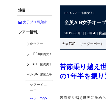
注目！
LPGAツアー
米国女子
全英AIG女子オー
女子プロ写真館
ツアー情報
2019年8月1日-8月4日
賞金
大会TOP
リーダーボード
全ツアー
JLPGA
国内女子
JGTO
国内男子
苦節乗り越え
の1年半を振り
LPGA
米国女子
ツアーメニ
ュー
苦節乗り越え世界に認めら
ツアーTOP