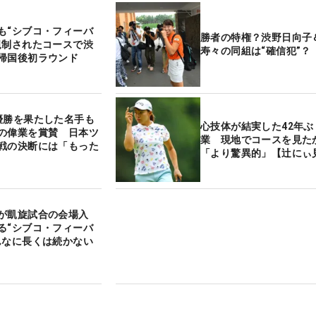
も“シブコ・フィーバ
勝者の特権？渋野日向子
規制されたコースで渋
寿々の同組は“確信犯”？
帰国後初ラウンド
優勝を果たした名手も
心技体が結実した42年ぶ
の偉業を賞賛 日本ツ
業 現地でコースを見た
戦の決断には「もった
「より驚異的」【辻にぃ
が凱旋試合の会場入
る“シブコ・フィーバ
んなに長くは続かない