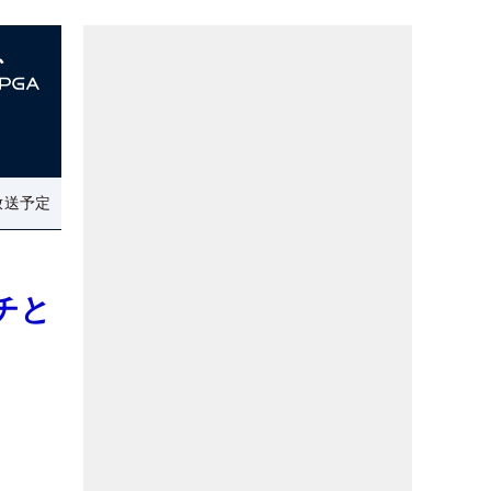
放送予定
チと