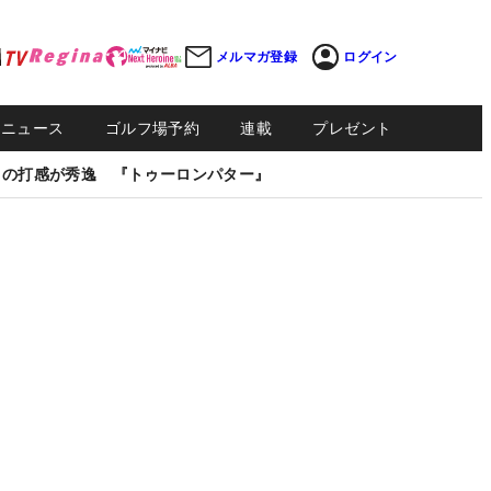
メルマガ登録
ログイン
Sニュース
ゴルフ場予約
連載
プレゼント
しの打感が秀逸 『トゥーロンパター』