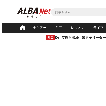
全ツアー
ギア
レッスン
ライフ
松山英樹ら出場 米男子リーダー
注目