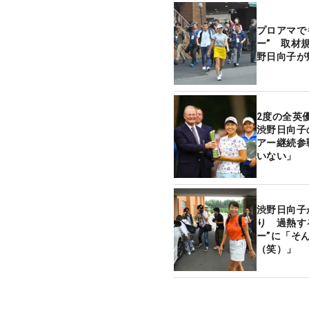
プロアマで
ー” 取材
野日向子が
2度の全英
渋野日向子
アー継続参
いない」
渋野日向子
り 過熱す
ー”に「そ
（笑）」