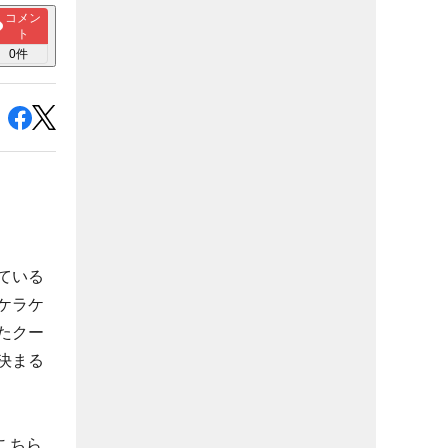
コメン
ト
0
件
ている
ケラケ
たクー
決まる
こちら