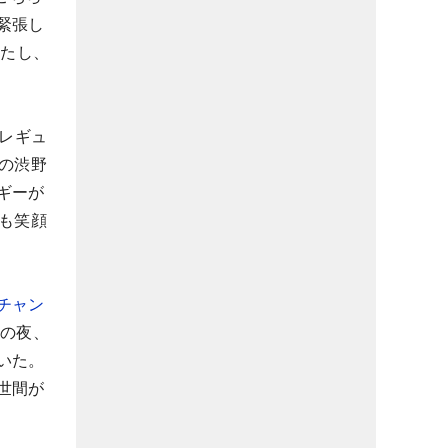
緊張し
果たし、
、レギュ
の渋野
ギーが
も笑顔
チャン
勝の夜、
いた。
世間が