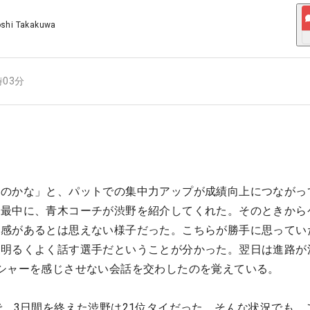
oshi Takakuwa
時03分
るのかな」と、パットでの集中力アップが成績向上につながっ
の最中に、青木コーチが渋野を紹介してくれた。そのときから
張感があるとは思えない様子だった。こちらが勝手に思ってい
、明るくよく話す選手だということが分かった。翌日は進路が
シャーを感じさせない会話を交わしたのを覚えている。
で。3日間を終えた渋野は21位タイだった。そんな状況でも、