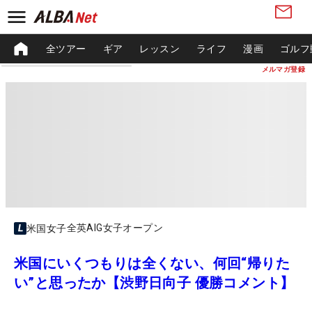
全ツアー
ギア
レッスン
ライフ
漫画
ゴルフ
メルマガ登録
全英AIG女子オープン
米国女子
米国にいくつもりは全くない、何回“帰りた
い”と思ったか【渋野日向子 優勝コメント】