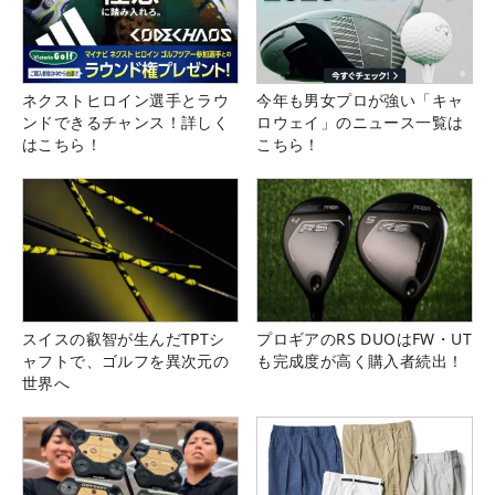
ネクストヒロイン選手とラウ
今年も男女プロが強い「キャ
ンドできるチャンス！詳しく
ロウェイ」のニュース一覧は
はこちら！
こちら！
スイスの叡智が生んだTPTシ
プロギアのRS DUOはFW・UT
ャフトで、ゴルフを異次元の
も完成度が高く購入者続出！
世界へ