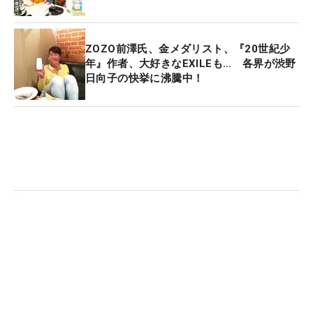
やる資格はないと思っています。日本の経験も浅い
ですし、トップレベルの選手にもなれていない。日
本が好きというのもあります。今回優勝してうれし
ZOZO前澤氏、金メダリスト、『20世紀少
かったですけど、改めて日本が好きだなぁと思っ
年』作者、大好きなEXILEも… 各界が渋野
日向子の快挙に沸騰中！
た。日本の料理とお菓子が食べられないのはストレ
スになると思います。メンバー登録もしないと思い
ます。日本が大好きです」
■まずは国内で1億円突破！五輪へも気持ちを緩めず
頑張るしかない
「この優勝でどのくらいランキングが上がるのか分
からないですが、この順位だけで東京オリンピック
は決まらないので、これからも気を緩めず頑張るし
かないと思っています。