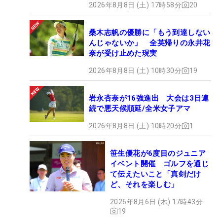
2026年8月8日 (土) 17時58分
20
桑木志帆の優勝に「もう到達しない
んじゃないか」 全英帰りの永井花
奈が受け止めた現実
2026年8月8日 (土) 10時30分
19
岩永杏奈が16強進出 大会は3日連
続で悪天候順延/全米女子アマ
2026年8月8日 (土) 10時20分
1
笹生優花が6度目のジュニア
イベント開催 ゴルフを通じ
て伝えたいこと「真剣だけ
ど、それを楽しむ」
2026年8月6日 (木) 17時43分
19