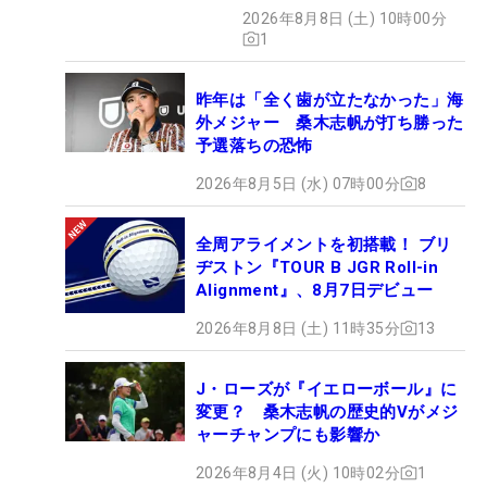
い」
2026年8月8日 (土) 10時00分
1
昨年は「全く歯が立たなかった」海
外メジャー 桑木志帆が打ち勝った
予選落ちの恐怖
2026年8月5日 (水) 07時00分
8
全周アライメントを初搭載！ ブリ
ヂストン『TOUR B JGR Roll-in
Alignment』、8月7日デビュー
2026年8月8日 (土) 11時35分
13
J・ローズが『イエローボール』に
変更？ 桑木志帆の歴史的Vがメジ
ャーチャンプにも影響か
2026年8月4日 (火) 10時02分
1