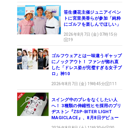
笹生優花主催ジュニアイベン
トに宮里美香らが参加「純粋
にゴルフを楽しんでほしい」
2026年8月7日 (金) 07時15分
19
ゴルフウェアとは一味違うギャップ
にノックアウト！ ファンが惚れ直
した「ドレス姿が完璧すぎる女子プ
ロ」神10
2026年8月7日 (金) 19時45分
111
スイング中のブレをなくしたい人
へ！ 3種類の伸縮性ヒモ採用のブリ
ヂストン『ZSP-BITER LIGHT
MAGICLACE』、8月8日デビュー
2026年8月8日 (土) 11時30分
30