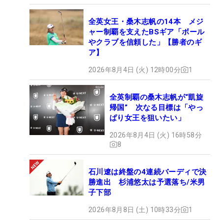
全英女王・桑木志帆の14本 メジ
ャー制覇を支えたBSギア「ボール
やクラブを信頼した」【勝者のギ
ア】
2026年8月4日 (火) 12時00分
1
全英制覇の桑木志帆が“凱旋
帰国” 次なる目標は「やっ
ぱり女王を狙いたい」
2026年8月4日 (火) 16時58分
8
石川遼は終盤の4連続バーディで決
勝進出 杉浦悠太は予選落ち/米男
子下部
2026年8月8日 (土) 10時33分
1