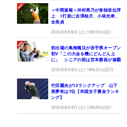
＜中間速報＞仲村果乃が単独首位浮
上 1打差に吉澤柚月、小林光希、
全美貞
2026年8月8日 (土) 13時04分
1
初出場の鳥海颯汰が岩手県オープン
初V「この大会を機にどんどん上
に」 シニアの部は宮本勝昌が連覇
2026年8月8日 (土) 18時25分
72
竹田麗央が13ランクアップ 山下
美夢有は7位【米国女子賞金ランキ
ング】
2026年8月4日 (火) 12時00分
1