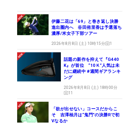
伊藤二花は「69」と巻き返し決勝
進出圏内へ 谷田侑里香は予選落ち
濃厚/米女子下部ツアー
2026年8月8日 (土) 10時15分
1
話題の新作を抑えて『G440
K』が首位 “10Ｋ”人気は未
だに継続中 #週間ギアランキ
ング
2026年8月8日 (土) 18時00分
11
「欲が出せない」コースだからこ
そ 吉澤柚月は“鬼門”の決勝Rで初
Vなるか