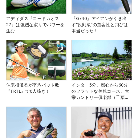
アディダス『コードカオス
『G740』アイアンが引き出
27』は強烈な蹴りでパワーを
す“反則級”の寛容性と飛びは
生む
本当だった！
仲宗根澄香が平均パット数
インター5分、都心から60分
『TRTL』で6人抜き！
のフラットな美観コース。大
栄カントリー俱楽部（千葉
県）