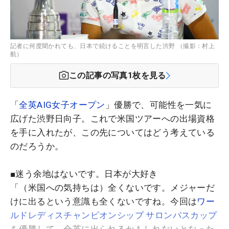
記者に何度聞かれても、日本で続けることを明言した渋野 （撮影：村上
航）
この記事の写真
1
枚を見る
「
全英AIG女子オープン
」優勝で、可能性を一気に
広げた渋野日向子。これで米国ツアーへの出場資格
を手に入れたが、この先についてはどう考えている
のだろうか。
■迷う余地はないです。日本が大好き
「（米国への気持ちは）全くないです。メジャーだ
けに出るという意識も全くないですね。今回は
ワー
ルドレディスチャンピオンシップ サロンパスカップ
を優勝して、全英に出られるかもしれないとなった