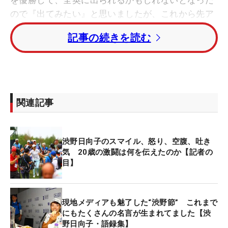
ので『出てみたい』と思いましたが、これから先ア
メリカで戦うということを考えると、やっていけな
記事の続きを読む
いなと思います。移動もそうですし、英語も話せな
い。そういうところでストレスになります。日本で
もっとレベルアップして活躍したいのはこれからも
変わらない
関連記事
（こういう興奮は）味わってみたいのかな。できれ
ばこういう思いはしたくないくらい（笑）。笑って
いましたけど、この4日間本当につらかった。気疲
渋野日向子のスマイル、怒り、空腹、吐き
れがハンパじゃないので。あの位置にずっといると
気 20歳の激闘は何を伝えたのか【記者の
目】
いうのは気も遣っていたと思う。何回『帰りたい』
と言ったか分からない。シビアなパットとか気が狂
いますよね。
現地メディアも魅了した“渋野節” これまで
にもたくさんの名言が生まれてました【渋
まだ日本で十分に成績も出せていないのに、海外で
野日向子・語録集】