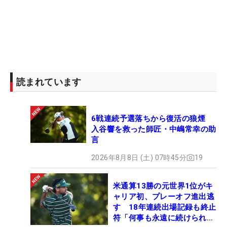
読まれています
6戦連続予選落ちから復活の狼煙
入谷響を救った師匠・中嶋常幸の助
言
2026年8月8日 (土) 07時45分
19
米通算13勝の元世界1位がキ
ャリア初、プレーオフ進出逃
す 18年連続出場記録も終止
符「何事も永遠に続けられな