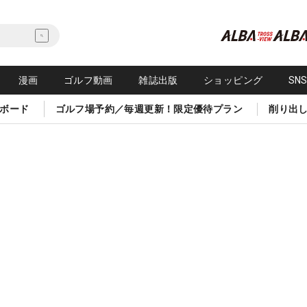
漫画
ゴルフ動画
雑誌出版
ショッピング
SN
ボード
ゴルフ場予約／毎週更新！限定優待プラン
削り出