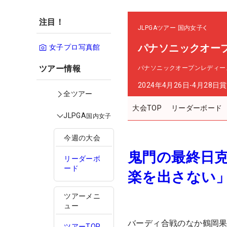
注目！
JLPGAツアー
国内女子
パナソニックオー
女子プロ写真館
ツアー情報
パナソニックオープンレディー
2024年4月26日-4月28日
賞
全ツアー
大会TOP
リーダーボード
JLPGA
国内女子
今週の大会
鬼門の最終日
リーダーボ
ード
楽を出さない
ツアーメニ
ュー
バーディ合戦のなか鶴岡果
ツアーTOP