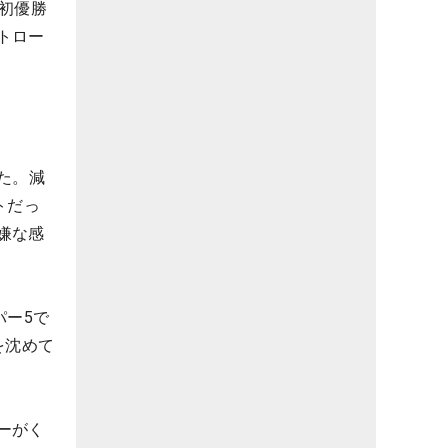
で初優勝
トロー
た。減
トだっ
嫌な感
パー5で
を沈めて
ーがく