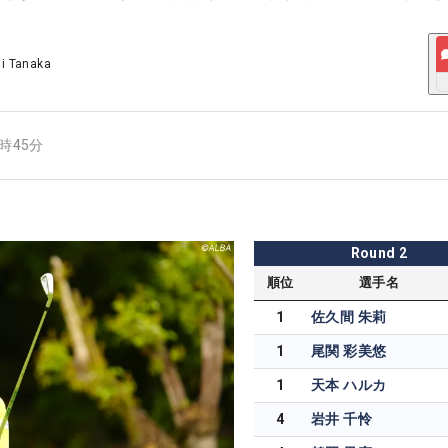
ji Tanaka
9時45分
Round
2
順位
選手名
1
佐久間 朱莉
1
尾関 彩美悠
1
天本 ハルカ
4
岩井 千怜