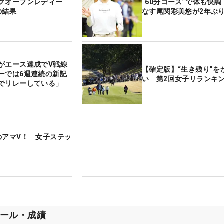
クオープンレディー
“60分コース”で体も快
の結果
なす尾関彩美悠が2年ぶり
がエース達成でV戦線
【確定版】“生き残り”を
ーでは6週連続の新記
い 第2回女子リランキン
でリレーしている」
のアマV！ 女子ステッ
ール・成績