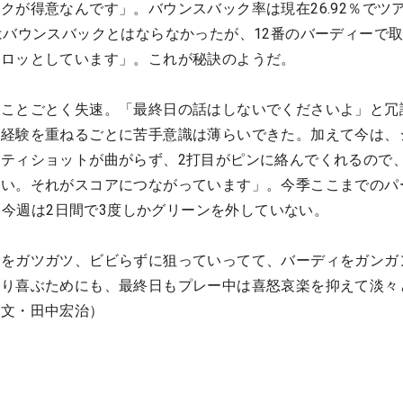
クが得意なんです」。バウンスバック率は現在26.92％でツア
はバウンスバックとはならなかったが、12番のバーディーで
ケロッとしています」。これが秘訣のようだ。
にことごとく失速。「最終日の話はしないでくださいよ」と冗
、経験を重ねるごとに苦手意識は薄らいできた。加えて今は、
ティショットが曲がらず、2打目がピンに絡んでくれるので
ない。それがスコアにつながっています」。今季ここまでのパ
位。今週は2日間で3度しかグリーンを外していない。
ンをガツガツ、ビビらずに狙っていってて、バーディをガンガ
きり喜ぶためにも、最終日もプレー中は喜怒哀楽を抑えて淡々
（文・田中宏治）