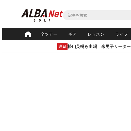
全ツアー
ギア
レッスン
ライフ
松山英樹ら出場 米男子リーダー
注目