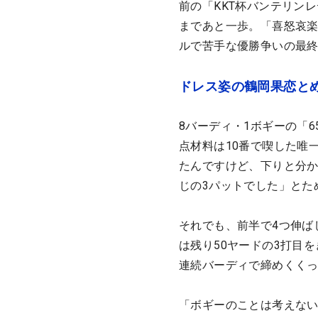
前の「KKT杯バンテリン
まであと一歩。「喜怒哀
ルで苦手な優勝争いの最
ドレス姿の鶴岡果恋と
8バーディ・1ボギーの「
点材料は10番で喫した唯
たんですけど、下りと分
じの3パットでした」とた
それでも、前半で4つ伸ば
は残り50ヤードの3打目
連続バーディで締めくく
「ボギーのことは考えな