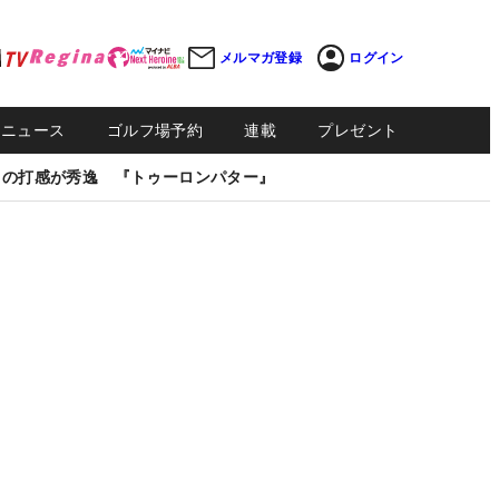
メルマガ登録
ログイン
Sニュース
ゴルフ場予約
連載
プレゼント
しの打感が秀逸 『トゥーロンパター』