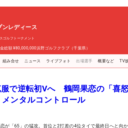
プンレディース
スゴルフトーナメント
金総額
¥80,000,000
浜野ゴルフクラブ（千葉県）
組み合せ
ニュース
ライブフォト
出場選手
概要など
TV
克服で逆転初Vへ 鶴岡果恋の「喜
」メンタルコントロール
恋が「65」の猛攻。首位と2打差の4位タイで最終日へと向