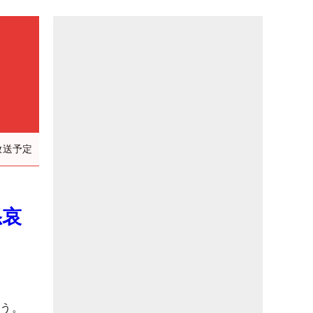
放送予定
怒哀
かう。