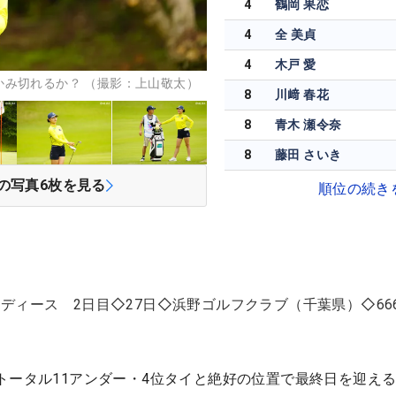
4
鶴岡 果恋
4
全 美貞
4
木戸 愛
かみ切れるか？ （撮影：上山敬太）
8
川﨑 春花
8
青木 瀬令奈
8
藤田 さいき
の写真
6
枚を見る
順位の続き
ディース 2日目◇27日◇浜野ゴルフクラブ（千葉県）◇66
トータル11アンダー・4位タイと絶好の位置で最終日を迎える