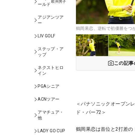
欧州男子
ールド
アジアンツア
ー
鶴岡果恋、逆転で初優勝をつ
LIV GOLF
ステップ・ア
ップ
この記事
ネクストヒロ
イン
PGAシニア
ACNツアー
＜パナソニックオープンレ
ド・パー72＞
アマチュア・
他
鶴岡果恋は首位と2打差の
LADY GO CUP