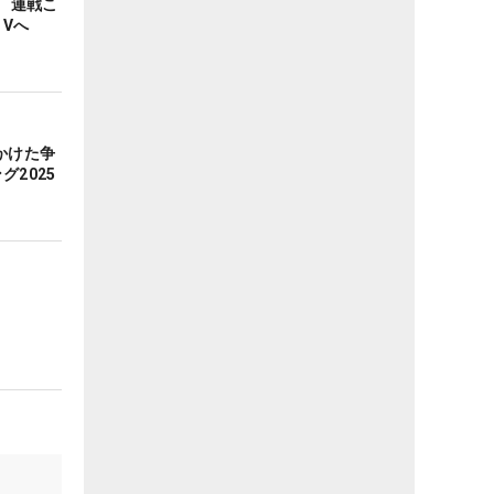
調 連戦こ
Vへ
かけた争
グ2025