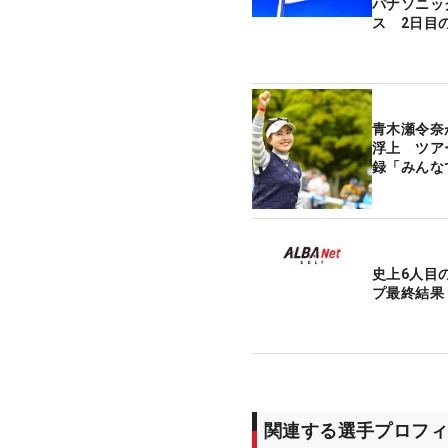
パナソニッ
ス 2日目
青木瀬令奈
浮上 ツア
録「みんな
史上6人目
プ最終結果
関連する選手プロフィ