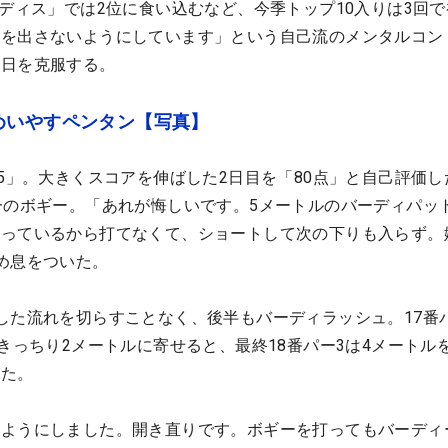
レディス」では2位に食い込むなど、今季トップ10入りは3回
楽を出さないようにしています」という自己流のメンタルコン
終日を克服する。
めいやすペンタン【写真】
65」。大きくスコアを伸ばした2日目を「80点」と自己評価し
一のボギー。「あれが悔しいです。5メートルのバーディパッ
かっているから打てなくて、ショートして次の下りも入らず。
め息をついた。
した流れを切らすことなく、後半もバーディラッシュ。17番
をきっちり2メートルに寄せると、最終18番パー3は4メートル
った。
いようにしました。開き直りです。ボギーを打ってもバーディ