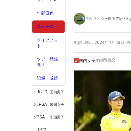
年間日程
所属
ライター
田中宏治
/
Ko
ニュース
ライブフォ
配信日時：
2024年4月28日 0
ト
ツアー登録
#
鶴岡果恋
国内女子
選手
記録・成績
JGTO
国内男子
LPGA
米国女子
PGA
米国男子
DPワ