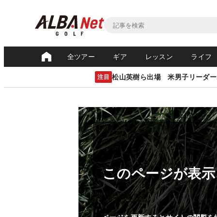
全ツアー
ギア
レッスン
ライフ
松山英樹ら出場 米男子リーダー
注目
このページが表示