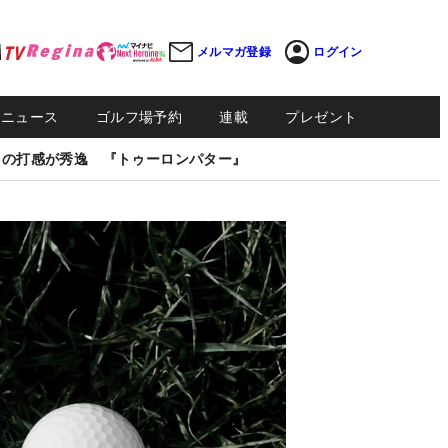
メルマガ登録
ログイン
Sニュース
ゴルフ場予約
連載
プレゼント
しの打感が秀逸 『トゥーロンパター』