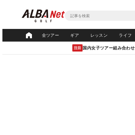
全ツアー
ギア
レッスン
ライフ
国内女子ツアー組み合わせ
注目