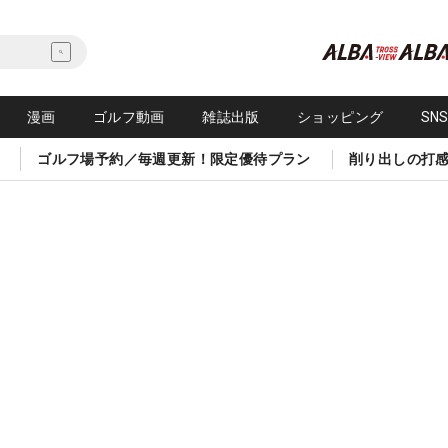
漫画
ゴルフ動画
雑誌出版
ショッピング
SN
ゴルフ場予約／毎週更新！限定優待プラン
削り出しの打