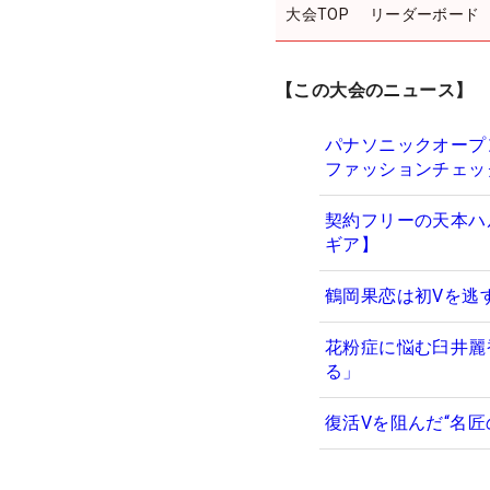
大会TOP
リーダーボード
【この大会のニュース】
パナソニックオープ
ファッションチェッ
契約フリーの天本ハ
ギア】
鶴岡果恋は初Vを逃
花粉症に悩む臼井麗
る」
復活Vを阻んだ“名