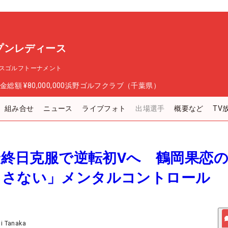
プンレディース
スゴルフトーナメント
金総額
¥80,000,000
浜野ゴルフクラブ（千葉県）
組み合せ
ニュース
ライブフォト
出場選手
概要など
TV
の最終日克服で逆転初Vへ 鶴岡果恋
出さない」メンタルコントロール
ji Tanaka