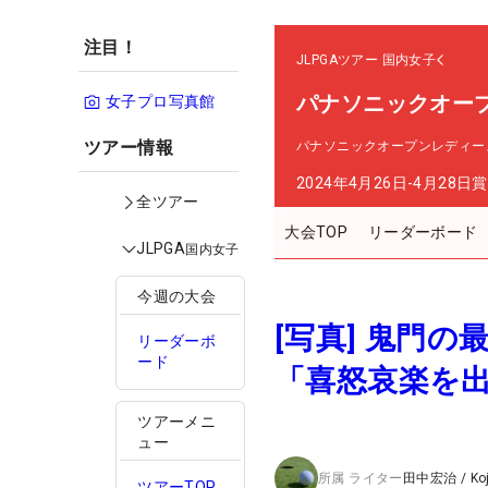
注目！
JLPGAツアー
国内女子
パナソニックオー
女子プロ写真館
ツアー情報
パナソニックオープンレディー
2024年4月26日-4月28日
賞
全ツアー
大会TOP
リーダーボード
JLPGA
国内女子
今週の大会
[写真] 鬼門
リーダーボ
ード
「喜怒哀楽を
ツアーメニ
ュー
所属
ライター
田中宏治
/
Ko
ツアーTOP