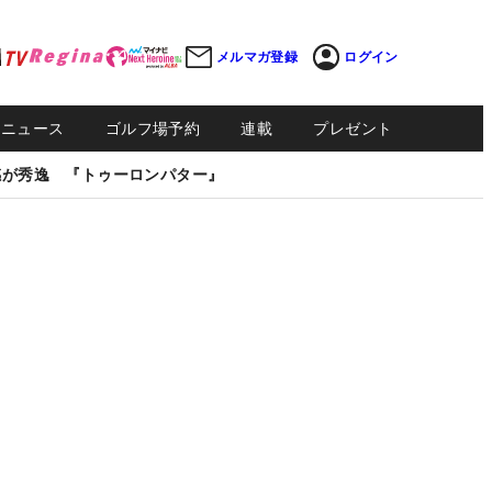
メルマガ登録
ログイン
Sニュース
ゴルフ場予約
連載
プレゼント
感が秀逸 『トゥーロンパター』