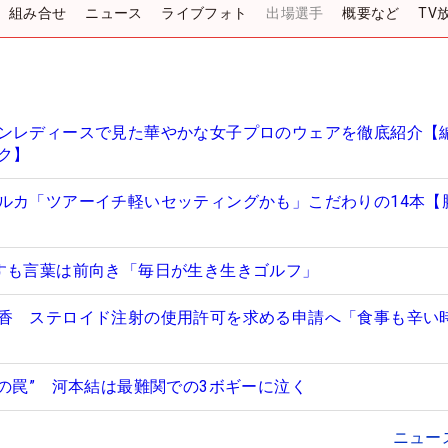
組み合せ
ニュース
ライブフォト
出場選手
概要など
TV
ンレディースで見た華やかな女子プロのウェアを徹底紹介【
ク】
ルカ「ツアーイチ軽いセッティングかも」こだわりの14本【
すも言葉は前向き「毎日が生き生きゴルフ」
香 ステロイド注射の使用許可を求める申請へ「食事も辛い
匠の罠” 河本結は最難関での3ボギーに泣く
ニュー