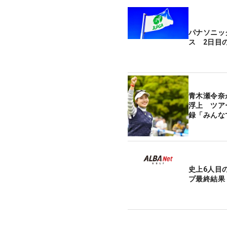
パナソニッ
ス 2日目
青木瀬令奈
浮上 ツア
録「みんな
史上6人目
プ最終結果