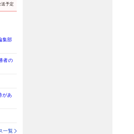
放送予定
編集部
勝者の
時があ
ス一覧