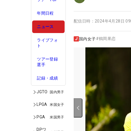
年間日程
配信日時：
2024年4月28日 0
ニュース
#
鶴岡果恋
国内女子
ライブフォ
ト
ツアー登録
選手
記録・成績
JGTO
国内男子
LPGA
米国女子
PGA
米国男子
DPワ