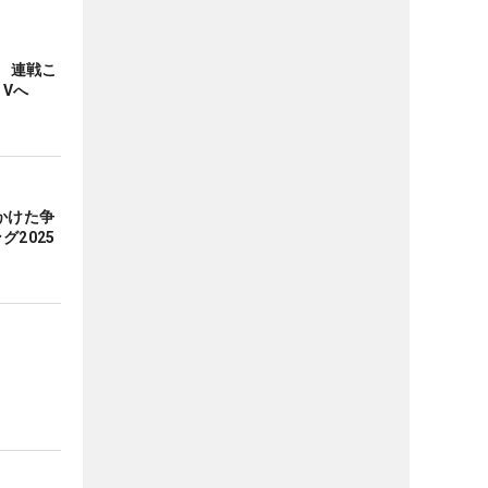
調 連戦こ
Vへ
かけた争
グ2025