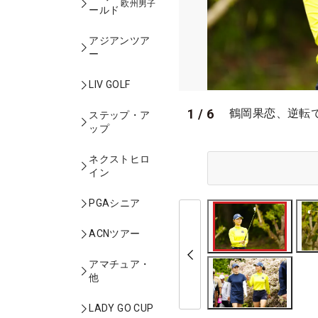
欧州男子
ールド
アジアンツア
ー
LIV GOLF
1
/
6
鶴岡果恋、逆転
ステップ・ア
ップ
ネクストヒロ
イン
PGAシニア
ACNツアー
アマチュア・
他
LADY GO CUP