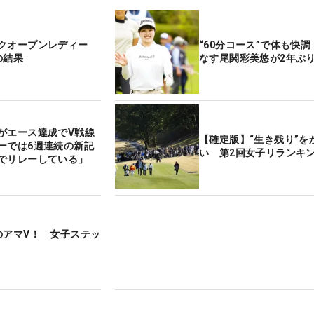
クオープンレディー
“60分コース”で体も快
の結果
なす尾関彩美悠が2年ぶり
がエース達成でV戦線
【確定版】“生き残り”を
ーでは6週連続の新記
い 第2回女子リランキン
でリレーしている」
のアマV！ 女子ステッ