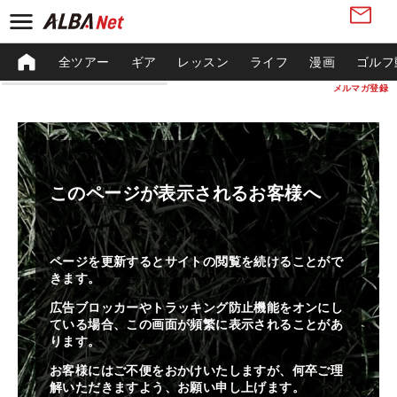
全ツアー
ギア
レッスン
ライフ
漫画
ゴルフ
メルマガ登録
このページが表示されるお客様へ
ページを更新するとサイトの閲覧を続けることがで
きます。
広告ブロッカーやトラッキング防止機能をオンにし
ている場合、この画面が頻繁に表示されることがあ
ります。
お客様にはご不便をおかけいたしますが、何卒ご理
解いただきますよう、お願い申し上げます。