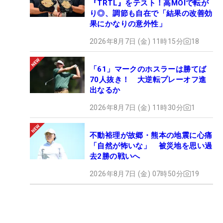
『TRTL』をテスト！高MOIで転が
り◎、調節も自在で「結果の改善効
果にかなりの意外性」
2026年8月7日 (金) 11時15分
18
「61」マークのホスラーは勝てば
70人抜き！ 大逆転プレーオフ進
出なるか
2026年8月7日 (金) 11時30分
1
不動裕理が故郷・熊本の地震に心痛
「自然が怖いな」 被災地を思い過
去2勝の戦いへ
2026年8月7日 (金) 07時50分
19