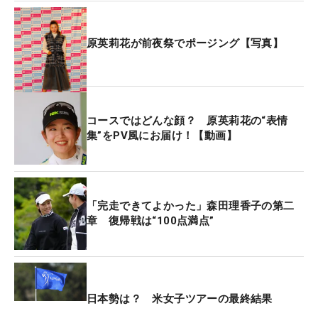
しいタッチでカップに沈めた。
原英莉花が前夜祭でポージング【写真】
先週はタイで行われた米国女子ツアーに参戦した
が、この2戦を終えて感じたのは50ヤード以内の精
度。「ピンが手前にきられているホールで、50ヤー
ド以内のショットを奥につけてしまうところがあっ
コースではどんな顔？ 原英莉花の“表情
たので、アプローチのバリエーションの必要性は感
集”をPV風にお届け！【動画】
じましたね」。課題に挙げているチャンスメークの
ためのアイアンショットとともに、アプローチの精
度と距離感も詰めていく。
「完走できてよかった」森田理香子の第二
章 復帰戦は“100点満点”
4日間を終えて、表情は曇りがち。本来なら納得の
滑り出しを見せたい国内開幕戦だったが、「最後60
台でも良くはない。毎年同じような感じ。スタート
ダッシュはならなかったですね」と悔いの残る沖縄
戦となった。春先での優勝を目指す今季。最後は
日本勢は？ 米女子ツアーの最終結果