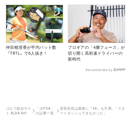
仲宗根澄香が平均パット数
プロギアの「4層フェース」が
『TRTL』で6人抜き！
切り開く高初速ドライバーの
新時代
Recommended by
ゴルフ総合サイ
「JLPGA」
原英莉花は最後に『68』も不満…「スタ
ト ALBA Net
の記事一覧
ートダッシュできなかった」