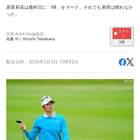
原英莉花は最終日に「68」をマーク。それでも表情は晴れなか
った。
コメン
所属
ALBA Net編集部
ト
高桑 均
/
Hitoshi Takakuwa
1
件
配信日時：
2024年3月3日 15時32分