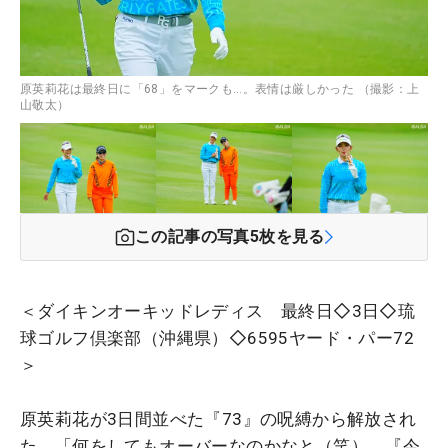
原英莉花は最終日に「68」をマークも…。表情は厳しかった （撮影：上
山敬太）
この記事の写真
5
枚を見る
＜ダイキンオーキッドレディス 最終日◇3日◇琉
球ゴルフ倶楽部（沖縄県）◇6595ヤード・パー72
＞
原英莉花が3日間並べた『73』の呪縛から解放され
た。「何をしてもオーバーなのかなと（笑）。『今