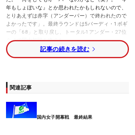
年もしょぼいな』とか思われたかもしれないので、
とりあえずは赤字（アンダーパー）で終われたので
よかったです」。最終ラウンドは5バーディ・1ボギ
ーの「68」と取り戻し、トータル1アンダー・27位
タイで国内初戦を終えた。
記事の続きを読む
「パットが決まってくれたかな。チャンスは4日間
つくれていたけど、流れを変えるパットが入ってく
れていなかった」。3日間はストレスの溜まるゴル
フだったが、最後の最後でようやく決めきることに
関連記事
成功。この日は“直角”パットもねじ込んだ。
90度切れるパットは後半の7番パー5。「ピンの奥に
つけてしまった。直角に曲がるくらいのスライスラ
国内女子開幕戦 最終結果
インを入れました。風もあるし、『いやだな』みた
いな感じでした」というパットを「触るだけ」の優