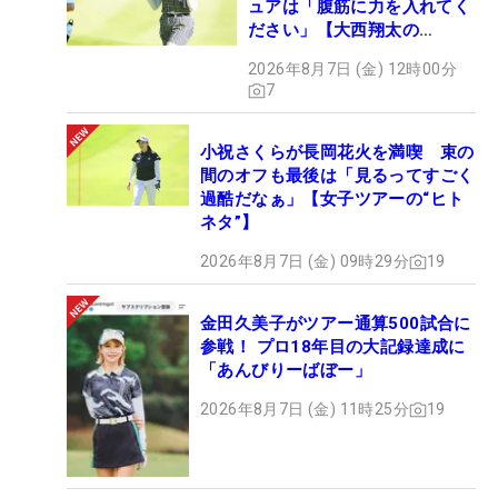
ュアは「腹筋に力を入れてく
ださい」【大西翔太の
HOTSHOT】
2026年8月7日 (金) 12時00分
7
小祝さくらが長岡花火を満喫 束の
間のオフも最後は「見るってすごく
過酷だなぁ」【女子ツアーの“ヒト
ネタ”】
2026年8月7日 (金) 09時29分
19
金田久美子がツアー通算500試合に
参戦！ プロ18年目の大記録達成に
「あんびりーばぼー」
2026年8月7日 (金) 11時25分
19