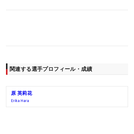
「また来週頑張ります！」と元気にコースをあとに
した。
関連する選手プロフィール・成績
原 英莉花
Erika Hara