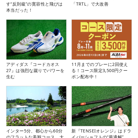
す“反則級”の寛容性と飛びは
「TRTL」で大改善
本当だった！
アディダス『コードカオス
11月までのプレーに2回使え
27』は強烈な蹴りでパワーを
る！コース限定3,500円クー
生む
ポン配布中！
インター5分、都心から60分
新『TENSEIオレンジ』はドラ
のフラットな美観コース。大
イバーシャフトの“最適解”