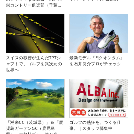
栄カントリー俱楽部（千葉
県）
スイスの叡智が生んだTPTシ
最新モデル『FJクオンタム』
ャフトで、ゴルフを異次元の
を石井良介プロがチェック
世界へ
「潮来CC（茨城県）」＆「鹿
ゴルフの熱狂を、つくる仕
児島ガーデンGC（鹿児島
事。｜スタッフ募集中