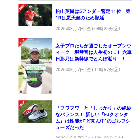
松山英樹は5アンダー暫定11位 第
1Rは悪天候のため順延
2026年8月7日 (金) 08時26分
1
女子プロたちが過ごしたオープンウ
ィーク 堀琴音は人生初の…！ 六車
日那乃は新幹線でとんぼ返り…！
2026年8月7日 (金) 11時57分
1
「フワフワ」と「しっかり」の絶妙
なバランス！ 新しい『FJクオンタ
ム』は性能が“ど真ん中”のゴルフシ
ューズだった