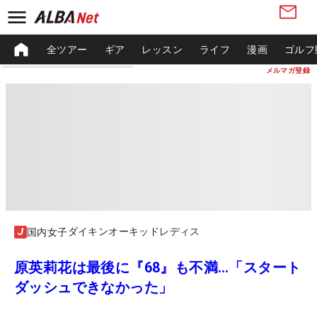
全ツアー
ギア
レッスン
ライフ
漫画
ゴルフ
メルマガ登録
ダイキンオーキッドレディス
国内女子
原英莉花は最後に『68』も不満…「スタート
ダッシュできなかった」