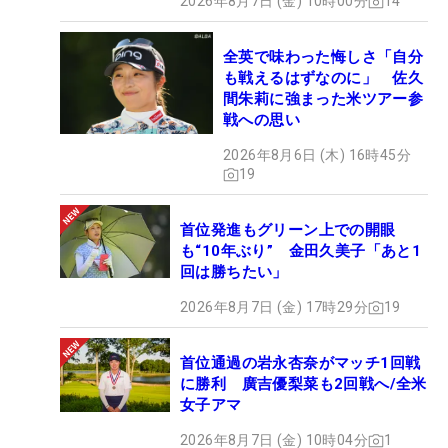
2026年8月7日 (金) 10時00分
14
全英で味わった悔しさ「自分
も戦えるはずなのに」 佐久
間朱莉に強まった米ツアー参
戦への思い
2026年8月6日 (木) 16時45分
19
首位発進もグリーン上での開眼
も“10年ぶり” 金田久美子「あと1
回は勝ちたい」
2026年8月7日 (金) 17時29分
19
首位通過の岩永杏奈がマッチ1回戦
に勝利 廣吉優梨菜も2回戦へ/全米
女子アマ
2026年8月7日 (金) 10時04分
1