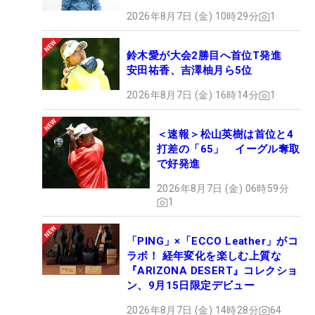
2026年8月7日 (金) 10時29分
1
鈴木愛が大会2勝目へ首位T発進
安田祐香、吉澤柚月ら5位
2026年8月7日 (金) 16時14分
1
＜速報＞松山英樹は首位と4
打差の「65」 イーグル奪取
で好発進
2026年8月7日 (金) 06時59分
1
「PING」×「ECCO Leather」がコ
ラボ！ 経年変化を楽しむ上質な
『ARIZONA DESERT』コレクショ
ン、9月15日限定デビュー
2026年8月7日 (金) 14時28分
64