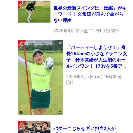
世界の最新スイングは「圧縮」がキ
ーワード！ 久常涼が飛んで曲がら
ない理由
2026年8月7日 (金) 12時00分
35
「パーティーしようぜ！」身
長154cmの小さなドラコン女
子・鈴木真緒が人生初のホー
ルインワン！ 173yを5番アイ
アンで会心のショット
2026年8月7日 (金) 16時00分
1
パターこじらせギア担当2人が