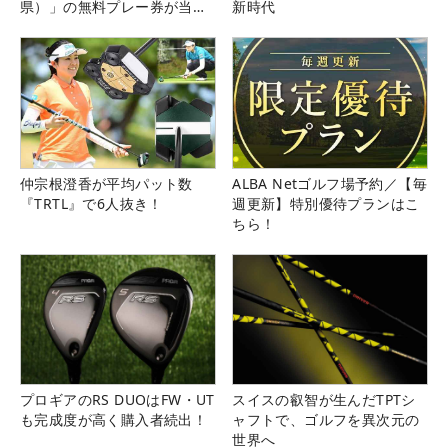
県）」の無料プレー券が当た
新時代
る！！
仲宗根澄香が平均パット数
ALBA Netゴルフ場予約／【毎
『TRTL』で6人抜き！
週更新】特別優待プランはこ
ちら！
プロギアのRS DUOはFW・UT
スイスの叡智が生んだTPTシ
も完成度が高く購入者続出！
ャフトで、ゴルフを異次元の
世界へ