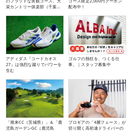
のフラットな美観コース。大
コース限定2,000円クーポン
栄カントリー俱楽部（千葉
配布中！
県）
アディダス『コードカオス
ゴルフの熱狂を、つくる仕
27』は強烈な蹴りでパワーを
事。｜スタッフ募集中
生む
「潮来CC（茨城県）」＆「鹿
プロギアの「4層フェース」が
児島ガーデンGC（鹿児島
切り開く高初速ドライバーの