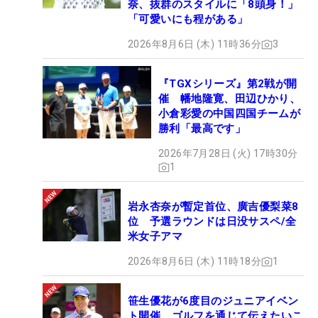
奈、抜群のスタイルに「8頭身！」
「可愛いにも程がある」
2026年8月6日 (木) 11時36分
3
『TGXシリーズ』第2戦が開
催 幡地隆寛、田辺ひかり、
小倉彩愛の中国四国チームが
勝利「最高です」
2026年7月28日 (火) 17時30分
1
岩永杏奈が暫定首位、廣吉優梨菜8
位 予選ラウンドは日没サスペ/全
米女子アマ
2026年8月6日 (木) 11時18分
1
笹生優花が6度目のジュニアイベン
ト開催 ゴルフを通じて伝えたいこ