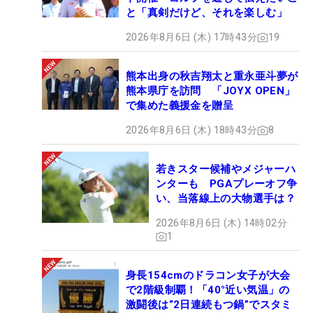
と「真剣だけど、それを楽しむ」
2026年8月6日 (木) 17時43分
19
熊本出身の秋吉翔太と重永亜斗夢が
熊本県庁を訪問 「JOYX OPEN」
で集めた義援金を贈呈
2026年8月6日 (木) 18時43分
8
若きスター候補やメジャーハ
ンターも PGAプレーオフ争
い、当落線上の大物選手は？
2026年8月6日 (木) 14時02分
1
身長154cmのドラコン女子が大会
で2階級制覇！「40°近い気温」の
激闘後は“2日連続もつ鍋”でスタミ