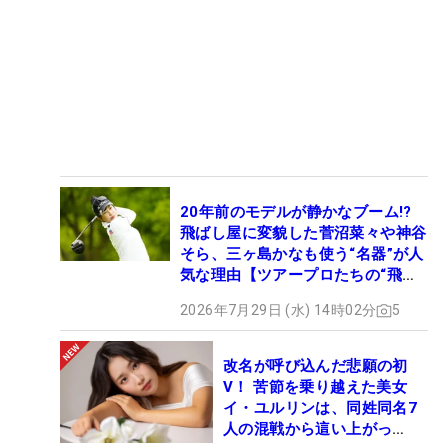
20年前のモデルが静かなブーム!?
飛ばし屋に変貌した菅沼菜々や神谷
そら、三ヶ島かなも使う“名器”が人
気な理由【ツアープロたちの“飛ば
しギア”】
2026年7月29日 (水) 14時02分
5
改名が呼び込んだ悲願の初
V！ 苦節を乗り越えた美女
イ・ユルリンは、同姓同名7
人の混戦から這い上がっ