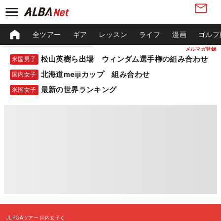
全ツアー
ギア
レッスン
ライフ
漫画
ゴルフ
メルマガ登録
松山英樹ら出場 ウィンダム選手権の組み合わせ
米国男子
北海道meijiカップ 組み合わせ
国内女子
最新の世界ランキング
米国女子
JLPGAツアー
国内女子