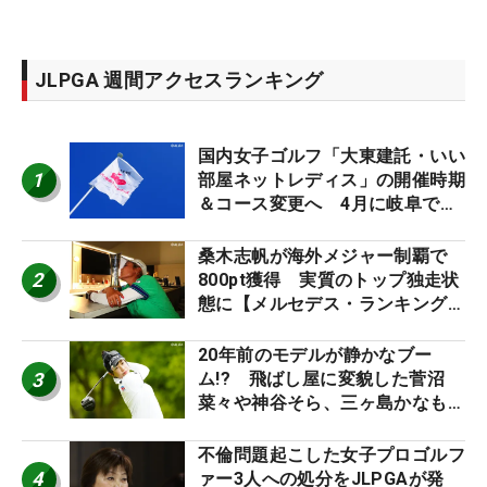
JLPGA 週間アクセスランキング
国内女子ゴルフ「大東建託・いい
1
部屋ネットレディス」の開催時期
＆コース変更へ 4月に岐阜で開
催
桑木志帆が海外メジャー制覇で
2
800pt獲得 実質のトップ独走状
態に【メルセデス・ランキング番
外編】
20年前のモデルが静かなブー
3
ム!? 飛ばし屋に変貌した菅沼
菜々や神谷そら、三ヶ島かなも使
う“名器”が人気な理由【ツアープ
ロたちの“飛ばしギア”】
不倫問題起こした女子プロゴルフ
4
ァー3人への処分をJLPGAが発