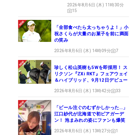
た“新星ヒロイン”
2026年8月6日 (木) 11時30分
15
「全部食べたら太っちゃうよ！」小
祝さくらが大量のお菓子を前に満面
の笑み
2026年8月6日 (木) 14時09分
7
珍しく松山英樹も5Wを即採用！ ス
リクソン『ZXi RKT』フェアウェイ
＆ハイブリッド、9月12日デビュー
2026年8月6日 (木) 13時42分
33
「ビール注ぐのむずかしかった…」
江口紗代が北海道で初ビアガーデ
ン！ 泡まみれの姿にファンも爆笑
2026年8月6日 (木) 13時27分
1