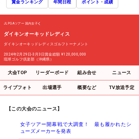
賞金ランキング
年間日程
ポイント・成績
JLPGAツアー
国内女子
ダイキンオーキッドレディス
ダイキンオーキッドレディスゴルフトーナメント
2024年2月29日-3月3日
賞金総額
¥120,000,000
琉球ゴルフ倶楽部（沖縄県）
大会TOP
リーダーボード
組み合せ
ニュース
ライブフォト
出場選手
概要など
TV放送予定
【この大会のニュース】
女子ツアー開幕戦で大調査！ 最も履かれたシ
ューズメーカーを発表