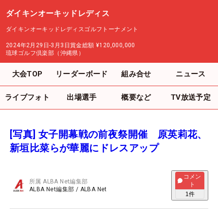
ダイキンオーキッドレディス
ダイキンオーキッドレディスゴルフトーナメント
2024年2月29日-3月3日
賞金総額
¥120,000,000
琉球ゴルフ倶楽部（沖縄県）
大会TOP
リーダーボード
組み合せ
ニュース
ライブフォト
出場選手
概要など
TV放送予定
[写真] 女子開幕戦の前夜祭開催 原英莉花、
新垣比菜らが華麗にドレスアップ
コメン
所属
ALBA Net編集部
ト
ALBA Net編集部
/
ALBA Net
1
件