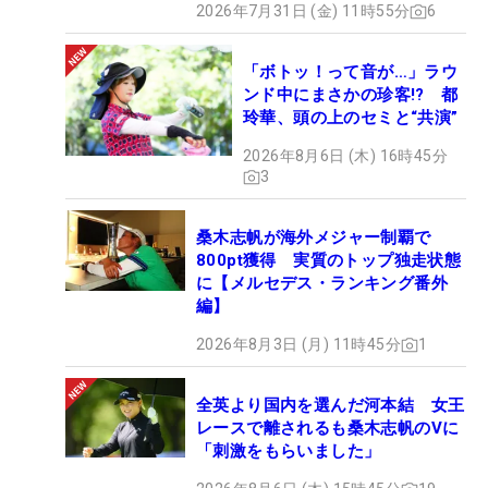
2026年7月31日 (金) 11時55分
6
「ボトッ！って音が…」ラウ
ンド中にまさかの珍客!? 都
玲華、頭の上のセミと“共演”
2026年8月6日 (木) 16時45分
3
桑木志帆が海外メジャー制覇で
800pt獲得 実質のトップ独走状態
に【メルセデス・ランキング番外
編】
2026年8月3日 (月) 11時45分
1
全英より国内を選んだ河本結 女王
レースで離されるも桑木志帆のVに
「刺激をもらいました」