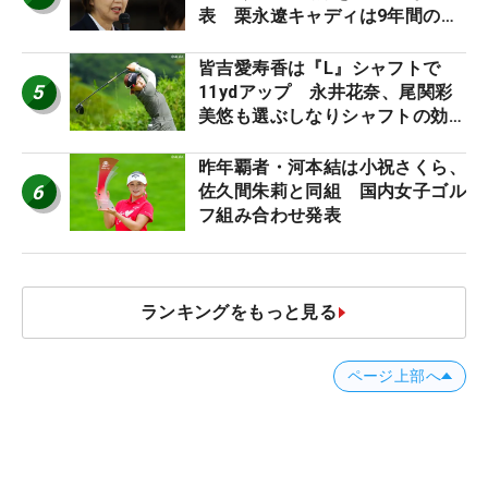
表 栗永遼キャディは9年間の立
ち入り禁止
皆吉愛寿香は『L』シャフトで
5
11ydアップ 永井花奈、尾関彩
美悠も選ぶしなりシャフトの効果
【ツアープロたちの“飛ばしギ
ア”】
昨年覇者・河本結は小祝さくら、
6
佐久間朱莉と同組 国内女子ゴル
フ組み合わせ発表
ランキングをもっと見る
ページ上部へ