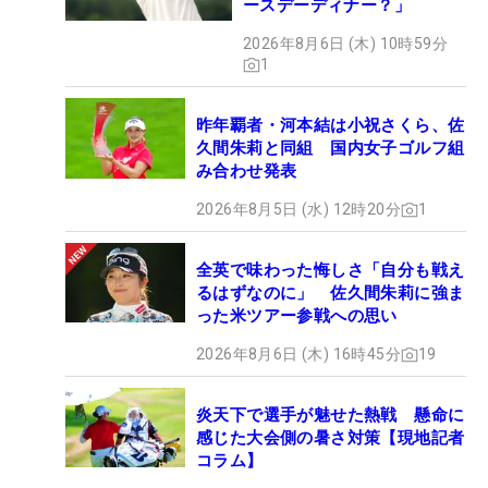
ースデーディナー？」
2026年8月6日 (木) 10時59分
1
昨年覇者・河本結は小祝さくら、佐
久間朱莉と同組 国内女子ゴルフ組
み合わせ発表
2026年8月5日 (水) 12時20分
1
全英で味わった悔しさ「自分も戦え
るはずなのに」 佐久間朱莉に強ま
った米ツアー参戦への思い
2026年8月6日 (木) 16時45分
19
炎天下で選手が魅せた熱戦 懸命に
感じた大会側の暑さ対策【現地記者
コラム】