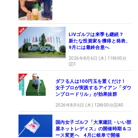
LIVゴルフは来季も継続？
新たな投資家を獲得と発表、
9月には最終合意へ
2026年8月6日 (木) 11時00分
1
ダフる人は100円玉を置くだけ！
女子プロが実践するアイアン「ダウ
ンブロードリル」が効果抜群
2026年8月6日 (木) 12時00分
40
国内女子ゴルフ「大東建託・いい部
屋ネットレディス」の開催時期＆コ
ース変更へ 4月に岐阜で開催