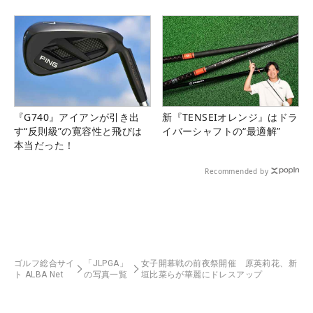
『G740』アイアンが引き出
新『TENSEIオレンジ』はドラ
す“反則級”の寛容性と飛びは
イバーシャフトの“最適解”
本当だった！
Recommended by
ゴルフ総合サイ
「JLPGA」
女子開幕戦の前夜祭開催 原英莉花、新
ト ALBA Net
の写真一覧
垣比菜らが華麗にドレスアップ