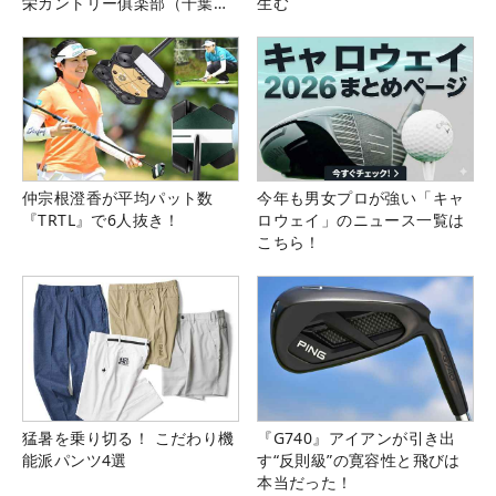
栄カントリー俱楽部（千葉
生む
県）
仲宗根澄香が平均パット数
今年も男女プロが強い「キャ
『TRTL』で6人抜き！
ロウェイ」のニュース一覧は
こちら！
猛暑を乗り切る！ こだわり機
『G740』アイアンが引き出
能派パンツ4選
す“反則級”の寛容性と飛びは
本当だった！