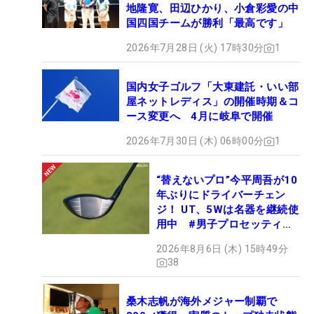
地隆寛、田辺ひかり、小倉彩愛の中
国四国チームが勝利「最高です」
2026年7月28日 (火) 17時30分
1
国内女子ゴルフ「大東建託・いい部
屋ネットレディス」の開催時期＆コ
ース変更へ 4月に岐阜で開催
2026年7月30日 (木) 06時00分
1
“替えないプロ”今平周吾が10
年ぶりにドライバーチェン
ジ！ UT、5Wは名器を継続使
用中 #男子プロセッティン
グ
2026年8月6日 (木) 15時49分
38
桑木志帆が海外メジャー制覇で