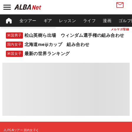
全ツアー
ギア
レッスン
ライフ
漫画
ゴルフ
メルマガ登録
松山英樹ら出場 ウィンダム選手権の組み合わせ
米国男子
北海道meijiカップ 組み合わせ
国内女子
最新の世界ランキング
米国女子
JLPGAツアー
国内女子