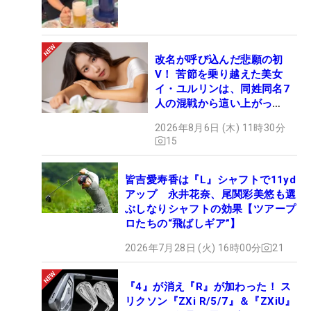
改名が呼び込んだ悲願の初
V！ 苦節を乗り越えた美女
イ・ユルリンは、同姓同名7
人の混戦から這い上がっ
た“新星ヒロイン”
2026年8月6日 (木) 11時30分
15
皆吉愛寿香は『L』シャフトで11yd
アップ 永井花奈、尾関彩美悠も選
ぶしなりシャフトの効果【ツアープ
ロたちの“飛ばしギア”】
2026年7月28日 (火) 16時00分
21
『4』が消え『R』が加わった！ ス
リクソン『ZXi R/5/7』＆『ZXiU』