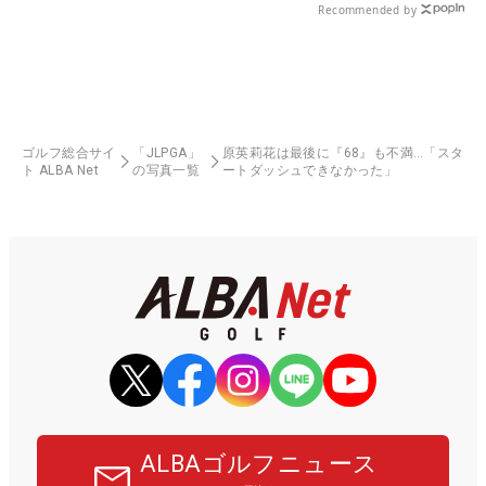
Recommended by
ゴルフ総合サイ
「JLPGA」
原英莉花は最後に『68』も不満…「スタ
ト ALBA Net
の写真一覧
ートダッシュできなかった」
ALBAゴルフニュース