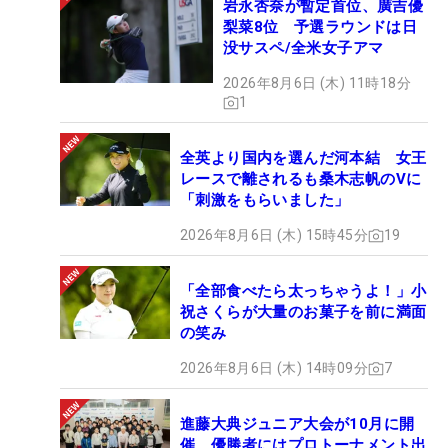
岩永杏奈が暫定首位、廣吉優
梨菜8位 予選ラウンドは日
没サスペ/全米女子アマ
2026年8月6日 (木) 11時18分
1
全英より国内を選んだ河本結 女王
レースで離されるも桑木志帆のVに
「刺激をもらいました」
2026年8月6日 (木) 15時45分
19
「全部食べたら太っちゃうよ！」小
祝さくらが大量のお菓子を前に満面
の笑み
2026年8月6日 (木) 14時09分
7
進藤大典ジュニア大会が10月に開
催 優勝者にはプロトーナメント出