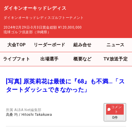
ダイキンオーキッドレディス
ダイキンオーキッドレディスゴルフトーナメント
2024年2月29日-3月3日
賞金総額
¥120,000,000
琉球ゴルフ倶楽部（沖縄県）
大会TOP
リーダーボード
組み合せ
ニュース
ライブフォト
出場選手
概要など
TV放送予定
[写真] 原英莉花は最後に『68』も不満…「ス
タートダッシュできなかった」
コメン
所属
ALBA Net編集部
ト
高桑 均
/
Hitoshi Takakuwa
0
件