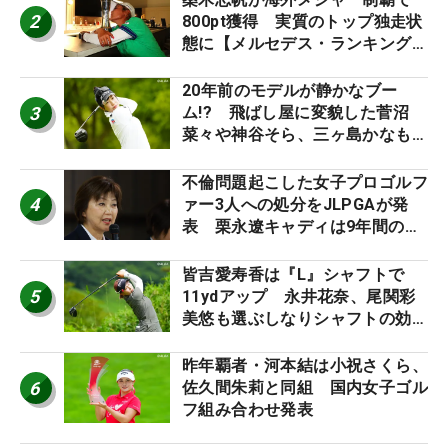
2
800pt獲得 実質のトップ独走状
態に【メルセデス・ランキング番
外編】
20年前のモデルが静かなブー
3
ム!? 飛ばし屋に変貌した菅沼
菜々や神谷そら、三ヶ島かなも使
う“名器”が人気な理由【ツアープ
ロたちの“飛ばしギア”】
不倫問題起こした女子プロゴルフ
4
ァー3人への処分をJLPGAが発
表 栗永遼キャディは9年間の立
ち入り禁止
皆吉愛寿香は『L』シャフトで
5
11ydアップ 永井花奈、尾関彩
美悠も選ぶしなりシャフトの効果
【ツアープロたちの“飛ばしギ
ア”】
昨年覇者・河本結は小祝さくら、
6
佐久間朱莉と同組 国内女子ゴル
フ組み合わせ発表