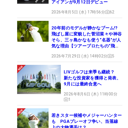
アイアンが9月12日デビュー
2026年8月5日 (水) 17時56分
62
20年前のモデルが静かなブーム!?
飛ばし屋に変貌した菅沼菜々や神谷
そら、三ヶ島かなも使う“名器”が人
気な理由【ツアープロたちの“飛ば
しギア”】
2026年7月29日 (水) 14時02分
5
LIVゴルフは来季も継続？
新たな投資家を獲得と発表、
9月には最終合意へ
2026年8月6日 (木) 11時00分
1
若きスター候補やメジャーハンター
も PGAプレーオフ争い、当落線
上の大物選手は？