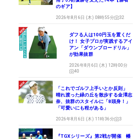
侑子の初優勝を支えた14本【勝者
のギア】
2026年8月6日 (木) 08時55分
32
ダフる人は100円玉を置くだ
け！ 女子プロが実践するアイ
アン「ダウンブロードリル」
が効果抜群
2026年8月6日 (木) 12時00分
40
「これでゴルフ上手いとか反則」
晴れ渡った緑の丘を散歩する金澤志
奈、抜群のスタイルに「8頭身！」
「可愛いにも程がある」
2026年8月6日 (木) 11時36分
3
『TGXシリーズ』第2戦が開催 幡