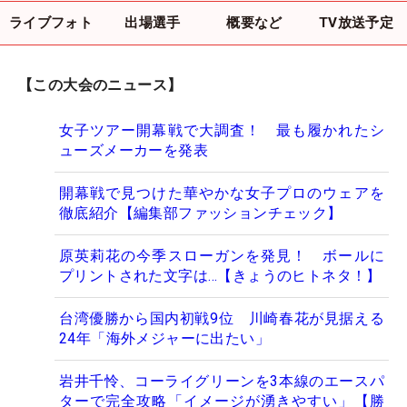
ライブフォト
出場選手
概要など
TV放送予定
【この大会のニュース】
女子ツアー開幕戦で大調査！ 最も履かれたシ
ューズメーカーを発表
開幕戦で見つけた華やかな女子プロのウェアを
徹底紹介【編集部ファッションチェック】
原英莉花の今季スローガンを発見！ ボールに
プリントされた文字は…【きょうのヒトネタ！】
台湾優勝から国内初戦9位 川崎春花が見据える
24年「海外メジャーに出たい」
岩井千怜、コーライグリーンを3本線のエースパ
ターで完全攻略「イメージが湧きやすい」【勝