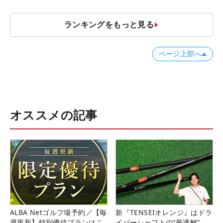
ランキングをもっと見る
ページ上部へ
オススメの記事
ALBA Netゴルフ場予約／【毎
新『TENSEIオレンジ』はドラ
週更新】特別優待プランはこ
イバーシャフトの“最適解”