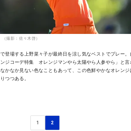
L』 （撮影：佐々木啓）
デで登場する上野菜々子が最終日を涼し気なベストでプレー。
レンジコーデ特集 オレンジマンやら太陽やら人参やら」と言
でなかなか見ない色なこともあって、この色鮮やかなオレンジ
なりつつある。
1
2