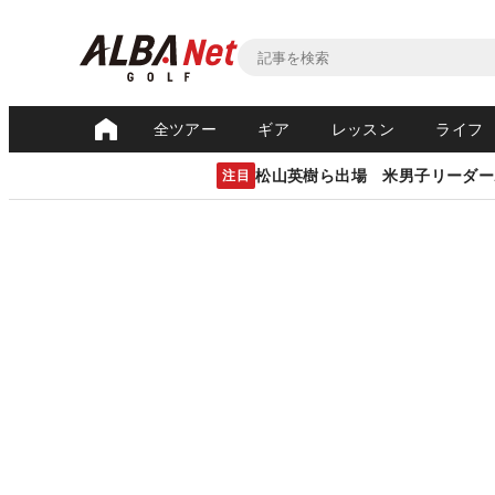
全ツアー
ギア
レッスン
ライフ
松山英樹ら出場 米男子リーダー
注目