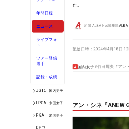
た。
年間日程
所属
ALBA Net編集部
ALBA
ニュース
ライブフォ
ト
配信日時：
2024年4月18日 1
ツアー登録
選手
#
竹田麗央
#
アン
国内女子
記録・成績
JGTO
国内男子
LPGA
米国女子
アン・シネ『ANEW G
PGA
米国男子
DPワ