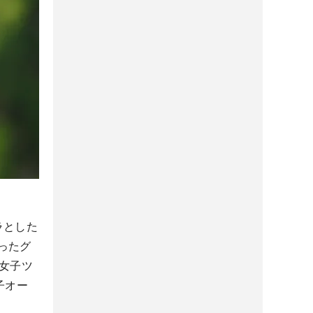
ラとした
ったグ
女子ツ
子オー