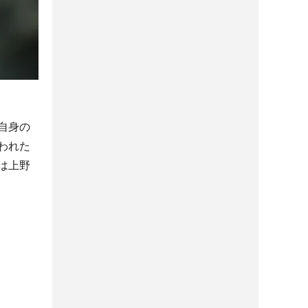
自身の
われた
は上野