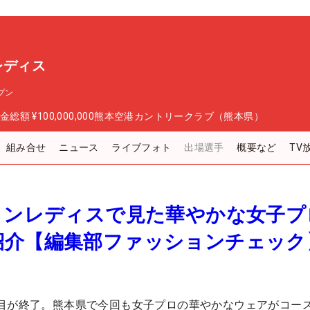
レディス
プン
金総額
¥100,000,000
熊本空港カントリークラブ（熊本県）
組み合せ
ニュース
ライブフォト
出場選手
概要など
TV
リンレディスで見た華やかな女子プ
紹介【編集部ファッションチェック
目が終了。熊本県で今回も女子プロの華やかなウェアがコー