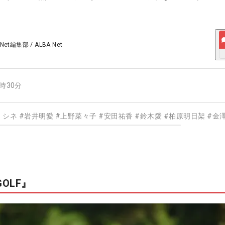
 Net編集部
/
ALBA Net
2時30分
・シネ
#
岩井明愛
#
上野菜々子
#
安田祐香
#
鈴木愛
#
柏原明日架
#
金
OLF』