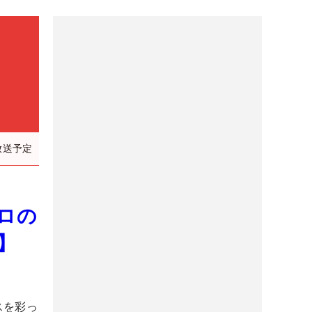
放送予定
ロの
】
スを彩っ