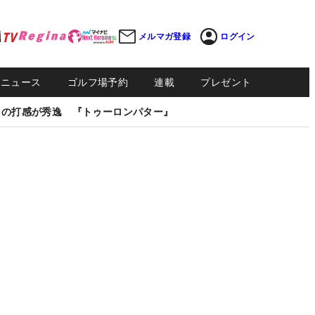
メルマガ登録
ログイン
Sニュース
ゴルフ場予約
連載
プレゼント
しの打感が秀逸 『トゥーロンパター』