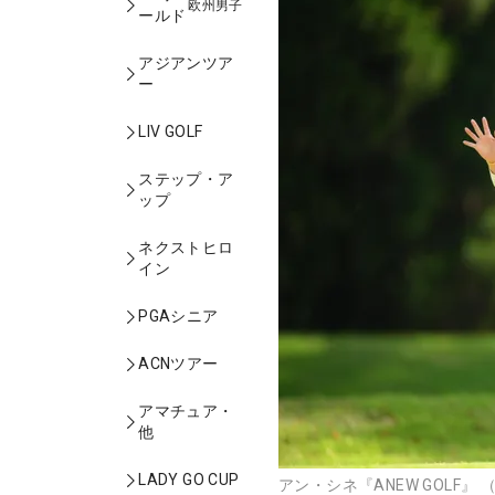
欧州男子
ールド
アジアンツア
ー
LIV GOLF
ステップ・ア
ップ
ネクストヒロ
イン
PGAシニア
ACNツアー
アマチュア・
他
LADY GO CUP
アン・シネ『ANEW GOLF』