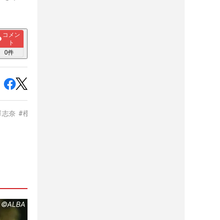
コメン
ト
0
件
澤志奈
#
櫻井心那
#
リ・ハナ
#
河本結