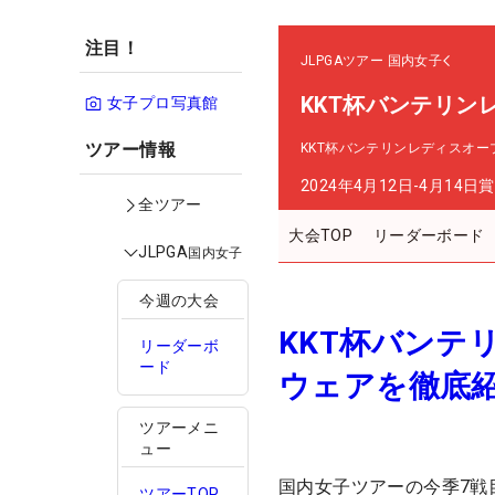
注目！
JLPGAツアー
国内女子
KKT杯バンテリン
女子プロ写真館
ツアー情報
KKT杯バンテリンレディスオー
2024年4月12日-4月14日
賞
全ツアー
大会TOP
リーダーボード
JLPGA
国内女子
今週の大会
KKT杯バンテ
リーダーボ
ード
ウェアを徹底
ツアーメニ
ュー
国内女子ツアーの今季7戦
ツアーTOP