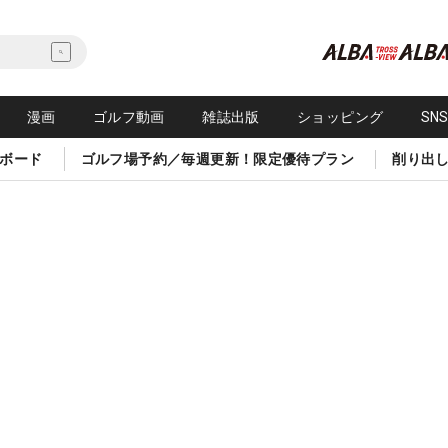
漫画
ゴルフ動画
雑誌出版
ショッピング
SN
ボード
ゴルフ場予約／毎週更新！限定優待プラン
削り出