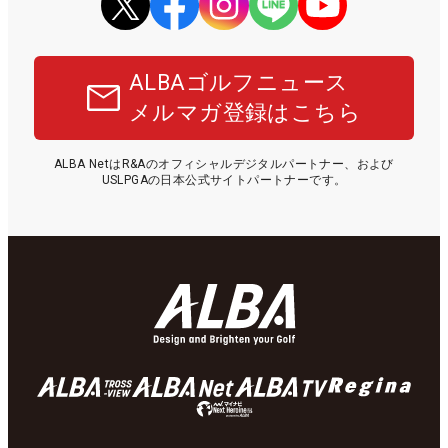
ALBAゴルフニュース
メルマガ登録はこちら
ALBA NetはR&Aのオフィシャルデジタルパートナー、および
USLPGAの日本公式サイトパートナーです。