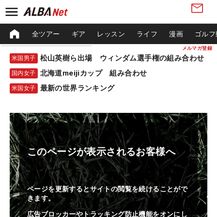
全ツアー
ギア
レッスン
ライフ
漫画
ゴルフ
メルマガ登録
松山英樹ら出場 ウィンダム選手権の組み合わせ
米国男子
北海道meijiカップ 組み合わせ
国内女子
最新の世界ランキング
米国女子
このページが表示されるお客様へ
ページを更新するとサイトの閲覧を続けることがで
きます。
広告ブロッカーやトラッキング防止機能をオンにし