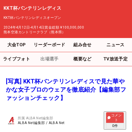
KKT杯バンテリンレディス
KKT杯バンテリンレディスオープン
2024年4月12日-4月14日
賞金総額
¥100,000,000
熊本空港カントリークラブ（熊本県）
大会TOP
リーダーボード
組み合せ
ニュース
ライブフォト
出場選手
概要など
TV放送予定
[写真] KKT杯バンテリンレディスで見た華や
かな女子プロのウェアを徹底紹介【編集部フ
ァッションチェック】
コメン
所属
ALBA Net編集部
ト
ALBA Net編集部
/
ALBA Net
0
件