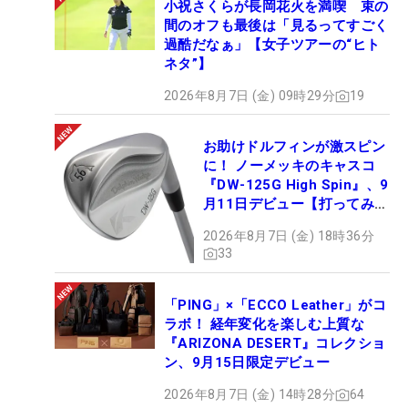
小祝さくらが長岡花火を満喫 束の
間のオフも最後は「見るってすごく
過酷だなぁ」【女子ツアーの“ヒト
ネタ”】
2026年8月7日 (金) 09時29分
19
お助けドルフィンが激スピン
に！ ノーメッキのキャスコ
『DW-125G High Spin』、9
月11日デビュー【打ってみ
た】
2026年8月7日 (金) 18時36分
33
「PING」×「ECCO Leather」がコ
ラボ！ 経年変化を楽しむ上質な
『ARIZONA DESERT』コレクショ
ン、9月15日限定デビュー
2026年8月7日 (金) 14時28分
64