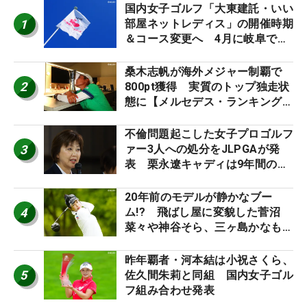
国内女子ゴルフ「大東建託・いい
1
部屋ネットレディス」の開催時期
＆コース変更へ 4月に岐阜で開
催
桑木志帆が海外メジャー制覇で
2
800pt獲得 実質のトップ独走状
態に【メルセデス・ランキング番
外編】
不倫問題起こした女子プロゴルフ
3
ァー3人への処分をJLPGAが発
表 栗永遼キャディは9年間の立
ち入り禁止
20年前のモデルが静かなブー
4
ム!? 飛ばし屋に変貌した菅沼
菜々や神谷そら、三ヶ島かなも使
う“名器”が人気な理由【ツアープ
ロたちの“飛ばしギア”】
昨年覇者・河本結は小祝さくら、
5
佐久間朱莉と同組 国内女子ゴル
フ組み合わせ発表