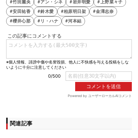
#竹田麗央
#アン・シネ
#岩井明愛
#上野菜々子
#安田祐香
#鈴木愛
#柏原明日架
#金澤志奈
#櫻井心那
#リ・ハナ
#河本結
関連記事