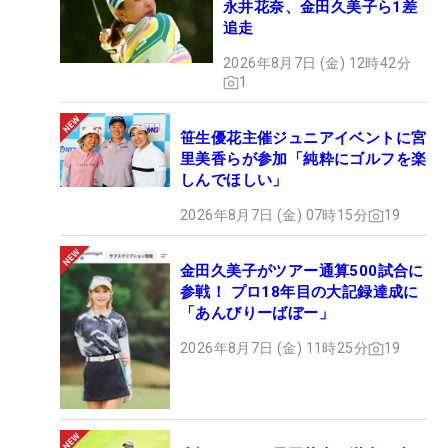
永井花奈、金田久美子ら1差
追走
2026年8月7日 (金) 12時42分
1
笹生優花主催ジュニアイベントに宮
里美香らが参加「純粋にゴルフを楽
しんでほしい」
2026年8月7日 (金) 07時15分
19
金田久美子がツアー通算500試合に
参戦！ プロ18年目の大記録達成に
「あんびりーばぼー」
2026年8月7日 (金) 11時25分
19