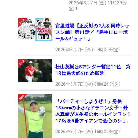
2026年8月7日 (金) 11時30分
10
宮里道場【正反対の2人を同時レッ
スン編】第11話／『勝手にローボ
ール&ギュッ！』
2026年8月7日 (金) 07時00分
9
松山英樹は5アンダー暫定11位 第
1Rは悪天候のため順延
2026年8月7日 (金) 08時26分
1
「パーティーしようぜ！」身長
154cmの小さなドラコン女子・鈴
木真緒が人生初のホールインワン！
173yを5番アイアンで会心のショッ
ト
2026年8月7日 (金) 16時00分
1