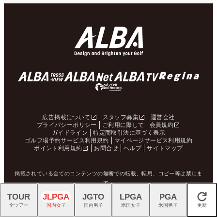
広告掲載について
スタッフ募集
運営会社
プライバシーポリシー
ご利用に際して
会員規約
ガイドライン
特定商取引法に基づく表示
ゴルフ場予約サービス利用規約
マイページサービス利用規約
ポイント利用規約
お問合せ
ヘルプ
サイトマップ
掲載されている全てのコンテンツの無断での転載、転用、コピー等は禁じま
す。
TOUR
JLPGA
JGTO
LPGA
PGA
© ALBA Net
閉じる
全ツアー
国内女子
国内男子
米国女子
米国男子
更新