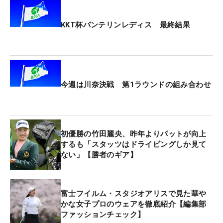
KKT杯バンテリンレディス 最終結果
今週は川奈決戦 第1ラウンドの組み合わせ
初優勝の竹田麗央、昨年よりパットが向上
するも「スタッツはドライビングしか見て
ない」【勝者のギア】
富士フイルム・スタジオアリスで見た華や
かな女子プロのウェアを徹底紹介【編集部
ファッションチェック】