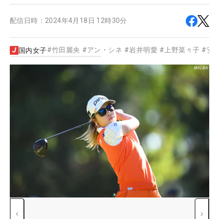
配信日時：
2024年4月18日 12時30分
#
竹田麗央
#
アン・シネ
#
岩井明愛
#
上野菜々子
#
安
国内女子