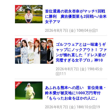
首位通過の岩永杏奈がマッチ1回戦
に勝利 廣吉優梨菜も2回戦へ/全米
女子アマ
2026年8月7日 (金) 10時04分
1
ゴルフウェアとは一味違うギ
ャップにノックアウト！ ファ
ンが惚れ直した「ドレス姿が
完璧すぎる女子プロ」神10
2026年8月7日 (金) 19時45分
111
あふれる熊本への思い 首位発進・
鈴木愛が被災地に1000万円寄付
「もらったお金をほかの人に」
2026年8月7日 (金) 18時10分
19