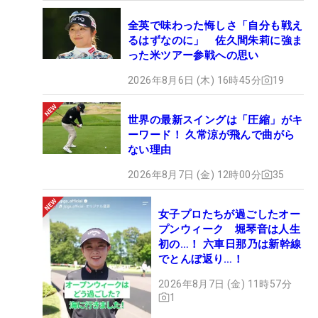
全英で味わった悔しさ「自分も戦え
るはずなのに」 佐久間朱莉に強ま
った米ツアー参戦への思い
2026年8月6日 (木) 16時45分
19
世界の最新スイングは「圧縮」がキ
ーワード！ 久常涼が飛んで曲がら
ない理由
2026年8月7日 (金) 12時00分
35
女子プロたちが過ごしたオー
プンウィーク 堀琴音は人生
初の…！ 六車日那乃は新幹線
でとんぼ返り…！
2026年8月7日 (金) 11時57分
1