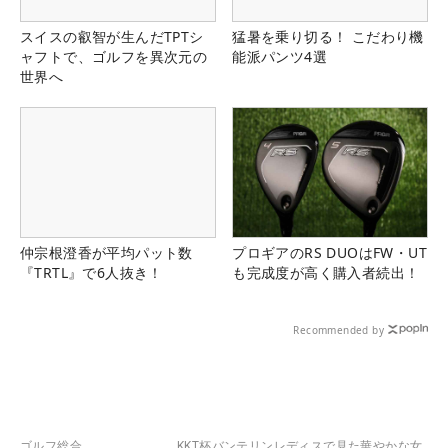
スイスの叡智が生んだTPTシ
猛暑を乗り切る！ こだわり機
ャフトで、ゴルフを異次元の
能派パンツ4選
世界へ
仲宗根澄香が平均パット数
プロギアのRS DUOはFW・UT
『TRTL』で6人抜き！
も完成度が高く購入者続出！
Recommended by
ゴルフ総合
KKT杯バンテリンレディスで見た華やかな女