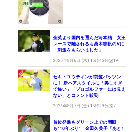
全英より国内を選んだ河本結 女王
レースで離されるも桑木志帆のVに
「刺激をもらいました」
2026年8月6日 (木) 15時45分
19
セキ・ユウティンが前髪パッツン
に！ 新ヘアスタイルに「美しすぎ
て怖い」「プロゴルファーには見え
ない」とコメント殺到
2026年8月7日 (金) 15時29分
7
首位発進もグリーン上での開眼
も“10年ぶり” 金田久美子「あと1