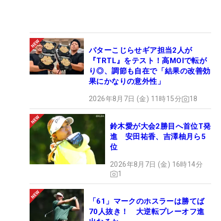
パターこじらせギア担当2人が
『TRTL』をテスト！高MOIで転が
り◎、調節も自在で「結果の改善効
果にかなりの意外性」
2026年8月7日 (金) 11時15分
18
鈴木愛が大会2勝目へ首位T発
進 安田祐香、吉澤柚月ら5
位
2026年8月7日 (金) 16時14分
1
「61」マークのホスラーは勝てば
70人抜き！ 大逆転プレーオフ進