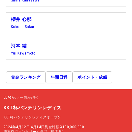
Shina Kanazawa
櫻井 心那
Kokona Sakurai
河本 結
Yui Kawamoto
賞金ランキング
年間日程
ポイント・成績
JLPGAツアー
国内女子
KKT杯バンテリンレディス
KKT杯バンテリンレディスオープン
2024年4月12日-4月14日
賞金総額
¥100,000,000
熊本空港カントリークラブ（熊本県）