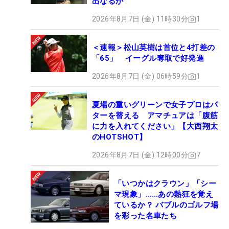
出なるか
2026年8月7日 (金) 11時30分
1
＜速報＞松山英樹は首位と4打差の
「65」 イーグル奪取で好発進
2026年8月7日 (金) 06時59分
1
夏場の重いグリーンで女子プロはパ
ターを替える アマチュアは「腹筋
に力を入れてください」【大西翔太
のHOTSHOT】
2026年8月7日 (金) 12時00分
7
「いつかはクラウン」「シー
マ現象」……あの熱狂を覚え
ているか？ バブルのゴルフ場
を彩った名車たち