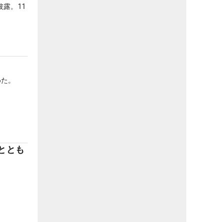
露。11
？
めた。
ととも