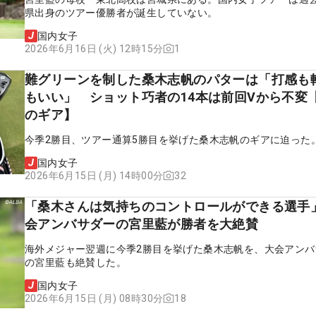
県出身のツアー優勝者が誕生していない。
国内女子
1
2026年6月16日 (火) 12時15分
難グリーンを制した桑木志帆のパターは「打感も
もいい」 ショット巧者の14本は前回Vから不変
のギア】
今季2勝目、ツアー通算5勝目を挙げた桑木志帆のギアに迫った
国内女子
32
2026年6月15日 (月) 14時00分
「桑木さんは気持ちのコントロールができる選手
会アンバサダーの宮里藍が勝者を大絶賛
海外メジャー翌週に今季2勝目を挙げた桑木志帆を、大会アンバ
の宮里藍も絶賛した。
国内女子
18
2026年6月15日 (月) 08時30分