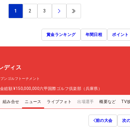
1
2
3
賞金ランキング
年間日程
ポイント
レディス
ープンゴルフトーナメント
金総額
¥150,000,000
六甲国際ゴルフ倶楽部（兵庫県）
組み合せ
ニュース
ライブフォト
出場選手
概要など
TV
前の大会
次