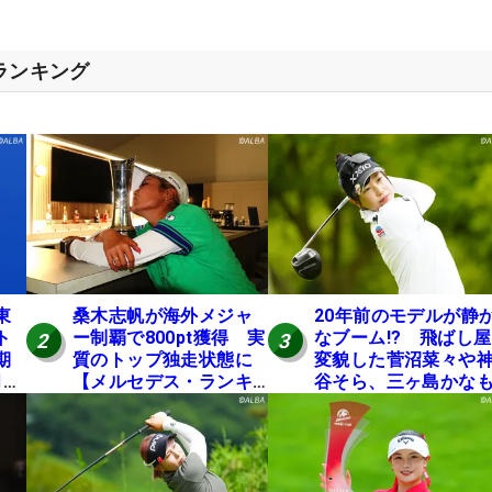
スランキング
東
桑木志帆が海外メジャ
20年前のモデルが静
ト
ー制覇で800pt獲得 実
なブーム!? 飛ばし
2
3
期
質のトップ独走状態に
変貌した菅沼菜々や
月に
【メルセデス・ランキ
谷そら、三ヶ島かな
ング番外編】
使う“名器”が人気な
由【ツアープロたち
の“飛ばしギア”】