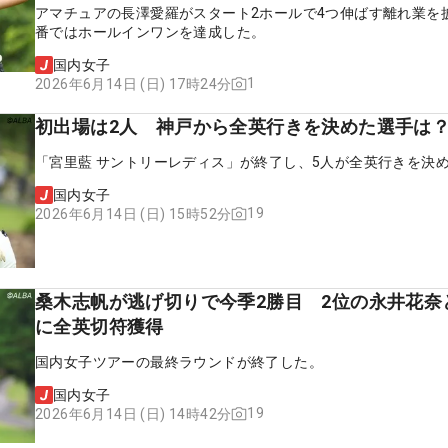
アマチュアの長澤愛羅がスタート2ホールで4つ伸ばす離れ業を披
番ではホールインワンを達成した。
国内女子
1
2026年6月14日 (日) 17時24分
初出場は2人 神戸から全英行きを決めた選手は
「宮里藍 サントリーレディス」が終了し、5人が全英行きを決
国内女子
19
2026年6月14日 (日) 15時52分
桑木志帆が逃げ切りで今季2勝目 2位の永井花奈
に全英切符獲得
国内女子ツアーの最終ラウンドが終了した。
国内女子
19
2026年6月14日 (日) 14時42分