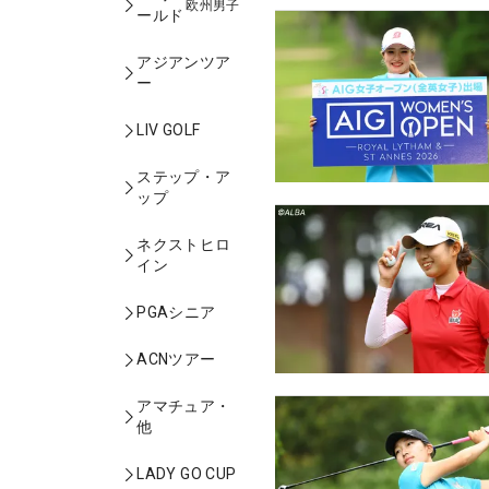
欧州男子
ールド
アジアンツア
ー
LIV GOLF
ステップ・ア
ップ
ネクストヒロ
イン
PGAシニア
ACNツアー
アマチュア・
他
LADY GO CUP