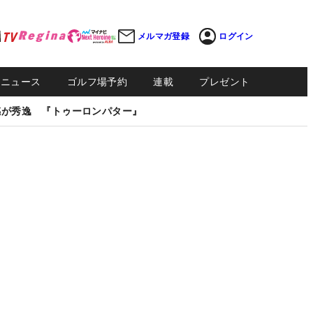
メルマガ登録
ログイン
Sニュース
ゴルフ場予約
連載
プレゼント
感が秀逸 『トゥーロンパター』