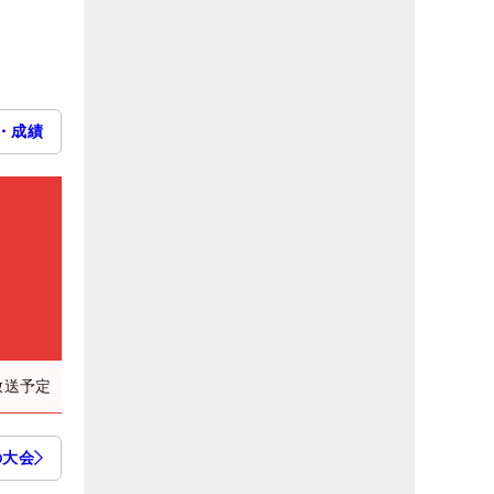
・成績
放送予定
の大会