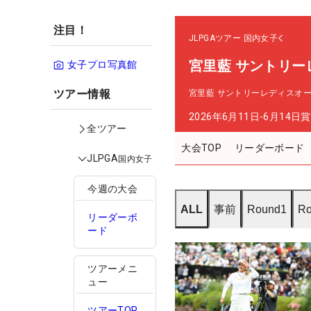
注目！
JLPGAツアー
国内女子
宮里藍 サントリー
女子プロ写真館
ツアー情報
宮里藍 サントリーレディスオ
2026年6月11日-6月14日
賞
全ツアー
大会TOP
リーダーボード
JLPGA
国内女子
今週の大会
ALL
事前
Round1
Ro
リーダーボ
ード
ツアーメニ
ュー
ツアーTOP