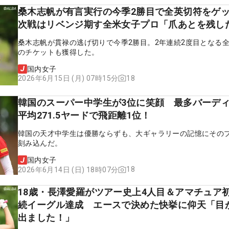
桑木志帆が有言実行の今季2勝目で全英切符を
次戦はリベンジ期す全米女子プロ「爪あとを残し
桑木志帆が貫禄の逃げ切りで今季2勝目。2年連続2度目となる
のチケットも獲得した。
国内女子
18
2026年6月15日 (月) 07時15分
韓国のスーパー中学生が3位に笑顔 最多バーデ
平均271.5ヤードで飛距離1位！
韓国の天才中学生は優勝ならずも、大ギャラリーの記憶にその
刻み込んだ。
国内女子
18
2026年6月14日 (日) 18時07分
18歳・長澤愛羅がツアー史上4人目＆アマチュア
続イーグル達成 エースで決めた快挙に仰天「目
出ました！」