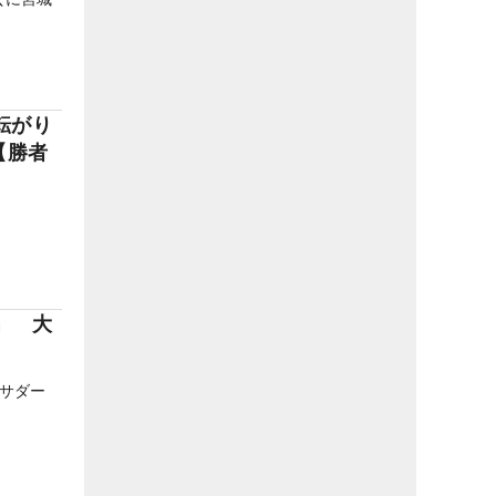
転がり
【勝者
。
」 大
サダー