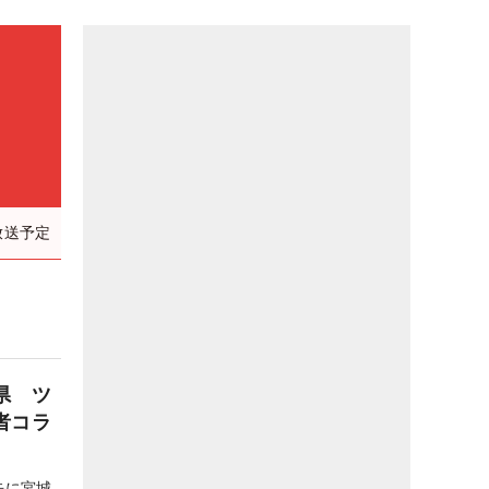
放送予定
県 ツ
者コラ
去に宮城