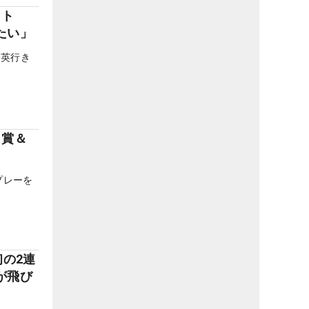
ゲット
たい」
全英行き
ィ賞＆
プレーを
初の2連
が飛び