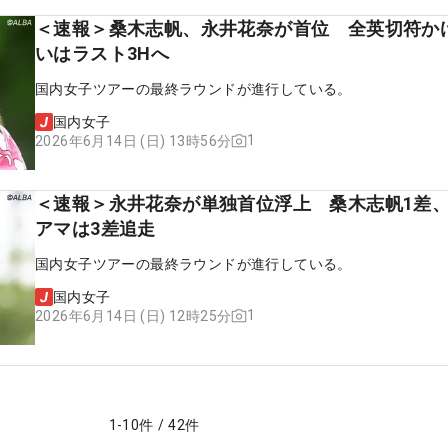
＜速報＞桑木志帆、永井花奈が首位 全英切符か
いはラスト3Hへ
国内女子ツアーの最終ラウンドが進行している。
国内女子
1
2026年6月14日 (日) 13時56分
＜速報＞永井花奈が単独首位浮上 桑木志帆1差、
アマは3差追走
国内女子ツアーの最終ラウンドが進行している。
国内女子
1
2026年6月14日 (日) 12時25分
1
-
10
件
/
42
件