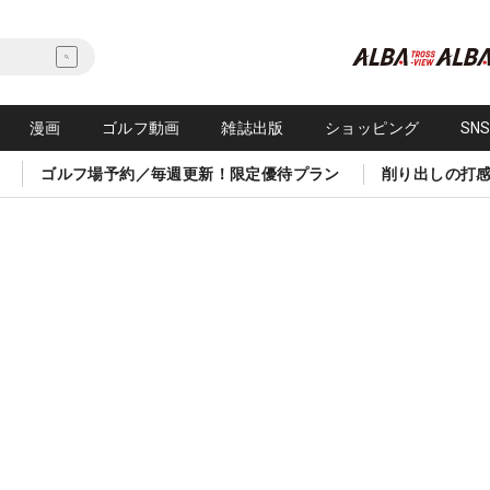
漫画
ゴルフ動画
雑誌出版
ショッピング
SN
ゴルフ場予約／毎週更新！限定優待プラン
削り出しの打