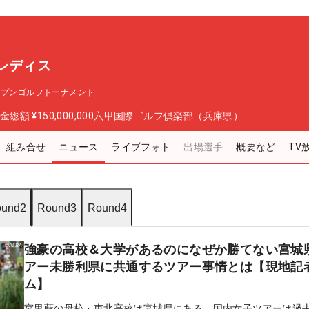
レディス
ープンゴルフトーナメント
金総額
¥150,000,000
六甲国際ゴルフ倶楽部（兵庫県）
組み合せ
ニュース
ライブフォト
出場選手
概要など
TV
und2
Round3
Round4
強豪の高校＆大学があるのになぜか勝てない宮城
アー未勝利県に共通するツアー事情とは【現地記
ム】
宮里藍の母校・東北高校は宮城県にある。国内女子ツアーは過