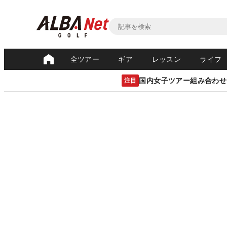
全ツアー
ギア
レッスン
ライフ
国内女子ツアー組み合わせ
注目