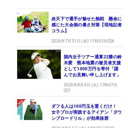
炎天下で選手が魅せた熱戦 懸命に
感じた大会側の暑さ対策【現地記者
コラム】
2026年7月31日 (金) 11時55分
6
国内女子ツアー通算22勝の鈴
木愛 熊本地震の被災者支援
として1000万円を寄付「謹
んでお見舞い申し上げます」
2026年8月4日 (火) 17時07分
1
ダフる人は100円玉を置くだけ！
女子プロが実践するアイアン「ダウ
ンブロードリル」が効果抜群