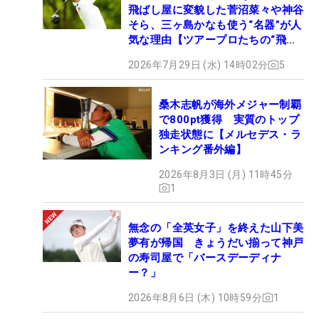
飛ばし屋に変貌した菅沼菜々や神谷
そら、三ヶ島かなも使う“名器”が人
気な理由【ツアープロたちの“飛ば
しギア”】
2026年7月29日 (水) 14時02分
5
桑木志帆が海外メジャー制覇
で800pt獲得 実質のトップ
独走状態に【メルセデス・ラ
ンキング番外編】
2026年8月3日 (月) 11時45分
1
無念の「全英女子」を終えた山下美
夢有が帰国 きょうだい揃って神戸
の寿司屋で「バースデーディナ
ー？」
2026年8月6日 (木) 10時59分
1