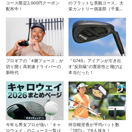
コース限定2,000円クーポン
のフラットな美観コース。大
配布中！
栄カントリー俱楽部（千葉
県）
プロギアの「4層フェース」が
『G740』アイアンが引き出
切り開く高初速ドライバーの
す“反則級”の寛容性と飛びは
新時代
本当だった！
今年も男女プロが強い「キャ
仲宗根澄香が平均パット数
ロウェイ」のニュース一覧は
『TRTL』で6人抜き！