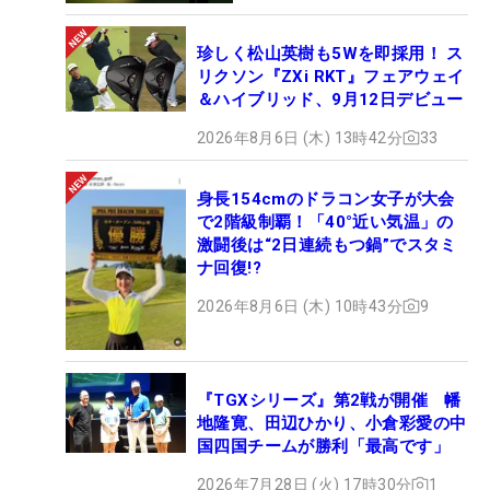
珍しく松山英樹も5Wを即採用！ ス
リクソン『ZXi RKT』フェアウェイ
＆ハイブリッド、9月12日デビュー
2026年8月6日 (木) 13時42分
33
身長154cmのドラコン女子が大会
で2階級制覇！「40°近い気温」の
激闘後は“2日連続もつ鍋”でスタミ
ナ回復!?
2026年8月6日 (木) 10時43分
9
『TGXシリーズ』第2戦が開催 幡
地隆寛、田辺ひかり、小倉彩愛の中
国四国チームが勝利「最高です」
2026年7月28日 (火) 17時30分
1