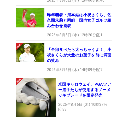
2026年8月6日 (木) 12時00分
40
昨年覇者・河本結は小祝さくら、佐
久間朱莉と同組 国内女子ゴルフ組
み合わせ発表
2026年8月5日 (水) 12時20分
1
「全部食べたら太っちゃうよ！」小
祝さくらが大量のお菓子を前に満面
の笑み
2026年8月6日 (木) 14時09分
7
米国キャロウェイ、PGAツア
ー選手たちが使用するノーメ
ッキブレードを限定発売
2026年8月6日 (木) 10時37分
33