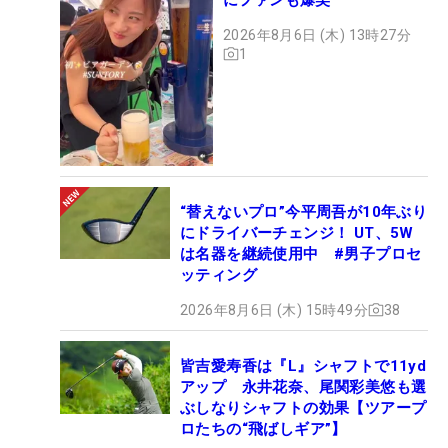
2026年8月6日 (木) 13時27分
1
“替えないプロ”今平周吾が10年ぶり
にドライバーチェンジ！ UT、5W
は名器を継続使用中 #男子プロセ
ッティング
2026年8月6日 (木) 15時49分
38
皆吉愛寿香は『L』シャフトで11yd
アップ 永井花奈、尾関彩美悠も選
ぶしなりシャフトの効果【ツアープ
ロたちの“飛ばしギア”】