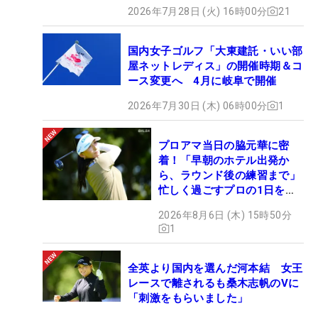
2026年7月28日 (火) 16時00分
21
国内女子ゴルフ「大東建託・いい部
屋ネットレディス」の開催時期＆コ
ース変更へ 4月に岐阜で開催
2026年7月30日 (木) 06時00分
1
プロアマ当日の脇元華に密
着！「早朝のホテル出発か
ら、ラウンド後の練習まで」
忙しく過ごすプロの1日を公
開
2026年8月6日 (木) 15時50分
1
全英より国内を選んだ河本結 女王
レースで離されるも桑木志帆のVに
「刺激をもらいました」