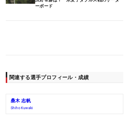
子オープン」（全英）の出場権を狙った今回は「自
ーボード
力で決めたい。優勝を狙います」と開幕前にV宣
言。「Skyは久しぶりの優勝だったので、ウキウキ
していたけど、今回は『勝つために何をするか』を
イメージしていた。狙って取れた優勝は初めてで、
すごく手応えがあります」。理詰めの勝利で自信は
さらに膨らんだ。
19日開幕の「ニチレイレディス」はスキップし、次
戦は海外メジャー「KPMG全米女子プロ選手権」
関連する選手プロフィール・成績
（25～28日、ヘイゼルティン・ナショナルGC/米ミ
ネソタ州）に出場する。テキサス州で開催された昨
年は、初日に10オーバーの「82」を叩いて150位と
桑木 志帆
大きく出遅れた。2日目は「70」と巻き返したが、
Shiho Kuwaki
79位で予選落ち。心はぽっきり折れた。翌年の米ツ
アー出場権を争う予選会（Qシリーズ）の挑戦も
「まだ早すぎる」と断念した。