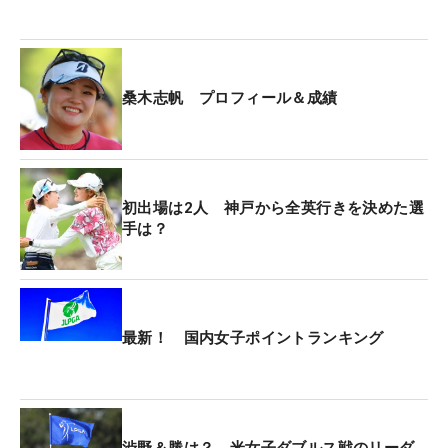
プレーだけに集中しようと思って、それができまし
た」。ギアを切り替えるための歩測でつかんだ、こ
の日最初のバーディ。流れはここから変わり、1打
桑木志帆 プロフィール＆成績
差でし烈なV争いを制した。
前週の「全米女子オープン」で得たものは大きかっ
た。4度目の海外メジャーで自己最高となる14位。
初出場は2人 神戸から全英行きを決めた選
最高峰の舞台で世界のトップたちと互角に戦った。
手は？
「もっと自信を持っていいんだと思った」。トップ
プロたちの技術に、埋められないほどの決定的な差
はない。ゴルフはメンタル競技。心の強さが最後は
勝敗を分けることを、桑木は改めて示して見せた。
最新！ 国内女子ポイントランキング
全米切符が懸かっていた5月の「Sky RKBレディス」
で1年半ぶりとなる通算4勝目を挙げた。そのときも
「優勝するくらいの勢いで」と臨んだが、「AIG女
渋野＆勝は？ 米女子ダブルス戦のリーダ