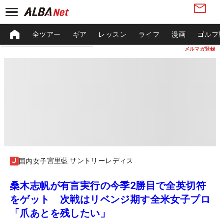
全ツアー
ギア
レッスン
ライフ
漫画
ゴルフ
メルマガ登録
宮里藍 サントリーレディス
国内女子
桑木志帆が有言実行の今季2勝目で全英切符
をゲット 次戦はリベンジ期す全米女子プロ
「爪あとを残したい」