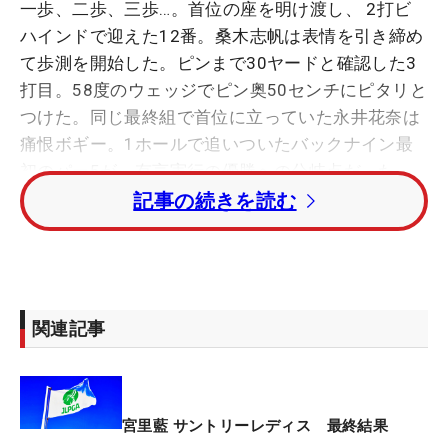
一歩、二歩、三歩…。首位の座を明け渡し、 2打ビ
ハインドで迎えた12番。桑木志帆は表情を引き締め
て歩測を開始した。ピンまで30ヤードと確認した3
打目。58度のウェッジでピン奥50センチにピタリと
つけた。同じ最終組で首位に立っていた永井花奈は
痛恨ボギー。1ホールで追いついたバックナイン最
初のパー5が、有言実行の優勝への分岐点だった。
記事の続きを読む
「40ヤード以内は結構、前からやっているので、い
つもと変わらなかったと思います。ただ、永井選手
が左に外していたので、ここはしっかりバーディを
取らなきゃいけないホールだと思っていました」
関連記事
前半はバーディなしの1ボギー。スタート前に3打あ
った貯金は使い果たしていた。それでも、慌てるこ
とはない。「追いつかれて、追い越されたけど、全
宮里藍 サントリーレディス 最終結果
然動じなかった。自分でもびっくりでした。自分の