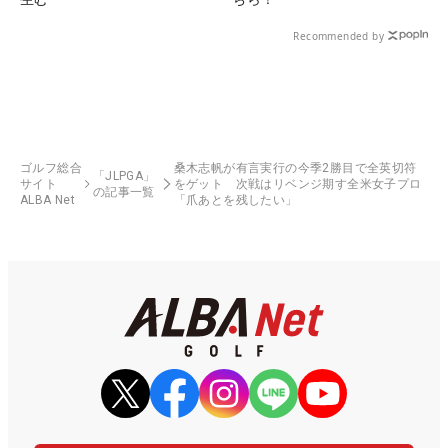
Recommended by
ゴルフ総合
桑木志帆が有言実行の今季2勝目で全英切符
「JLPGA」
サイト
をゲット 次戦はリベンジ期す全米女子プロ
の記事一覧
ALBA Net
「爪あとを残したい」