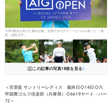
今季2勝目を挙げた桑木志帆。全英行きのチケットもつかみ取った （撮
影：福田文平）
この記事の写真
18
枚を見る
＜宮里藍 サントリーレディス 最終日◇14日◇六
甲国際ゴルフ倶楽部（兵庫県）◇6619ヤード・パー
72＞