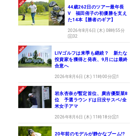
まずは全米女子プロで昨年の借りを返す。リベンジ
44歳262日のツアー最年長
を完了すれば、手に入れた『自信』はちょっとやそ
V 福田侑子の初優勝を支え
っとでは壊れない鋼の鎧（よろい）となる。（文・
た14本【勝者のギア】
臼杵孝志）
2026年8月6日 (木) 08時55分
32
LIVゴルフは来季も継続？ 新たな
投資家を獲得と発表、9月には最終
合意へ
2026年8月6日 (木) 11時00分
1
岩永杏奈が暫定首位、廣吉優梨菜8
位 予選ラウンドは日没サスペ/全
米女子アマ
2026年8月6日 (木) 11時18分
1
20年前のモデルが静かなブーム!?