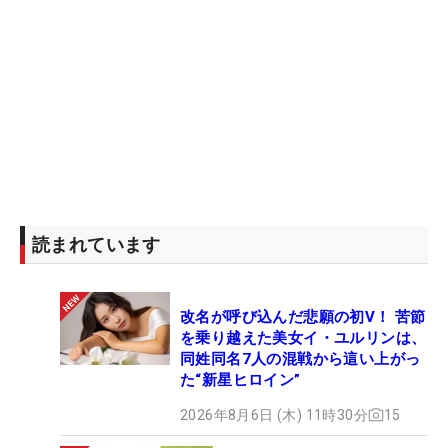
リベンジを期す今年の全米女子プロ。表彰式では
「しっかり爪あとを残せるように頑張りたい」とギ
ャラリーに宣言した。メジャー帰りの帰国即Vは24
年の全英→「ゴルフ5レディス」の竹田麗央以来と
なる。竹田はその年、8勝して初の年間女王に輝
き、翌年から主戦場を米ツアーに移した。
桑木が描く青写真はその再現だ。メルセデス・ラン
読まれています
キングは2位に浮上し、1位の佐久間朱莉とは
35.87pt差。「女王争いをしたことがないので、最
改名が呼び込んだ悲願の初V！ 苦節
後までやりたい。年間女王になって米ツアーに行け
を乗り越えた美女イ・ユルリンは、
たら、一番いいと思う。今はまだ現実的には考えて
同姓同名7人の混戦から這い上がっ
いないけど、今の状態ならまだ勝てると思う。勝ち
た“新星ヒロイン”
にこだわっていきたいです」。
2026年8月6日 (木) 11時30分
15