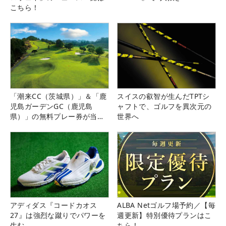
こちら！
「潮来CC（茨城県）」＆「鹿
スイスの叡智が生んだTPTシ
児島ガーデンGC（鹿児島
ャフトで、ゴルフを異次元の
県）」の無料プレー券が当た
世界へ
る！！
アディダス『コードカオス
ALBA Netゴルフ場予約／【毎
27』は強烈な蹴りでパワーを
週更新】特別優待プランはこ
生む
ちら！