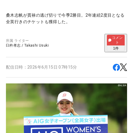
桑木志帆が貫禄の逃げ切りで今季2勝目。2年連続2度目となる
全英行きのチケットも獲得した。
コメン
所属
ライター
ト
臼杵孝志
/
Takashi Usuki
1
件
配信日時：
2026年6月15日 07時15分