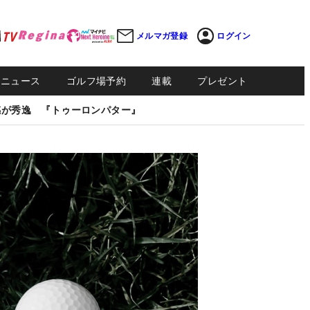
メルマガ登録
ログイン
Sニュース
ゴルフ場予約
連載
プレゼント
感が秀逸 『トゥーロンパター』