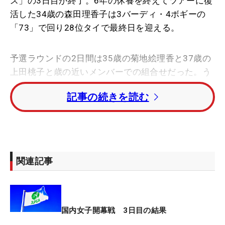
ス」の3日目が終了。6年の休養を終えてツアーに復
活した34歳の森田理香子は3バーディ・4ボギーの
「73」で回り28位タイで最終日を迎える。
予選ラウンドの2日間は35歳の菊地絵理香と37歳の
上田桃子と歳の近いメンバーでの組合せだった。う
って変わって3日目は阿部
未悠
、QTランク1位の宋
記事の続きを読む
ガウンでともに2000年生まれの23歳とのラウン
ド。一回り年下のふたりのプレーを見て「熱いです
よね」とうなづく。
「上手いです。上手いしか言えないです。私が18
関連記事
歳、19歳のときに比べたら全然レベルが違うし、い
まのゴルフクラブを上手く使っている。阿部さん
は、きょう調子悪そうだったけど、調子がよかった
らポンポンと勝てそうな感じだし、宋さんも」と若
国内女子開幕戦 3日目の結果
手のレベルの高さに舌を巻いた。