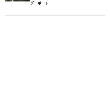
6年ぶりのツアー会場には森田が知らない若手の選
ダーボード
手がたくさんいる。「みんな若いから、（私が）戻
ってくる場所間違えちゃったかなって（笑）。あと
もうちょっとでレジェンド
だし…レジェンド行こう
かな（笑）」と冗談を言いその場を盛り上げた。そ
んな森田だが、予選
2日間のドライバーの平均飛距
離は堂々の1位。若手組に劣らないベテランの強さ
を見せつけた。
最終ラウンドは36歳の笠りつ子と、昨季メルセデ
ス・ランキング3位で21歳の岩井明愛だ。岩井は昨
シーズンのドライビングディスタンスで257.88ヤー
ドを記録しており、注目の飛ばし屋だ。若手VSベテ
ランの飛距離勝対決にも注目だ。（文・高木彩音）