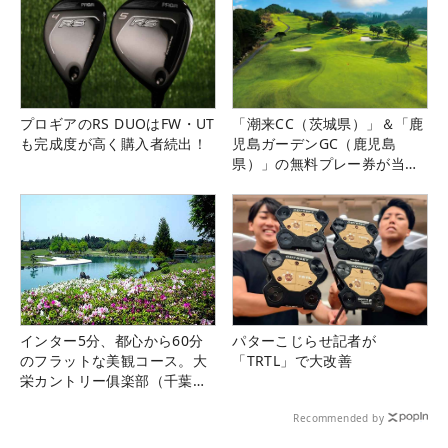
プロギアのRS DUOはFW・UT
「潮来CC（茨城県）」＆「鹿
も完成度が高く購入者続出！
児島ガーデンGC（鹿児島
県）」の無料プレー券が当た
る！！
インター5分、都心から60分
パターこじらせ記者が
のフラットな美観コース。大
「TRTL」で大改善
栄カントリー俱楽部（千葉
県）
Recommended by