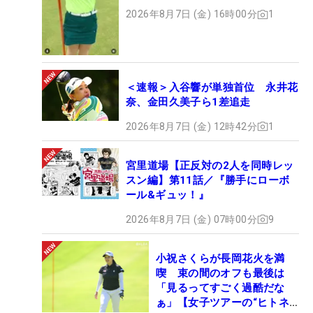
ト
2026年8月7日 (金) 16時00分
1
＜速報＞入谷響が単独首位 永井花
奈、金田久美子ら1差追走
2026年8月7日 (金) 12時42分
1
宮里道場【正反対の2人を同時レッ
スン編】第11話／『勝手にローボ
ール&ギュッ！』
2026年8月7日 (金) 07時00分
9
小祝さくらが長岡花火を満
喫 束の間のオフも最後は
「見るってすごく過酷だな
ぁ」【女子ツアーの“ヒトネ