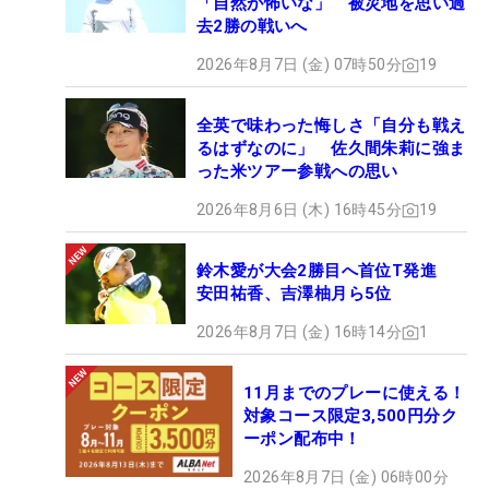
「自然が怖いな」 被災地を思い過
去2勝の戦いへ
2026年8月7日 (金) 07時50分
19
全英で味わった悔しさ「自分も戦え
るはずなのに」 佐久間朱莉に強ま
った米ツアー参戦への思い
2026年8月6日 (木) 16時45分
19
鈴木愛が大会2勝目へ首位T発進
安田祐香、吉澤柚月ら5位
2026年8月7日 (金) 16時14分
1
11月までのプレーに使える！
対象コース限定3,500円分ク
ーポン配布中！
2026年8月7日 (金) 06時00分