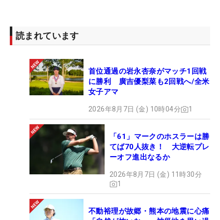
読まれています
首位通過の岩永杏奈がマッチ1回戦
に勝利 廣吉優梨菜も2回戦へ/全米
女子アマ
2026年8月7日 (金) 10時04分
1
「61」マークのホスラーは勝
てば70人抜き！ 大逆転プレ
ーオフ進出なるか
2026年8月7日 (金) 11時30分
1
不動裕理が故郷・熊本の地震に心痛