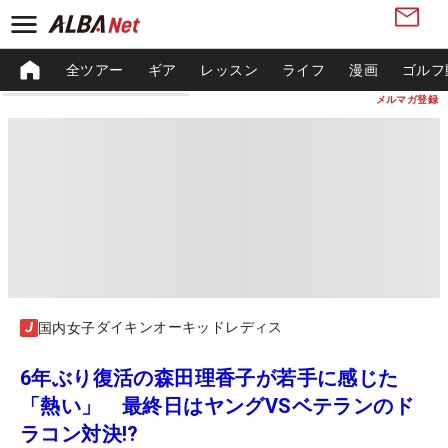
全ツアー
ギア
レッスン
ライフ
漫画
ゴルフ
メルマガ登録
ダイキンオーキッドレディス
国内女子
6年ぶり復活の森田理香子が若手に感じた
「熱い」 最終日はヤングVSベテランのド
ラコン対決!?