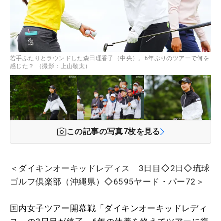
若手ふたりとラウンドした森田理香子（中央）。6年ぶりのツアーで何を
感じた？ （撮影：上山敬太）
この記事の写真
7
枚を見る
＜ダイキンオーキッドレディス 3日目◇2日◇琉球
ゴルフ倶楽部（沖縄県）◇6595ヤード・パー72＞
国内女子ツアー開幕戦「ダイキンオーキッドレディ