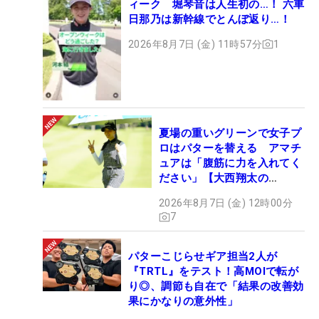
ィーク 堀琴音は人生初の…！ 六車
日那乃は新幹線でとんぼ返り…！
2026年8月7日 (金) 11時57分
1
夏場の重いグリーンで女子プ
ロはパターを替える アマチ
ュアは「腹筋に力を入れてく
ださい」【大西翔太の
HOTSHOT】
2026年8月7日 (金) 12時00分
7
パターこじらせギア担当2人が
『TRTL』をテスト！高MOIで転が
り◎、調節も自在で「結果の改善効
果にかなりの意外性」