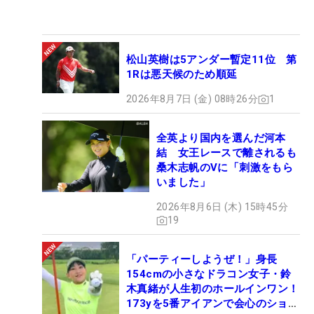
松山英樹は5アンダー暫定11位 第
1Rは悪天候のため順延
2026年8月7日 (金) 08時26分
1
全英より国内を選んだ河本
結 女王レースで離されるも
桑木志帆のVに「刺激をもら
いました」
2026年8月6日 (木) 15時45分
19
「パーティーしようぜ！」身長
154cmの小さなドラコン女子・鈴
木真緒が人生初のホールインワン！
173yを5番アイアンで会心のショッ