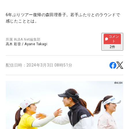
6年ぶりツアー復帰の森田理香子。若手ふたりとのラウンドで
感じたこととは。
コメン
所属
ALBA Net編集部
ト
高木 彩音
/
Ayane Takagi
2
件
配信日時：
2024年3月3日 08時51分