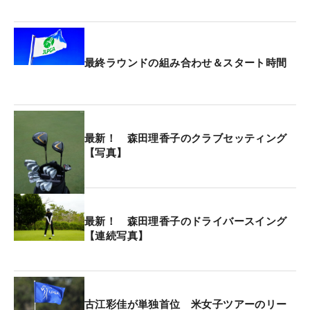
また、技術面だけでなく、プレースタイルにも気づ
きがあった。「みんなリズム感を自分で持っていま
最終ラウンドの組み合わせ＆スタート時間
すよね。個人個人のルーティンとか、みんな変わら
ないし、それが人によってコロコロ変えるのではな
くて、ちゃんと決まったことをやっている」と歩く
ペースに、打つ前のルーティンなど、自分の”ペー
最新！ 森田理香子のクラブセッティング
ス”を崩さない二人の姿にも感銘を受けた。
【写真】
森田が10代、20代前半のときと比べると「（二人
は）堂々としている。（私が）若いときはもうビビ
リ倒していたから
（笑）」と、明かした。「昔、私
最新！ 森田理香子のドライバースイング
【連続写真】
がやっているときは多分バチバチだったかもしれな
いけど、もういまはそんな感じではないからね」と
ツアー会場の雰囲気に変化も感じていた。
古江彩佳が単独首位 米女子ツアーのリー