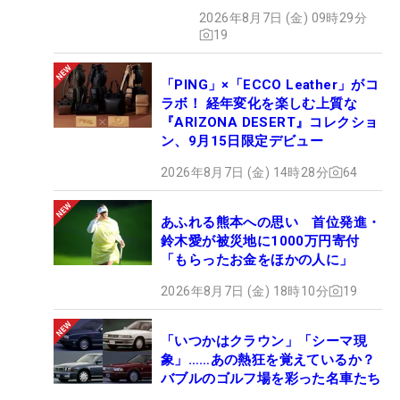
タ”】
2026年8月7日 (金) 09時29分
19
「PING」×「ECCO Leather」がコ
ラボ！ 経年変化を楽しむ上質な
『ARIZONA DESERT』コレクショ
ン、9月15日限定デビュー
2026年8月7日 (金) 14時28分
64
あふれる熊本への思い 首位発進・
鈴木愛が被災地に1000万円寄付
「もらったお金をほかの人に」
2026年8月7日 (金) 18時10分
19
「いつかはクラウン」「シーマ現
象」……あの熱狂を覚えているか？
バブルのゴルフ場を彩った名車たち