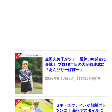
金田久美子がツアー通算500試合に
参戦！ プロ18年目の大記録達成に
「あんびりーばぼー」
2026年8月7日 (金) 11時25分
19
セキ・ユウティンが前髪パッ
ツンに！ 新ヘアスタイルに