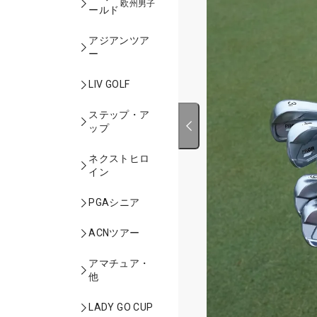
欧州男子
ールド
アジアンツア
ー
LIV GOLF
ステップ・ア
ップ
ネクストヒロ
イン
PGAシニア
ACNツアー
アマチュア・
他
LADY GO CUP