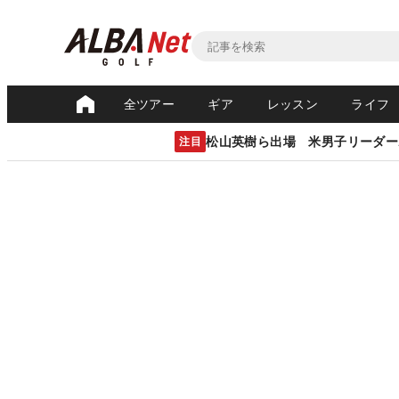
全ツアー
ギア
レッスン
ライフ
松山英樹ら出場 米男子リーダー
注目