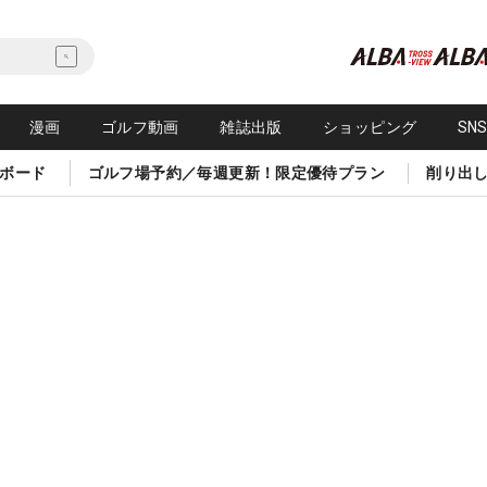
漫画
ゴルフ動画
雑誌出版
ショッピング
SN
ボード
ゴルフ場予約／毎週更新！限定優待プラン
削り出