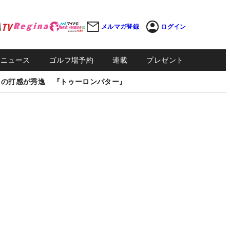
メルマガ登録
ログイン
Sニュース
ゴルフ場予約
連載
プレゼント
しの打感が秀逸 『トゥーロンパター』