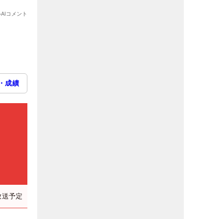
・成績
放送予定