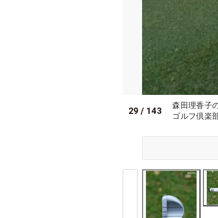
森田理香子
29
/
143
ゴルフ倶楽