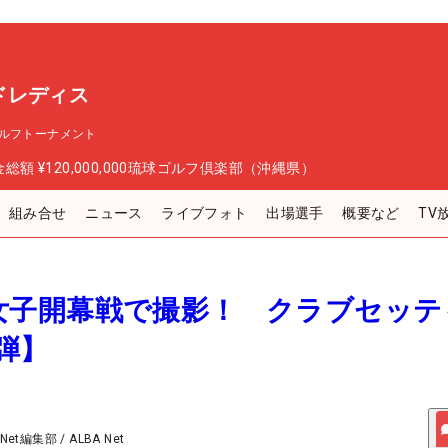
ドレディス
ルフトーナメント
金総額
¥120,000,000
琉球ゴルフ倶楽部（沖縄県）
組み合せ
ニュース
ライブフォト
出場選手
概要など
TV
24年女子開幕戦で撮影！ クラブセッ
弾】
 Net編集部
/
ALBA Net