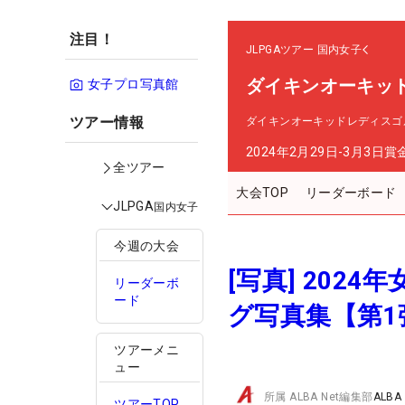
注目！
JLPGAツアー
国内女子
ダイキンオーキッ
女子プロ写真館
ツアー情報
ダイキンオーキッドレディスゴ
2024年2月29日-3月3日
賞
全ツアー
大会TOP
リーダーボード
JLPGA
国内女子
今週の大会
[写真] 20
リーダーボ
ード
グ写真集【第1
ツアーメニ
ュー
所属
ALBA Net編集部
ALBA
ツアーTOP