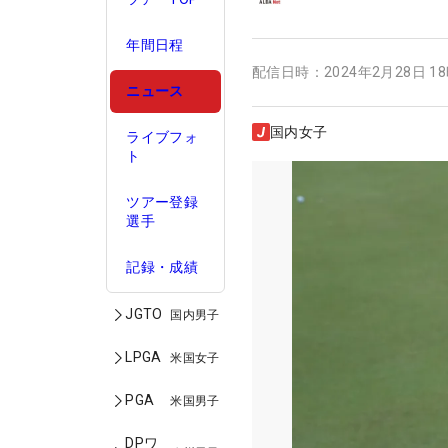
年間日程
配信日時：
2024年2月28日 1
ニュース
国内女子
ライブフォ
ト
ツアー登録
選手
記録・成績
JGTO
国内男子
LPGA
米国女子
PGA
米国男子
DPワ