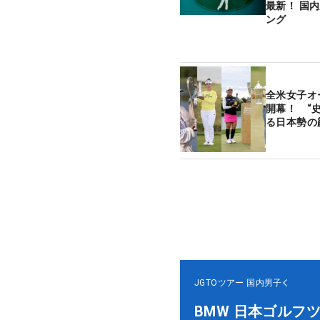
最新！ 国
ング
全米女子オ
開幕！ “
る日本勢の
JGTOツアー
国内男子
BMW 日本ゴルフ