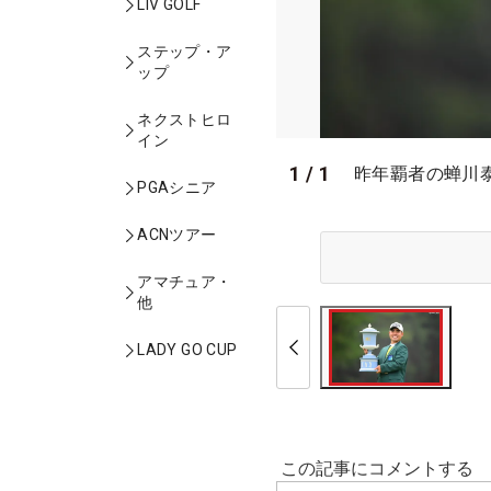
LIV GOLF
ステップ・ア
ップ
ネクストヒロ
イン
1
/
1
昨年覇者の蝉川
PGAシニア
ACNツアー
アマチュア・
他
LADY GO CUP