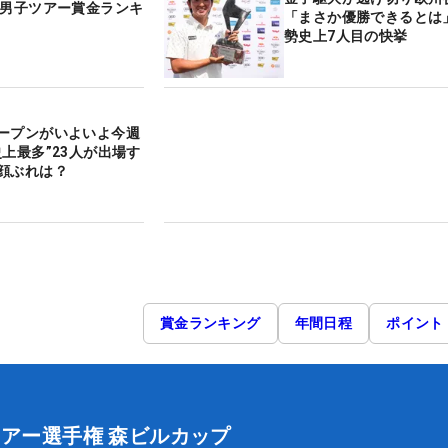
内男子ツアー賞金ランキ
「まさか優勝できるとは
勢史上7人目の快挙
ープンがいよいよ今週
史上最多”23人が出場す
顔ぶれは？
賞金ランキング
年間日程
ポイント
ツアー選手権 森ビルカップ