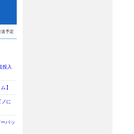
放送予定
戦投入
ラム】
ズノに
デーバッ