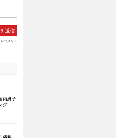
国内男子
ング
初優勝