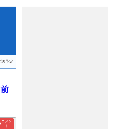
放送予定
 前
コメン
ト