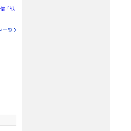
自信「戦
ス一覧