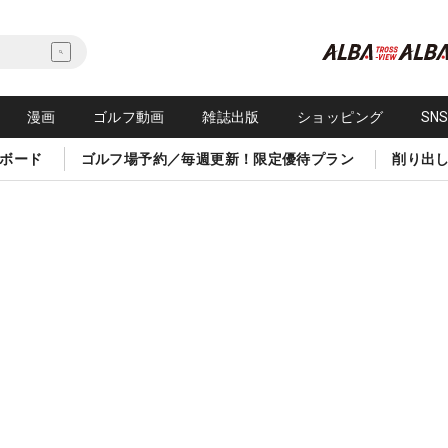
漫画
ゴルフ動画
雑誌出版
ショッピング
SN
ボード
ゴルフ場予約／毎週更新！限定優待プラン
削り出