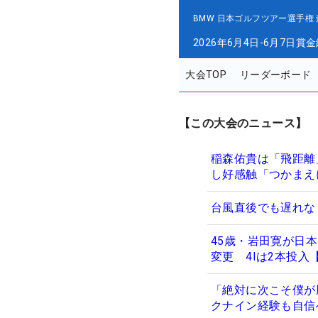
BMW 日本ゴルフツアー選手権
2026年6月4日-6月7日
賞金
大会TOP
リーダーボード
【この大会のニュース】
稲森佑貴は「飛距離
し好感触「つかまえ
台風直後でも遅れな
45歳・岩田寛が日
変更 4Iは2本投入
「絶対に次こそ僕が
クナイン経験も自信