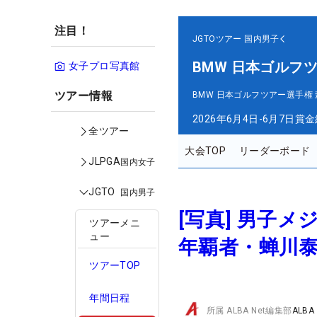
注目！
JGTOツアー
国内男子
BMW 日本ゴルフ
女子プロ写真館
ツアー情報
BMW 日本ゴルフツアー選手権
2026年6月4日-6月7日
賞金
全ツアー
大会TOP
リーダーボード
JLPGA
国内女子
JGTO
国内男子
[写真] 男子
ツアーメニ
ュー
年覇者・蝉川
ツアーTOP
年間日程
所属
ALBA Net編集部
ALBA