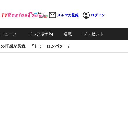
メルマガ登録
ログイン
Sニュース
ゴルフ場予約
連載
プレゼント
しの打感が秀逸 『トゥーロンパター』