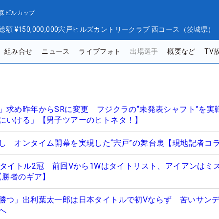
 森ビルカップ
総額
¥150,000,000
宍戸ヒルズカントリークラブ 西コース（茨城県）
組み合せ
ニュース
ライブフォト
出場選手
概要など
TV
」求め昨年からSRに変更 フジクラの“未発表シャフト”を実
にいける」【男子ツアーのヒトネタ！】
し オンタイム開幕を実現した“宍戸”の舞台裏【現地記者コ
本タイトル2冠 前回Vから1Wはタイトリスト、アイアンはミ
【勝者のギア】
勝つ」出利葉太一郎は日本タイトルで初Vならず 苦いサン
へ