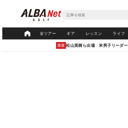
全ツアー
ギア
レッスン
ライフ
松山英樹ら出場 米男子リーダー
注目