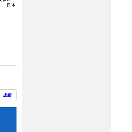
」 日本
・成績