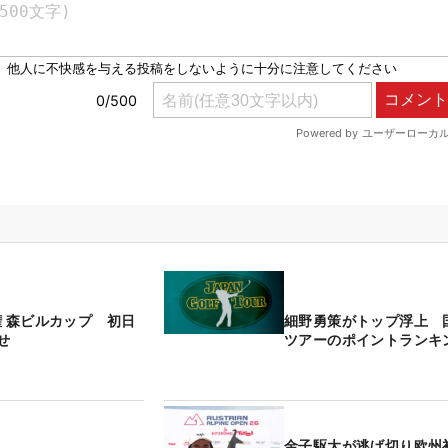
権 森ビルカップ 初日
細野勇策がトップ浮上 
せ
ツアーのポイントランキ
金子駆大が逃げ切り欧州