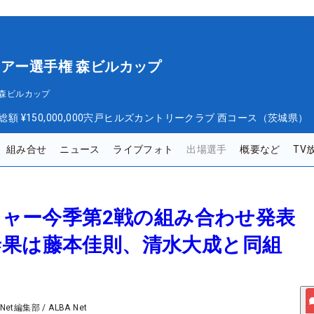
ツアー選手権 森ビルカップ
 森ビルカップ
総額
¥150,000,000
宍戸ヒルズカントリークラブ 西コース（茨城県）
組み合せ
ニュース
ライブフォト
出場選手
概要など
TV
メジャー今季第2戦の組み合わせ発表
泰果は藤本佳則、清水大成と同組
 Net編集部
/
ALBA Net