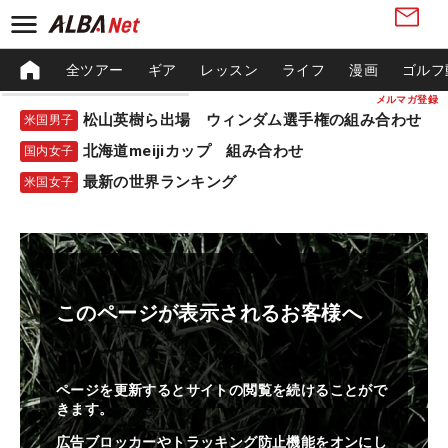
全ツアー
ギア
レッスン
ライフ
漫画
ゴルフ
メルマガ登録
松山英樹ら出場 ウィンダム選手権の組み合わせ
米国男子
北海道meijiカップ 組み合わせ
国内女子
最新の世界ランキング
米国女子
このページが表示されるお客様へ
ページを更新するとサイトの閲覧を続けることがで
きます。
広告ブロッカーやトラッキング防止機能をオンにし