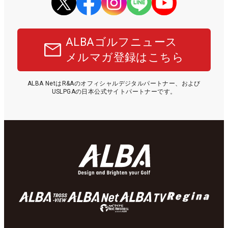
ALBAゴルフニュース
メルマガ登録はこちら
ALBA NetはR&Aのオフィシャルデジタルパートナー、および
USLPGAの日本公式サイトパートナーです。