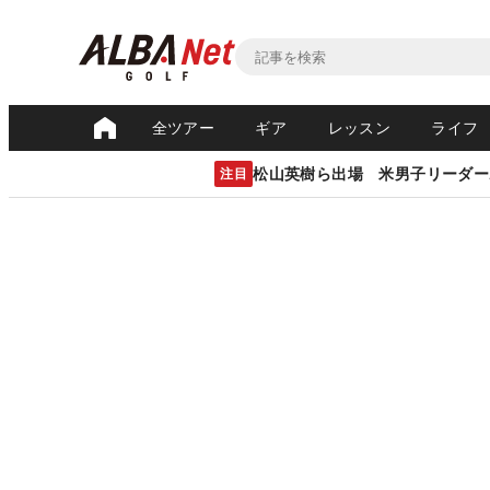
全ツアー
ギア
レッスン
ライフ
松山英樹ら出場 米男子リーダー
注目