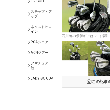
LIV GOLF
ステップ・ア
ップ
ネクストヒロ
イン
石川遼の優勝ギアは？ （撮影：
PGAシニア
ACNツアー
アマチュア・
他
LADY GO CUP
この記事