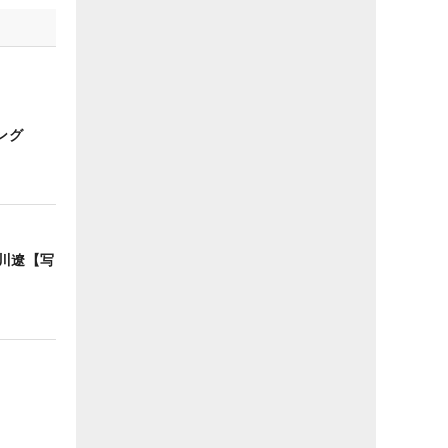
ング
川遼【写