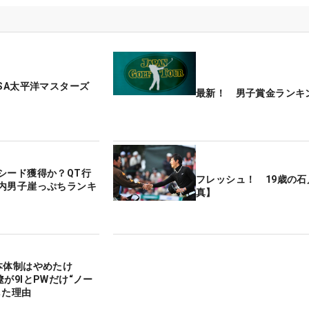
ISA太平洋マスターズ
最新！ 男子賞金ランキ
シード獲得か？QT行
フレッシュ！ 19歳の石
内男子崖っぷちランキ
真】
本体制はやめたけ
が9IとPWだけ“ノー
した理由