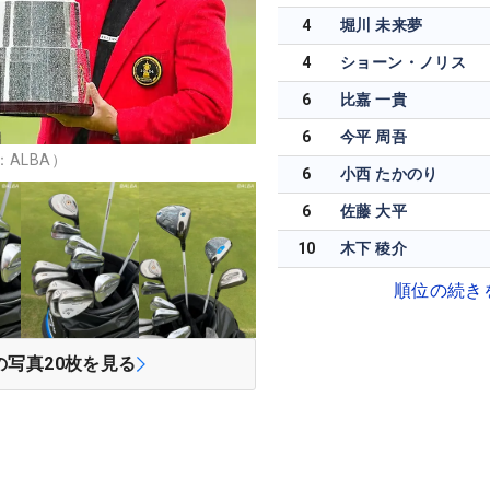
4
堀川 未来夢
4
ショーン・ノリス
6
比嘉 一貴
6
今平 周吾
ALBA）
6
小西 たかのり
6
佐藤 大平
10
木下 稜介
順位の続き
の写真
20
枚を見る