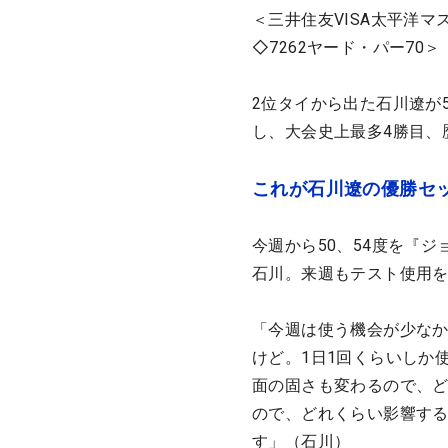
＜三井住友VISA太平洋
◇7262ヤード・パー70＞
2位タイから出た石川遼が
し、大会史上最多4勝目、
これが石川遼の優勝セ
今週から50、54度を『
石川。来週もテスト使用
「今週は使う機会が少なか
けど。1日1回くらいしか
面の固さも変わるので、
ので、どれくらい影響す
す」（石川）