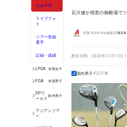
ニュース
石川遼が得意の御殿場でツ
ライブフォ
ト
所属
ALBA Net編集部
ALBA
ツアー登録
選手
記録・成績
配信日時：
2024年11月11日 
LPGA
米国女子
#
石川遼
国内男子
PGA
米国男子
DPワ
欧州男子
ールド
アジアンツア
ー