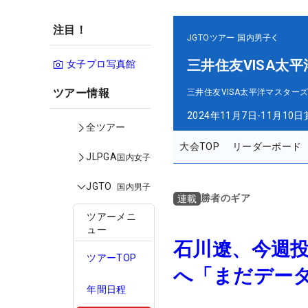
注目！
JGTOツアー
国内男子
三井住友VISA太
女子プロ写真館
ツアー情報
三井住友VISA太平洋マスター
2024年11月7日-11月10日
全ツアー
大会TOP
リーダーボード
JLPGA
国内女子
JGTO
国内男子
勝者のギア
連載
ツアーメニ
ュー
石川遼、今週投
ツアーTOP
へ「まだデー
年間日程