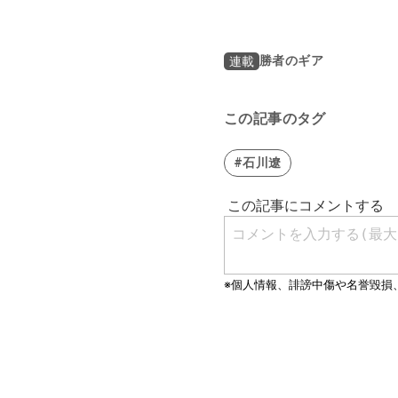
勝者のギア
連載
この記事のタグ
#石川遼