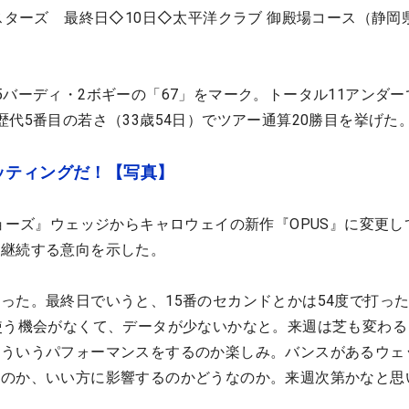
マスターズ 最終日◇10日◇太平洋クラブ 御殿場コース（静岡
5バーディ・2ボギーの「67」をマーク。トータル11アンダー
歴代5番目の若さ（33歳54日）でツアー通算20勝目を挙げた
ッティングだ！【写真】
ジョーズ』ウェッジからキャロウェイの新作『OPUS』に変更し
を継続する意向を示した。
った。最終日でいうと、15番のセカンドとかは54度で打っ
使う機会がなくて、データが少ないかなと。来週は芝も変わる
どういうパフォーマンスをするのか楽しみ。バンスがあるウェ
るのか、いい方に影響するのかどうなのか。来週次第かなと思