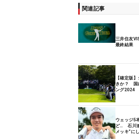
関連記事
三井住友V
最終結果
【確定版】
きか？ 国
ング2024
ウェッジ5
ど… 石川遼
メッキ”に