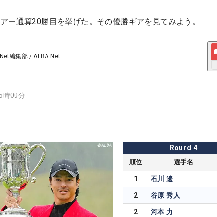
アー通算20勝目を挙げた。その優勝ギアを見てみよう。
 Net編集部
/
ALBA Net
15時00分
Round
4
順位
選手名
1
石川 遼
2
谷原 秀人
2
河本 力