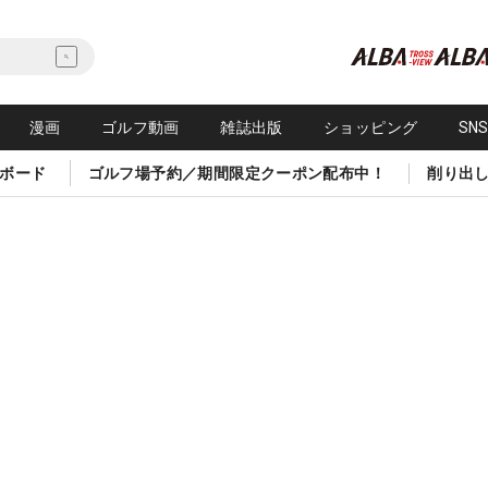
漫画
ゴルフ動画
雑誌出版
ショッピング
SN
ボード
ゴルフ場予約／期間限定クーポン配布中！
削り出