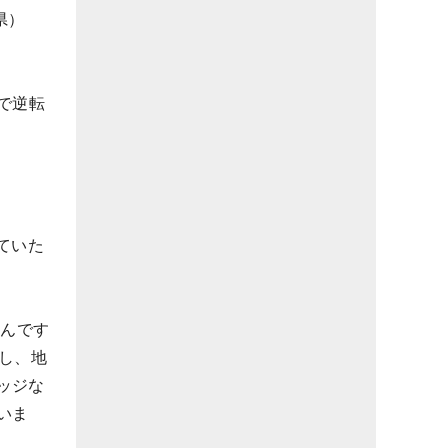
県）
で逆転
。
ていた
たんです
し、地
ッジな
いま