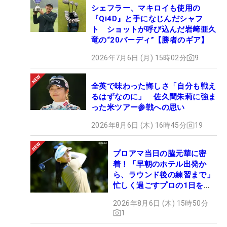
シェフラー、マキロイも使用の
S・
『Qi4D』と手になじんだシャフ
ビン
65
10,861,428
20
※
ト ショットが呼び込んだ岩﨑亜久
セン
竜の“20バーディ”【勝者のギア】
ト
2026年7月6日 (月) 15時02分
9
Ｊ・
パグ
66
10,096,390
20
12季連続12回目
☆
ンサ
全英で味わった悔しさ「自分も戦え
ン
るはずなのに」 佐久間朱莉に強ま
宇喜
った米ツアー参戦への思い
67
多 飛
9,959,421
20
2季連続2回目
2026年8月6日 (木) 16時45分
19
翔
上井
68
9,932,000
14
3季ぶり11回目
プロアマ当日の脇元華に密
邦浩
着！「早朝のホテル出発か
市原
ら、ラウンド後の練習まで」
69
9,743,748
21
6季連続11回目
弘大
忙しく過ごすプロの1日を公
開
69位までが来季シード権獲得
2026年8月6日 (木) 15時50分
1
片岡
70
9,648,222
18