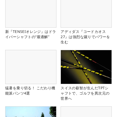
100
3,930,918
16
☆
ジホ
ダンロップフェニックス終了時点
※上位100名
新『TENSEIオレンジ』はドラ
アディダス『コードカオス
イバーシャフトの“最適解”
27』は強烈な蹴りでパワーを
生む
義務試合数不足の桂川有人、香妻陣一朗、中島啓
太、スコット・ビンセント（ジンバブエ）は除外さ
れるため、ランキング69位までがシード獲得。
試
順
前
獲得賞金
氏名
合
位
回
（円）
数
猛暑を乗り切る！ こだわり機
スイスの叡智が生んだTPTシ
50
51
小平 智
15,823,600
11
能派パンツ4選
ャフトで、ゴルフを異次元の
世界へ
51
56
杉原 大河
14,848,721
21
52
47
宮里 優作
14,747,990
20