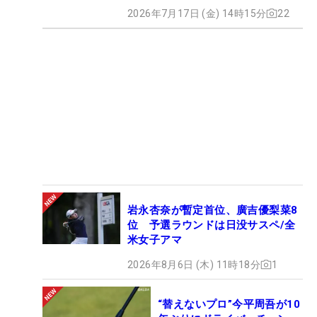
2026年7月17日 (金) 14時15分
22
竹安
28
30,170,537
22
3季連続5回目
俊也
池村
29
29,110,822
20
7季連続7回目
寛世
吉田
30
28,689,650
23
3季連続3回目
泰基
前田
31
光史
28,677,249
22
2季連続2回目
朗
香妻
32
陣一
28,476,428
7
※
☆
岩永杏奈が暫定首位、廣吉優梨菜8
朗
位 予選ラウンドは日没サスペ/全
鍋谷
米女子アマ
33
26,399,098
21
3季連続3回目
太一
2026年8月6日 (木) 11時18分
1
Ｈ・
Ｗ・
34
26,332,903
21
10季連続11回目
リュ
“替えないプロ”今平周吾が10
ー