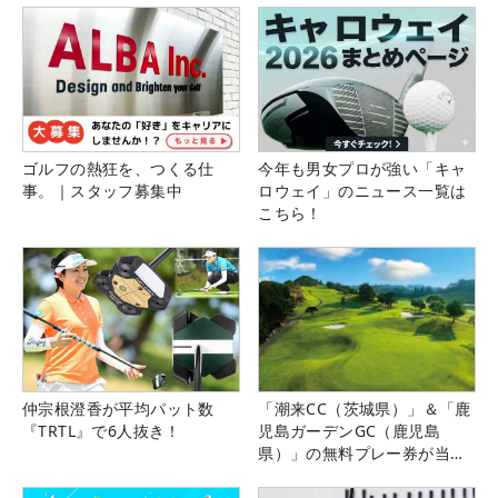
大西
85
6,908,898
5
☆
魁斗
今野
86
6,887,532
17
大喜
中山
87
6,882,561
17
絹也
ゴルフの熱狂を、つくる仕
今年も男女プロが強い「キャ
事。｜スタッフ募集中
ロウェイ」のニュース一覧は
吉本
88
6,847,503
16
翔雄
こちら！
杉本
89
エリ
6,573,940
20
ック
木下
90
6,168,510
20
☆
裕太
伊藤
91
6,083,366
17
仲宗根澄香が平均パット数
「潮来CC（茨城県）」＆「鹿
誠道
『TRTL』で6人抜き！
児島ガーデンGC（鹿児島
県）」の無料プレー券が当た
竹山
92
5,194,075
8
る！！
昂成