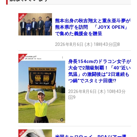
遼
清水
7
71,760,412
21
4季連続4回目
大成
熊本出身の秋吉翔太と重永亜斗夢が
熊本県庁を訪問 「JOYX OPEN」
桂川
8
67,106,278
7
※
で集めた義援金を贈呈
有人
2026年8月6日 (木) 18時43分
8
小木
9
曽
63,967,587
22
2季連続2回目
喬
身長154cmのドラコン女子が
大会で2階級制覇！「40°近い
杉浦
10
62,281,355
17
初
悠太
気温」の激闘後は“2日連続も
つ鍋”でスタミナ回復!?
米澤
11
61,721,540
19
2季連続2回目
蓮
2026年8月6日 (木) 10時43分
9
幡地
12
59,350,407
21
4季連続4回目
隆寛
Ｓ・
13
ノリ
59,063,677
19
2季連続7回目
ス
米国キャロウェイ、PGAツアー選