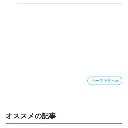
78
8,295,494
20
公佑
小袋
79
8,128,166
17
秀人
伴
80
真太
7,896,464
16
郎
古川
81
龍之
7,612,266
8
介
小鯛
82
7,513,399
15
竜也
ページ上部へ
田中
83
章太
7,287,600
15
郎
小林
オススメの記事
84
伸太
6,995,222
22
郎