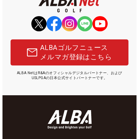
65
62
浅地 洋佑
10,690,873
20
66
63
重永 亜斗夢
9,374,000
16
67
64
原 敏之
9,303,661
15
68
68
片岡 大育
9,160,222
17
ALBAゴルフニュース
69
70
池田 勇太
9,073,700
12
メルマガ登録はこちら
69位までが来季シード権獲得
ALBA NetはR&Aのオフィシャルデジタルパートナー、および
70
77
西山 大広
8,849,283
19
USLPGAの日本公式サイトパートナーです。
71
65
市原 弘大
8,803,748
20
72
72
宇喜多 飛翔
8,589,421
19
73
71
時松 隆光
8,519,160
20
74
81
近藤 智弘
8,332,966
14
75
76
砂川 公佑
8,295,494
19