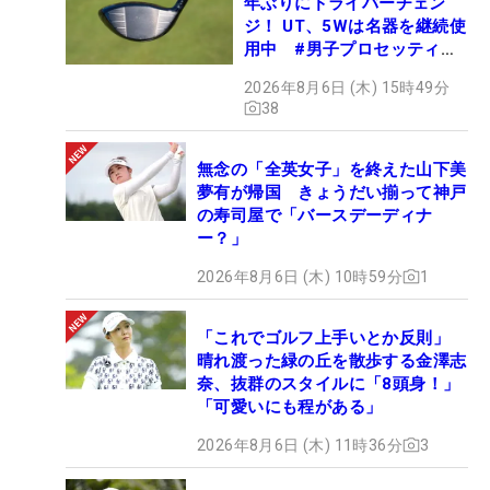
年ぶりにドライバーチェン
ジ！ UT、5Wは名器を継続使
細野
35
26,296,116
23
2季連続2回目
用中 #男子プロセッティン
勇策
グ
2026年8月6日 (木) 15時49分
大槻
36
25,169,236
23
6季連続6回目
38
智春
石坂
37
23,811,122
20
4季連続4回目
無念の「全英女子」を終えた山下美
友宏
夢有が帰国 きょうだい揃って神戸
の寿司屋で「バースデーディナ
鈴木
38
23,395,635
23
2季連続2回目
ー？」
晃祐
2026年8月6日 (木) 10時59分
1
小斉
39
平 優
22,536,417
17
3季ぶり2回目
和
「これでゴルフ上手いとか反則」
谷原
晴れ渡った緑の丘を散歩する金澤志
40
21,704,633
14
4季連続18回目
秀人
奈、抜群のスタイルに「8頭身！」
「可愛いにも程がある」
塚田
41
20,346,132
23
5季連続10回目
陽亮
2026年8月6日 (木) 11時36分
3
嘉数
42
20,312,326
21
3季連続4回目