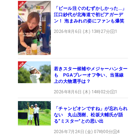
大育
「ビール注ぐのむずかしかった…」
重永
江口紗代が北海道で初ビアガーデ
71
亜斗
9,374,000
17
ン！ 泡まみれの姿にファンも爆笑
夢
2026年8月6日 (木) 13時27分
1
原
72
9,303,661
16
敏之
池田
73
9,073,700
13
勇太
時松
若きスター候補やメジャーハンター
74
9,040,760
21
隆光
も PGAプレーオフ争い、当落線
上の大物選手は？
西山
75
8,849,283
20
大広
2026年8月6日 (木) 14時02分
1
小浦
76
8,743,957
20
和也
「チャンピオンですね」が忘れられ
ない 丸山茂樹、松坂大輔氏が語
近藤
77
8,332,966
15
☆
る“ミスター”との思い出
智弘
2026年7月24日 (金) 07時00分
4
砂川