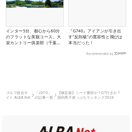
53
52
長野 泰雅
13,629,992
21
Ｊ・デロスサ
54
57
13,611,922
21
ントス
55
48
李 尚熹
13,472,180
6
インター5分、都心から60分
『G740』アイアンが引き出
のフラットな美観コース。大
す“反則級”の寛容性と飛びは
56
50
篠 優希
13,080,861
17
栄カントリー俱楽部（千葉
本当だった！
県）
57
79
小西 貴紀
12,785,700
18
Recommended by
58
54
出水田 大二郎
12,500,669
20
59
55
中島 啓太
11,829,222
4
60
58
杉山 知靖
11,380,916
11
61
60
下家 秀琉
11,310,750
8
ゴルフ総合サ
「JGTO」
【確定版】シード獲得か？QT行きか？
イト ALBA Net
の記事一覧
国内男子崖っぷちランキング2024
スコット・ビ
62
104
10,861,428
2
ンセント
63
59
大堀 裕次郎
10,844,070
20
64
61
Ｔ・ペク
10,811,700
20