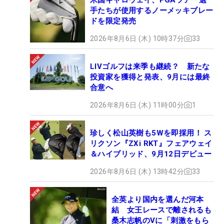
金子
手たちが使用するノーメッキブレー
14
53,637,802
20
2季連続2回目
駆大
ドを限定発売
稲森
2026年8月6日 (木) 10時37分
33
15
48,737,967
23
10季連続10回目
佑貴
岩﨑
LIVゴルフは来季も継続？ 新たな
16
亜久
43,900,107
21
3季連続3回目
投資家を獲得と発表、9月には最終
竜
合意へ
堀川
2026年8月6日 (木) 11時00分
1
17
未来
42,992,211
23
7季連続8回目
夢
珍しく松山英樹も5Wを即採用！ ス
佐藤
18
42,901,892
23
5季連続5回目
リクソン『ZXi RKT』フェアウェイ
大平
＆ハイブリッド、9月12日デビュー
蟬川
19
42,254,874
19
2季連続2回目
2026年8月6日 (木) 13時42分
33
泰果
阿久
全英より国内を選んだ河本
20
津 未
41,693,365
23
4季連続4回目
結 女王レースで離されるも
来也
桑木志帆のVに「刺激をもら