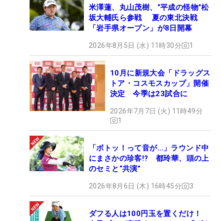
光倫
米澤蓮、丸山茂樹、“平成の怪物”松
坂大輔氏ら参戦 夏の東北決戦
坂本
43
19,937,594
16
初
「岩手県オープン」が8日開幕
雄介
2026年8月5日 (水) 11時30分
1
高
44
19,188,547
15
初
君宅
10月に新規大会「ドラッグス
勝俣
45
19,151,516
21
3季連続3回目
トア・コスモスカップ」開催
陵
決定 今季は23試合に
大堀
2026年7月7日 (火) 11時49分
46
裕次
19,110,736
21
2季連続5回目
1
郎
平本
47
17,620,978
21
2季連続2回目
「ボトッ！って音が…」ラウンド中
世中
にまさかの珍客!? 都玲華、頭の上
大岩
のセミと“共演”
48
17,569,552
17
2季ぶり3回目
龍一
2026年8月6日 (木) 16時45分
3
岡田
49
17,484,494
17
初
晃平
ダフる人は100円玉を置くだけ！
Ｂ・