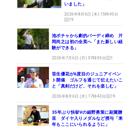
宋
いました」
21
39,076,520
22
4季連続10回目
永漢
2026年8月6日 (木) 15時45分
片岡
19
22
37,512,839
23
4季連続4回目
尚之
比嘉
池ポチャから劇的バーディ締め 片
23
37,441,366
19
2季ぶり5回目
一貴
岡尚之は初の全英へ「また新しい経
験ができる」
河本
24
35,605,341
23
3季連続3回目
力
2026年7月6日 (月) 07時55分
1
永野
25
竜太
33,246,599
22
5季連続11回目
笹生優花が6度目のジュニアイベン
郎
ト開催 ゴルフを通じて伝えたいこ
と「真剣だけど、それを楽しむ」
Ｍ・
ヘン
26
30,759,494
18
4季ぶり8回目
2026年8月6日 (木) 17時43分
19
ドリ
ー
35年ぶり快挙Vの細野勇策に副賞贈
生源
呈 ダイヤ入りメダルなど授与「来
27
寺 龍
30,280,699
16
初
年もここにいられるように」
憲