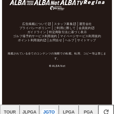
76
66
小浦 和也
8,222,357
19
77
67
伴 真太郎
7,896,464
15
78
69
小袋 秀人
7,688,166
16
広告掲載について
スタッフ募集
運営会社
プライバシーポリシー
ご利用に際して
会員規約
79
74
小鯛 竜也
7,513,399
14
ガイドライン
特定商取引法に基づく表示
ゴルフ場予約サービス利用規約
マイページサービス利用規約
80
73
古川 龍之介
7,090,666
7
ポイント利用規約
お問合せ
ヘルプ
サイトマップ
81
75
中山 絹也
6,882,561
16
掲載されている全てのコンテンツの無断での転載、転用、コピー等は禁じま
82
82
杉本 エリック
6,573,940
19
す。
© ALBA Net
83
78
今野 大喜
6,414,866
16
84
80
吉本 翔雄
6,374,837
15
Ｊ・パグンサ
85
94
6,206,390
19
ン
86
84
木下裕太
5,708,510
21
87
85
大西 魁斗
5,538,898
4
TOUR
JLPGA
JGTO
LPGA
PGA
閉じる