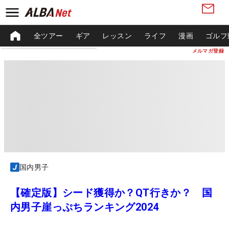
全ツアー
ギア
レッスン
ライフ
漫画
ゴルフ
メルマガ登録
国内男子
【確定版】シード獲得か？QT行きか？ 国
内男子崖っぷちランキング2024