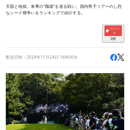
天国と地獄。来季の“職場”を巡る戦い、国内男子ツアーのし烈
なシード権争いをランキングで紹介する。
コメン
ト
0
件
配信日時：
2024年11月24日 16時30分