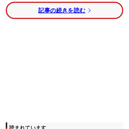
記事の続きを読む
☆…賞金シード以外での出場権保持
試
順
氏
備
獲得賞金（円）
合
シード情報
位
名
考
数
平田
1
112,440,879
23
3季連続3回目
憲聖
金谷
2
109,551,222
20
2季連続3回目
拓実
今平
3
94,110,707
19
9季連続9回目
周吾
岩田
4
93,130,902
23
7季連続17回目
寛
木下
5
88,370,595
22
6季連続6回目
稜介
石川
6
85,960,510
21
16季連続16回目
読まれています