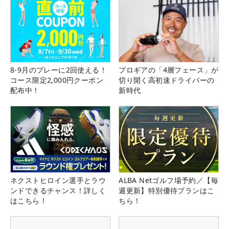
植竹
93
5,160,200
20
勇太
照屋
94
佑唯
5,118,807
16
智
8-9月のプレーに2回使える！
プロギアの「4層フェース」が
出利
コース限定2,000円クーポン
切り開く高初速ドライバーの
95
葉 太
4,748,000
10
配布中！
新時代
一郎
余
96
4,638,750
12
松柏
片山
97
4,529,250
11
☆
晋呉
山田
98
4,297,651
10
☆
大晟
ネクストヒロイン選手とラウ
ALBA Netゴルフ場予約／【毎
ンドできるチャンス！詳しく
週更新】特別優待プランはこ
田中
はこちら！
ちら！
99
4,107,075
7
裕基
ヤン