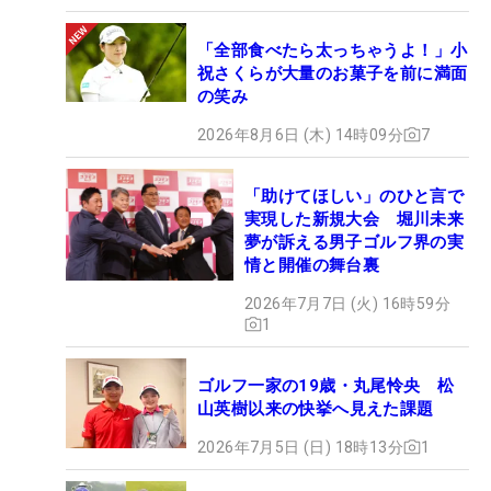
ント
ス
「全部食べたら太っちゃうよ！」小
祝さくらが大量のお菓子を前に満面
篠
58
13,080,861
18
初
の笑み
優希
2026年8月6日 (木) 14時09分
7
浅地
59
12,639,444
21
2季連続7回目
洋佑
「助けてほしい」のひと言で
出水
60
田 大
12,500,669
21
7季連続7回目
実現した新規大会 堀川未来
二郎
夢が訴える男子ゴルフ界の実
情と開催の舞台裏
下家
61
12,430,750
9
初
秀琉
2026年7月7日 (火) 16時59分
1
杉山
62
11,840,916
12
4季連続4回目
知靖
ゴルフ一家の19歳・丸尾怜央 松
中島
63
11,829,222
4
3季連続3回目※
☆
山英樹以来の快挙へ見えた課題
啓太
2026年7月5日 (日) 18時13分
1
Ｔ・
64
11,263,700
21
5季連続5回目
ペク