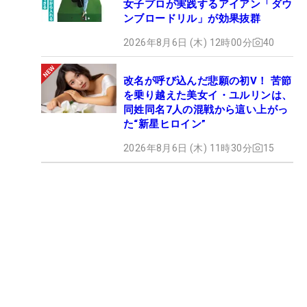
女子プロが実践するアイアン「ダウ
50
ケネ
16,483,849
18
3季連続12回目
ンブロードリル」が効果抜群
ディ
2026年8月6日 (木) 12時00分
40
杉原
51
16,218,721
22
2季連続2回目
大河
改名が呼び込んだ悲願の初V！ 苦節
小平
を乗り越えた美女イ・ユルリンは、
52
15,823,600
12
2季ぶり12回目
智
同姓同名7人の混戦から這い上がっ
た“新星ヒロイン”
宮里
53
14,747,990
21
4季連続20回目
優作
2026年8月6日 (木) 11時30分
15
李
54
13,918,180
7
2季ぶり9回目
尚熹
小西
55
13,725,700
19
3季連続3回目
貴紀
長野
56
13,629,992
22
3季連続3回目
泰雅
Ｊ・
デロ
57
スサ
13,611,922
22
3季連続3回目