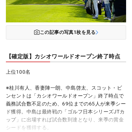
この記事の写真
1
枚を見る
【確定版】カシオワールドオープン終了時点
上位100名
※桂川有人、香妻陣一朗、中島啓太、スコット・ビ
ンセントは「カシオワールドオープン」終了時点で
義務試合数不足のため、69位までの65人が来季シー
ド獲得。中島は最終戦の「
ゴルフ日本シリーズJTカ
ップ
」に出場すれば試合数到達となり、来季の賞金
シードを獲得する。