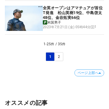
全英オープンはアマチュアが首位
T発進 松山英樹19位、中島啓太
48位、金谷拓実66位
米国男子
1
2023年7月21日 (金) 05時44分
1
-
25
件
/
35
件
1
2
ページ上部へ
オススメの記事