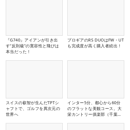
『G740』アイアンが引き出
プロギアのRS DUOはFW・UT
す“反則級”の寛容性と飛びは
も完成度が高く購入者続出！
本当だった！
スイスの叡智が生んだTPTシ
インター5分、都心から60分
ャフトで、ゴルフを異次元の
のフラットな美観コース。大
世界へ
栄カントリー俱楽部（千葉
県）