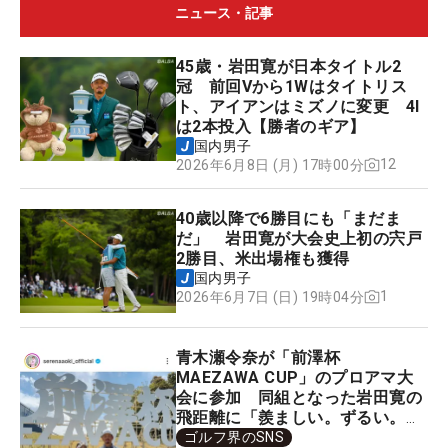
ニュース・記事
45歳・岩田寛が日本タイトル2
冠 前回Vから1Wはタイトリス
ト、アイアンはミズノに変更 4I
は2本投入【勝者のギア】
国内男子
12
2026年6月8日 (月) 17時00分
40歳以降で6勝目にも「まだま
だ」 岩田寛が大会史上初の宍戸
2勝目、米出場権も獲得
国内男子
1
2026年6月7日 (日) 19時04分
青木瀬令奈が「前澤杯
MAEZAWA CUP」のプロアマ大
会に参加 同組となった岩田寛の
飛距離に「羨ましい。ずるい。
笑」と思わず本音をポロリ
ゴルフ界のSNS