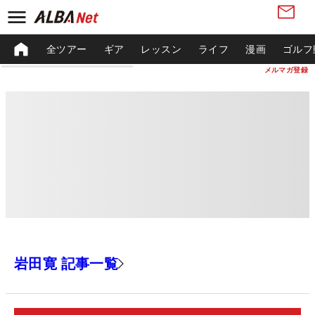
全ツアー
ギア
レッスン
ライフ
漫画
ゴルフ
メルマガ登録
岩田寛 記事一覧