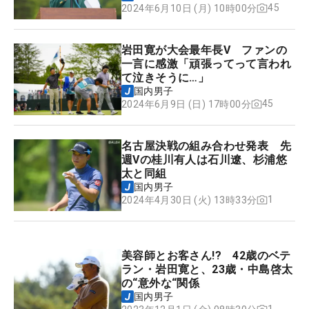
45
2024年6月10日 (月) 10時00分
岩田寛が大会最年長V ファンの
一言に感激「頑張ってって言われ
て泣きそうに…」
国内男子
45
2024年6月9日 (日) 17時00分
名古屋決戦の組み合わせ発表 先
週Vの桂川有人は石川遼、杉浦悠
太と同組
国内男子
1
2024年4月30日 (火) 13時33分
美容師とお客さん!? 42歳のベテ
ラン・岩田寛と、23歳・中島啓太
の“意外な“関係
国内男子