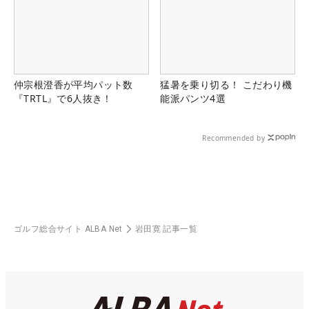
仲宗根澄香が平均パット数
猛暑を乗り切る！ こだわり機
『TRTL』で6人抜き！
能派パンツ4選
Recommended by
ゴルフ総合サイト ALBA Net
岩田寛 記事一覧