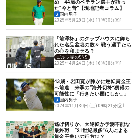
め 44歳のベテラン選手が語っ
た“今と昔”【現地記者コラム】
国内男子
1
2025年5月28日 (水) 11時30分
「前澤杯」のクラブハウスに飾ら
れた名品盆栽の数々 戦う選手たち
の心を和ませる？
ゴルフ界のSNS
1
2025年4月24日 (木) 16時38分
43歳・岩田寛が静かに逆転賞金王
へ前進 来季の“海外切符”獲得の
可能性に「行きたい国にしか…」
国内男子
1
2024年11月30日 (土) 09時21分
逃げ切りか、大逆転か予測不能な
最終戦 “21世紀最多”6人による
賞金王争いの行方は？