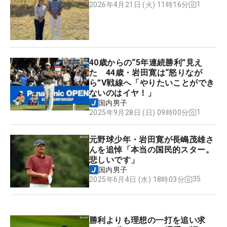
1
2026年4月21日 (火) 11時16分
40歳からの“5年連続勝利”見え
た 44歳・岩田寛は“怒りなが
ら”V戦線へ「やりたいことができ
ないのはイヤ！」
国内男子
1
2025年9月28日 (日) 09時00分
元野球少年・岩田寛が長嶋茂雄さ
んを追悼「本当の国民的スター。
悲しいです」
国内男子
35
2025年6月4日 (水) 18時03分
勝利よりも理想の一打を追い求