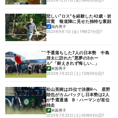
1
2023年12月1日 (金) 08時30分
悲しい“ロス”を経験した42歳・岩
田寛 報道陣に見せた独特な素顔
国内男子
1
2023年9月1日 (金) 19時27分
予選落ちした7人の日本勢 中島
啓太に訪れた“悪夢の3ホー
ル”「耐えきれず悔しい…」
米国男子
1
2023年7月22日 (土) 12時30分
松山英樹は25位で決勝Rへ 星野
陸也がカムバックし日本勢は2人
が予選通過 B・ハーマンが首位
独走
米国男子
1
2023年7月22日 (土) 05時43分