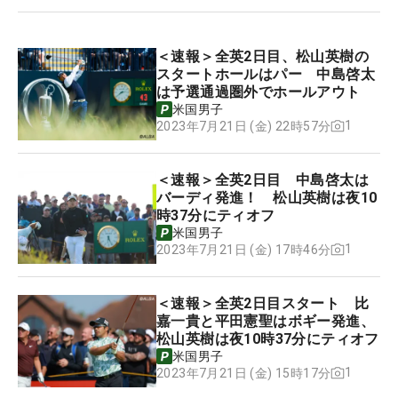
＜速報＞全英2日目、松山英樹の
スタートホールはパー 中島啓太
は予選通過圏外でホールアウト
米国男子
1
2023年7月21日 (金) 22時57分
＜速報＞全英2日目 中島啓太は
バーディ発進！ 松山英樹は夜10
時37分にティオフ
米国男子
1
2023年7月21日 (金) 17時46分
＜速報＞全英2日目スタート 比
嘉一貴と平田憲聖はボギー発進、
松山英樹は夜10時37分にティオフ
米国男子
1
2023年7月21日 (金) 15時17分