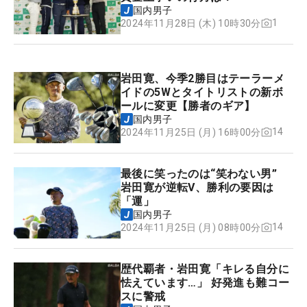
国内男子
1
2024年11月28日 (木) 10時30分
岩田寛、今季2勝目はテーラーメ
イドの5Wとタイトリストの新ボ
ールに変更【勝者のギア】
国内男子
14
2024年11月25日 (月) 16時00分
最後に笑ったのは“笑わない男”
岩田寛が逆転V、勝利の要因は
「運」
国内男子
14
2024年11月25日 (月) 08時00分
歴代覇者・岩田寛「キレる自分に
怯えています…」 好発進も難コー
スに警戒