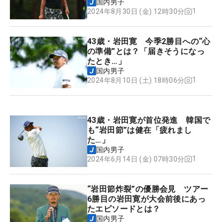
国内男子
1
2024年8月30日 (金) 12時30分
43歳・岩田寛 今季2勝目への“心
の準備”とは？「届きそうになっ
たとき…」
国内男子
1
2024年8月10日 (土) 18時06分
43歳・岩田寛が首位発進 韓国で
も“岩田節”は健在「疲れまし
た…」
国内男子
1
2024年6月14日 (金) 07時30分
“岩田節炸裂”の優勝会見 ツアー
6勝目の岩田寛が大会前後にあっ
たエピソードとは？
国内男子