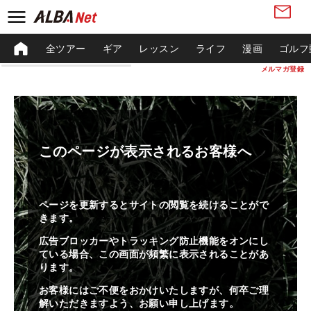
全ツアー
ギア
レッスン
ライフ
漫画
ゴルフ
メルマガ登録
このページが表示されるお客様へ
ページを更新するとサイトの閲覧を続けることがで
きます。
広告ブロッカーやトラッキング防止機能をオンにし
ている場合、この画面が頻繁に表示されることがあ
ります。
お客様にはご不便をおかけいたしますが、何卒ご理
解いただきますよう、お願い申し上げます。