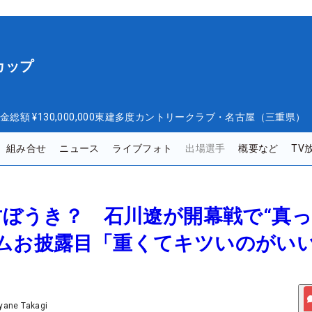
カップ
金総額
¥130,000,000
東建多度カントリークラブ・名古屋（三重県）
組み合せ
ニュース
ライブフォト
出場選手
概要など
TV
で竹ぼうき？ 石川遼が開幕戦で“真
テムお披露目「重くてキツいのがい
yane Takagi