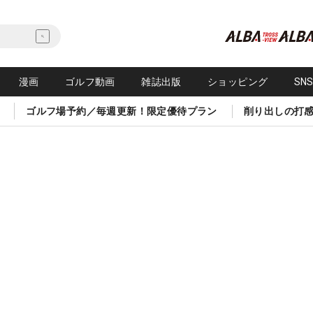
漫画
ゴルフ動画
雑誌出版
ショッピング
SN
ゴルフ場予約／毎週更新！限定優待プラン
削り出しの打