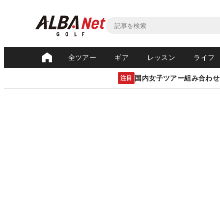
全ツアー
ギア
レッスン
ライフ
国内女子ツアー組み合わせ
注目