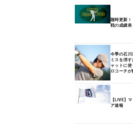
随時更新！
戦の成績表
今季の石川
ミスを消す
ャットに使
ロコーチが
【LIVE】
ア速報