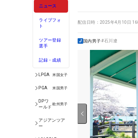
ニュース
ライブフォ
配信日時：
2025年4月10日 1
ト
ツアー登録
#
石川遼
国内男子
選手
記録・成績
LPGA
米国女子
PGA
米国男子
DPワ
欧州男子
ールド
アジアンツア
ー