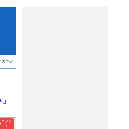
放送予定
っ
い」
コメン
ト