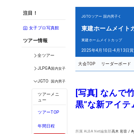
注目！
JGTOツアー
国内男子
東建ホームメイト
女子プロ写真館
ツアー情報
東建ホームメイトカップ
2025年4月10日-4月13日
賞
全ツアー
大会TOP
リーダーボード
JLPGA
国内女子
JGTO
国内男子
[写真] なん
ツアーメニ
ュー
黒”な新アイ
ツアーTOP
年間日程
所属
ALBA Net編集部
高木 彩音
/
A