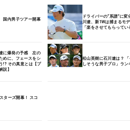
ドライバーの“系譜”に変
 国内男子ツアー開幕
川遼、新1Wは捕まるモ
「楽をさせてもらってい
遼に爆発の予感 左の
ために、フェースをシ
松山英樹に石川遼は？ 
う!? その真意とは【プ
しそうな男子プロ」ラン
解説】
マスターズ開幕！ スコ