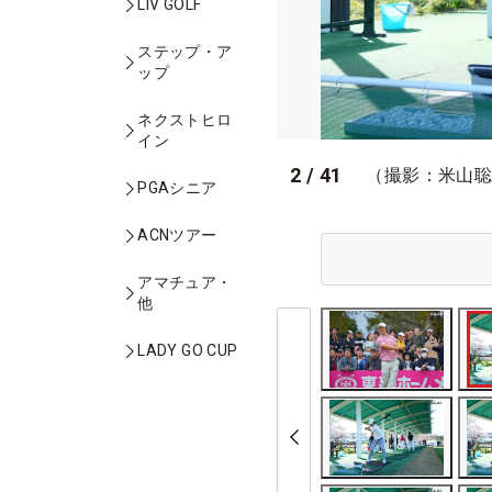
LIV GOLF
ステップ・ア
ップ
ネクストヒロ
イン
2
/
41
（撮影：米山
PGAシニア
ACNツアー
アマチュア・
他
LADY GO CUP