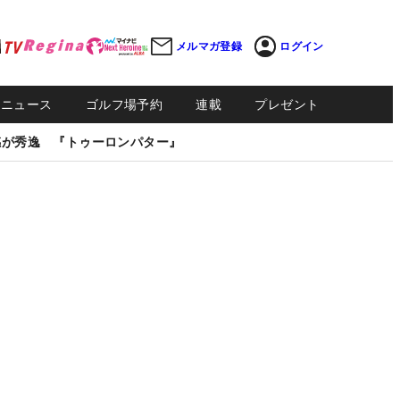
メルマガ登録
ログイン
Sニュース
ゴルフ場予約
連載
プレゼント
感が秀逸 『トゥーロンパター』