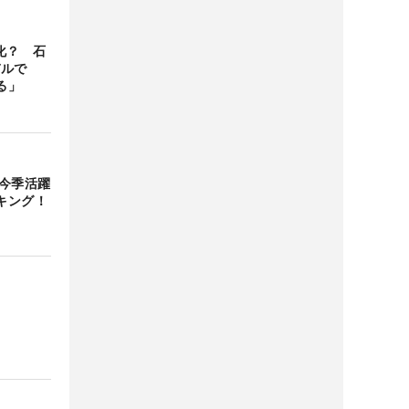
化？ 石
デルで
る」
「今季活躍
キング！