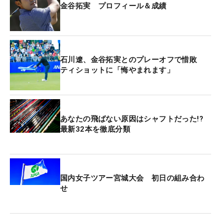
金谷拓実 プロフィール＆成績
ツアーの壁は想像以上に高かった。「この大会に向
けて仕上げてきましたし、練習ラウンドでもすごく
調子が良かった。正直、ちょっとなめていました。
予選通過は大丈夫だろう、と」。
石川遼、金谷拓実とのプレーオフで惜敗
ティショットに「悔やまれます」
スタートの1番や18番ホールにはギャラリースタン
ドが設置され、周囲にはテレビで見るトッププロが
たくさんいる。普段の競技とは雰囲気が異なる中で
「思ったより緊張はしなかったのですが、うまく体
あなたの飛ばない原因はシャフトだった!?
最新32本を徹底分類
が動かなかったですし、いつも通りに攻められなか
ったです」。初日の前半のインコースは2バーデ
ィ・2ボギーで折り返したが、残りの27ホールで7オ
ーバーという結果になった。
国内女子ツアー宮城大会 初日の組み合わ
せ
「予選カットラインをずっと気にしていました。ア
マチュアの試合と違って、アンダーカットなんで