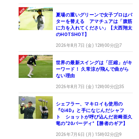
夏場の重いグリーンで女子プロはパ
ターを替える アマチュアは「腹筋
に力を入れてください」【大西翔太
のHOTSHOT】
2026年8月7日 (金) 12時00分
7
世界の最新スイングは「圧縮」がキ
ーワード！ 久常涼が飛んで曲がら
ない理由
2026年8月7日 (金) 12時00分
35
シェフラー、マキロイも使用の
『Qi4D』と手になじんだシャフ
ト ショットが呼び込んだ岩﨑亜久
竜の“20バーディ”【勝者のギア】
2026年7月6日 (月) 15時02分
9