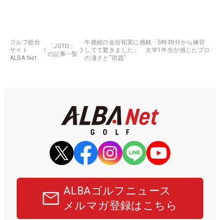
ゴルフ総合
午後組の金谷拓実に感銘「5時30分から練習
「JGTO」
サイト
してて驚きました」 大学1年生が感じたプロ
の記事一覧
ALBA Net
の凄さと“宿題”
ALBAゴルフニュース
メルマガ登録はこちら