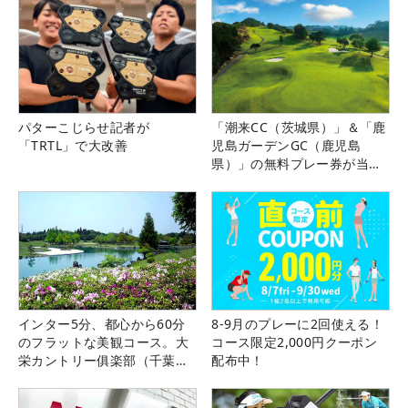
パターこじらせ記者が
「潮来CC（茨城県）」＆「鹿
「TRTL」で大改善
児島ガーデンGC（鹿児島
県）」の無料プレー券が当た
る！！
インター5分、都心から60分
8-9月のプレーに2回使える！
のフラットな美観コース。大
コース限定2,000円クーポン
栄カントリー俱楽部（千葉
配布中！
県）