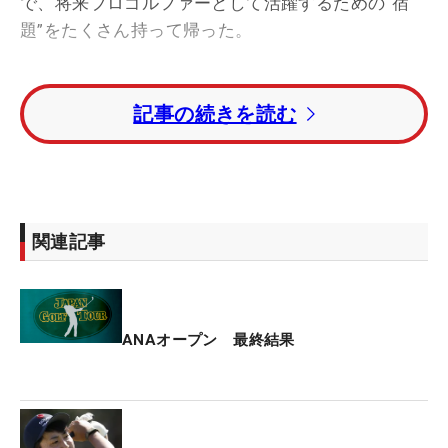
で、将来プロゴルファーとして活躍するための“宿
題”をたくさん持って帰った。
昨年11月、松山英樹や片山晋呉、谷原秀人らのキャ
記事の続きを読む
ディを務めてきた進藤大典が主宰する「進藤大典ジ
ュニアトーナメント」の高校生の部で優勝した川口
は、優勝副賞としてANAオープンの出場権を獲得。
しかも、進藤自らがバッグを担ぐという特典付き
だ。
関連記事
千葉黎明高校から法政大学に進学し、2024年の「全
国高等学校ゴルフ選手権団体の部」、いわゆる“緑の
甲子園”で初の日本一獲得に貢献。大学ゴルフ部で腕
ANAオープン 最終結果
を磨きながら、今年は「関東アマ」9位タイ、「日
本アマ」33位タイなどの成績を残している。
進藤キャディと二人三脚で憧れの舞台に挑んだが、