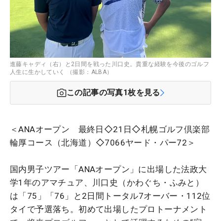
進藤キャディ（右）と2日間を戦った川口史。貴重な経験を今後のゴルフ
人生に生かしていく （撮影：ALBA）
この記事の写真
1
枚を見る
＜ANAオープン 最終日◇21日◇札幌ゴルフ倶楽部
輪厚コース（北海道）◇7066ヤード・パー72＞
国内男子ツアー「ANAオープン」に出場した法政大
学1年のアマチュア、川口史（かわぐち・ふみと）
は「75」「76」と2日間トータル7オーバー・112位
タイで予選落ち。初めて出場したプロトーナメント