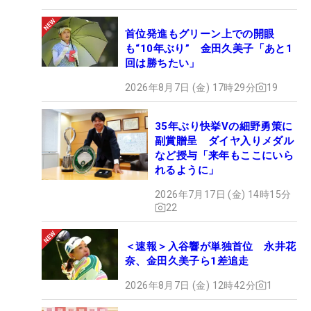
首位発進もグリーン上での開眼
も“10年ぶり” 金田久美子「あと1
回は勝ちたい」
2026年8月7日 (金) 17時29分
19
35年ぶり快挙Vの細野勇策に
副賞贈呈 ダイヤ入りメダル
など授与「来年もここにいら
れるように」
2026年7月17日 (金) 14時15分
22
＜速報＞入谷響が単独首位 永井花
奈、金田久美子ら1差追走
2026年8月7日 (金) 12時42分
1