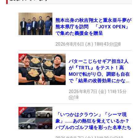
ト時間は午前7時5分。「僕は5時45分頃から練習を
始めたのですが、金谷さんは、午後スタート（12時
熊本出身の秋吉翔太と重永亜斗夢が
5分）なのにもう練習していたんです」。
熊本県庁を訪問 「JOYX OPEN」
で集めた義援金を贈呈
金谷は前週、米国での試合を終えたばかりだったた
2026年8月6日 (木) 18時43分
8
め、時差ボケの影響もあっただろうが、ラウンド前
後の練習量の多さに感銘を受けた。「海外で活躍す
パターこじらせギア担当2人
るトップ選手でもあんなに練習しないといけないん
が『TRTL』をテスト！高
だな、とびっくりしました」。
MOIで転がり◎、調節も自在
で「結果の改善効果にかなり
の意外性」
順調に事が進めば、大学を卒業する約3年後に同じ
2026年8月7日 (金) 11時15分
土俵に立つことになる。「ショットの精度をまず上
18
げたい。まずは大学のトップの選手に追いつきた
い」と力を込める。技術的な課題に加えて、トップ
「いつかはクラウン」「シーマ現
プロの裏側まで見られたのは大きな財産になった。
象」……あの熱狂を覚えているか？
バブルのゴルフ場を彩った名車たち