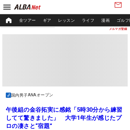
全ツアー
ギア
レッスン
ライフ
漫画
ゴルフ
メルマガ登録
ANAオープン
国内男子
午後組の金谷拓実に感銘「5時30分から練習
してて驚きました」 大学1年生が感じたプ
ロの凄さと“宿題”