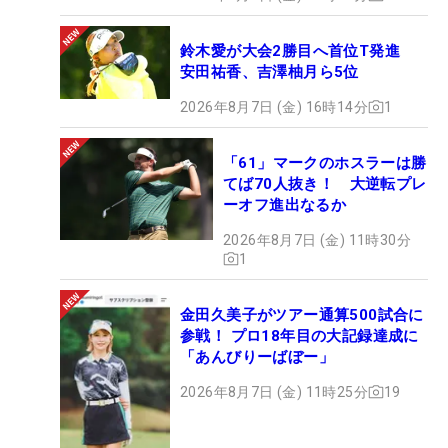
鈴木愛が大会2勝目へ首位T発進
安田祐香、吉澤柚月ら5位
2026年8月7日 (金) 16時14分
1
「61」マークのホスラーは勝
てば70人抜き！ 大逆転プレ
ーオフ進出なるか
2026年8月7日 (金) 11時30分
1
金田久美子がツアー通算500試合に
参戦！ プロ18年目の大記録達成に
「あんびりーばぼー」
2026年8月7日 (金) 11時25分
19