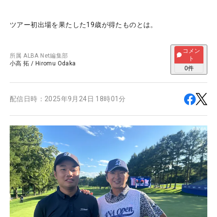
ツアー初出場を果たした19歳が得たものとは。
コメン
所属
ALBA Net編集部
ト
小高 拓
/
Hiromu Odaka
0
件
配信日時：
2025年9月24日 18時01分