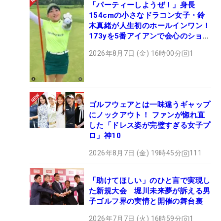
「パーティーしようぜ！」身長
154cmの小さなドラコン女子・鈴
木真緒が人生初のホールインワン！
173yを5番アイアンで会心のショッ
ト
2026年8月7日 (金) 16時00分
1
ゴルフウェアとは一味違うギャップ
にノックアウト！ ファンが惚れ直
した「ドレス姿が完璧すぎる女子プ
ロ」神10
2026年8月7日 (金) 19時45分
111
「助けてほしい」のひと言で実現し
た新規大会 堀川未来夢が訴える男
子ゴルフ界の実情と開催の舞台裏
2026年7月7日 (火) 16時59分
1