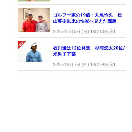
ゴルフ一家の19歳・丸尾怜央 松
山英樹以来の快挙へ見えた課題
2026年7月5日 (日) 18時13分
1
石川遼は12位発進 杉浦悠太20位/
米男子下部
2026年8月7日 (金) 10時29分
1