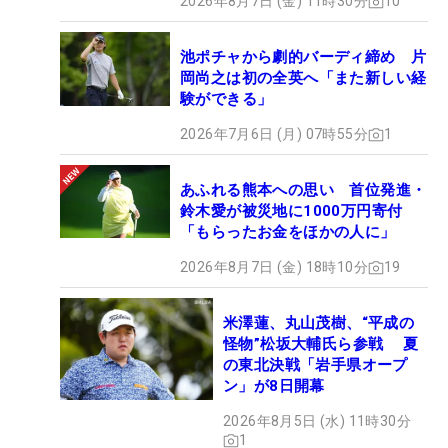
キャディを務めた進藤大典は、「すべての面におい
2026年8月7日 (金) 11時30分
10
て伸びしろしかない。本人が持ち帰れないほどの宿
題も見つかったと思うので、一つひとつがステッ
池ポチャから劇的バーディ締め 片
岡尚之は初の全英へ「また新しい経
プ・バイ・ステップ。どこを目指してやるか。プロ
験ができる」
の姿勢を目の当たりにして感じるものがあると思う
ので、期待したいですね」と今後の成長に期待を寄
2026年7月6日 (月) 07時55分
1
せる。
あふれる熊本への思い 首位発進・
鈴木愛が被災地に1000万円寄付
「進藤さんのジュニア大会で優勝できて、このよう
「もらったお金をほかの人に」
な機会をいただいたことはすごく良かったです。今
2026年8月7日 (金) 18時10分
19
週もとてもお世話になりました。プロになってまた
進藤さんに担いでもらいたいです」。感謝の言葉と
ともに、さらなる成長を誓った19歳。将来の“予
米澤蓮、丸山茂樹、“平成の
怪物”松坂大輔氏ら参戦 夏
約”をして、初めての舞台を後にした。（文・小高
の東北決戦「岩手県オープ
拓）
ン」が8日開幕
2026年8月5日 (水) 11時30分
1