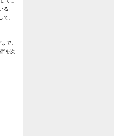
くしてこ
いる。
して、
グまで、
習”を次