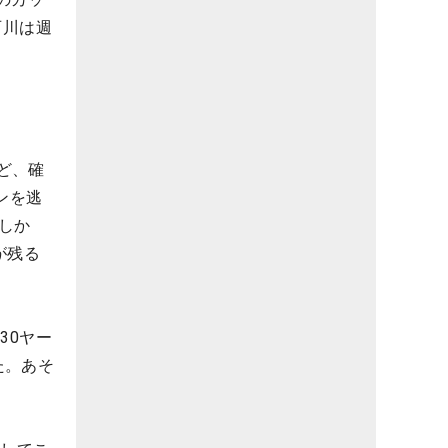
石川は週
ど、確
ンを逃
しか
が残る
30ヤー
た。あそ