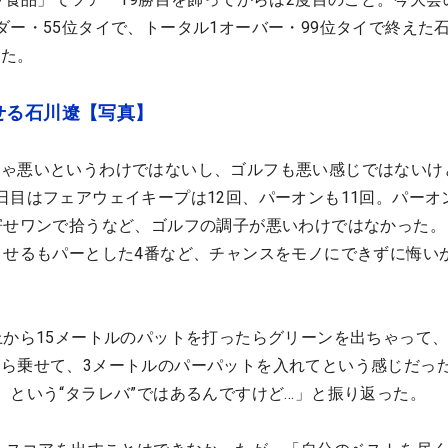
ダー・55位タイで、トータル1オーバー・99位タイで終えた
った。
せる石川遼【写真】
ちゃ悪いというわけではないし、ゴルフも悪い感じではないけ
日目はフェアウェイキープは12回、パーオンも11回。パーオ
寄せワンで拾うなど、ゴルフの調子が悪いわけではなかった。
させるもパーとした4番など、チャンスをモノにできずに悔い
上から15メートルのパットを打ったらグリーンを出ちゃって、
ら乗せて、3メートルのパーパットを入れてという感じだっ
、という“タラレバ”ではあるんですけど…」と振り返った。