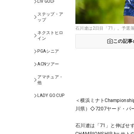
LIV GOLF
ステップ・ア
ップ
石川遼は2日目「71」。予選
ネクストヒロ
イン
この記事
PGAシニア
ACNツアー
アマチュア・
他
LADY GO CUP
＜横浜ミナトChampionsh
川県）◇7207ヤード・パー
石川遼は「71」と伸ばせず、
CHAMPIONSHIP b