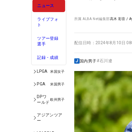
ニュース
ライブフォ
所属
ALBA Net編集部
高木 彩音
/
A
ト
ツアー登録
配信日時：
2024年8月10日 0
選手
記録・成績
#
石川遼
国内男子
LPGA
米国女子
PGA
米国男子
DPワ
欧州男子
ールド
アジアンツア
ー