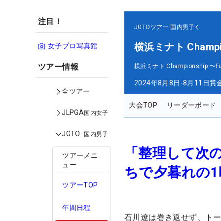
注目！
JGTOツアー
国内男子
横浜ミナト Champions
女子プロ写真館
ツアー情報
横浜ミナト Championship 〜Fuji
2024年8月8日-8月11日
賞
全ツアー
大会TOP
リーダーボード
JLPGA
国内女子
JGTO
国内男子
「整理して次
ツアーメニ
ュー
ちで夕暮れの1
ツアーTOP
年間日程
石川遼は巻き返せず、トー