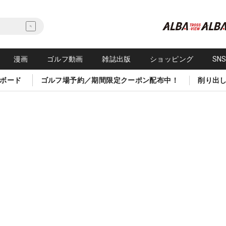
漫画
ゴルフ動画
雑誌出版
ショッピング
SN
ボード
ゴルフ場予約／期間限定クーポン配布中！
削り出