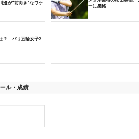
川遼が“前向き”なワケ
ーに感銘
は？ パリ五輪女子3
ール・成績