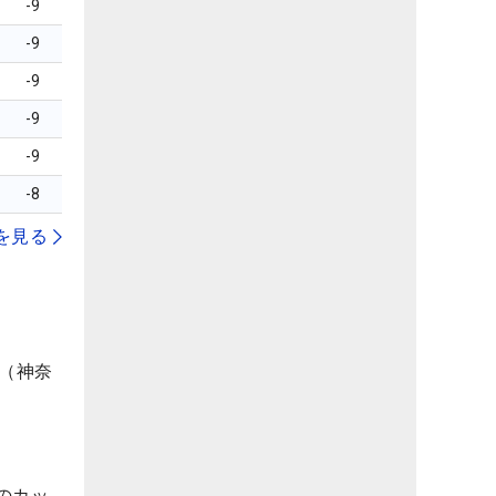
-9
-9
-9
-9
-9
-8
を見る
ラブ（神奈
会のカッ