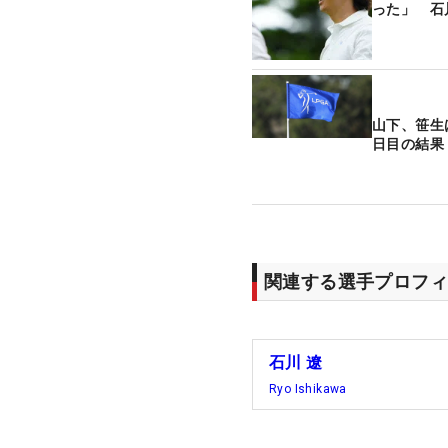
った」 石
山下、笹生
日目の結果
関連する選手プロフィ
石川 遼
Ryo Ishikawa