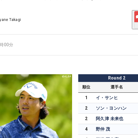
yane Takagi
8時00分
Round
2
順位
選手名
1
イ・サンヒ
2
ソン・ヨンハン
2
阿久津 未来也
4
野仲 茂