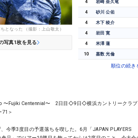
4
岩崎 亜久竜
4
砂川 公佑
4
木下 稜介
落ちとなった （撮影：上山敬太）
4
岩田 寛
の写真
1
枚を見る
4
米澤 蓮
10
嘉数 光倫
順位の続き
ip 〜Fujiki Centennial〜 2日目◇9日◇横浜カントリーク
71＞
今季3度目の予選落ちを喫した。6月「JAPAN PLAYERS
y サトウ食品」でツアー19勝目を飾ってからは2度目のこと。今大