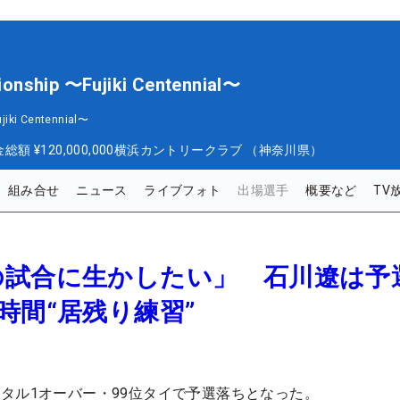
hip 〜Fujiki Centennial〜
ki Centennial〜
金総額
¥120,000,000
横浜カントリークラブ （神奈川県）
組み合せ
ニュース
ライブフォト
出場選手
概要など
TV
の試合に生かしたい」 石川遼は予
時間“居残り練習”
タル1オーバー・99位タイで予選落ちとなった。