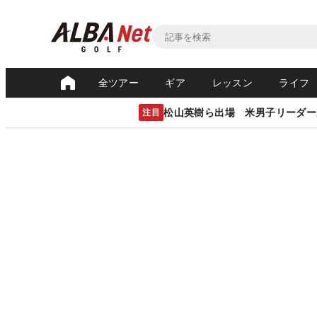
全ツアー
ギア
レッスン
ライフ
松山英樹ら出場 米男子リーダー
注目