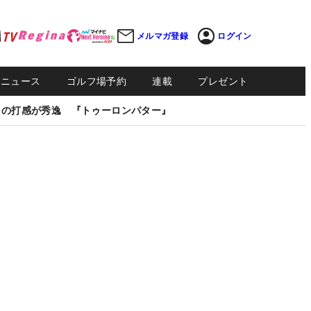
メルマガ登録
ログイン
Sニュース
ゴルフ場予約
連載
プレゼント
しの打感が秀逸 『トゥーロンパター』